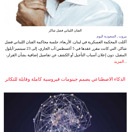
الفنان اللبناني فضل شاكر
بيروت ـ السعودية اليوم
أجّلت المحكمة العسكرية في لبنان، الأربعاء، جلسة محاكمة الفنان اللبناني فضل
شاكر، التي كانت مقرر عقدها في 5 أغسطس/آب الجاري، إلى 23 سبتمبر/أيلول
المقبل، دون إعلان أسباب التأجيل أو الكشف عن تفاصيل إضافية بشأن القرار،
...
المزيد
الذكاء الاصطناعي يصمم جينومات فيروسية كاملة وقابلة للتكاثر