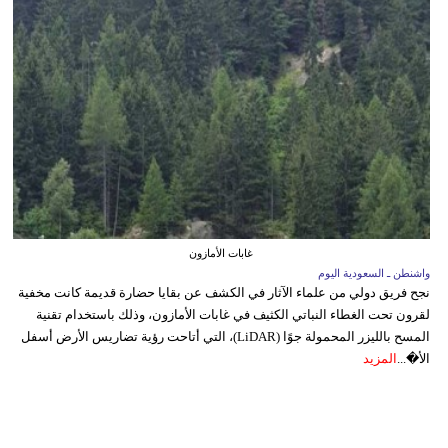
غابات الأمازون
واشنطن ـ السعودية اليوم
نجح فريق دولي من علماء الآثار في الكشف عن بقايا حضارة قديمة كانت مخفية
لقرون تحت الغطاء النباتي الكثيف في غابات الأمازون، وذلك باستخدام تقنية
المسح بالليزر المحمولة جوًا (LiDAR)، التي أتاحت رؤية تضاريس الأرض أسفل
الأ�...
المزيد