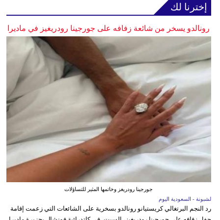
إخترنا لك
رونالدو يسخر من شائعة زفافه على جورجينا رودريغيز في ماديرا
جورجينا رودريغز وخاتمها المثير للتساؤلات
لشبونة - السعودية اليوم
رد النجم البرتغالي كريستيانو رونالدو بسخرية على الشائعات التي زعمت إقامة
حفل زفافه على جورجينا رودريغيز، السبت، في كاتدرائية فونشال بجزيرة ماديرا.