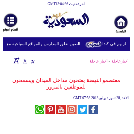
آخر تحديث GMT13:04:36
الرئيسية
أخبارعاجلة
رياضة
الصين تغلق المدارس والمواقع السياحية مع اقتراب
ثقافة
إقتصاد
أخبارعاجلة
»
أخبار عاجلة
فن
معتصمو النهضة يفتحون مداخل الميدان ويسمحون
وموسيقى
للموظفين بالمرور
أزياء
07:58 2013 الأحد ,28 تموز / يوليو
GMT
صحة
وتغذية
سياحة