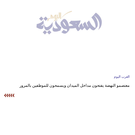
وسفر
ديكور
أخبار
إعلام
تعليم
مرأة
العرب اليوم
علوم
معتصمو النهضة يفتحون مداخل الميدان ويسمحون للموظفين بالمرور
وتكنولوجيا
بيئة
مدوَّنات
أبراج