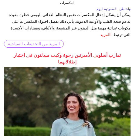
المكسرات
واشنطن ـ السعودية اليوم
يمكن أن يشكل إدخال المكسرات ضمن النظام الغذائي اليومي خطوة مفيدة
لدعم صحة القلب والأوعية الدموية. يأتي ذلك بفضل احتواء المكسرات على
مكونات غذائية مهمة مثل الدهون غير المشبعة، والألياف، ومضادات الأكسدة،
التي ترتبط...
المزيد
المزيد من التحقيقات السياحية
تقارب أسلوبي الأميرتين رجوة وكيت ميدلتون في اختيار
إطلالاتهما