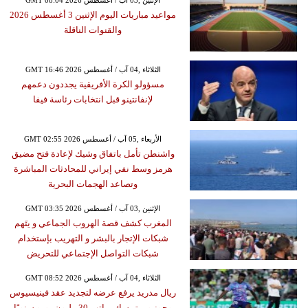
GMT 08:04 2026 الإثنين ,03 آب / أغسطس
مواعيد مباريات اليوم الإثنين 3 أغسطس 2026
والقنوات الناقلة
GMT 16:46 2026 الثلاثاء ,04 آب / أغسطس
مسؤولو الكرة الأفريقية يجددون دعمهم
لإنفانتينو قبل انتخابات رئاسة فيفا
GMT 02:55 2026 الأربعاء ,05 آب / أغسطس
واشنطن تأمل باتفاق وشيك لإعادة فتح مضيق
هرمز وسط نفي إيراني للمحادثات المباشرة
وتصاعد الهجمات البحرية
GMT 03:35 2026 الإثنين ,03 آب / أغسطس
المغرب كشف قصة الهروب الجماعي و يتَهم
شبكات الإتجار بالبشر و التهريب بإستخدام
شبكات التواصل الإجتماعي للتحريض
GMT 08:52 2026 الثلاثاء ,04 آب / أغسطس
ريال مدريد يرفع عرضه لتجديد عقد فينيسيوس
وجونيور يتمسك براتب 30 مليون يورو سنويًا