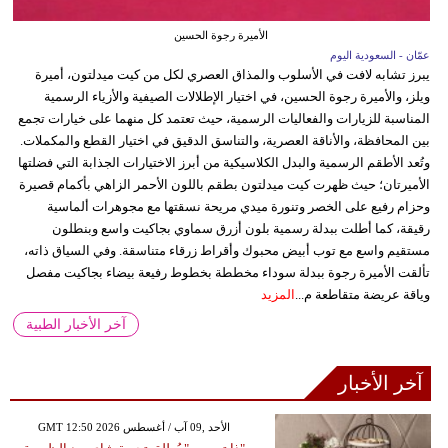
الأميرة رجوة الحسين
عمّان - السعودية اليوم
يبرز تشابه لافت في الأسلوب والمذاق العصري لكل من كيت ميدلتون، أميرة
ويلز، والأميرة رجوة الحسين، في اختيار الإطلالات الصيفية والأزياء الرسمية
المناسبة للزيارات والفعاليات الرسمية، حيث تعتمد كل منهما على خيارات تجمع
بين المحافظة، والأناقة العصرية، والتناسق الدقيق في اختيار القطع والمكملات.
وتُعد الأطقم الرسمية والبدل الكلاسيكية من أبرز الاختيارات الجذابة التي فضلتها
الأميرتان؛ حيث ظهرت كيت ميدلتون بطقم باللون الأحمر الزاهي بأكمام قصيرة
وحزام رفيع على الخصر وتنورة ميدي مريحة نسقتها مع مجوهرات ألماسية
رقيقة، كما أطلت ببدلة رسمية بلون أزرق سماوي بجاكيت واسع وبنطلون
مستقيم واسع مع توب أبيض محبوك وأقراط زرقاء متناسقة. وفي السياق ذاته،
تألقت الأميرة رجوة ببدلة سوداء مخططة بخطوط رفيعة بيضاء بجاكيت مفصل
وياقة عريضة متقاطعة م...
المزيد
آخر الأخبار الطبية
آخر الأخبار
GMT 12:50 2026 الأحد ,09 آب / أغسطس