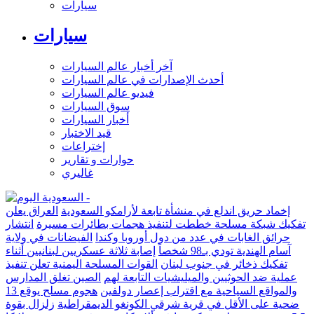
سيارات
سيارات
آخر أخبار عالم السيارات
أحدث الإصدارات في عالم السيارات
فيديو عالم السيارات
سوق السيارات
أخبار السيارات
قيد الاختبار
إختراعات
حوارات و تقارير
غاليري
إخماد حريق اندلع في منشأة تابعة لأرامكو السعودية
العراق يعلن
تفكيك شبكة مسلحة خططت لتنفيذ هجمات بطائرات مسيرة
انتشار
حرائق الغابات في عدد من دول أوروبا وكندا
الفيضانات في ولاية
آسام الهندية تودي بـ98 شخصاً
إصابة ثلاثة عسكريين لبنانيين أثناء
تفكيك ذخائر في جنوب لبنان
القوات المسلحة اليمنية تعلن تنفيذ
عملية ضد الحوثيين والميليشيات التابعة لهم
الصين تغلق المدارس
والمواقع السياحية مع اقتراب إعصار دولفين
هجوم مسلح يوقع 13
ضحية على الأقل في قرية شرقي الكونغو الديمقراطية
زلزال بقوة