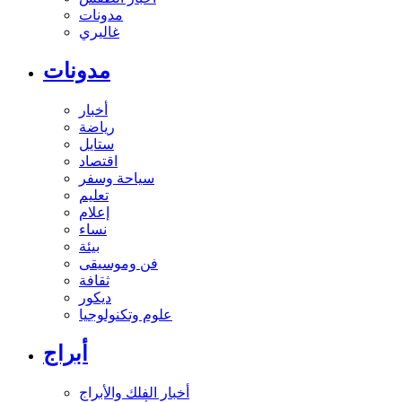
مدونات
غاليري
مدونات
أخبار
رياضة
ستايل
اقتصاد
سياحة وسفر
تعليم
إعلام
نساء
بيئة
فن وموسيقى
ثقافة
ديكور
علوم وتكنولوجيا
أبراج
أخبار الفلك والأبراج