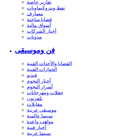
تقارير خاصة
نفط وبتروكيماويات
مصارف
قضايا ساخنة
أسواق مالية
أخبار الشركات
مدونات
فن وموسيقى
القضايا والأحداث الفنية
الحوارات الفنية
فيديو
أخبار النجوم
أسرار النجوم
حفلات ومهرجانات
تلفزيون
مقابلات
موسيقى عربية
سينما عالمية
مواهب واعدة
أخبار فنية
سينما عربية