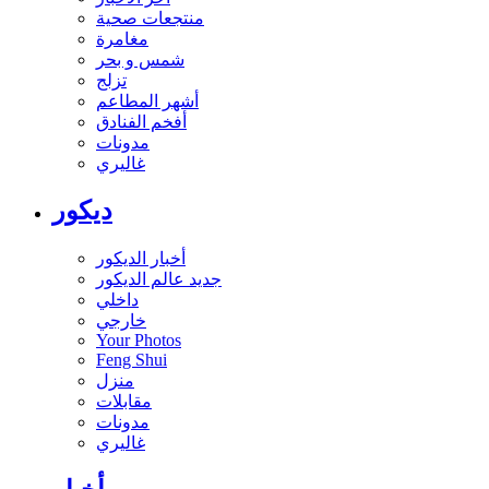
منتجعات صحية
مغامرة
شمس و بحر
تزلج
أشهر المطاعم
أفخم الفنادق
مدونات
غاليري
ديكور
أخبار الديكور
جديد عالم الديكور
داخلي
خارجي
Your Photos
Feng Shui
منزل
مقابلات
مدونات
غاليري