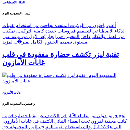
الذكاء الاصطناعي
لندن - السعوديه اليوم
أعلن باحثون في الولايات المتحدة نجاحهم في استخدام تقنيات
الذكاء الاصطناعي لتصميم فيروسات جديدة كاملة التركيب، تمكنت
من العمل والتكاثر داخل المختبر، في إنجاز يُعد الأول من نوعه على
مستوى تصميم الجينوم الكامل لفير�...
المزيد
تقنية ليزر تكشف حضارة مفقودة في قلب
غابات الأمازون
غابات الأمازون
واشنطن ـ السعودية اليوم
نجح فريق دولي من علماء الآثار في الكشف عن بقايا حضارة قديمة
كانت مخفية لقرون تحت الغطاء النباتي الكثيف في غابات الأمازون،
وذلك باستخدام تقنية المسح بالليزر المحمولة جوًا (LiDAR)، التي