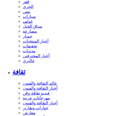
قفز
الجري
تنس
سيارات
غولف
سباق الخيل
مصارعة
جمباز
أخبار المنتخبات
تحقيقات
مدونات
أخبار المحترفين
غاليري
ثقافة
عالم الثقافة والفنون
أخبار الثقافة والفنون
فيديو ثقافة وفن
مهرجانات عربية
أخبار الثقافة والفنون
حوارات وتقارير
معارض