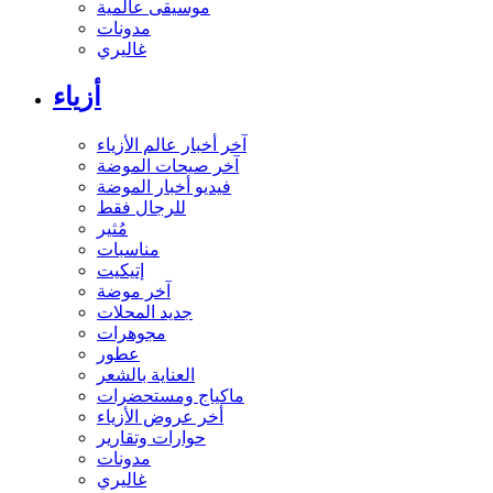
موسيقى عالمية
مدونات
غاليري
أزياء
آخر أخبار عالم الأزياء
آخر صيحات الموضة
فيديو أخبار الموضة
للرجال فقط
مُثير
مناسبات
إتيكيت
آخر موضة
جديد المحلات
مجوهرات
عطور
العناية بالشعر
ماكياج ومستحضرات
أخر عروض الأزياء
حوارات وتقارير
مدونات
غاليري