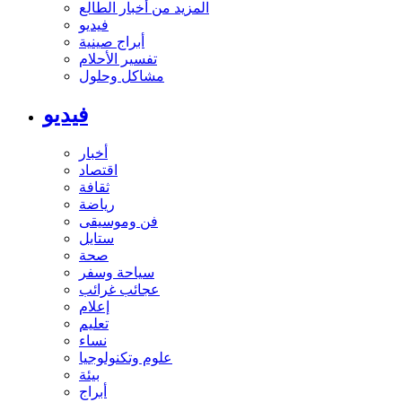
المزيد من أخبار الطالع
فيديو
أبراج صينية
تفسير الأحلام
مشاكل وحلول
فيديو
أخبار
اقتصاد
ثقافة
رياضة
فن وموسيقى
ستايل
صحة
سياحة وسفر
عجائب غرائب
إعلام
تعليم
نساء
علوم وتكنولوجيا
بيئة
أبراج