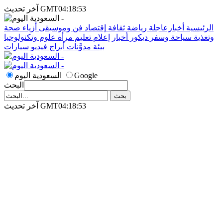
آخر تحديث GMT04:18:53
الرئيسية
أخبارعاجلة
رياضة
ثقافة
إقتصاد
فن وموسيقى
أزياء
صحة
وتغذية
سياحة وسفر
ديكور
أخبار
إعلام
تعليم
مرأة
علوم وتكنولوجيا
بيئة
مدوَّنات
أبراج
فيديو
سيارات
Google
السعودية اليوم
البحث
آخر تحديث GMT04:18:53