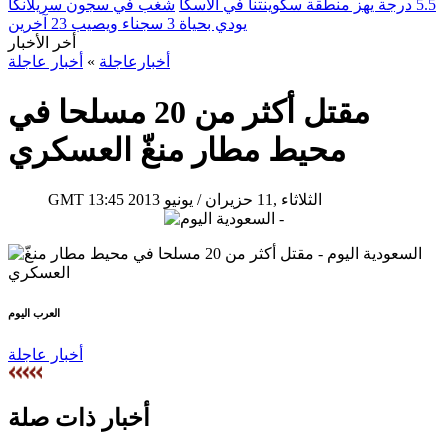
5.5 درجة يهز منطقة سكوينتنا في ألاسكا
شغب في سجون سريلانكا
يودي بحياة 3 سجناء ويصيب 23 آخرين
أخر الأخبار
أخبارعاجلة
»
أخبار عاجلة
مقتل أكثر من 20 مسلحا في
محيط مطار منغّ العسكري
13:45 2013 الثلاثاء ,11 حزيران / يونيو
GMT
العرب اليوم
أخبار عاجلة
أخبار ذات صلة