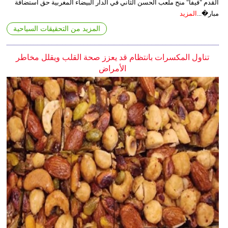
القدم "فيفا" منح ملعب الحسن الثاني في الدار البيضاء المغربية حق استضافة
مبار�...
المزيد
المزيد من التحقيقات السياحية
تناول المكسرات بانتظام قد يعزز صحة القلب ويقلل مخاطر
الأمراض