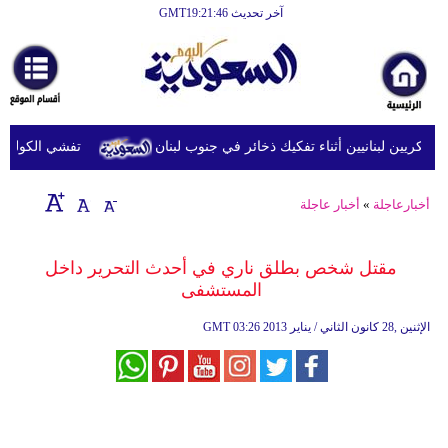
آخر تحديث GMT19:21:46
الرئيسية
أخبارعاجلة
رياضة
كريين لبنانيين أثناء تفكيك ذخائر في جنوب لبنان
تفشي الكوليرا في تش
ثقافة
إقتصاد
أخبارعاجلة
»
أخبار عاجلة
فن
مقتل شخص بطلق ناري في أحدث التحرير داخل
وموسيقى
المستشفى
أزياء
03:26 2013 الإثنين ,28 كانون الثاني / يناير
GMT
صحة
وتغذية
سياحة