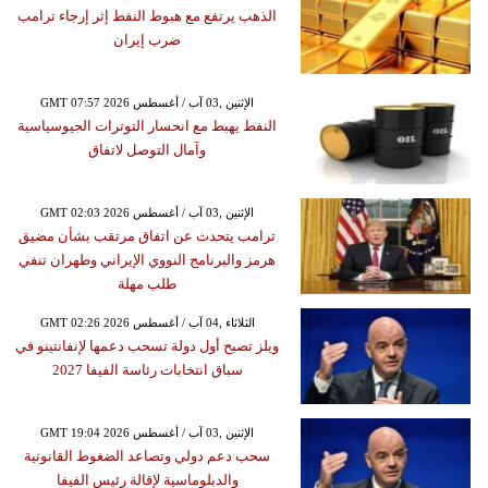
الذهب يرتفع مع هبوط النفط إثر إرجاء ترامب
ضرب إيران
GMT 07:57 2026 الإثنين ,03 آب / أغسطس
النفط يهبط مع انحسار التوترات الجيوسياسية
وآمال التوصل لاتفاق
GMT 02:03 2026 الإثنين ,03 آب / أغسطس
ترامب يتحدث عن اتفاق مرتقب بشأن مضيق
هرمز والبرنامج النووي الإيراني وطهران تنفي
طلب مهلة
GMT 02:26 2026 الثلاثاء ,04 آب / أغسطس
ويلز تصبح أول دولة تسحب دعمها لإنفانتينو في
سباق انتخابات رئاسة الفيفا 2027
GMT 19:04 2026 الإثنين ,03 آب / أغسطس
سحب دعم دولي وتصاعد الضغوط القانونية
والدبلوماسية لإقالة رئيس الفيفا