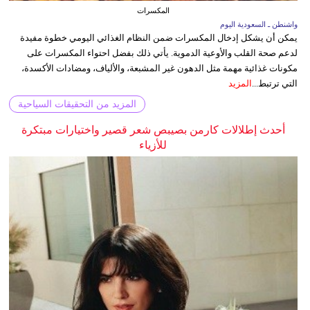
المكسرات
واشنطن ـ السعودية اليوم
يمكن أن يشكل إدخال المكسرات ضمن النظام الغذائي اليومي خطوة مفيدة
لدعم صحة القلب والأوعية الدموية. يأتي ذلك بفضل احتواء المكسرات على
مكونات غذائية مهمة مثل الدهون غير المشبعة، والألياف، ومضادات الأكسدة،
التي ترتبط...
المزيد
المزيد من التحقيقات السياحية
أحدث إطلالات كارمن بصيبص شعر قصير واختيارات مبتكرة
للأزياء