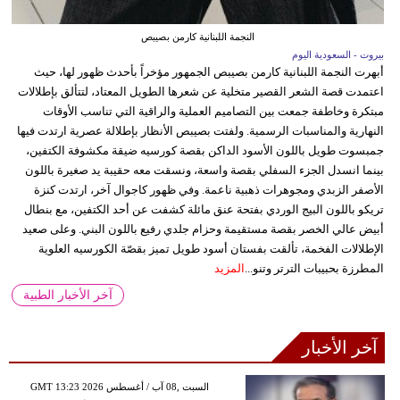
النجمة اللبنانية كارمن بصيبص
بيروت - السعودية اليوم
أبهرت النجمة اللبنانية كارمن بصيبص الجمهور مؤخراً بأحدث ظهور لها، حيث
اعتمدت قصة الشعر القصير متخلية عن شعرها الطويل المعتاد، لتتألق بإطلالات
مبتكرة وخاطفة جمعت بين التصاميم العملية والراقية التي تناسب الأوقات
النهارية والمناسبات الرسمية. ولفتت بصيبص الأنظار بإطلالة عصرية ارتدت فيها
جمبسوت طويل باللون الأسود الداكن بقصة كورسيه ضيقة مكشوفة الكتفين،
بينما انسدل الجزء السفلي بقصة واسعة، ونسقت معه حقيبة يد صغيرة باللون
الأصفر الزبدي ومجوهرات ذهبية ناعمة. وفي ظهور كاجوال آخر، ارتدت كنزة
تريكو باللون البيج الوردي بفتحة عنق مائلة كشفت عن أحد الكتفين، مع بنطال
أبيض عالي الخصر بقصة مستقيمة وحزام جلدي رفيع باللون البني. وعلى صعيد
الإطلالات الفخمة، تألقت بفستان أسود طويل تميز بقصّة الكورسيه العلوية
المطرزة بحبيبات الترتر وتنو...
المزيد
آخر الأخبار الطبية
آخر الأخبار
GMT 13:23 2026 السبت ,08 آب / أغسطس