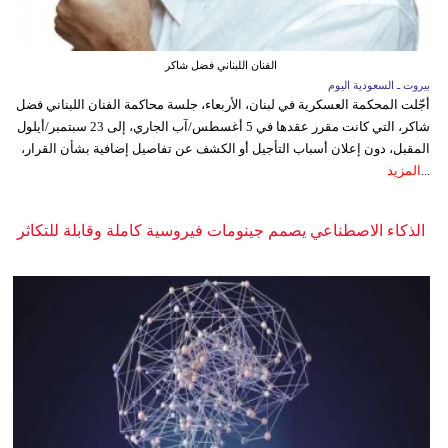
الفنان اللبناني فضل شاكر
بيروت ـ السعودية اليوم
أجّلت المحكمة العسكرية في لبنان، الأربعاء، جلسة محاكمة الفنان اللبناني فضل
شاكر، التي كانت مقرر عقدها في 5 أغسطس/آب الجاري، إلى 23 سبتمبر/أيلول
المقبل، دون إعلان أسباب التأجيل أو الكشف عن تفاصيل إضافية بشأن القرار،
...
المزيد
الذكاء الاصطناعي يصمم جينومات فيروسية كاملة وقابلة للتكاثر