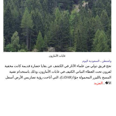
غابات الأمازون
واشنطن ـ السعودية اليوم
نجح فريق دولي من علماء الآثار في الكشف عن بقايا حضارة قديمة كانت مخفية
لقرون تحت الغطاء النباتي الكثيف في غابات الأمازون، وذلك باستخدام تقنية
المسح بالليزر المحمولة جوًا (LiDAR)، التي أتاحت رؤية تضاريس الأرض أسفل
الأ�...
المزيد