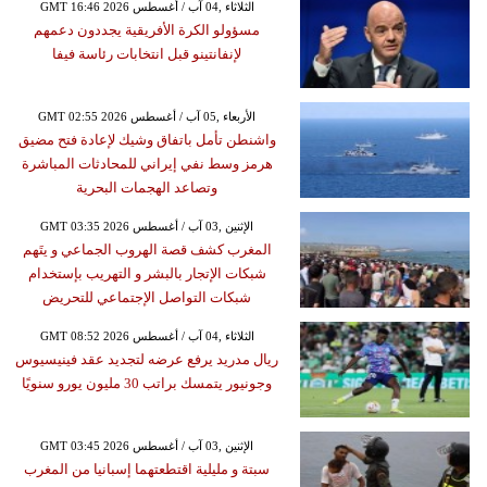
GMT 16:46 2026 الثلاثاء ,04 آب / أغسطس
مسؤولو الكرة الأفريقية يجددون دعمهم
لإنفانتينو قبل انتخابات رئاسة فيفا
GMT 02:55 2026 الأربعاء ,05 آب / أغسطس
واشنطن تأمل باتفاق وشيك لإعادة فتح مضيق
هرمز وسط نفي إيراني للمحادثات المباشرة
وتصاعد الهجمات البحرية
GMT 03:35 2026 الإثنين ,03 آب / أغسطس
المغرب كشف قصة الهروب الجماعي و يتَهم
شبكات الإتجار بالبشر و التهريب بإستخدام
شبكات التواصل الإجتماعي للتحريض
GMT 08:52 2026 الثلاثاء ,04 آب / أغسطس
ريال مدريد يرفع عرضه لتجديد عقد فينيسيوس
وجونيور يتمسك براتب 30 مليون يورو سنويًا
GMT 03:45 2026 الإثنين ,03 آب / أغسطس
سبتة و مليلية اقتطعتهما إسبانيا من المغرب