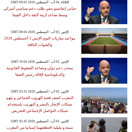
GMT 09:05 2026 الثلاثاء ,04 آب / أغسطس
جياني إنفانتينو ينفي طلب دعم سياسي أميركي
وسط تصاعد أزمة الثقة داخل الفيفا
GMT 08:04 2026 الإثنين ,03 آب / أغسطس
مواعيد مباريات اليوم الإثنين 3 أغسطس 2026
والقنوات الناقلة
GMT 19:04 2026 الإثنين ,03 آب / أغسطس
سحب دعم دولي وتصاعد الضغوط القانونية
والدبلوماسية لإقالة رئيس الفيفا
GMT 03:35 2026 الإثنين ,03 آب / أغسطس
المغرب كشف قصة الهروب الجماعي و يتَهم
شبكات الإتجار بالبشر و التهريب بإستخدام
شبكات التواصل الإجتماعي للتحريض
GMT 03:45 2026 الإثنين ,03 آب / أغسطس
سبتة و مليلية اقتطعتهما إسبانيا من المغرب