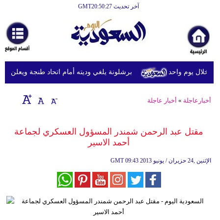
آخر تحديث GMT20:50:27
الرئيسية
أخبارعاجلة
رياضة
برشلونة يلغي وديته أمام اتحاد طنجة ويعلن رسمياً 
ثقافة
إقتصاد
أخبارعاجلة
»
أخبار عاجلة
فن
مقتل عبد الرحمن شمندر المسؤول العسكري لجماعة
وموسيقى
أحمد الاسير
أزياء
09:43 2013 الإثنين ,24 حزيران / يونيو
GMT
صحة
وتغذية
سياحة