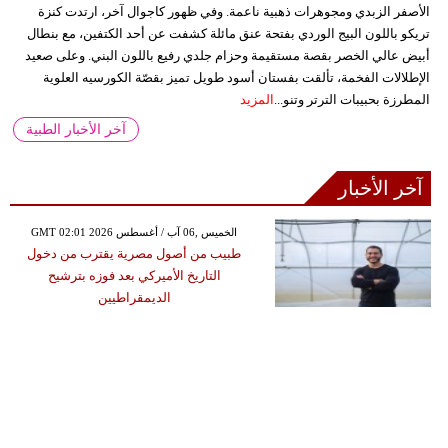
الأصفر الزبدي ومجوهرات ذهبية ناعمة. وفي ظهور كاجوال آخر، ارتدت كنزة
تريكو باللون البيج الوردي بفتحة عنق مائلة كشفت عن أحد الكتفين، مع بنطال
أبيض عالي الخصر بقصة مستقيمة وحزام جلدي رفيع باللون البني. وعلى صعيد
الإطلالات الفخمة، تألقت بفستان أسود طويل تميز بقصّة الكورسيه العلوية
المطرزة بحبيبات الترتر وتنو...
المزيد
آخر الأخبار الطبية
آخر الأخبار
GMT 02:01 2026 الخميس ,06 آب / أغسطس
طبيب من أصول مصرية يقترب من دخول
التاريخ الأميركي بعد فوزه بترشيح
الديمقراطيين