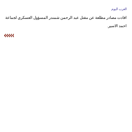
وسفر
العرب اليوم
ديكور
افادت مصادر مطلعة عن مقتل عبد الرحمن شمندر المسؤول العسكري لجماعة
احمد الاسير.
أخبار
إعلام
تعليم
مرأة
علوم
وتكنولوجيا
بيئة
مدوَّنات
أبراج