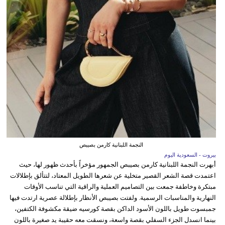
النجمة اللبنانية كارمن بصيبص
بيروت - السعودية اليوم
أبهرت النجمة اللبنانية كارمن بصيبص الجمهور مؤخراً بأحدث ظهور لها، حيث
اعتمدت قصة الشعر القصير متخلية عن شعرها الطويل المعتاد، لتتألق بإطلالات
مبتكرة وخاطفة جمعت بين التصاميم العملية والراقية التي تناسب الأوقات
النهارية والمناسبات الرسمية. ولفتت بصيبص الأنظار بإطلالة عصرية ارتدت فيها
جمبسوت طويل باللون الأسود الداكن بقصة كورسيه ضيقة مكشوفة الكتفين،
بينما انسدل الجزء السفلي بقصة واسعة، ونسقت معه حقيبة يد صغيرة باللون