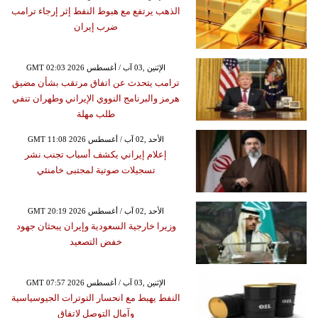
الذهب يرتفع مع هبوط النفط إثر إرجاء ترامب
ضرب إيران
GMT 02:03 2026 الإثنين ,03 آب / أغسطس
ترامب يتحدث عن اتفاق مرتقب بشأن مضيق
هرمز والبرنامج النووي الإيراني وطهران تنفي
طلب مهلة
GMT 11:08 2026 الأحد ,02 آب / أغسطس
إعلام إيراني يكشف أسباب تجنب نشر
تسجيلات صوتية لمجتبى خامنئي
GMT 20:19 2026 الأحد ,02 آب / أغسطس
وزيرا خارجية السعودية وإيران يبحثان جهود
خفض التصعيد
GMT 07:57 2026 الإثنين ,03 آب / أغسطس
النفط يهبط مع انحسار التوترات الجيوسياسية
وآمال التوصل لاتفاق