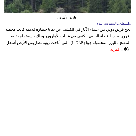
غابات الأمازون
واشنطن ـ السعودية اليوم
نجح فريق دولي من علماء الآثار في الكشف عن بقايا حضارة قديمة كانت مخفية
لقرون تحت الغطاء النباتي الكثيف في غابات الأمازون، وذلك باستخدام تقنية
المسح بالليزر المحمولة جوًا (LiDAR)، التي أتاحت رؤية تضاريس الأرض أسفل
الأ�...
المزيد