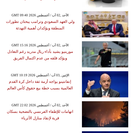
GMT 09:40 2026 الأحد ,02 آب / أغسطس
ولي العهد السعودي وترامب يبحثان تطورات
المنطقة ويؤكدان أهمية التهدئة
GMT 15:16 2026 الأحد ,02 آب / أغسطس
مورينيو يشيد بأداء ريال مدريد رغم التعادل
ويؤكد قلقه من عدم اكتمال الفريق
GMT 10:19 2026 الإثنين ,03 آب / أغسطس
إنفانتينو يواجه أزمة ثقة داخل كرة القدم
العالمية بسبب خطة بيع حقوق كأس العالم
GMT 22:02 2026 الأحد ,02 آب / أغسطس
اتهامات للإطفاء الفرنسي بالتضحية بسكان
قرية لإنقاذ منازل الأثرياء