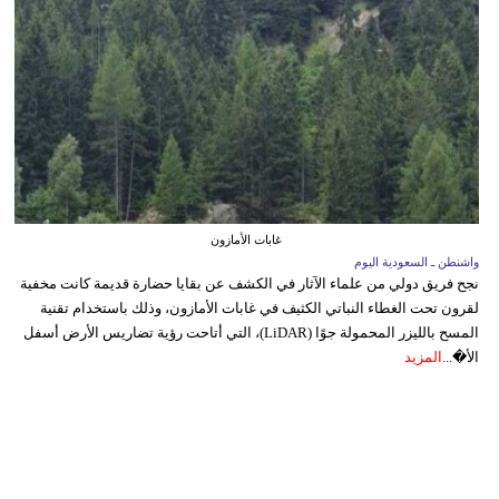
غابات الأمازون
واشنطن ـ السعودية اليوم
نجح فريق دولي من علماء الآثار في الكشف عن بقايا حضارة قديمة كانت مخفية
لقرون تحت الغطاء النباتي الكثيف في غابات الأمازون، وذلك باستخدام تقنية
المسح بالليزر المحمولة جوًا (LiDAR)، التي أتاحت رؤية تضاريس الأرض أسفل
الأ�...
المزيد