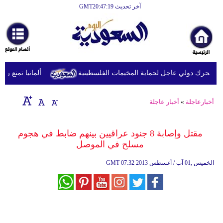
آخر تحديث GMT20:47:19
الرئيسية
أخبارعاجلة
رياضة
حرك دولي عاجل لحماية المخيمات الفلسطينية
ألمانيا تمنع رفع ا
ثقافة
إقتصاد
أخبارعاجلة
»
أخبار عاجلة
فن
مقتل وإصابة 8 جنود عراقيين بينهم ضابط في هجوم
وموسيقى
مسلح في الموصل
أزياء
07:32 2013 الخميس ,01 آب / أغسطس
GMT
صحة
وتغذية
سياحة