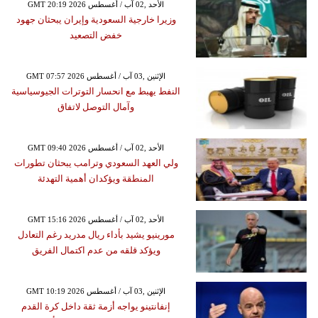
GMT 20:19 2026 الأحد ,02 آب / أغسطس
وزيرا خارجية السعودية وإيران يبحثان جهود
خفض التصعيد
GMT 07:57 2026 الإثنين ,03 آب / أغسطس
النفط يهبط مع انحسار التوترات الجيوسياسية
وآمال التوصل لاتفاق
GMT 09:40 2026 الأحد ,02 آب / أغسطس
ولي العهد السعودي وترامب يبحثان تطورات
المنطقة ويؤكدان أهمية التهدئة
GMT 15:16 2026 الأحد ,02 آب / أغسطس
مورينيو يشيد بأداء ريال مدريد رغم التعادل
ويؤكد قلقه من عدم اكتمال الفريق
GMT 10:19 2026 الإثنين ,03 آب / أغسطس
إنفانتينو يواجه أزمة ثقة داخل كرة القدم