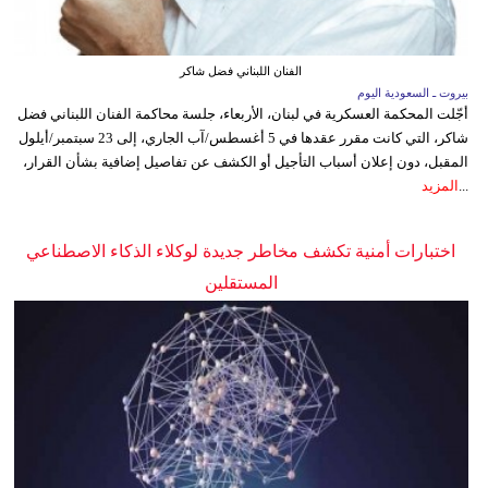
الفنان اللبناني فضل شاكر
بيروت ـ السعودية اليوم
أجّلت المحكمة العسكرية في لبنان، الأربعاء، جلسة محاكمة الفنان اللبناني فضل
شاكر، التي كانت مقرر عقدها في 5 أغسطس/آب الجاري، إلى 23 سبتمبر/أيلول
المقبل، دون إعلان أسباب التأجيل أو الكشف عن تفاصيل إضافية بشأن القرار،
...
المزيد
اختبارات أمنية تكشف مخاطر جديدة لوكلاء الذكاء الاصطناعي
المستقلين