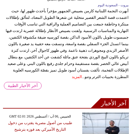
بيروت - السعودية اليوم
أبهرت النجمة اللبنانية كارمن بصيبص الجمهور مؤخراً بأحدث ظهور لها، حيث
اعتمدت قصة الشعر القصير متخلية عن شعرها الطويل المعتاد، لتتألق بإطلالات
مبتكرة وخاطفة جمعت بين التصاميم العملية والراقية التي تناسب الأوقات
النهارية والمناسبات الرسمية. ولفتت بصيبص الأنظار بإطلالة عصرية ارتدت فيها
جمبسوت طويل باللون الأسود الداكن بقصة كورسيه ضيقة مكشوفة الكتفين،
بينما انسدل الجزء السفلي بقصة واسعة، ونسقت معه حقيبة يد صغيرة باللون
الأصفر الزبدي ومجوهرات ذهبية ناعمة. وفي ظهور كاجوال آخر، ارتدت كنزة
تريكو باللون البيج الوردي بفتحة عنق مائلة كشفت عن أحد الكتفين، مع بنطال
أبيض عالي الخصر بقصة مستقيمة وحزام جلدي رفيع باللون البني. وعلى صعيد
الإطلالات الفخمة، تألقت بفستان أسود طويل تميز بقصّة الكورسيه العلوية
المطرزة بحبيبات الترتر وتنو...
المزيد
آخر الأخبار الطبية
آخر الأخبار
GMT 02:01 2026 الخميس ,06 آب / أغسطس
طبيب من أصول مصرية يقترب من دخول
التاريخ الأميركي بعد فوزه بترشيح