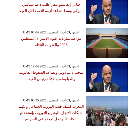
جياني إنفانتينو ينفي طلب دعم سياسي
أميركي وسط تصاعد أزمة الثقة داخل الفيفا
GMT 08:04 2026 الإثنين ,03 آب / أغسطس
مواعيد مباريات اليوم الإثنين 3 أغسطس
2026 والقنوات الناقلة
GMT 19:04 2026 الإثنين ,03 آب / أغسطس
سحب دعم دولي وتصاعد الضغوط القانونية
والدبلوماسية لإقالة رئيس الفيفا
GMT 03:35 2026 الإثنين ,03 آب / أغسطس
المغرب كشف قصة الهروب الجماعي و يتَهم
شبكات الإتجار بالبشر و التهريب بإستخدام
شبكات التواصل الإجتماعي للتحريض