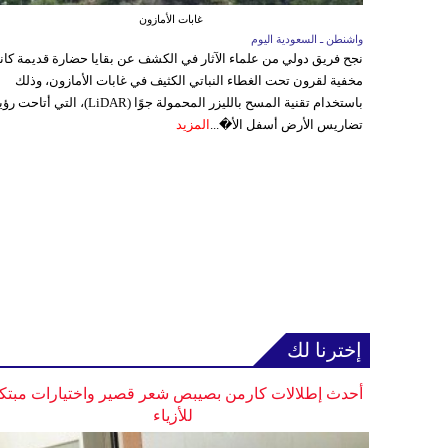
غابات الأمازون
واشنطن ـ السعودية اليوم
نجح فريق دولي من علماء الآثار في الكشف عن بقايا حضارة قديمة كا
مخفية لقرون تحت الغطاء النباتي الكثيف في غابات الأمازون، وذلك
باستخدام تقنية المسح بالليزر المحمولة جوًا (LiDAR)، التي أتاحت
تضاريس الأرض أسفل الأ�...
المزيد
إخترنا لك
أحدث إطلالات كارمن بصيبص شعر قصير واختيارات مبتك
للأزياء