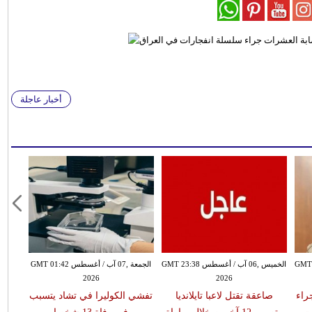
أخبار عاجلة
سطس GMT 21:58
الخميس ,06 آب / أغسطس GMT 23:38
الجمعة ,07 آب / أغسطس GMT 01:42
2026
2026
 جراء
صاعقة تقتل لاعبا تايلانديا
تفشي الكوليرا في تشاد يتسبب