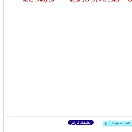
ات
وتصيب 12 آخرين خلال مباراة
في وفاة 13 شخصا
تعليقك كزائر