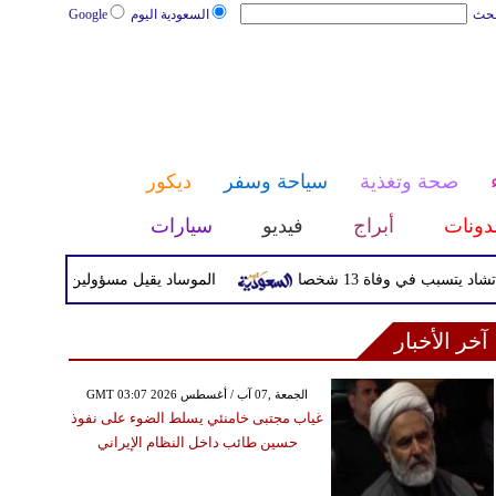
بحث
السعودية اليوم
Google
صحة وتغذية
سياحة وسفر
ديكور
دونات
أبراج
فيديو
سيارات
ي وفاة 13 شخصا
الموساد يقيل مسؤولين بارزين بعد تعثر خط
آخر الأخبار
GMT 03:07 2026 الجمعة ,07 آب / أغسطس
غياب مجتبى خامنئي يسلط الضوء على نفوذ
حسين طائب داخل النظام الإيراني