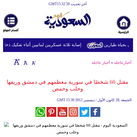
آخر تحديث GMT15:32:50
الرئيسية
أخبارعاجلة
رياضة
 بحياة طيارين
إصابة ثلاثة عسكريين لبنانيين أثناء تفكيك ذخائر في
ثقافة
إقتصاد
أخبارعاجلة
»
أخبار عاجلة
فن
مقتل 60 شخصًا في سورية معظمهم في دمشق وريفها
وموسيقى
وحلب وحمص
أزياء
15:39 2012 الجمعة ,28 كانون الأول / ديسمبر
GMT
صحة
وتغذية
سياحة