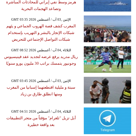
هرمز وسط نفي إيراني للمحادثات المباشرة
وتصاعد الهجمات البحرية
GMT 03:35 2026 الإثنين ,03 آب / أغسطس
المغرب كشف قصة الهروب الجماعي و يتَهم
شبكات الإتجار بالبشر و التهريب بإستخدام
شبكات التواصل الإجتماعي للتحريض
GMT 08:52 2026 الثلاثاء ,04 آب / أغسطس
ريال مدريد يرفع عرضه لتجديد عقد فينيسيوس
وجونيور يتمسك براتب 30 مليون يورو سنويًا
GMT 03:45 2026 الإثنين ,03 آب / أغسطس
سبتة و مليلية اقتطعتهما إسبانيا من المغرب
ومنها انطلق طارق بن زياد
GMT 04:51 2026 الثلاثاء ,04 آب / أغسطس
أبل تزيل "تلغرام" مؤقتاً من متجر التطبيقات
بعد واقعة خطيرة