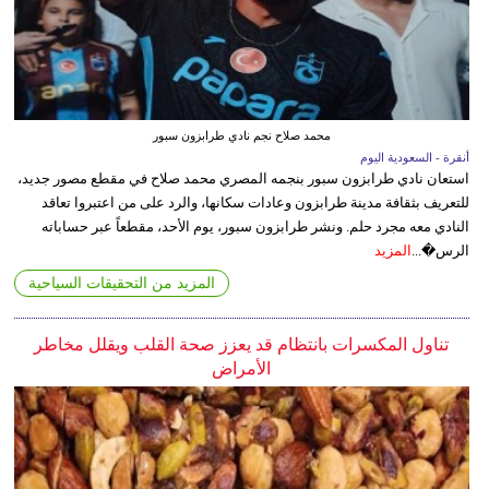
محمد صلاح نجم نادي طرابزون سبور
أنقرة - السعودية اليوم
استعان نادي طرابزون سبور بنجمه المصري محمد صلاح في مقطع مصور جديد،
للتعريف بثقافة مدينة طرابزون وعادات سكانها، والرد على من اعتبروا تعاقد
النادي معه مجرد حلم. ونشر طرابزون سبور، يوم الأحد، مقطعاً عبر حساباته
الرس�...
المزيد
المزيد من التحقيقات السياحية
تناول المكسرات بانتظام قد يعزز صحة القلب ويقلل مخاطر
الأمراض