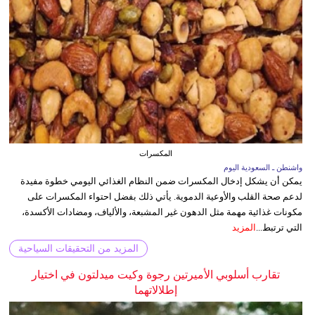
المكسرات
واشنطن ـ السعودية اليوم
يمكن أن يشكل إدخال المكسرات ضمن النظام الغذائي اليومي خطوة مفيدة
لدعم صحة القلب والأوعية الدموية. يأتي ذلك بفضل احتواء المكسرات على
مكونات غذائية مهمة مثل الدهون غير المشبعة، والألياف، ومضادات الأكسدة،
التي ترتبط...
المزيد
المزيد من التحقيقات السياحية
تقارب أسلوبي الأميرتين رجوة وكيت ميدلتون في اختيار
إطلالاتهما