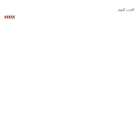
وسفر
العرب اليوم
ديكور
أخبار
إعلام
تعليم
مرأة
علوم
وتكنولوجيا
بيئة
مدوَّنات
أبراج