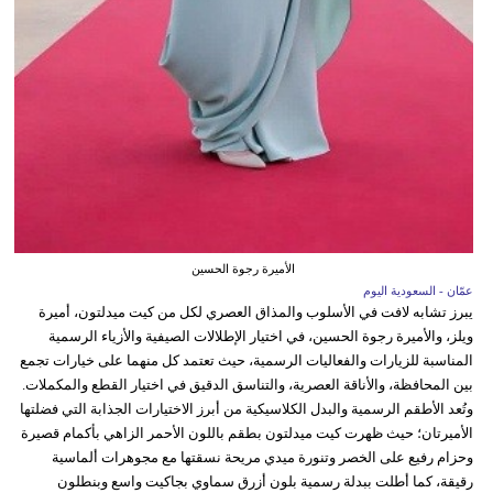
الأميرة رجوة الحسين
عمّان - السعودية اليوم
يبرز تشابه لافت في الأسلوب والمذاق العصري لكل من كيت ميدلتون، أميرة
ويلز، والأميرة رجوة الحسين، في اختيار الإطلالات الصيفية والأزياء الرسمية
المناسبة للزيارات والفعاليات الرسمية، حيث تعتمد كل منهما على خيارات تجمع
بين المحافظة، والأناقة العصرية، والتناسق الدقيق في اختيار القطع والمكملات.
وتُعد الأطقم الرسمية والبدل الكلاسيكية من أبرز الاختيارات الجذابة التي فضلتها
الأميرتان؛ حيث ظهرت كيت ميدلتون بطقم باللون الأحمر الزاهي بأكمام قصيرة
وحزام رفيع على الخصر وتنورة ميدي مريحة نسقتها مع مجوهرات ألماسية
رقيقة، كما أطلت ببدلة رسمية بلون أزرق سماوي بجاكيت واسع وبنطلون