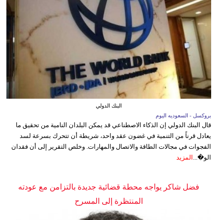
البنك الدولي
بروكسل - السعوديه اليوم
قال البنك الدولي إن الذكاء الاصطناعي قد يمكن البلدان النامية من تحقيق ما
يعادل قرناً من التنمية في غضون عقد واحد، شريطة أن تتحرك بسرعة لسد
الفجوات في مجالات الطاقة والاتصال والمهارات. وخلص التقرير إلى أن فقدان
الو�...
المزيد
فضل شاكر يواجه محطة قضائية جديدة بالتزامن مع عودته
المنتظرة إلى المسرح