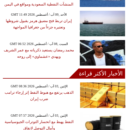
المنشآت النفطية السعودية ومواقع في اليمن
GMT 11:49 2026 الأحد ,09 آب / أغسطس
إيران تربط فتح مضيق هرمز بقبول شروطها
وتعتبره جزءاً من جغرافيا المواجهة
GMT 06:52 2026 السبت ,08 آب / أغسطس
محمد رمضان يستعيد ذكرياته مع عمر الشريف
ويهدي «عشماوي» إلى روحه
الأخبار الأكثر قراءة
GMT 08:36 2026 الإثنين ,03 آب / أغسطس
الذهب يرتفع مع هبوط النفط إثر إرجاء ترامب
ضرب إيران
GMT 07:57 2026 الإثنين ,03 آب / أغسطس
النفط يهبط مع انحسار التوترات الجيوسياسية
وآمال التوصل لاتفاق