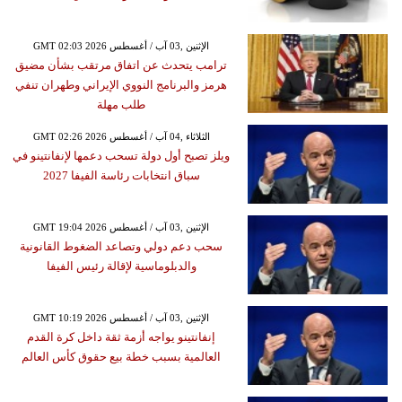
GMT 02:03 2026 الإثنين ,03 آب / أغسطس
ترامب يتحدث عن اتفاق مرتقب بشأن مضيق
هرمز والبرنامج النووي الإيراني وطهران تنفي
طلب مهلة
GMT 02:26 2026 الثلاثاء ,04 آب / أغسطس
ويلز تصبح أول دولة تسحب دعمها لإنفانتينو في
سباق انتخابات رئاسة الفيفا 2027
GMT 19:04 2026 الإثنين ,03 آب / أغسطس
سحب دعم دولي وتصاعد الضغوط القانونية
والدبلوماسية لإقالة رئيس الفيفا
GMT 10:19 2026 الإثنين ,03 آب / أغسطس
إنفانتينو يواجه أزمة ثقة داخل كرة القدم
العالمية بسبب خطة بيع حقوق كأس العالم