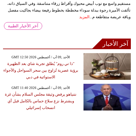
مستقيم واسع مع توب أبيض محبوك وأقراط زرقاء متناسقة. وفي السياق ذاته،
تألقت الأميرة رجوة ببدلة سوداء مخططة بخطوط رفيعة بيضاء بجاكيت مفصل
وياقة عريضة متقاطعة م...
المزيد
آخر الأخبار الطبية
آخر الأخبار
GMT 12:50 2026 الأحد ,09 آب / أغسطس
"ذا تي روم" يُطلق تجربة شاي بعد الظهيرة
برؤية عصرية تُزاوج بين سحر السواحل والأجواء
الاستوائية في دبي
GMT 11:40 2026 الأحد ,09 آب / أغسطس
نتنياهو يرفض وثيقة مجلس السلام بشأن غزة
ويشترط نزع سلاح حماس بالكامل قبل أي
انسحاب إسرائيلي