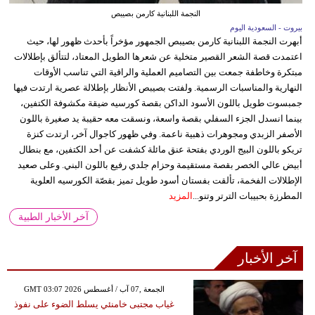
النجمة اللبنانية كارمن بصيبص
بيروت - السعودية اليوم
أبهرت النجمة اللبنانية كارمن بصيبص الجمهور مؤخراً بأحدث ظهور لها، حيث
اعتمدت قصة الشعر القصير متخلية عن شعرها الطويل المعتاد، لتتألق بإطلالات
مبتكرة وخاطفة جمعت بين التصاميم العملية والراقية التي تناسب الأوقات
النهارية والمناسبات الرسمية. ولفتت بصيبص الأنظار بإطلالة عصرية ارتدت فيها
جمبسوت طويل باللون الأسود الداكن بقصة كورسيه ضيقة مكشوفة الكتفين،
بينما انسدل الجزء السفلي بقصة واسعة، ونسقت معه حقيبة يد صغيرة باللون
الأصفر الزبدي ومجوهرات ذهبية ناعمة. وفي ظهور كاجوال آخر، ارتدت كنزة
تريكو باللون البيج الوردي بفتحة عنق مائلة كشفت عن أحد الكتفين، مع بنطال
أبيض عالي الخصر بقصة مستقيمة وحزام جلدي رفيع باللون البني. وعلى صعيد
الإطلالات الفخمة، تألقت بفستان أسود طويل تميز بقصّة الكورسيه العلوية
المطرزة بحبيبات الترتر وتنو...
المزيد
آخر الأخبار الطبية
آخر الأخبار
GMT 03:07 2026 الجمعة ,07 آب / أغسطس
غياب مجتبى خامنئي يسلط الضوء على نفوذ