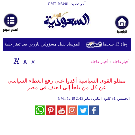
آخر تحديث GMT10:34:01
الرئيسية
أخبارعاجلة
رياضة
 شخصا
الموساد يقيل مسؤولين بارزين بعد تعثر خطة مزعومة
ثقافة
إقتصاد
أخبارعاجلة
»
أخبار عاجلة
فن
ممثلو القوى السياسية أكدوا على رفع الغطاء السياسي
وموسيقى
عن كل من يلجأ إلى العنف في مصر
أزياء
12:19 2013 الخميس ,31 كانون الثاني / يناير
GMT
صحة
وتغذية
سياحة