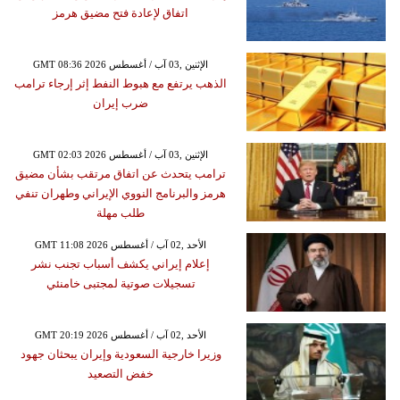
اتفاق لإعادة فتح مضيق هرمز
GMT 08:36 2026 الإثنين ,03 آب / أغسطس
الذهب يرتفع مع هبوط النفط إثر إرجاء ترامب
ضرب إيران
GMT 02:03 2026 الإثنين ,03 آب / أغسطس
ترامب يتحدث عن اتفاق مرتقب بشأن مضيق
هرمز والبرنامج النووي الإيراني وطهران تنفي
طلب مهلة
GMT 11:08 2026 الأحد ,02 آب / أغسطس
إعلام إيراني يكشف أسباب تجنب نشر
تسجيلات صوتية لمجتبى خامنئي
GMT 20:19 2026 الأحد ,02 آب / أغسطس
وزيرا خارجية السعودية وإيران يبحثان جهود
خفض التصعيد