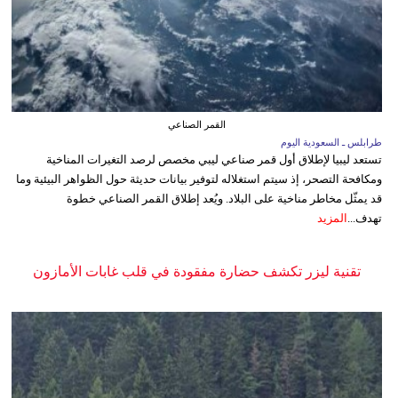
القمر الصناعي
طرابلس ـ السعودية اليوم
تستعد ليبيا لإطلاق أول قمر صناعي ليبي مخصص لرصد التغيرات المناخية
ومكافحة التصحر، إذ سيتم استغلاله لتوفير بيانات حديثة حول الظواهر البيئية وما
قد يمثّل مخاطر مناخية على البلاد. ويُعد إطلاق القمر الصناعي خطوة
تهدف...
المزيد
تقنية ليزر تكشف حضارة مفقودة في قلب غابات الأمازون