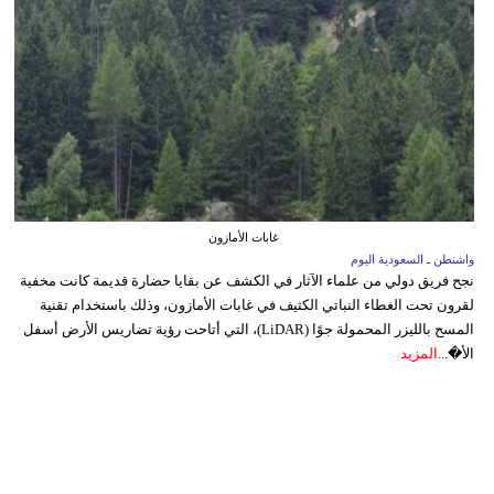
غابات الأمازون
واشنطن ـ السعودية اليوم
نجح فريق دولي من علماء الآثار في الكشف عن بقايا حضارة قديمة كانت مخفية
لقرون تحت الغطاء النباتي الكثيف في غابات الأمازون، وذلك باستخدام تقنية
المسح بالليزر المحمولة جوًا (LiDAR)، التي أتاحت رؤية تضاريس الأرض أسفل
الأ�...
المزيد