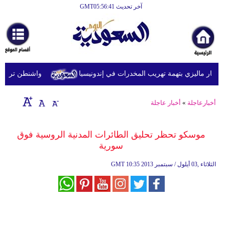
آخر تحديث GMT05:56:41
الرئيسية
أخبارعاجلة
رياضة
ار ماليزي بتهمة تهريب المخدرات في إندونيسيا
واشنطن ترفع عقوب
ثقافة
إقتصاد
أخبارعاجلة
»
أخبار عاجلة
فن
موسكو تحظر تحليق الطائرات المدنية الروسية فوق
وموسيقى
سورية
أزياء
10:35 2013 الثلاثاء ,03 أيلول / سبتمبر
GMT
صحة
وتغذية
سياحة