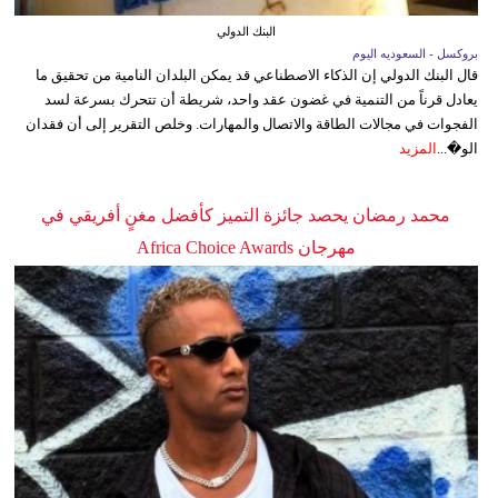
البنك الدولي
بروكسل - السعوديه اليوم
قال البنك الدولي إن الذكاء الاصطناعي قد يمكن البلدان النامية من تحقيق ما
يعادل قرناً من التنمية في غضون عقد واحد، شريطة أن تتحرك بسرعة لسد
الفجوات في مجالات الطاقة والاتصال والمهارات. وخلص التقرير إلى أن فقدان
الو�...
المزيد
محمد رمضان يحصد جائزة التميز كأفضل مغنٍ أفريقي في
مهرجان Africa Choice Awards