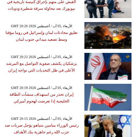
القبض على متهم بإحراق كنيسة تاريخية في
نيويورك بعد محاولة سرقة شطيرة ودونات
GMT 20:26 2026 الأربعاء ,05 آب / أغسطس
تعليق محادثات لبنان وإسرائيل في روما مؤقتا
وسط تصعيد ميداني جنوب لبنان
GMT 20:22 2026 الأربعاء ,05 آب / أغسطس
بزشكيان يكشف صعوبة التواصل مع المرشد
الأعلى في ظل التحديات التي تواجه إيران
GMT 20:19 2026 الأربعاء ,05 آب / أغسطس
إيران تحذر من استهداف منشآت الطاقة
الخليجية إذا تعرضت لهجوم أميركي
GMT 20:15 2026 الأربعاء ,05 آب / أغسطس
رئيس الوزراء بنيامين نتنياهو يؤجل ضربات ضد
حزب الله رغم جاهزية بنك الأهداف