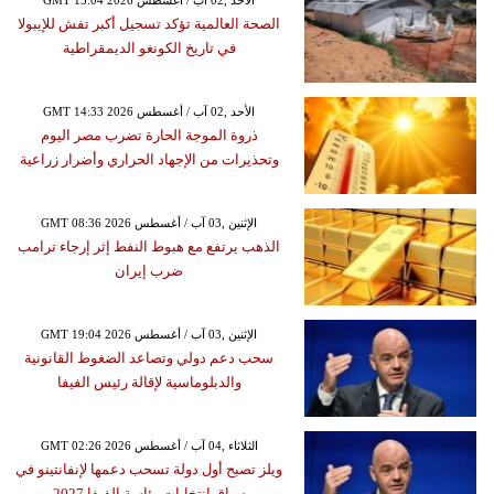
GMT 13:04 2026 الأحد ,02 آب / أغسطس
الصحة العالمية تؤكد تسجيل أكبر تفش للإيبولا
في تاريخ الكونغو الديمقراطية
GMT 14:33 2026 الأحد ,02 آب / أغسطس
ذروة الموجة الحارة تضرب مصر اليوم
وتحذيرات من الإجهاد الحراري وأضرار زراعية
GMT 08:36 2026 الإثنين ,03 آب / أغسطس
الذهب يرتفع مع هبوط النفط إثر إرجاء ترامب
ضرب إيران
GMT 19:04 2026 الإثنين ,03 آب / أغسطس
سحب دعم دولي وتصاعد الضغوط القانونية
والدبلوماسية لإقالة رئيس الفيفا
GMT 02:26 2026 الثلاثاء ,04 آب / أغسطس
ويلز تصبح أول دولة تسحب دعمها لإنفانتينو في
سباق انتخابات رئاسة الفيفا 2027