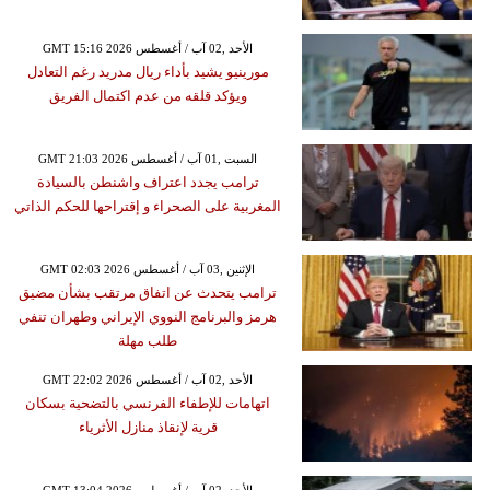
GMT 15:16 2026 الأحد ,02 آب / أغسطس
مورينيو يشيد بأداء ريال مدريد رغم التعادل
ويؤكد قلقه من عدم اكتمال الفريق
GMT 21:03 2026 السبت ,01 آب / أغسطس
ترامب يجدد اعتراف واشنطن بالسيادة
المغربية على الصحراء و إقتراحها للحكم الذاتي
GMT 02:03 2026 الإثنين ,03 آب / أغسطس
ترامب يتحدث عن اتفاق مرتقب بشأن مضيق
هرمز والبرنامج النووي الإيراني وطهران تنفي
طلب مهلة
GMT 22:02 2026 الأحد ,02 آب / أغسطس
اتهامات للإطفاء الفرنسي بالتضحية بسكان
قرية لإنقاذ منازل الأثرياء