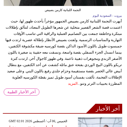
النجمة اللبنانية كارمن بصيبص
بيروت - السعودية اليوم
أبهرت النجمة اللبنانية كارمن بصيبص الجمهور مؤخراً بأحدث ظهور لها، حيث
اعتمدت قصة الشعر القصير متخلية عن شعرها الطويل المعتاد، لتتألق بإطلالات
مبتكرة وخاطفة جمعت بين التصاميم العملية والراقية التي تناسب الأوقات
النهارية والمناسبات الرسمية. ولفتت بصيبص الأنظار بإطلالة عصرية ارتدت فيها
جمبسوت طويل باللون الأسود الداكن بقصة كورسيه ضيقة مكشوفة الكتفين،
بينما انسدل الجزء السفلي بقصة واسعة، ونسقت معه حقيبة يد صغيرة باللون
الأصفر الزبدي ومجوهرات ذهبية ناعمة. وفي ظهور كاجوال آخر، ارتدت كنزة
تريكو باللون البيج الوردي بفتحة عنق مائلة كشفت عن أحد الكتفين، مع بنطال
أبيض عالي الخصر بقصة مستقيمة وحزام جلدي رفيع باللون البني. وعلى صعيد
الإطلالات الفخمة، تألقت بفستان أسود طويل تميز بقصّة الكورسيه العلوية
المطرزة بحبيبات الترتر وتنو...
المزيد
آخر الأخبار الطبية
آخر الأخبار
GMT 02:01 2026 الخميس ,06 آب / أغسطس