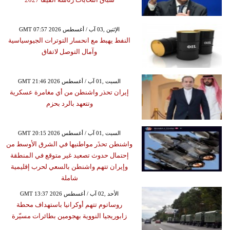
GMT 07:57 2026 الإثنين ,03 آب / أغسطس
النفط يهبط مع انحسار التوترات الجيوسياسية
وآمال التوصل لاتفاق
GMT 21:46 2026 السبت ,01 آب / أغسطس
إيران تحذر واشنطن من أي مغامرة عسكرية
وتتعهد بالرد بحزم
GMT 20:15 2026 السبت ,01 آب / أغسطس
واشنطن تحذَر مواطنيها في الشرق الأوسط من
إحتمال حدوث تصعيد غير متوقع في المنطقة
وإيران تتهم واشنطن بالسعي لحرب إقليمية
شاملة
GMT 13:37 2026 الأحد ,02 آب / أغسطس
روساتوم تتهم أوكرانيا باستهداف محطة
زابوريجيا النووية بهجومين بطائرات مسيّرة