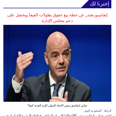
إخترنا لك
إنفانتينو يعتذر عن خطة بيع حقوق بطولات الفيفا ويحصل على
دعم مجلس الإدارة
جياني إنفانتينو رئيس الاتحاد الدولي لكرة القدم "فيفا"
الرباط - السعودية اليوم
اعتذر جياني إنفانتينو عن "الأخطاء" التي ارتكبها في خططه المثيرة للجدل لبيع