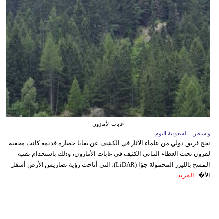
غابات الأمازون
واشنطن ـ السعودية اليوم
نجح فريق دولي من علماء الآثار في الكشف عن بقايا حضارة قديمة كانت مخفية
لقرون تحت الغطاء النباتي الكثيف في غابات الأمازون، وذلك باستخدام تقنية
المسح بالليزر المحمولة جوًا (LiDAR)، التي أتاحت رؤية تضاريس الأرض أسفل
الأ�...
المزيد