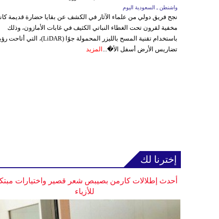
واشنطن ـ السعودية اليوم
نجح فريق دولي من علماء الآثار في الكشف عن بقايا حضارة قديمة كا
مخفية لقرون تحت الغطاء النباتي الكثيف في غابات الأمازون، وذلك
باستخدام تقنية المسح بالليزر المحمولة جوًا (LiDAR)، التي أتاحت
تضاريس الأرض أسفل الأ�...
المزيد
إخترنا لك
أحدث إطلالات كارمن بصيبص شعر قصير واختيارات مبتك
للأزياء