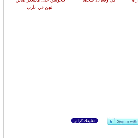
في وفاة 13 شخصا
للحوثيين على معسكر صحن
الجن في مأرب
تعليقك كزائر