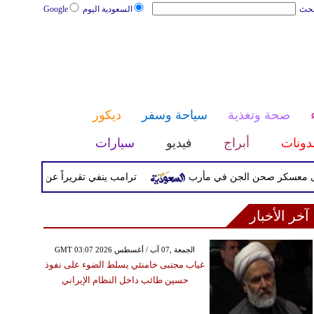
بحث
السعودية اليوم
Google
صحة وتغذية
سياحة وسفر
ديكور
دونات
أبراج
فيديو
سيارات
ر صحن الجن في مأرب
ترامب ينفي تقريراً عن خلافه مع هيجسي
آخر الأخبار
GMT 03:07 2026 الجمعة ,07 آب / أغسطس
غياب مجتبى خامنئي يسلط الضوء على نفوذ
حسين طائب داخل النظام الإيراني