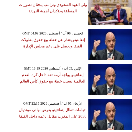
ولي العهد السعودي وترامب يبحثان تطورات
المنطقة ويؤكدان أهمية التهدئة
GMT 04:09 2026 الخميس ,06 آب / أغسطس
إنفانتينو يعتذر عن خطة بيع حقوق بطولات
الفيفا ويحصل على دعم مجلس الإدارة
GMT 10:19 2026 الإثنين ,03 آب / أغسطس
إنفانتينو يواجه أزمة ثقة داخل كرة القدم
العالمية بسبب خطة بيع حقوق كأس العالم
GMT 22:15 2026 الأربعاء ,05 آب / أغسطس
اتهامات تطال إنفانتينو بعرض نهائي مونديال
2030 على المغرب مقابل دعمه داخل الفيفا