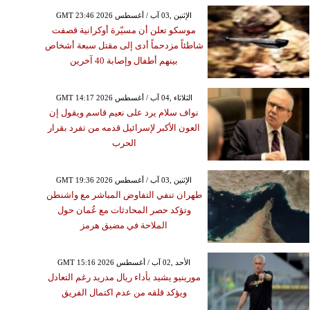
GMT 23:46 2026 الإثنين ,03 آب / أغسطس
موسكو تعلن أن مسيّرة أوكرانية قصفت
شاطئاً مزدحماً أدى إلى مقتل سبعة أشخاص
بينهم أطفال وإصابة 40 آخرين
GMT 14:17 2026 الثلاثاء ,04 آب / أغسطس
نواف سلام يرد على نعيم قاسم ويقول إن
العون الأكبر لإسرائيل قدمه من تفرد بقرار
الحرب
GMT 19:36 2026 الإثنين ,03 آب / أغسطس
طهران تنفي التفاوض المباشر مع واشنطن
وتؤكد حصر المحادثات مع عُمان حول
الملاحة في مضيق هرمز
GMT 15:16 2026 الأحد ,02 آب / أغسطس
مورينيو يشيد بأداء ريال مدريد رغم التعادل
ويؤكد قلقه من عدم اكتمال الفريق