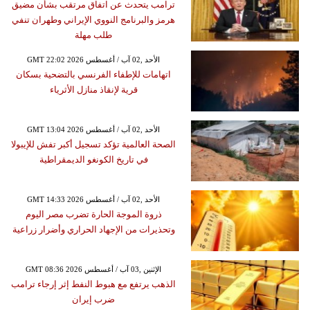
ترامب يتحدث عن اتفاق مرتقب بشأن مضيق
هرمز والبرنامج النووي الإيراني وطهران تنفي
طلب مهلة
GMT 22:02 2026 الأحد ,02 آب / أغسطس
اتهامات للإطفاء الفرنسي بالتضحية بسكان
قرية لإنقاذ منازل الأثرياء
GMT 13:04 2026 الأحد ,02 آب / أغسطس
الصحة العالمية تؤكد تسجيل أكبر تفش للإيبولا
في تاريخ الكونغو الديمقراطية
GMT 14:33 2026 الأحد ,02 آب / أغسطس
ذروة الموجة الحارة تضرب مصر اليوم
وتحذيرات من الإجهاد الحراري وأضرار زراعية
GMT 08:36 2026 الإثنين ,03 آب / أغسطس
الذهب يرتفع مع هبوط النفط إثر إرجاء ترامب
ضرب إيران