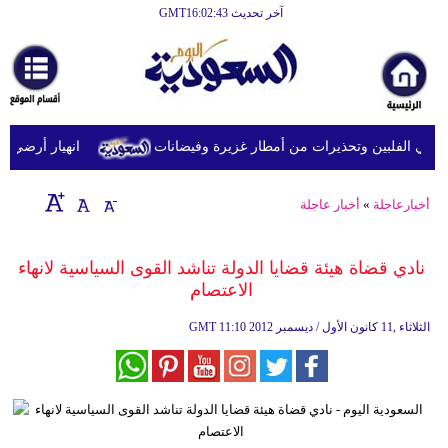
آخر تحديث GMT16:02:43
الرئيسية
أخبارعاجلة
رياضة
في الفلبين وتحذيرات من أمطار غزيرة وفيضانات
انهيار أرضي يودي بحياة 14 شخصًا داخل د
ثقافة
إقتصاد
أخبارعاجلة
»
أخبار عاجلة
فن
نادي قضاة هيئة قضايا الدولة تناشد القوى السياسية لانهاء
وموسيقى
الاعتصام
أزياء
11:10 2012 الثلاثاء ,11 كانون الأول / ديسمبر
GMT
صحة
وتغذية
سياحة