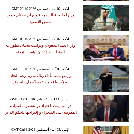
GMT 20:19 2026 الأحد ,02 آب / أغسطس
وزيرا خارجية السعودية وإيران يبحثان جهود
خفض التصعيد
GMT 09:40 2026 الأحد ,02 آب / أغسطس
ولي العهد السعودي وترامب يبحثان تطورات
المنطقة ويؤكدان أهمية التهدئة
GMT 15:16 2026 الأحد ,02 آب / أغسطس
مورينيو يشيد بأداء ريال مدريد رغم التعادل
ويؤكد قلقه من عدم اكتمال الفريق
GMT 21:03 2026 السبت ,01 آب / أغسطس
ترامب يجدد اعتراف واشنطن بالسيادة
المغربية على الصحراء و إقتراحها للحكم الذاتي
GMT 02:03 2026 الإثنين ,03 آب / أغسطس