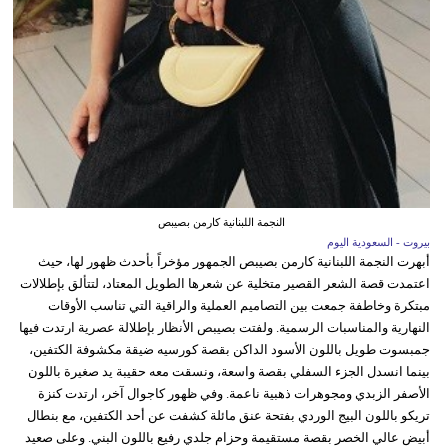
النجمة اللبنانية كارمن بصيبص
بيروت - السعودية اليوم
أبهرت النجمة اللبنانية كارمن بصيبص الجمهور مؤخراً بأحدث ظهور لها، حيث
اعتمدت قصة الشعر القصير متخلية عن شعرها الطويل المعتاد، لتتألق بإطلالات
مبتكرة وخاطفة جمعت بين التصاميم العملية والراقية التي تناسب الأوقات
النهارية والمناسبات الرسمية. ولفتت بصيبص الأنظار بإطلالة عصرية ارتدت فيها
جمبسوت طويل باللون الأسود الداكن بقصة كورسيه ضيقة مكشوفة الكتفين،
بينما انسدل الجزء السفلي بقصة واسعة، ونسقت معه حقيبة يد صغيرة باللون
الأصفر الزبدي ومجوهرات ذهبية ناعمة. وفي ظهور كاجوال آخر، ارتدت كنزة
تريكو باللون البيج الوردي بفتحة عنق مائلة كشفت عن أحد الكتفين، مع بنطال
أبيض عالي الخصر بقصة مستقيمة وحزام جلدي رفيع باللون البني. وعلى صعيد