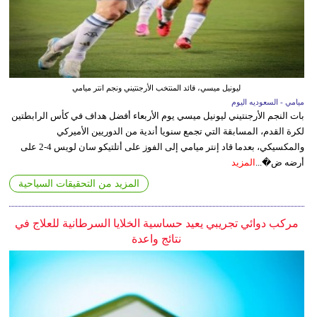
ليونيل ميسي، قائد المنتخب الأرجنتيني ونجم انتر ميامي
ميامي - السعوديه اليوم
بات النجم الأرجنتيني ليونيل ميسي يوم الأربعاء أفضل هداف في كأس الرابطتين
لكرة القدم، المسابقة التي تجمع سنويا أندية من الدوريين الأميركي
والمكسيكي، بعدما قاد إنتر ميامي إلى الفوز على أتلتيكو سان لويس 4-2 على
أرضه ض�...
المزيد
المزيد من التحقيقات السياحية
مركب دوائي تجريبي يعيد حساسية الخلايا السرطانية للعلاج في
نتائج واعدة