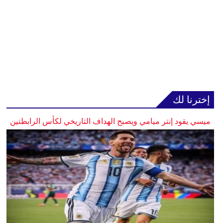
إخترنا لك
ميسي يقود إنتر ميامي ويصبح الهداف التاريخي لكأس الرابطتين