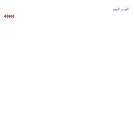
وسفر
العرب اليوم
ديكور
أخبار
إعلام
تعليم
مرأة
علوم
وتكنولوجيا
بيئة
مدوَّنات
أبراج