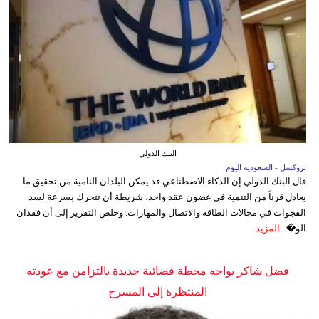
البنك الدولي
بروكسل - السعوديه اليوم
قال البنك الدولي إن الذكاء الاصطناعي قد يمكن البلدان النامية من تحقيق ما
يعادل قرناً من التنمية في غضون عقد واحد، شريطة أن تتحرك بسرعة لسد
الفجوات في مجالات الطاقة والاتصال والمهارات. وخلص التقرير إلى أن فقدان
الو�...
المزيد
فضل شاكر يواجه محطة قضائية جديدة بالتزامن مع عودته
المنتظرة إلى المسرح