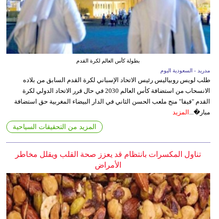
بطولة كأس العالم لكرة القدم
مدريد - السعودية اليوم
طلب لويس روبياليس رئيس الاتحاد الإسباني لكرة القدم السابق من بلاده
الانسحاب من استضافة كأس العالم 2030 في حال قرر الاتحاد الدولي لكرة
القدم "فيفا" منح ملعب الحسن الثاني في الدار البيضاء المغربية حق استضافة
مبار�...
المزيد
المزيد من التحقيقات السياحية
تناول المكسرات بانتظام قد يعزز صحة القلب ويقلل مخاطر
الأمراض