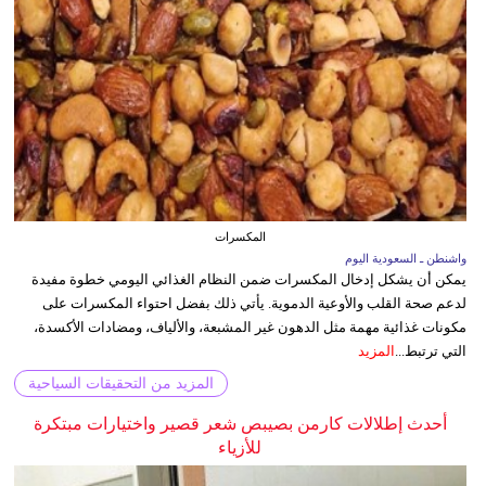
المكسرات
واشنطن ـ السعودية اليوم
يمكن أن يشكل إدخال المكسرات ضمن النظام الغذائي اليومي خطوة مفيدة
لدعم صحة القلب والأوعية الدموية. يأتي ذلك بفضل احتواء المكسرات على
مكونات غذائية مهمة مثل الدهون غير المشبعة، والألياف، ومضادات الأكسدة،
التي ترتبط...
المزيد
المزيد من التحقيقات السياحية
أحدث إطلالات كارمن بصيبص شعر قصير واختيارات مبتكرة
للأزياء