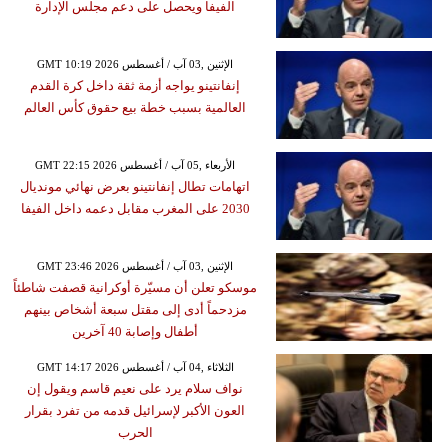
الفيفا ويحصل على دعم مجلس الإدارة
GMT 10:19 2026 الإثنين ,03 آب / أغسطس
إنفانتينو يواجه أزمة ثقة داخل كرة القدم
العالمية بسبب خطة بيع حقوق كأس العالم
GMT 22:15 2026 الأربعاء ,05 آب / أغسطس
اتهامات تطال إنفانتينو بعرض نهائي مونديال
2030 على المغرب مقابل دعمه داخل الفيفا
GMT 23:46 2026 الإثنين ,03 آب / أغسطس
موسكو تعلن أن مسيّرة أوكرانية قصفت شاطئاً
مزدحماً أدى إلى مقتل سبعة أشخاص بينهم
أطفال وإصابة 40 آخرين
GMT 14:17 2026 الثلاثاء ,04 آب / أغسطس
نواف سلام يرد على نعيم قاسم ويقول إن
العون الأكبر لإسرائيل قدمه من تفرد بقرار
الحرب