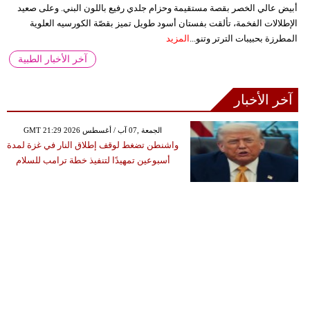
أبيض عالي الخصر بقصة مستقيمة وحزام جلدي رفيع باللون البني. وعلى صعيد
الإطلالات الفخمة، تألقت بفستان أسود طويل تميز بقصّة الكورسيه العلوية
المطرزة بحبيبات الترتر وتنو...
المزيد
آخر الأخبار الطبية
آخر الأخبار
GMT 21:29 2026 الجمعة ,07 آب / أغسطس
واشنطن تضغط لوقف إطلاق النار في غزة لمدة
أسبوعين تمهيدًا لتنفيذ خطة ترامب للسلام