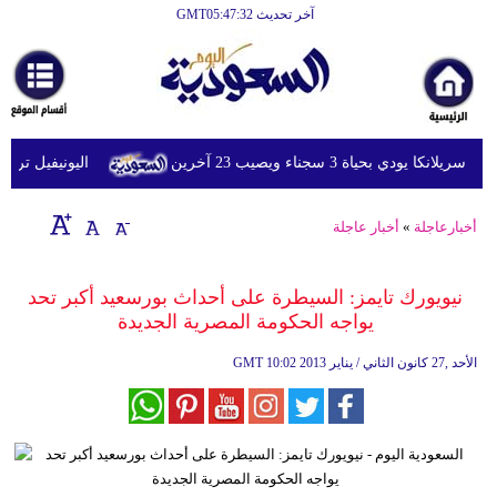
آخر تحديث GMT05:47:32
الرئيسية
أخبارعاجلة
رياضة
ي بحياة 3 سجناء ويصيب 23 آخرين
اليونيفيل ترصد إطلاق 113 مقذوفا إسرائيليا على لبنان 
ثقافة
إقتصاد
أخبارعاجلة
»
أخبار عاجلة
فن
نيويورك تايمز: السيطرة على أحداث بورسعيد أكبر تحد
وموسيقى
يواجه الحكومة المصرية الجديدة
أزياء
10:02 2013 الأحد ,27 كانون الثاني / يناير
GMT
صحة
وتغذية
سياحة