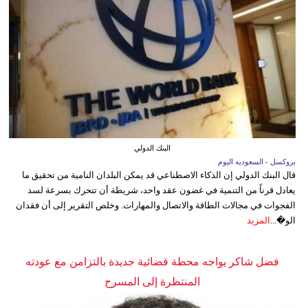
البنك الدولي
بروكسل - السعوديه اليوم
قال البنك الدولي إن الذكاء الاصطناعي قد يمكن البلدان النامية من تحقيق ما
يعادل قرناً من التنمية في غضون عقد واحد، شريطة أن تتحرك بسرعة لسد
الفجوات في مجالات الطاقة والاتصال والمهارات. وخلص التقرير إلى أن فقدان
الو�...
المزيد
فضل شاكر يواجه محطة قضائية جديدة بالتزامن مع عودته
المنتظرة إلى المسرح