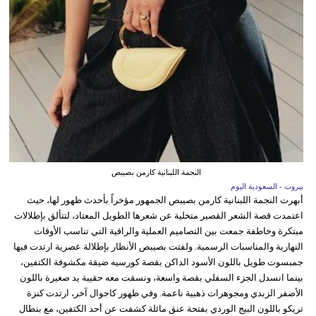
النجمة اللبنانية كارمن بصيبص
بيروت - السعودية اليوم
أبهرت النجمة اللبنانية كارمن بصيبص الجمهور مؤخراً بأحدث ظهور لها، حيث
اعتمدت قصة الشعر القصير متخلية عن شعرها الطويل المعتاد، لتتألق بإطلالات
مبتكرة وخاطفة جمعت بين التصاميم العملية والراقية التي تناسب الأوقات
النهارية والمناسبات الرسمية. ولفتت بصيبص الأنظار بإطلالة عصرية ارتدت فيها
جمبسوت طويل باللون الأسود الداكن بقصة كورسيه ضيقة مكشوفة الكتفين،
بينما انسدل الجزء السفلي بقصة واسعة، ونسقت معه حقيبة يد صغيرة باللون
الأصفر الزبدي ومجوهرات ذهبية ناعمة. وفي ظهور كاجوال آخر، ارتدت كنزة
تريكو باللون البيج الوردي بفتحة عنق مائلة كشفت عن أحد الكتفين، مع بنطال