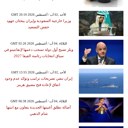
GMT 20:19 2026 الأحد ,02 آب / أغسطس
وزيرا خارجية السعودية وإيران يبحثان جهود
خفض التصعيد
GMT 02:26 2026 الثلاثاء ,04 آب / أغسطس
ويلز تصبح أول دولة تسحب دعمها لإنفانتينو في
سباق انتخابات رئاسة الفيفا 2027
GMT 13:55 2026 الأحد ,02 آب / أغسطس
إيران تنفي تصريحات ترامب وتؤكد عدم وجود
اتفاق لإعادة فتح مضيق هرمز
GMT 06:38 2026 الثلاثاء ,04 آب / أغسطس
أصالة تطلق أغنيتها الجديدة بتعاون مع ابنتها
شام الذهبي