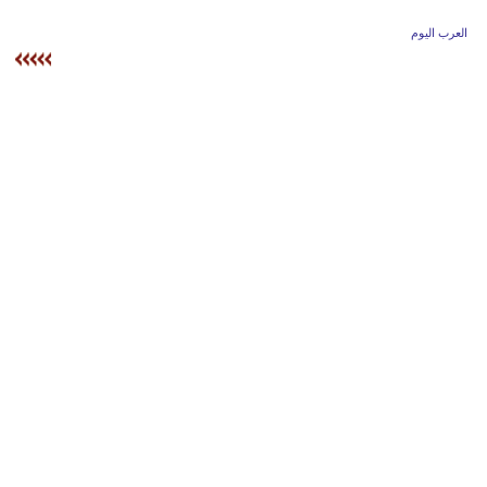
وسفر
العرب اليوم
ديكور
أخبار
إعلام
تعليم
مرأة
علوم
وتكنولوجيا
بيئة
مدوَّنات
أبراج