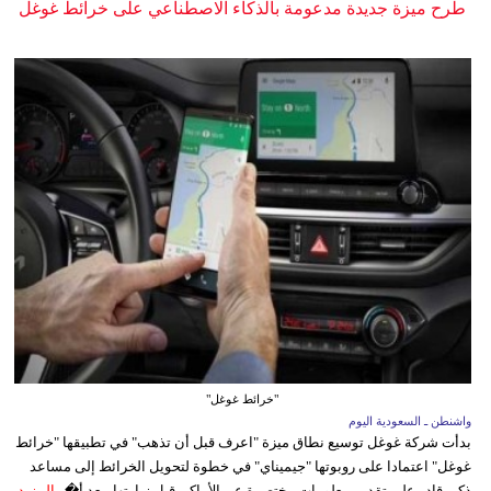
طرح ميزة جديدة مدعومة بالذكاء الاصطناعي على خرائط غوغل
"خرائط غوغل"
واشنطن ـ السعودية اليوم
بدأت شركة غوغل توسيع نطاق ميزة "اعرف قبل أن تذهب" في تطبيقها "خرائط
غوغل" اعتمادا على روبوتها "جيميناي" في خطوة لتحويل الخرائط إلى مساعد
ذكي قادر على تقديم معلومات مختصرة عن الأماكن قبل زيارتها، بعد أ�...
المزيد