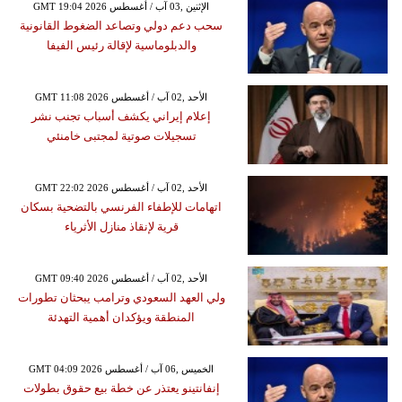
GMT 19:04 2026 الإثنين ,03 آب / أغسطس
سحب دعم دولي وتصاعد الضغوط القانونية
والدبلوماسية لإقالة رئيس الفيفا
GMT 11:08 2026 الأحد ,02 آب / أغسطس
إعلام إيراني يكشف أسباب تجنب نشر
تسجيلات صوتية لمجتبى خامنئي
GMT 22:02 2026 الأحد ,02 آب / أغسطس
اتهامات للإطفاء الفرنسي بالتضحية بسكان
قرية لإنقاذ منازل الأثرياء
GMT 09:40 2026 الأحد ,02 آب / أغسطس
ولي العهد السعودي وترامب يبحثان تطورات
المنطقة ويؤكدان أهمية التهدئة
GMT 04:09 2026 الخميس ,06 آب / أغسطس
إنفانتينو يعتذر عن خطة بيع حقوق بطولات