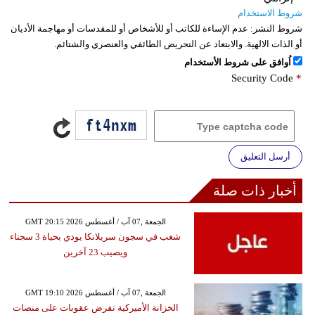
شروط الاستخدام
شروط النشر:
عدم الإساءة للكاتب أو للأشخاص أو للمقدسات أو مهاجمة الأديان
أو الذات الالهية. والابتعاد عن التحريض الطائفي والعنصري والشتائم.
اُوافق على شروط الأستخدام
Security Code
*
أرسل التعليق
أخبار ذات صلة
GMT 20:15 2026 الجمعة ,07 آب / أغسطس
شغب في سجون سريلانكا يودي بحياة 3 سجناء
ويصيب 23 آخرين
GMT 19:10 2026 الجمعة ,07 آب / أغسطس
الخزانة الأميركية تفرض عقوبات على منصات