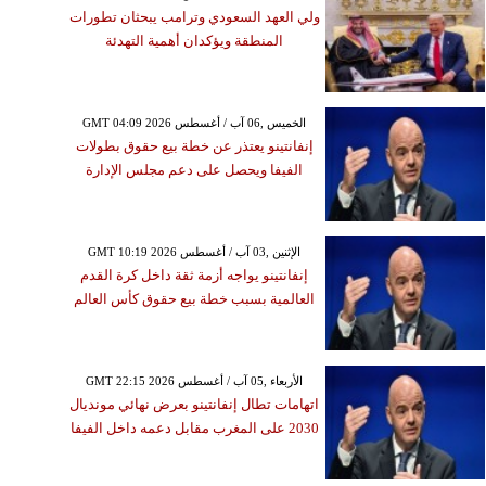
ولي العهد السعودي وترامب يبحثان تطورات
المنطقة ويؤكدان أهمية التهدئة
GMT 04:09 2026 الخميس ,06 آب / أغسطس
إنفانتينو يعتذر عن خطة بيع حقوق بطولات
الفيفا ويحصل على دعم مجلس الإدارة
GMT 10:19 2026 الإثنين ,03 آب / أغسطس
إنفانتينو يواجه أزمة ثقة داخل كرة القدم
العالمية بسبب خطة بيع حقوق كأس العالم
GMT 22:15 2026 الأربعاء ,05 آب / أغسطس
اتهامات تطال إنفانتينو بعرض نهائي مونديال
2030 على المغرب مقابل دعمه داخل الفيفا