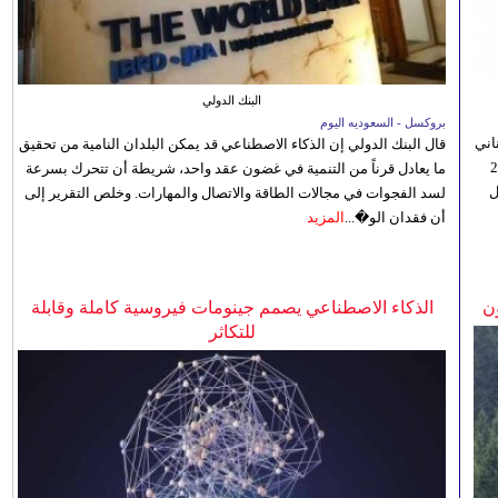
البنك الدولي
بروكسل - السعوديه اليوم
اني
قال البنك الدولي إن الذكاء الاصطناعي قد يمكن البلدان النامية من تحقيق
ي 5 أغسطس/آب الجاري، إلى 23
ما يعادل قرناً من التنمية في غضون عقد واحد، شريطة أن تتحرك بسرعة
ل
لسد الفجوات في مجالات الطاقة والاتصال والمهارات. وخلص التقرير إلى
أن فقدان الو�...
المزيد
ن
الذكاء الاصطناعي يصمم جينومات فيروسية كاملة وقابلة
للتكاثر