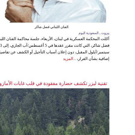
الفنان اللبناني فضل شاكر
بيروت ـ السعودية اليوم
أجّلت المحكمة العسكرية في لبنان، الأربعاء، جلسة محاكمة الفنان اللبن
فضل شاكر، التي كانت مقرر عقدها ف
سبتمبر/أيلول المقبل، دون إعلان أسباب التأجيل أو الكشف عن تفاصي
إضافية بشأن القرار، ...
المزيد
تقنية ليزر تكشف حضارة مفقودة في قلب غابات الأمازو