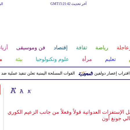
آخر تحديث GMT15:21:42
ال
عاجلة
رياضة
ثقافة
إقتصاد
فن وموسيقى
أزياء
تعليم
مرأة
علوم وتكنولوجيا
بيئة
م
إعصار دولفين
القوات المسلحة اليمنية تعلن تنفيذ عملية ضد الحوثيين 
لإستفزات العدوانية قولاً وفعلاً من جانب الزعيم الكوري
لي جونغ أون