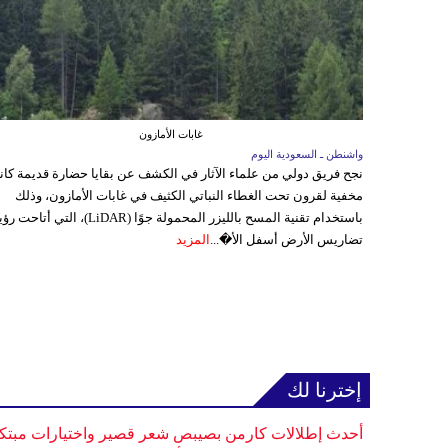
غابات الأمازون
واشنطن ـ السعودية اليوم
نجح فريق دولي من علماء الآثار في الكشف عن بقايا حضارة قديمة كا
مخفية لقرون تحت الغطاء النباتي الكثيف في غابات الأمازون، وذلك
باستخدام تقنية المسح بالليزر المحمولة جوًا (LiDAR)، التي أتاحت
تضاريس الأرض أسفل الأ�...
المزيد
إخترنا لك
أحدث إطلالات كارمن بصيبص شعر قصير واختيارات مبتك