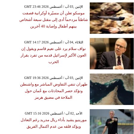
GMT 23:46 2026 الإثنين ,03 آب / أغسطس
موسكو تعلن أن مسيّرة أوكرانية قصفت
شاطئاً مزدحماً أدى إلى مقتل سبعة أشخاص
بينهم أطفال وإصابة 40 آخرين
GMT 14:17 2026 الثلاثاء ,04 آب / أغسطس
نواف سلام يرد على نعيم قاسم ويقول إن
العون الأكبر لإسرائيل قدمه من تفرد بقرار
الحرب
GMT 19:36 2026 الإثنين ,03 آب / أغسطس
طهران تنفي التفاوض المباشر مع واشنطن
وتؤكد حصر المحادثات مع عُمان حول
الملاحة في مضيق هرمز
GMT 15:16 2026 الأحد ,02 آب / أغسطس
مورينيو يشيد بأداء ريال مدريد رغم التعادل
ويؤكد قلقه من عدم اكتمال الفريق