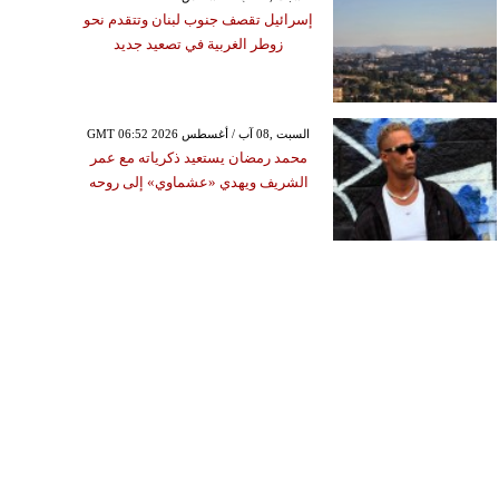
إسرائيل تقصف جنوب لبنان وتتقدم نحو
زوطر الغربية في تصعيد جديد
GMT 06:52 2026 السبت ,08 آب / أغسطس
محمد رمضان يستعيد ذكرياته مع عمر
الشريف ويهدي «عشماوي» إلى روحه