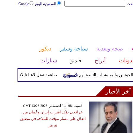
بحث
السعودية اليوم
Google
صحة وتغذية
سياحة وسفر
ديكور
دونات
أبراج
فيديو
سيارات
والميليشيات التابعة لهم
صاعقة تقتل لاعبا تايلانديا وتصيب 12 آخرين خلال مباراة
آخر الأخبار
GMT 13:23 2026 السبت ,08 آب / أغسطس
عراقجي يؤكد اقتراب إيران وعُمان من
اتفاق على مسار مؤقت للملاحة في مضيق
هرمز