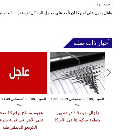
العرب اليوم
هاغل يقول على أميركا أن تأخذ على محمل الجد كل الإستفزات العدوانية 
أخبار ذات صلة
الجمعة ,07 آب / أغسطس GMT 20:15
السبت ,08 آب / أغسطس GMT 07:19
السبت ,08 آب / أغسط
2026
2026
20
ن سريلانكا
زلزال بقوة 5.5 درجة يهز
هجوم مسلح يوقع 
يودي بحياة 3 سجناء ويصيب 23
منطقة سكوينتنا في ألاسكا
على الأقل في قرية شرق
ين
الكونغو الديمقراطية