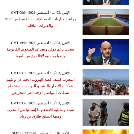
GMT 08:04 2026 الإثنين ,03 آب / أغسطس
مواعيد مباريات اليوم الإثنين 3 أغسطس 2026
والقنوات الناقلة
GMT 19:04 2026 الإثنين ,03 آب / أغسطس
سحب دعم دولي وتصاعد الضغوط القانونية
والدبلوماسية لإقالة رئيس الفيفا
GMT 03:35 2026 الإثنين ,03 آب / أغسطس
المغرب كشف قصة الهروب الجماعي و يتَهم
شبكات الإتجار بالبشر و التهريب بإستخدام
شبكات التواصل الإجتماعي للتحريض
GMT 03:45 2026 الإثنين ,03 آب / أغسطس
سبتة و مليلية اقتطعتهما إسبانيا من المغرب
ومنها انطلق طارق بن زياد
GMT 14:33 2026 الأحد ,02 آب / أغسطس