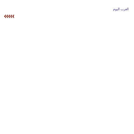
وسفر
العرب اليوم
ديكور
أخبار
إعلام
تعليم
مرأة
علوم
وتكنولوجيا
بيئة
مدوَّنات
أبراج