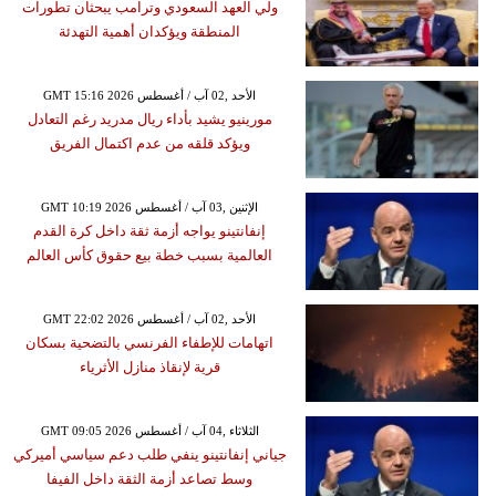
ولي العهد السعودي وترامب يبحثان تطورات
المنطقة ويؤكدان أهمية التهدئة
GMT 15:16 2026 الأحد ,02 آب / أغسطس
مورينيو يشيد بأداء ريال مدريد رغم التعادل
ويؤكد قلقه من عدم اكتمال الفريق
GMT 10:19 2026 الإثنين ,03 آب / أغسطس
إنفانتينو يواجه أزمة ثقة داخل كرة القدم
العالمية بسبب خطة بيع حقوق كأس العالم
GMT 22:02 2026 الأحد ,02 آب / أغسطس
اتهامات للإطفاء الفرنسي بالتضحية بسكان
قرية لإنقاذ منازل الأثرياء
GMT 09:05 2026 الثلاثاء ,04 آب / أغسطس
جياني إنفانتينو ينفي طلب دعم سياسي أميركي
وسط تصاعد أزمة الثقة داخل الفيفا