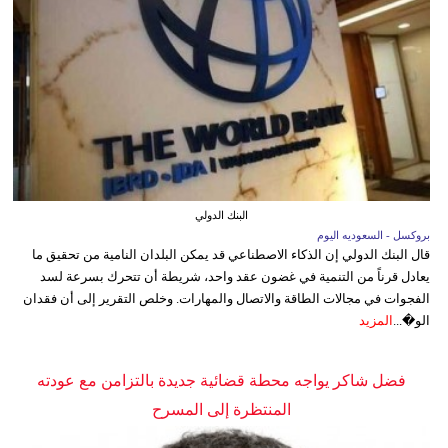
البنك الدولي
بروكسل - السعوديه اليوم
قال البنك الدولي إن الذكاء الاصطناعي قد يمكن البلدان النامية من تحقيق ما
يعادل قرناً من التنمية في غضون عقد واحد، شريطة أن تتحرك بسرعة لسد
الفجوات في مجالات الطاقة والاتصال والمهارات. وخلص التقرير إلى أن فقدان
الو�...
المزيد
فضل شاكر يواجه محطة قضائية جديدة بالتزامن مع عودته
المنتظرة إلى المسرح