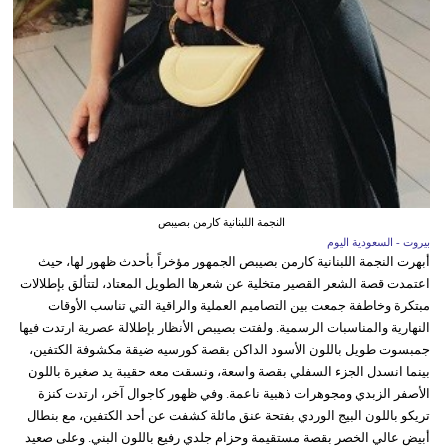
النجمة اللبنانية كارمن بصيبص
بيروت - السعودية اليوم
أبهرت النجمة اللبنانية كارمن بصيبص الجمهور مؤخراً بأحدث ظهور لها، حيث
اعتمدت قصة الشعر القصير متخلية عن شعرها الطويل المعتاد، لتتألق بإطلالات
مبتكرة وخاطفة جمعت بين التصاميم العملية والراقية التي تناسب الأوقات
النهارية والمناسبات الرسمية. ولفتت بصيبص الأنظار بإطلالة عصرية ارتدت فيها
جمبسوت طويل باللون الأسود الداكن بقصة كورسيه ضيقة مكشوفة الكتفين،
بينما انسدل الجزء السفلي بقصة واسعة، ونسقت معه حقيبة يد صغيرة باللون
الأصفر الزبدي ومجوهرات ذهبية ناعمة. وفي ظهور كاجوال آخر، ارتدت كنزة
تريكو باللون البيج الوردي بفتحة عنق مائلة كشفت عن أحد الكتفين، مع بنطال
أبيض عالي الخصر بقصة مستقيمة وحزام جلدي رفيع باللون البني. وعلى صعيد