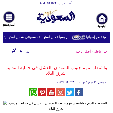
آخر تحديث GMT18:16:34
الرئيسية
أخبارعاجلة
رياضة
روسيا تعلن استهداف سفينتي شحن أوكرانيتين في ا
ثقافة
إقتصاد
أخبارعاجلة
»
أخبار عاجلة
فن
واشنطن تتهم جنوب السودان بالفشل في حماية المدنيين
وموسيقى
شرق البلاد
أزياء
08:07 2013 الخميس ,11 تموز / يوليو
GMT
صحة
وتغذية
سياحة