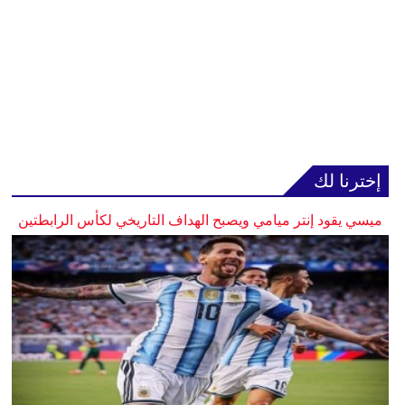
إخترنا لك
ميسي يقود إنتر ميامي ويصبح الهداف التاريخي لكأس الرابطتين