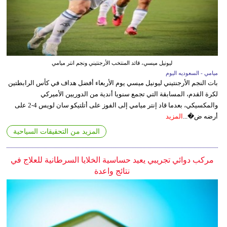
ليونيل ميسي، قائد المنتخب الأرجنتيني ونجم انتر ميامي
ميامي - السعوديه اليوم
بات النجم الأرجنتيني ليونيل ميسي يوم الأربعاء أفضل هداف في كأس الرابطتين
لكرة القدم، المسابقة التي تجمع سنويا أندية من الدوريين الأميركي
والمكسيكي، بعدما قاد إنتر ميامي إلى الفوز على أتلتيكو سان لويس 4-2 على
أرضه ض�...
المزيد
المزيد من التحقيقات السياحية
مركب دوائي تجريبي يعيد حساسية الخلايا السرطانية للعلاج في
نتائج واعدة