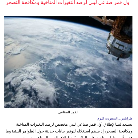
أول قمر صناعي ليبي لرصد التغيرات المناخية ومكافحة التصحر
القمر الصناعي
طرابلس ـ السعودية اليوم
تستعد ليبيا لإطلاق أول قمر صناعي ليبي مخصص لرصد التغيرات المناخية
ومكافحة التصحر، إذ سيتم استغلاله لتوفير بيانات حديثة حول الظواهر البيئية وما
قد يمثّل مخاطر مناخية على البلاد. ويُعد إطلاق القمر الصناعي خطوة