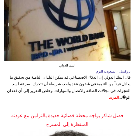
البنك الدولي
بروكسل - السعوديه اليوم
قال البنك الدولي إن الذكاء الاصطناعي قد يمكن البلدان النامية من تحقيق ما
يعادل قرناً من التنمية في غضون عقد واحد، شريطة أن تتحرك بسرعة لسد
الفجوات في مجالات الطاقة والاتصال والمهارات. وخلص التقرير إلى أن فقدان
الو�...
المزيد
فضل شاكر يواجه محطة قضائية جديدة بالتزامن مع عودته
المنتظرة إلى المسرح