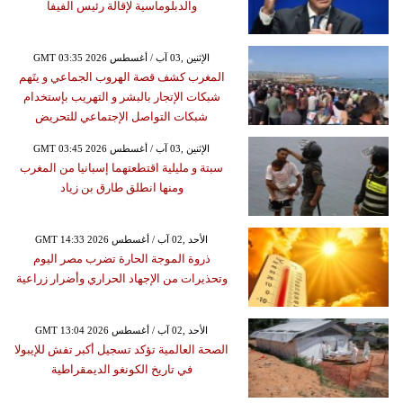
والدبلوماسية لإقالة رئيس الفيفا
GMT 03:35 2026 الإثنين ,03 آب / أغسطس
المغرب كشف قصة الهروب الجماعي و يتَهم
شبكات الإتجار بالبشر و التهريب بإستخدام
شبكات التواصل الإجتماعي للتحريض
GMT 03:45 2026 الإثنين ,03 آب / أغسطس
سبتة و مليلية اقتطعتهما إسبانيا من المغرب
ومنها انطلق طارق بن زياد
GMT 14:33 2026 الأحد ,02 آب / أغسطس
ذروة الموجة الحارة تضرب مصر اليوم
وتحذيرات من الإجهاد الحراري وأضرار زراعية
GMT 13:04 2026 الأحد ,02 آب / أغسطس
الصحة العالمية تؤكد تسجيل أكبر تفش للإيبولا
في تاريخ الكونغو الديمقراطية