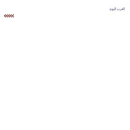
وسفر
العرب اليوم
ديكور
أخبار
إعلام
تعليم
مرأة
علوم
وتكنولوجيا
بيئة
مدوَّنات
أبراج