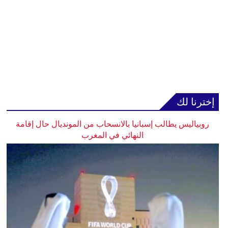
إخترنا لك
روبياليس يطالب إسبانيا بالانسحاب من المونديال حال إقامة
النهائي في المغرب