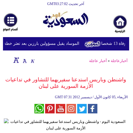
آخر تحديث GMT03:27:02
الرئيسية
أخبارعاجلة
رياضة
1 شخصا
الموساد يقيل مسؤولين بارزين بعد تعثر خطة مزعوم
ثقافة
إقتصاد
أخبارعاجلة
»
أخبار عاجلة
فن
واشنطن وباريس استدعتا سفيريهما للتشاور في تداعيات
وموسيقى
الأزمة السورية على لبنان
أزياء
07:31 2012 الأربعاء ,05 كانون الأول / ديسمبر
GMT
صحة
وتغذية
سياحة