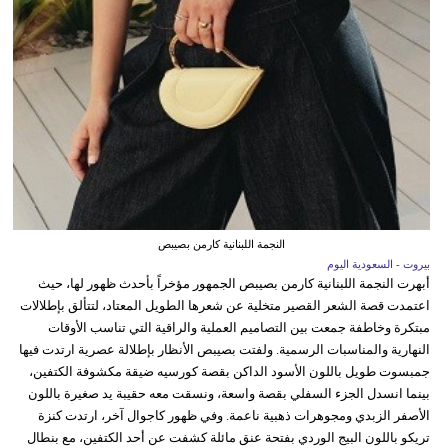
النجمة اللبنانية كارمن بصيبص
بيروت - السعودية اليوم
أبهرت النجمة اللبنانية كارمن بصيبص الجمهور مؤخراً بأحدث ظهور لها، حيث
اعتمدت قصة الشعر القصير متخلية عن شعرها الطويل المعتاد، لتتألق بإطلالات
مبتكرة وخاطفة جمعت بين التصاميم العملية والراقية التي تناسب الأوقات
النهارية والمناسبات الرسمية. ولفتت بصيبص الأنظار بإطلالة عصرية ارتدت فيها
جمبسوت طويل باللون الأسود الداكن بقصة كورسيه ضيقة مكشوفة الكتفين،
بينما انسدل الجزء السفلي بقصة واسعة، ونسقت معه حقيبة يد صغيرة باللون
الأصفر الزبدي ومجوهرات ذهبية ناعمة. وفي ظهور كاجوال آخر، ارتدت كنزة
تريكو باللون البيج الوردي بفتحة عنق مائلة كشفت عن أحد الكتفين، مع بنطال