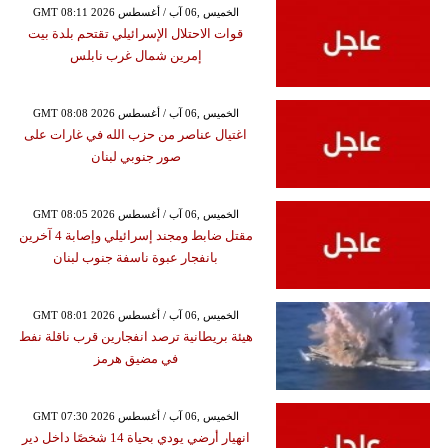
GMT 08:11 2026 الخميس ,06 آب / أغسطس
قوات الاحتلال الإسرائيلي تقتحم بلدة بيت
إمرين شمال غرب نابلس
GMT 08:08 2026 الخميس ,06 آب / أغسطس
اغتيال عناصر من حزب الله في غارات على
صور جنوبي لبنان
GMT 08:05 2026 الخميس ,06 آب / أغسطس
مقتل ضابط ومجند إسرائيلي وإصابة 4 آخرين
بانفجار عبوة ناسفة جنوب لبنان
GMT 08:01 2026 الخميس ,06 آب / أغسطس
هيئة بريطانية ترصد انفجارين قرب ناقلة نفط
في مضيق هرمز
GMT 07:30 2026 الخميس ,06 آب / أغسطس
انهيار أرضي يودي بحياة 14 شخصًا داخل دير