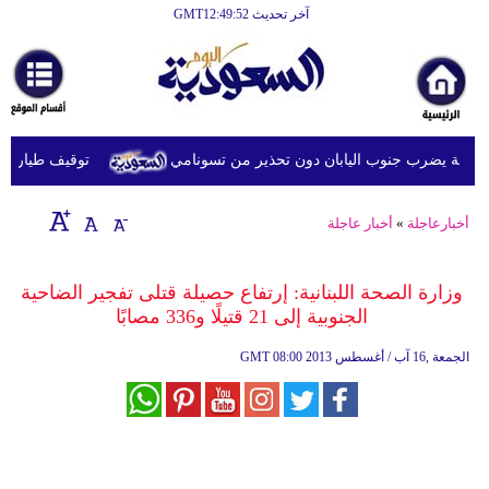
آخر تحديث GMT12:49:52
الرئيسية
أخبارعاجلة
رياضة
توقيف طيار ماليز
ثقافة
إقتصاد
أخبارعاجلة
»
أخبار عاجلة
فن
وزارة الصحة اللبنانية: إرتفاع حصيلة قتلى تفجير الضاحية
وموسيقى
الجنوبية إلى 21 قتيلًا و336 مصابًا
أزياء
08:00 2013 الجمعة ,16 آب / أغسطس
GMT
صحة
وتغذية
سياحة