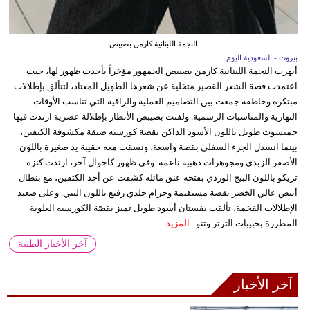
النجمة اللبنانية كارمن بصيبص
بيروت - السعودية اليوم
أبهرت النجمة اللبنانية كارمن بصيبص الجمهور مؤخراً بأحدث ظهور لها، حيث
اعتمدت قصة الشعر القصير متخلية عن شعرها الطويل المعتاد، لتتألق بإطلالات
مبتكرة وخاطفة جمعت بين التصاميم العملية والراقية التي تناسب الأوقات
النهارية والمناسبات الرسمية. ولفتت بصيبص الأنظار بإطلالة عصرية ارتدت فيها
جمبسوت طويل باللون الأسود الداكن بقصة كورسيه ضيقة مكشوفة الكتفين،
بينما انسدل الجزء السفلي بقصة واسعة، ونسقت معه حقيبة يد صغيرة باللون
الأصفر الزبدي ومجوهرات ذهبية ناعمة. وفي ظهور كاجوال آخر، ارتدت كنزة
تريكو باللون البيج الوردي بفتحة عنق مائلة كشفت عن أحد الكتفين، مع بنطال
أبيض عالي الخصر بقصة مستقيمة وحزام جلدي رفيع باللون البني. وعلى صعيد
الإطلالات الفخمة، تألقت بفستان أسود طويل تميز بقصّة الكورسيه العلوية
المطرزة بحبيبات الترتر وتنو...
المزيد
آخر الأخبار الطبية
آخر الأخبار