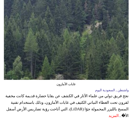
غابات الأمازون
واشنطن ـ السعودية اليوم
نجح فريق دولي من علماء الآثار في الكشف عن بقايا حضارة قديمة كانت مخفية
لقرون تحت الغطاء النباتي الكثيف في غابات الأمازون، وذلك باستخدام تقنية
المسح بالليزر المحمولة جوًا (LiDAR)، التي أتاحت رؤية تضاريس الأرض أسفل
الأ�...
المزيد