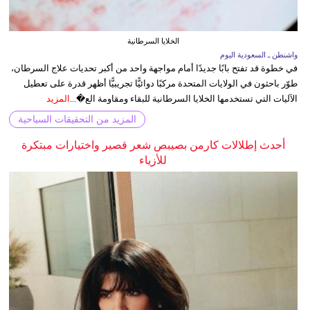
الخلايا السرطانية
واشنطن ـ السعودية اليوم
في خطوة قد تفتح بابًا جديدًا أمام مواجهة واحد من أكبر تحديات علاج السرطان،
طوّر باحثون في الولايات المتحدة مركبًا دوائيًّا تجريبيًّا أظهر قدرة على تعطيل
الآليات التي تستخدمها الخلايا السرطانية للبقاء ومقاومة الع�...
المزيد
المزيد من التحقيقات السياحية
أحدث إطلالات كارمن بصيبص شعر قصير واختيارات مبتكرة
للأزياء