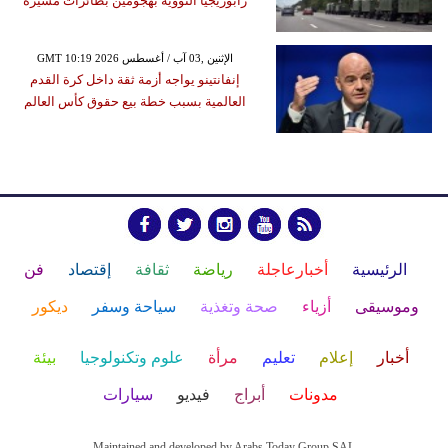
زابوريجيا النووية بهجومين بطائرات مسيّرة
GMT 10:19 2026 الإثنين ,03 آب / أغسطس
إنفانتينو يواجه أزمة ثقة داخل كرة القدم
العالمية بسبب خطة بيع حقوق كأس العالم
الرئيسية
أخبارعاجلة
رياضة
ثقافة
إقتصاد
فن
وموسيقى
أزياء
صحة وتغذية
سياحة وسفر
ديكور
أخبار
إعلام
تعليم
مرأة
علوم وتكنولوجيا
بيئة
مدونات
أبراج
فيديو
سيارات
Maintained and developed by Arabs Today Group SAL