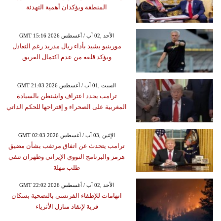
المنطقة ويؤكدان أهمية التهدئة
GMT 15:16 2026 الأحد ,02 آب / أغسطس
مورينيو يشيد بأداء ريال مدريد رغم التعادل
ويؤكد قلقه من عدم اكتمال الفريق
GMT 21:03 2026 السبت ,01 آب / أغسطس
ترامب يجدد اعتراف واشنطن بالسيادة
المغربية على الصحراء و إقتراحها للحكم الذاتي
GMT 02:03 2026 الإثنين ,03 آب / أغسطس
ترامب يتحدث عن اتفاق مرتقب بشأن مضيق
هرمز والبرنامج النووي الإيراني وطهران تنفي
طلب مهلة
GMT 22:02 2026 الأحد ,02 آب / أغسطس
اتهامات للإطفاء الفرنسي بالتضحية بسكان
قرية لإنقاذ منازل الأثرياء