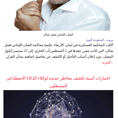
الفنان اللبناني فضل شاكر
بيروت ـ السعودية اليوم
أجّلت المحكمة العسكرية في لبنان، الأربعاء، جلسة محاكمة الفنان اللبناني فضل
شاكر، التي كانت مقرر عقدها في 5 أغسطس/آب الجاري، إلى 23 سبتمبر/أيلول
المقبل، دون إعلان أسباب التأجيل أو الكشف عن تفاصيل إضافية بشأن القرار،
...
المزيد
اختبارات أمنية تكشف مخاطر جديدة لوكلاء الذكاء الاصطناعي
المستقلين