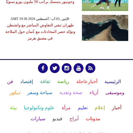
وجونيور يتمسك براتب 30 مليون يورو سنويًا
GMT 19:36 2026 الإثنين ,03 آب / أغسطس
طهران تنفي التفاوض المباشر مع واشنطن
وتؤكد حصر المحادثات مع عُمان حول الملاحة
في مضيق هرمز
الرئيسية
أخبارعاجلة
رياضة
ثقافة
إقتصاد
فن
وموسيقى
أزياء
صحة وتغذية
سياحة وسفر
ديكور
أخبار
إعلام
تعليم
مرأة
علوم وتكنولوجيا
بيئة
مدونات
أبراج
فيديو
سيارات