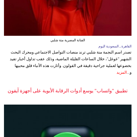
الفنانة المصرية منة شلبي
القاهرة ـ السعودية اليوم
تصدر اسم النجمة منة شلبي ترند منصات التواصل الاجتماعي ومحرك البحث
الشهير "غوغل"، خلال الساعات القليلة الماضية، وذلك عقب تداول أخبار تفيد
بخضوعها لعملية جراحية دقيقة في القولون. وأثارت هذه الأنباء قلق محبيها
و...
المزيد
تطبيق "واتساب" يوسع أدوات الرقابة الأبوية على أجهزة آيفون