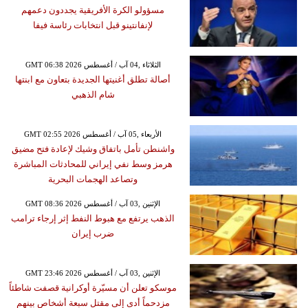
مسؤولو الكرة الأفريقية يجددون دعمهم
لإنفانتينو قبل انتخابات رئاسة فيفا
GMT 06:38 2026 الثلاثاء ,04 آب / أغسطس
أصالة تطلق أغنيتها الجديدة بتعاون مع ابنتها
شام الذهبي
GMT 02:55 2026 الأربعاء ,05 آب / أغسطس
واشنطن تأمل باتفاق وشيك لإعادة فتح مضيق
هرمز وسط نفي إيراني للمحادثات المباشرة
وتصاعد الهجمات البحرية
GMT 08:36 2026 الإثنين ,03 آب / أغسطس
الذهب يرتفع مع هبوط النفط إثر إرجاء ترامب
ضرب إيران
GMT 23:46 2026 الإثنين ,03 آب / أغسطس
موسكو تعلن أن مسيّرة أوكرانية قصفت شاطئاً
مزدحماً أدى إلى مقتل سبعة أشخاص بينهم