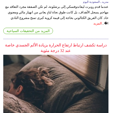
مدريد ـ السعودية اليوم
عندما قدم روبرت ليفاندوفسكي إلى برشلونة، لم تكن الصفقة مجرد التعاقد مع
مهاجم يسجل الأهداف، بل كانت طوق نجاة لنادٍ يعاني من انهيار مالي ومعنوي
حاد. كان الفريق الكتالوني بحاجة إلى قيمة كروية كبرى تمنح مشروع النادي
ا�...
المزيد
المزيد من التحقيقات السياحية
دراسة تكشف ارتباط ارتفاع الحرارة بزيادة الألم الجسدي خاصة
عند 32 درجة مئوية