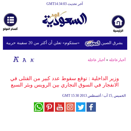
آخر تحديث GMT14:34:03
الرئيسية
أخبارعاجلة
رياضة
«سنتكوم» تعلن أن أكثر من 20 سفينة حربية أميركية تدعم حصار إيران في الشرق الأوسط
ثقافة
إقتصاد
أخبارعاجلة
»
أخبار عاجلة
فن
وزير الداخلية : توقع سقوط عدد كبير من القتلى في
وموسيقى
الانفجار في السوق التجاري بين الرويس وبئر السبع
أزياء
15:30 2013 الخميس ,15 آب / أغسطس
GMT
صحة
وتغذية
سياحة