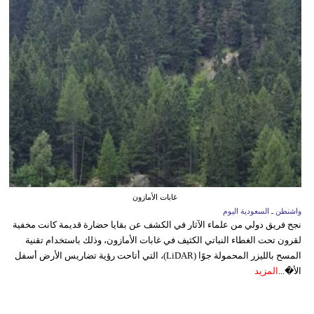
غابات الأمازون
واشنطن ـ السعودية اليوم
نجح فريق دولي من علماء الآثار في الكشف عن بقايا حضارة قديمة كانت مخفية
لقرون تحت الغطاء النباتي الكثيف في غابات الأمازون، وذلك باستخدام تقنية
المسح بالليزر المحمولة جوًا (LiDAR)، التي أتاحت رؤية تضاريس الأرض أسفل
الأ�...
المزيد