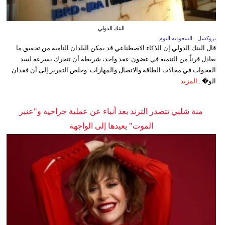
البنك الدولي
بروكسل - السعوديه اليوم
قال البنك الدولي إن الذكاء الاصطناعي قد يمكن البلدان النامية من تحقيق ما
يعادل قرناً من التنمية في غضون عقد واحد، شريطة أن تتحرك بسرعة لسد
الفجوات في مجالات الطاقة والاتصال والمهارات. وخلص التقرير إلى أن فقدان
الو�...
المزيد
منة شلبي تتصدر الترند بعد أنباء عن عملية جراحية و"عنبر
الموت" يعيدها إلى الواجهة