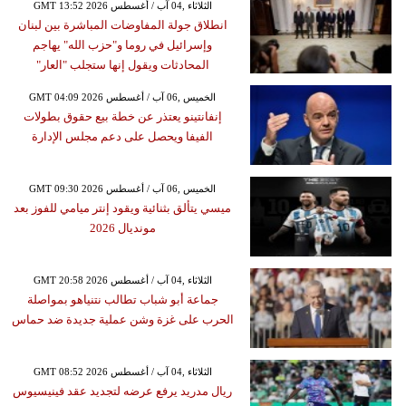
GMT 13:52 2026 الثلاثاء ,04 آب / أغسطس
انطلاق جولة المفاوضات المباشرة بين لبنان
وإسرائيل في روما و"حزب الله" يهاجم
المحادثات ويقول إنها ستجلب "العار"
GMT 04:09 2026 الخميس ,06 آب / أغسطس
إنفانتينو يعتذر عن خطة بيع حقوق بطولات
الفيفا ويحصل على دعم مجلس الإدارة
GMT 09:30 2026 الخميس ,06 آب / أغسطس
ميسي يتألق بثنائية ويقود إنتر ميامي للفوز بعد
مونديال 2026
GMT 20:58 2026 الثلاثاء ,04 آب / أغسطس
جماعة أبو شباب تطالب نتنياهو بمواصلة
الحرب على غزة وشن عملية جديدة ضد حماس
GMT 08:52 2026 الثلاثاء ,04 آب / أغسطس
ريال مدريد يرفع عرضه لتجديد عقد فينيسيوس