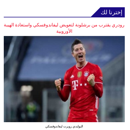
إخترنا لك
رودري يقترب من برشلونة لتعويض ليفاندوفسكي واستعادة الهيبة
الأوروبية
البولندي روبرت ليفاندوفسكي