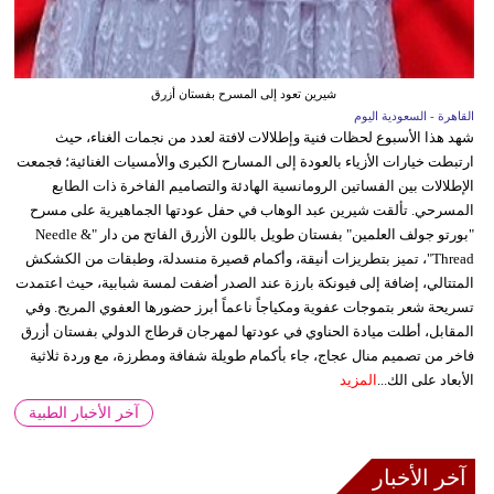
شيرين تعود إلى المسرح بفستان أزرق
القاهرة - السعودية اليوم
شهد هذا الأسبوع لحظات فنية وإطلالات لافتة لعدد من نجمات الغناء، حيث
ارتبطت خيارات الأزياء بالعودة إلى المسارح الكبرى والأمسيات الغنائية؛ فجمعت
الإطلالات بين الفساتين الرومانسية الهادئة والتصاميم الفاخرة ذات الطابع
المسرحي. تألقت شيرين عبد الوهاب في حفل عودتها الجماهيرية على مسرح
"بورتو جولف العلمين" بفستان طويل باللون الأزرق الفاتح من دار "Needle &
Thread"، تميز بتطريزات أنيقة، وأكمام قصيرة منسدلة، وطبقات من الكشكش
المتتالي، إضافة إلى فيونكة بارزة عند الصدر أضفت لمسة شبابية، حيث اعتمدت
تسريحة شعر بتموجات عفوية ومكياجاً ناعماً أبرز حضورها العفوي المريح. وفي
المقابل، أطلت ميادة الحناوي في عودتها لمهرجان قرطاج الدولي بفستان أزرق
فاخر من تصميم منال عجاج، جاء بأكمام طويلة شفافة ومطرزة، مع وردة ثلاثية
الأبعاد على الك...
المزيد
آخر الأخبار الطبية
آخر الأخبار