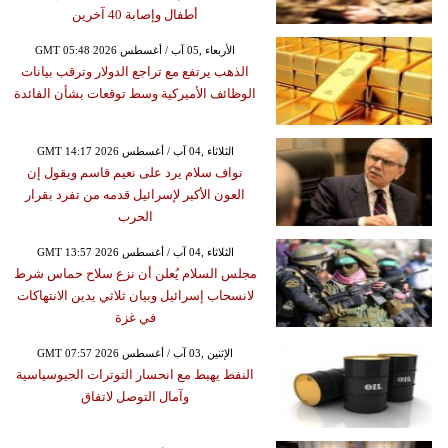
أطفال وإصابة 40 آخرين
GMT 05:48 2026 الأربعاء ,05 آب / أغسطس
الذهب يرتفع مع تراجع الدولار وترقب بيانات
الوظائف الأميركية وسط توقعات بشأن الفائدة
GMT 14:17 2026 الثلاثاء ,04 آب / أغسطس
نواف سلام يرد على نعيم قاسم ويقول إن
العون الأكبر لإسرائيل قدمه من تفرد بقرار
الحرب
GMT 13:57 2026 الثلاثاء ,04 آب / أغسطس
مجلس السلام يُعلن أن نزع سلاح حماس شرط
لانسحاب إسرائيل وبيان ثلاثي يدين الانتهاكات
في غزة
GMT 07:57 2026 الإثنين ,03 آب / أغسطس
النفط يهبط مع انحسار التوترات الجيوسياسية
وآمال التوصل لاتفاق