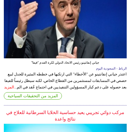
جياني إنفانتينو رئيس الاتحاد الدولي لكرة القدم "فيفا"
الرباط - السعودية اليوم
اعتذر جياني إنفانتينو عن "الأخطاء" التي ارتكبها في خططه المثيرة للجدل لبيع
حصص في المسابقات لمستثمرين من القطاع الخاص، لكنه سيظل رئيساً للفيفا
بعد حصوله على دعم كبار المسؤولين التنفيذيين في اجتماع عُقد في الم...
المزيد
المزيد من التحقيقات السياحية
مركب دوائي تجريبي يعيد حساسية الخلايا السرطانية للعلاج في
نتائج واعدة