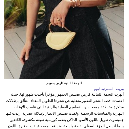
النجمة اللبنانية كارمن بصيبص
بيروت - السعودية اليوم
أبهرت النجمة اللبنانية كارمن بصيبص الجمهور مؤخراً بأحدث ظهور لها، حيث
اعتمدت قصة الشعر القصير متخلية عن شعرها الطويل المعتاد، لتتألق بإطلالات
مبتكرة وخاطفة جمعت بين التصاميم العملية والراقية التي تناسب الأوقات
النهارية والمناسبات الرسمية. ولفتت بصيبص الأنظار بإطلالة عصرية ارتدت فيها
جمبسوت طويل باللون الأسود الداكن بقصة كورسيه ضيقة مكشوفة الكتفين،
بينما انسدل الجزء السفلي بقصة واسعة، ونسقت معه حقيبة يد صغيرة باللون