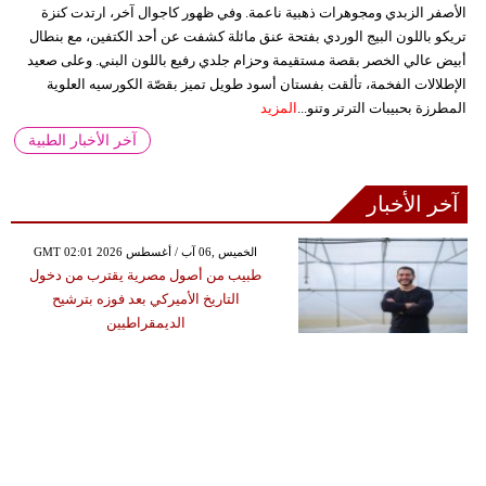
الأصفر الزبدي ومجوهرات ذهبية ناعمة. وفي ظهور كاجوال آخر، ارتدت كنزة
تريكو باللون البيج الوردي بفتحة عنق مائلة كشفت عن أحد الكتفين، مع بنطال
أبيض عالي الخصر بقصة مستقيمة وحزام جلدي رفيع باللون البني. وعلى صعيد
الإطلالات الفخمة، تألقت بفستان أسود طويل تميز بقصّة الكورسيه العلوية
المطرزة بحبيبات الترتر وتنو...
المزيد
آخر الأخبار الطبية
آخر الأخبار
GMT 02:01 2026 الخميس ,06 آب / أغسطس
طبيب من أصول مصرية يقترب من دخول
التاريخ الأميركي بعد فوزه بترشيح
الديمقراطيين