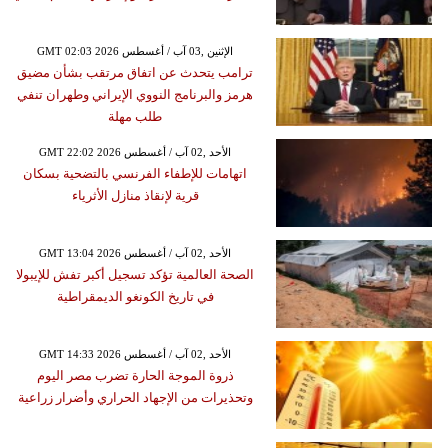
GMT 02:03 2026 الإثنين ,03 آب / أغسطس
ترامب يتحدث عن اتفاق مرتقب بشأن مضيق
هرمز والبرنامج النووي الإيراني وطهران تنفي
طلب مهلة
GMT 22:02 2026 الأحد ,02 آب / أغسطس
اتهامات للإطفاء الفرنسي بالتضحية بسكان
قرية لإنقاذ منازل الأثرياء
GMT 13:04 2026 الأحد ,02 آب / أغسطس
الصحة العالمية تؤكد تسجيل أكبر تفش للإيبولا
في تاريخ الكونغو الديمقراطية
GMT 14:33 2026 الأحد ,02 آب / أغسطس
ذروة الموجة الحارة تضرب مصر اليوم
وتحذيرات من الإجهاد الحراري وأضرار زراعية