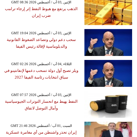
GMT 08:36 2026 الإثنين ,03 آب / أغسطس
الذهب يرتفع مع هبوط النفط إثر إرجاء ترامب
ضرب إيران
GMT 19:04 2026 الإثنين ,03 آب / أغسطس
سحب دعم دولي وتصاعد الضغوط القانونية
والدبلوماسية لإقالة رئيس الفيفا
GMT 02:26 2026 الثلاثاء ,04 آب / أغسطس
ويلز تصبح أول دولة تسحب دعمها لإنفانتينو في
سباق انتخابات رئاسة الفيفا 2027
GMT 07:57 2026 الإثنين ,03 آب / أغسطس
النفط يهبط مع انحسار التوترات الجيوسياسية
وآمال التوصل لاتفاق
GMT 21:46 2026 السبت ,01 آب / أغسطس
إيران تحذر واشنطن من أي مغامرة عسكرية