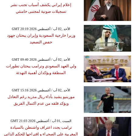
إعلام إيراني يكشف أسباب تجنب نشر
تسجيلات صوتية لمجتبى خامنئي
GMT 20:19 2026 الأحد ,02 آب / أغسطس
وزيرا خارجية السعودية وإيران يبحثان جهود
خفض التصعيد
GMT 09:40 2026 الأحد ,02 آب / أغسطس
ولي العهد السعودي وترامب يبحثان تطورات
المنطقة ويؤكدان أهمية التهدئة
GMT 15:16 2026 الأحد ,02 آب / أغسطس
مورينيو يشيد بأداء ريال مدريد رغم التعادل
ويؤكد قلقه من عدم اكتمال الفريق
GMT 21:03 2026 السبت ,01 آب / أغسطس
ترامب يجدد اعتراف واشنطن بالسيادة
المغربية على الصحراء و إقتراحها للحكم الذاتي