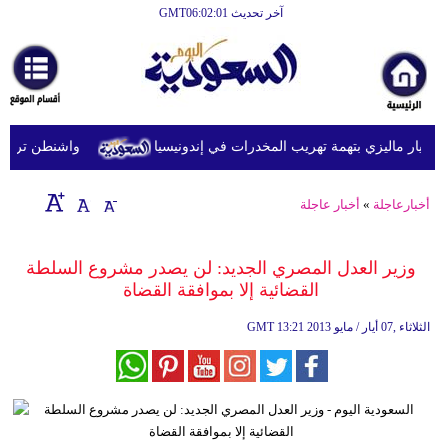
آخر تحديث GMT06:02:01
الرئيسية
أخبارعاجلة
رياضة
يار ماليزي بتهمة تهريب المخدرات في إندونيسيا
واشنطن ترفع عقو
ثقافة
إقتصاد
أخبارعاجلة
»
أخبار عاجلة
فن
وزير العدل المصري الجديد: لن يصدر مشروع السلطة
وموسيقى
القضائية إلا بموافقة القضاة
أزياء
13:21 2013 الثلاثاء ,07 أيار / مايو
GMT
صحة
وتغذية
سياحة