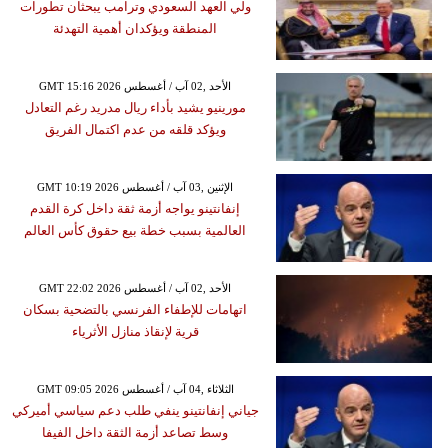
ولي العهد السعودي وترامب يبحثان تطورات
المنطقة ويؤكدان أهمية التهدئة
GMT 15:16 2026 الأحد ,02 آب / أغسطس
مورينيو يشيد بأداء ريال مدريد رغم التعادل
ويؤكد قلقه من عدم اكتمال الفريق
GMT 10:19 2026 الإثنين ,03 آب / أغسطس
إنفانتينو يواجه أزمة ثقة داخل كرة القدم
العالمية بسبب خطة بيع حقوق كأس العالم
GMT 22:02 2026 الأحد ,02 آب / أغسطس
اتهامات للإطفاء الفرنسي بالتضحية بسكان
قرية لإنقاذ منازل الأثرياء
GMT 09:05 2026 الثلاثاء ,04 آب / أغسطس
جياني إنفانتينو ينفي طلب دعم سياسي أميركي
وسط تصاعد أزمة الثقة داخل الفيفا