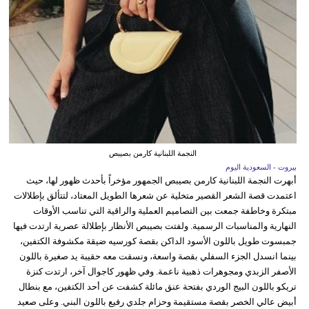
النجمة اللبنانية كارمن بصيبص
بيروت - السعودية اليوم
أبهرت النجمة اللبنانية كارمن بصيبص الجمهور مؤخراً بأحدث ظهور لها، حيث
اعتمدت قصة الشعر القصير متخلية عن شعرها الطويل المعتاد، لتتألق بإطلالات
مبتكرة وخاطفة جمعت بين التصاميم العملية والراقية التي تناسب الأوقات
النهارية والمناسبات الرسمية. ولفتت بصيبص الأنظار بإطلالة عصرية ارتدت فيها
جمبسوت طويل باللون الأسود الداكن بقصة كورسيه ضيقة مكشوفة الكتفين،
بينما انسدل الجزء السفلي بقصة واسعة، ونسقت معه حقيبة يد صغيرة باللون
الأصفر الزبدي ومجوهرات ذهبية ناعمة. وفي ظهور كاجوال آخر، ارتدت كنزة
تريكو باللون البيج الوردي بفتحة عنق مائلة كشفت عن أحد الكتفين، مع بنطال
أبيض عالي الخصر بقصة مستقيمة وحزام جلدي رفيع باللون البني. وعلى صعيد