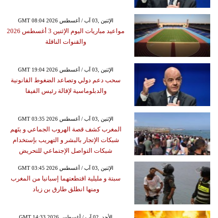
GMT 08:04 2026 الإثنين ,03 آب / أغسطس
مواعيد مباريات اليوم الإثنين 3 أغسطس 2026
والقنوات الناقلة
GMT 19:04 2026 الإثنين ,03 آب / أغسطس
سحب دعم دولي وتصاعد الضغوط القانونية
والدبلوماسية لإقالة رئيس الفيفا
GMT 03:35 2026 الإثنين ,03 آب / أغسطس
المغرب كشف قصة الهروب الجماعي و يتَهم
شبكات الإتجار بالبشر و التهريب بإستخدام
شبكات التواصل الإجتماعي للتحريض
GMT 03:45 2026 الإثنين ,03 آب / أغسطس
سبتة و مليلية اقتطعتهما إسبانيا من المغرب
ومنها انطلق طارق بن زياد
GMT 14:33 2026 الأحد ,02 آب / أغسطس