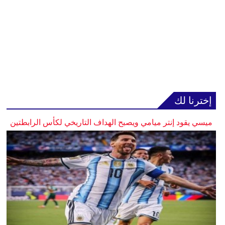
إخترنا لك
ميسي يقود إنتر ميامي ويصبح الهداف التاريخي لكأس الرابطتين