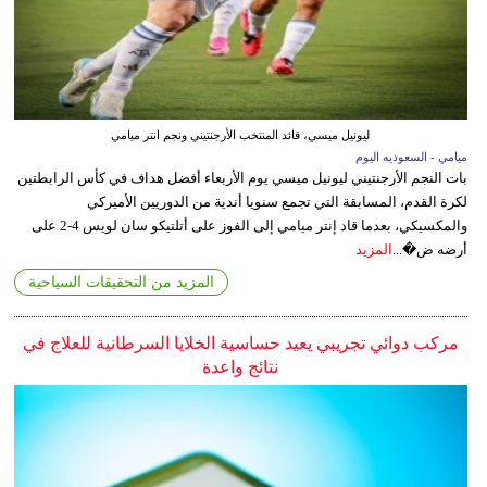
ليونيل ميسي، قائد المنتخب الأرجنتيني ونجم انتر ميامي
ميامي - السعوديه اليوم
بات النجم الأرجنتيني ليونيل ميسي يوم الأربعاء أفضل هداف في كأس الرابطتين
لكرة القدم، المسابقة التي تجمع سنويا أندية من الدوريين الأميركي
والمكسيكي، بعدما قاد إنتر ميامي إلى الفوز على أتلتيكو سان لويس 4-2 على
أرضه ض�...
المزيد
المزيد من التحقيقات السياحية
مركب دوائي تجريبي يعيد حساسية الخلايا السرطانية للعلاج في
نتائج واعدة