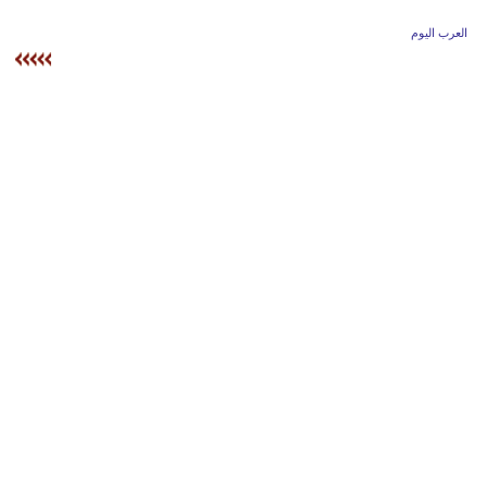
وسفر
العرب اليوم
ديكور
أخبار
إعلام
تعليم
مرأة
علوم
وتكنولوجيا
بيئة
مدوَّنات
أبراج