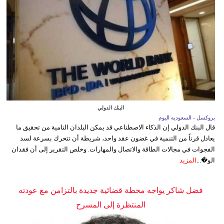
البنك الدولي
بروكسل - السعوديه اليوم
قال البنك الدولي إن الذكاء الاصطناعي قد يمكن البلدان النامية من تحقيق ما
يعادل قرناً من التنمية في غضون عقد واحد، شريطة أن تتحرك بسرعة لسد
الفجوات في مجالات الطاقة والاتصال والمهارات. وخلص التقرير إلى أن فقدان
الو�...
المزيد
فضل شاكر يواجه محطة قضائية جديدة بالتزامن مع عودته
المنتظرة إلى المسرح