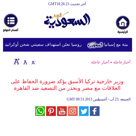
آخر تحديث GMT18:26:23
الرئيسية
أخبارعاجلة
رياضة
روسيا تعلن استهداف سفينتي شحن أوكرانيتين في ا
ثقافة
إقتصاد
أخبارعاجلة
»
أخبار عاجلة
فن
وزير خارجية تركيا الأسبق يؤكد ضرورة الحفاظ على
وموسيقى
العلاقات مع مصر ويحذر من التصعيد ضد القاهرة
أزياء
09:53 2013 الجمعة ,23 آب / أغسطس
GMT
صحة
وتغذية
سياحة