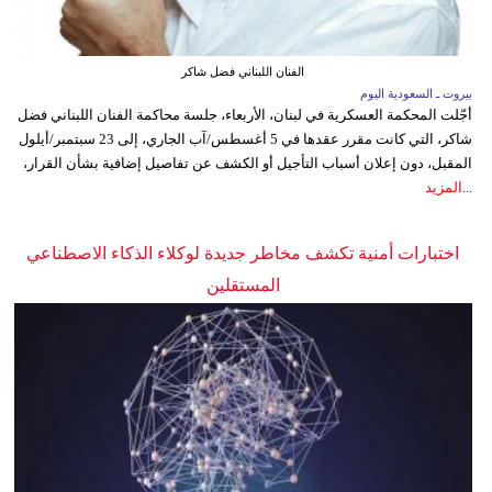
الفنان اللبناني فضل شاكر
بيروت ـ السعودية اليوم
أجّلت المحكمة العسكرية في لبنان، الأربعاء، جلسة محاكمة الفنان اللبناني فضل
شاكر، التي كانت مقرر عقدها في 5 أغسطس/آب الجاري، إلى 23 سبتمبر/أيلول
المقبل، دون إعلان أسباب التأجيل أو الكشف عن تفاصيل إضافية بشأن القرار،
...
المزيد
اختبارات أمنية تكشف مخاطر جديدة لوكلاء الذكاء الاصطناعي
المستقلين