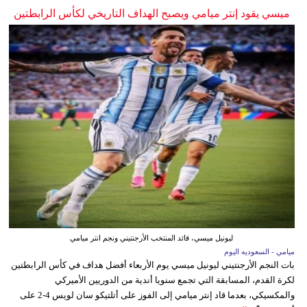
ميسي يقود إنتر ميامي ويصبح الهداف التاريخي لكأس الرابطتين
ليونيل ميسي، قائد المنتخب الأرجنتيني ونجم انتر ميامي
ميامي - السعوديه اليوم
بات النجم الأرجنتيني ليونيل ميسي يوم الأربعاء أفضل هداف في كأس الرابطتين
لكرة القدم، المسابقة التي تجمع سنويا أندية من الدوريين الأميركي
والمكسيكي، بعدما قاد إنتر ميامي إلى الفوز على أتلتيكو سان لويس 4-2 على