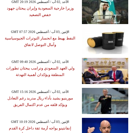
GMT 20:19 2026 الأحد ,02 آب / أغسطس
وزيرا خارجية السعودية وإيران يبحثان جهود
خفض التصعيد
GMT 07:57 2026 الإثنين ,03 آب / أغسطس
النفط يهبط مع انحسار التوترات الجيوسياسية
وآمال التوصل لاتفاق
GMT 09:40 2026 الأحد ,02 آب / أغسطس
ولي العهد السعودي وترامب يبحثان تطورات
المنطقة ويؤكدان أهمية التهدئة
GMT 15:16 2026 الأحد ,02 آب / أغسطس
مورينيو يشيد بأداء ريال مدريد رغم التعادل
ويؤكد قلقه من عدم اكتمال الفريق
GMT 10:19 2026 الإثنين ,03 آب / أغسطس
إنفانتينو يواجه أزمة ثقة داخل كرة القدم