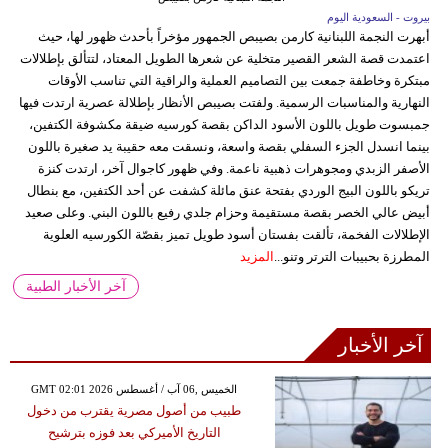
بيروت - السعودية اليوم
أبهرت النجمة اللبنانية كارمن بصيبص الجمهور مؤخراً بأحدث ظهور لها، حيث
اعتمدت قصة الشعر القصير متخلية عن شعرها الطويل المعتاد، لتتألق بإطلالات
مبتكرة وخاطفة جمعت بين التصاميم العملية والراقية التي تناسب الأوقات
النهارية والمناسبات الرسمية. ولفتت بصيبص الأنظار بإطلالة عصرية ارتدت فيها
جمبسوت طويل باللون الأسود الداكن بقصة كورسيه ضيقة مكشوفة الكتفين،
بينما انسدل الجزء السفلي بقصة واسعة، ونسقت معه حقيبة يد صغيرة باللون
الأصفر الزبدي ومجوهرات ذهبية ناعمة. وفي ظهور كاجوال آخر، ارتدت كنزة
تريكو باللون البيج الوردي بفتحة عنق مائلة كشفت عن أحد الكتفين، مع بنطال
أبيض عالي الخصر بقصة مستقيمة وحزام جلدي رفيع باللون البني. وعلى صعيد
الإطلالات الفخمة، تألقت بفستان أسود طويل تميز بقصّة الكورسيه العلوية
المطرزة بحبيبات الترتر وتنو...
المزيد
آخر الأخبار الطبية
آخر الأخبار
GMT 02:01 2026 الخميس ,06 آب / أغسطس
طبيب من أصول مصرية يقترب من دخول
التاريخ الأميركي بعد فوزه بترشيح