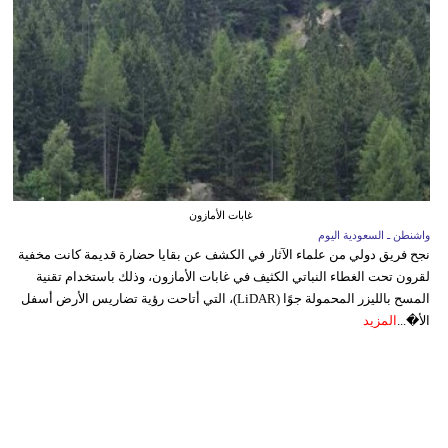
غابات الأمازون
واشنطن ـ السعودية اليوم
نجح فريق دولي من علماء الآثار في الكشف عن بقايا حضارة قديمة كانت مخفية
لقرون تحت الغطاء النباتي الكثيف في غابات الأمازون، وذلك باستخدام تقنية
المسح بالليزر المحمولة جوًا (LiDAR)، التي أتاحت رؤية تضاريس الأرض أسفل
الأ�...
المزيد