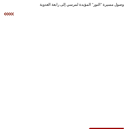
وسفر
وصول مسيرة "النور" المؤيدة لمرسي إلى رابعة العدوية
ديكور
أخبار
إعلام
تعليم
مرأة
علوم
وتكنولوجيا
بيئة
مدوَّنات
أبراج