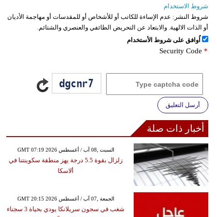
شروط الاستخدام
شروط النشر:
عدم الإساءة للكاتب أو للأشخاص أو للمقدسات أو مهاجمة الأديان
أو الذات الالهية. والابتعاد عن التحريض الطائفي والعنصري والشتائم.
اُوافق على شروط الأستخدام
Security Code
*
أرسل التعليق
أخبار ذات صلة
GMT 07:19 2026 السبت ,08 آب / أغسطس
زلزال بقوة 5.5 درجة يهز منطقة سكوينتنا في
ألاسكا
GMT 20:15 2026 الجمعة ,07 آب / أغسطس
شغب في سجون سريلانكا يودي بحياة 3 سجناء