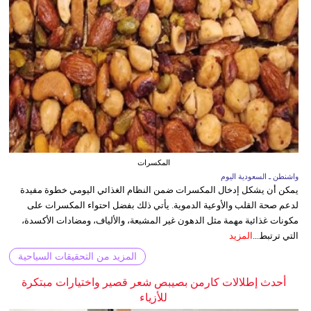
المكسرات
واشنطن ـ السعودية اليوم
يمكن أن يشكل إدخال المكسرات ضمن النظام الغذائي اليومي خطوة مفيدة
لدعم صحة القلب والأوعية الدموية. يأتي ذلك بفضل احتواء المكسرات على
مكونات غذائية مهمة مثل الدهون غير المشبعة، والألياف، ومضادات الأكسدة،
التي ترتبط...
المزيد
المزيد من التحقيقات السياحية
أحدث إطلالات كارمن بصيبص شعر قصير واختيارات مبتكرة
للأزياء