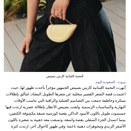
النجمة اللبنانية كارمن بصيبص
بيروت - السعودية اليوم
أبهرت النجمة اللبنانية كارمن بصيبص الجمهور مؤخراً بأحدث ظهور لها، حيث
اعتمدت قصة الشعر القصير متخلية عن شعرها الطويل المعتاد، لتتألق بإطلالات
مبتكرة وخاطفة جمعت بين التصاميم العملية والراقية التي تناسب الأوقات
النهارية والمناسبات الرسمية. ولفتت بصيبص الأنظار بإطلالة عصرية ارتدت فيها
جمبسوت طويل باللون الأسود الداكن بقصة كورسيه ضيقة مكشوفة الكتفين،
بينما انسدل الجزء السفلي بقصة واسعة، ونسقت معه حقيبة يد صغيرة باللون
الأصفر الزبدي ومجوهرات ذهبية ناعمة. وفي ظهور كاجوال آخر، ارتدت كنزة