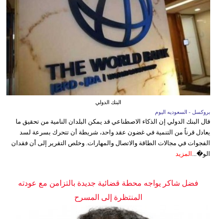
البنك الدولي
بروكسل - السعوديه اليوم
قال البنك الدولي إن الذكاء الاصطناعي قد يمكن البلدان النامية من تحقيق ما
يعادل قرناً من التنمية في غضون عقد واحد، شريطة أن تتحرك بسرعة لسد
الفجوات في مجالات الطاقة والاتصال والمهارات. وخلص التقرير إلى أن فقدان
الو�...
المزيد
فضل شاكر يواجه محطة قضائية جديدة بالتزامن مع عودته
المنتظرة إلى المسرح