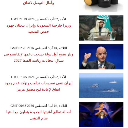
وآمال التوصل لاتفاق
GMT 20:19 2026 الأحد ,02 آب / أغسطس
وزيرا خارجية السعودية وإيران يبحثان جهود
خفض التصعيد
GMT 02:26 2026 الثلاثاء ,04 آب / أغسطس
ويلز تصبح أول دولة تسحب دعمها لإنفانتينو في
سباق انتخابات رئاسة الفيفا 2027
GMT 13:55 2026 الأحد ,02 آب / أغسطس
إيران تنفي تصريحات ترامب وتؤكد عدم وجود
اتفاق لإعادة فتح مضيق هرمز
GMT 06:38 2026 الثلاثاء ,04 آب / أغسطس
أصالة تطلق أغنيتها الجديدة بتعاون مع ابنتها
شام الذهبي