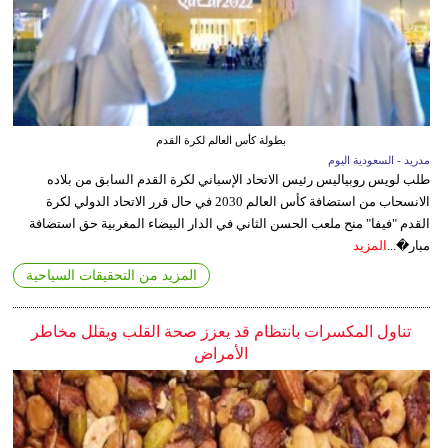
بطولة كأس العالم لكرة القدم
مدريد - السعودية اليوم
طلب لويس روبياليس رئيس الاتحاد الإسباني لكرة القدم السابق من بلاده
الانسحاب من استضافة كأس العالم 2030 في حال قرر الاتحاد الدولي لكرة
القدم "فيفا" منح ملعب الحسن الثاني في الدار البيضاء المغربية حق استضافة
مبار�...
المزيد
المزيد من التحقيقات السياحية
تناول المكسرات بانتظام قد يعزز صحة القلب ويقلل مخاطر
الأمراض