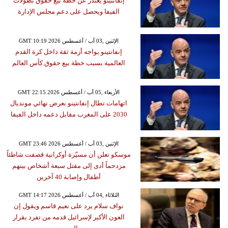
إنفانتينو يعتذر عن خطة بيع حقوق بطولات
الفيفا ويحصل على دعم مجلس الإدارة
GMT 10:19 2026 الإثنين ,03 آب / أغسطس
إنفانتينو يواجه أزمة ثقة داخل كرة القدم
العالمية بسبب خطة بيع حقوق كأس العالم
GMT 22:15 2026 الأربعاء ,05 آب / أغسطس
اتهامات تطال إنفانتينو بعرض نهائي مونديال
2030 على المغرب مقابل دعمه داخل الفيفا
GMT 23:46 2026 الإثنين ,03 آب / أغسطس
موسكو تعلن أن مسيّرة أوكرانية قصفت شاطئاً
مزدحماً أدى إلى مقتل سبعة أشخاص بينهم
أطفال وإصابة 40 آخرين
GMT 14:17 2026 الثلاثاء ,04 آب / أغسطس
نواف سلام يرد على نعيم قاسم ويقول إن
العون الأكبر لإسرائيل قدمه من تفرد بقرار