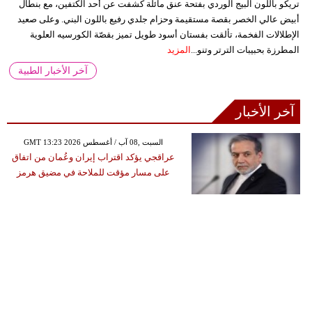
تريكو باللون البيج الوردي بفتحة عنق مائلة كشفت عن أحد الكتفين، مع بنطال
أبيض عالي الخصر بقصة مستقيمة وحزام جلدي رفيع باللون البني. وعلى صعيد
الإطلالات الفخمة، تألقت بفستان أسود طويل تميز بقصّة الكورسيه العلوية
المطرزة بحبيبات الترتر وتنو...
المزيد
آخر الأخبار الطبية
آخر الأخبار
GMT 13:23 2026 السبت ,08 آب / أغسطس
عراقجي يؤكد اقتراب إيران وعُمان من اتفاق
على مسار مؤقت للملاحة في مضيق هرمز