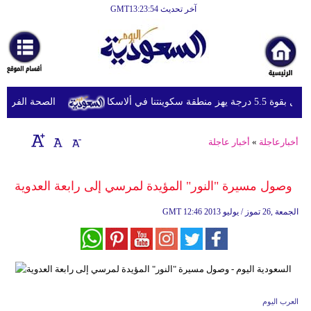
آخر تحديث GMT13:23:54
الرئيسية
أخبارعاجلة
رياضة
رجة يهز منطقة سكوينتنا في ألاسكا
الصحة الفرنسية تع
ثقافة
إقتصاد
أخبارعاجلة
»
أخبار عاجلة
فن
وصول مسيرة "النور" المؤيدة لمرسي إلى رابعة العدوية
وموسيقى
12:46 2013 الجمعة ,26 تموز / يوليو
GMT
أزياء
صحة
وتغذية
سياحة
العرب اليوم