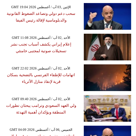
GMT 19:04 2026 الإثنين ,03 آب / أغسطس
سحب دعم دولي وتصاعد الضغوط القانونية
والدبلوماسية لإقالة رئيس الفيفا
GMT 11:08 2026 الأحد ,02 آب / أغسطس
إعلام إيراني يكشف أسباب تجنب نشر
تسجيلات صوتية لمجتبى خامنئي
GMT 22:02 2026 الأحد ,02 آب / أغسطس
اتهامات للإطفاء الفرنسي بالتضحية بسكان
قرية لإنقاذ منازل الأثرياء
GMT 09:40 2026 الأحد ,02 آب / أغسطس
ولي العهد السعودي وترامب يبحثان تطورات
المنطقة ويؤكدان أهمية التهدئة
GMT 04:09 2026 الخميس ,06 آب / أغسطس