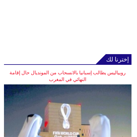
إخترنا لك
روبياليس يطالب إسبانيا بالانسحاب من المونديال حال إقامة
النهائي في المغرب