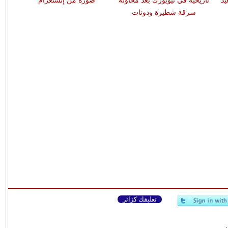
د
تاريخية في نيويورك بعد محاولة
صوره من إنستغرام
سرقة شطيرة ودونات
تعليقك كزائر