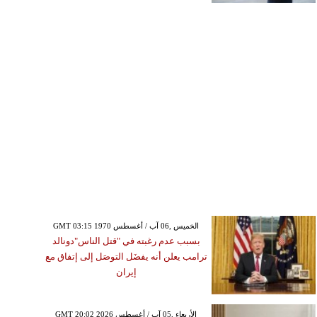
GMT 03:15 1970 الخميس ,06 آب / أغسطس
بسبب عدم رغبته في "قتل الناس"دونالد
ترامب يعلن أنه يفضَل التوصَل إلى إتفاق مع
إيران
GMT 20:02 2026 الأربعاء ,05 آب / أغسطس