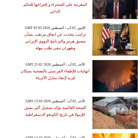
المغربية على الصحراء و إقتراحها للحكم
الذاتي
GMT 02:03 2026 الإثنين ,03 آب / أغسطس
ترامب يتحدث عن اتفاق مرتقب بشأن
مضيق هرمز والبرنامج النووي الإيراني
وطهران تنفي طلب مهلة
GMT 22:02 2026 الأحد ,02 آب / أغسطس
اتهامات للإطفاء الفرنسي بالتضحية بسكان
قرية لإنقاذ منازل الأثرياء
GMT 13:04 2026 الأحد ,02 آب / أغسطس
الصحة العالمية تؤكد تسجيل أكبر تفش
للإيبولا في تاريخ الكونغو الديمقراطية
GMT 14:33 2026 الأحد ,02 آب / أغسطس