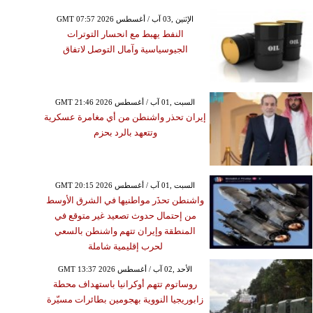
GMT 07:57 2026 الإثنين ,03 آب / أغسطس
النفط يهبط مع انحسار التوترات
الجيوسياسية وآمال التوصل لاتفاق
GMT 21:46 2026 السبت ,01 آب / أغسطس
إيران تحذر واشنطن من أي مغامرة عسكرية
وتتعهد بالرد بحزم
GMT 20:15 2026 السبت ,01 آب / أغسطس
واشنطن تحذَر مواطنيها في الشرق الأوسط
من إحتمال حدوث تصعيد غير متوقع في
المنطقة وإيران تتهم واشنطن بالسعي
لحرب إقليمية شاملة
GMT 13:37 2026 الأحد ,02 آب / أغسطس
روساتوم تتهم أوكرانيا باستهداف محطة
زابوريجيا النووية بهجومين بطائرات مسيّرة