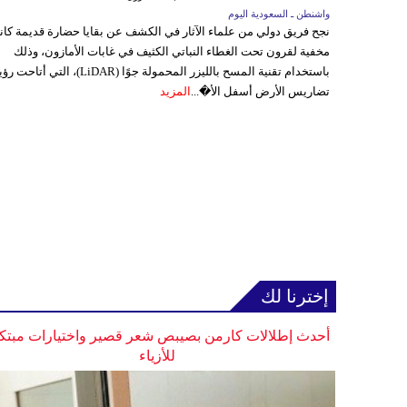
واشنطن ـ السعودية اليوم
نجح فريق دولي من علماء الآثار في الكشف عن بقايا حضارة قديمة كا
مخفية لقرون تحت الغطاء النباتي الكثيف في غابات الأمازون، وذلك
باستخدام تقنية المسح بالليزر المحمولة جوًا (LiDAR)، التي أتاحت
تضاريس الأرض أسفل الأ�...
المزيد
إخترنا لك
أحدث إطلالات كارمن بصيبص شعر قصير واختيارات مبتك
للأزياء