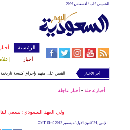
الخميس 6 آب / أغسطس 2026
الرئيسية
أخبار
أخبار
إعلام
ميداني جنوب لبنان
أخر الأخبار
القبض على متهم بإحراق كنيسة تاريخية في نيو
أخبارعاجلة
»
أخبار عاجلة
ولي العهد السعودي: نسعى لبنا
15:49 2012 الإثنين ,24 كانون الأول / ديسمبر
GMT