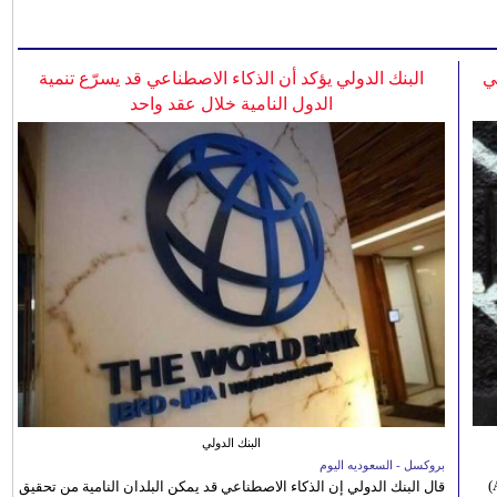
ي
البنك الدولي يؤكد أن الذكاء الاصطناعي قد يسرّع تنمية
الدول النامية خلال عقد واحد
البنك الدولي
بروكسل - السعوديه اليوم
أعلنت إدارة مهرجان الموسيقى بجنوب أفريقيا (Africa Choice Awards)
قال البنك الدولي إن الذكاء الاصطناعي قد يمكن البلدان النامية من تحقيق