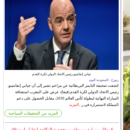
جياني إنفانتينو رئيس الاتحاد الدولي لكرة القدم
زيورخ - السعودية اليوم
كشفت صحيفة التايمز البريطانية عن مزاعم تشير إلى أن جياني إنفانتينو،
رئيس الاتحاد الدولي لكرة القدم (فيفا)، عرض على المغرب استضافة
المباراة النهائية لبطولة كأس العالم 2030، مقابل الحصول على دعم
المملكة لاستمراره في ر...
المزيد
المزيد من التحقيقات السياحية
6 بدائل منزلية بسيطة ومنخفضة التكلفة لتقليل استهلاك