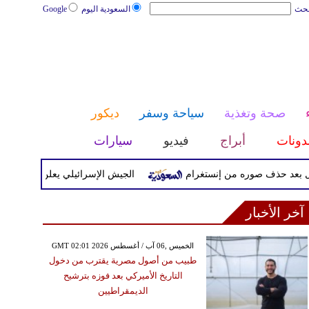
بحث
السعودية اليوم
Google
صحة وتغذية
سياحة وسفر
ديكور
دونات
أبراج
فيديو
سيارات
ذف صوره من إنستغرام
الجيش الإسرائيلي يعلن بدء موجة هجمات ت
آخر الأخبار
GMT 02:01 2026 الخميس ,06 آب / أغسطس
طبيب من أصول مصرية يقترب من دخول
التاريخ الأميركي بعد فوزه بترشيح
الديمقراطيين