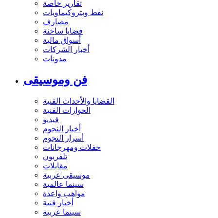
تقارير خاصة
نفط وبتروكيماويات
مصارف
قضايا ساخنة
أسواق مالية
أخبار الشركات
مدونات
فن وموسيقى
القضايا والأحداث الفنية
الحوارات الفنية
فيديو
أخبار النجوم
أسرار النجوم
حفلات ومهرجانات
تلفزيون
مقابلات
موسيقى عربية
سينما عالمية
مواهب واعدة
أخبار فنية
سينما عربية