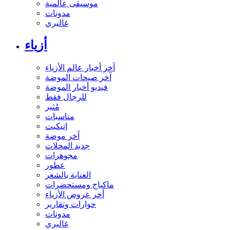
موسيقى عالمية
مدونات
غاليري
أزياء
آخر أخبار عالم الأزياء
آخر صيحات الموضة
فيديو أخبار الموضة
للرجال فقط
مُثير
مناسبات
إتيكيت
آخر موضة
جديد المحلات
مجوهرات
عطور
العناية بالشعر
ماكياج ومستحضرات
أخر عروض الأزياء
حوارات وتقارير
مدونات
غاليري