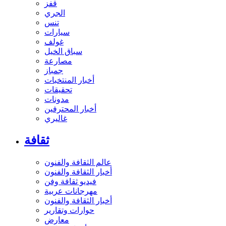
قفز
الجري
تنس
سيارات
غولف
سباق الخيل
مصارعة
جمباز
أخبار المنتخبات
تحقيقات
مدونات
أخبار المحترفين
غاليري
ثقافة
عالم الثقافة والفنون
أخبار الثقافة والفنون
فيديو ثقافة وفن
مهرجانات عربية
أخبار الثقافة والفنون
حوارات وتقارير
معارض