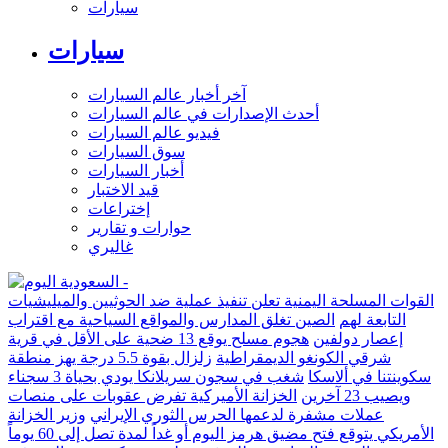
سيارات
سيارات
آخر أخبار عالم السيارات
أحدث الإصدارات في عالم السيارات
فيديو عالم السيارات
سوق السيارات
أخبار السيارات
قيد الاختبار
إختراعات
حوارات و تقارير
غاليري
القوات المسلحة اليمنية تعلن تنفيذ عملية ضد الحوثيين والميليشيات
التابعة لهم
الصين تغلق المدارس والمواقع السياحية مع اقتراب
إعصار دولفين
هجوم مسلح يوقع 13 ضحية على الأقل في قرية
شرقي الكونغو الديمقراطية
زلزال بقوة 5.5 درجة يهز منطقة
سكوينتنا في ألاسكا
شغب في سجون سريلانكا يودي بحياة 3 سجناء
ويصيب 23 آخرين
الخزانة الأميركية تفرض عقوبات على منصات
عملات مشفرة لدعمها الحرس الثوري الإيراني
وزير الخزانة
الأمريكي يتوقع فتح مضيق هرمز اليوم أو غداً لمدة تصل إلى 60 يوماً