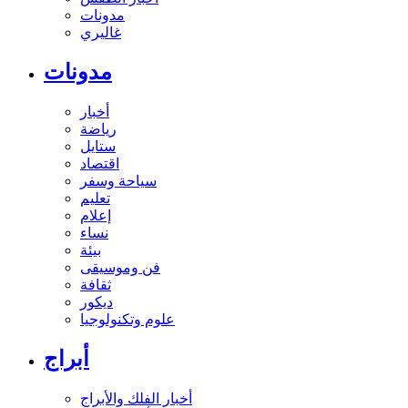
مدونات
غاليري
مدونات
أخبار
رياضة
ستايل
اقتصاد
سياحة وسفر
تعليم
إعلام
نساء
بيئة
فن وموسيقى
ثقافة
ديكور
علوم وتكنولوجيا
أبراج
أخبار الفلك والأبراج