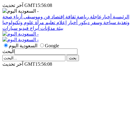
آخر تحديث GMT15:56:08
الرئيسية
أخبارعاجلة
رياضة
ثقافة
إقتصاد
فن وموسيقى
أزياء
صحة
وتغذية
سياحة وسفر
ديكور
أخبار
إعلام
تعليم
مرأة
علوم وتكنولوجيا
بيئة
مدوَّنات
أبراج
فيديو
سيارات
Google
السعودية اليوم
البحث
آخر تحديث GMT15:56:08