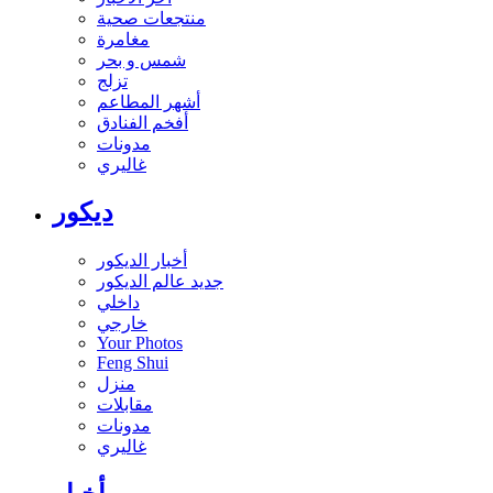
منتجعات صحية
مغامرة
شمس و بحر
تزلج
أشهر المطاعم
أفخم الفنادق
مدونات
غاليري
ديكور
أخبار الديكور
جديد عالم الديكور
داخلي
خارجي
Your Photos
Feng Shui
منزل
مقابلات
مدونات
غاليري