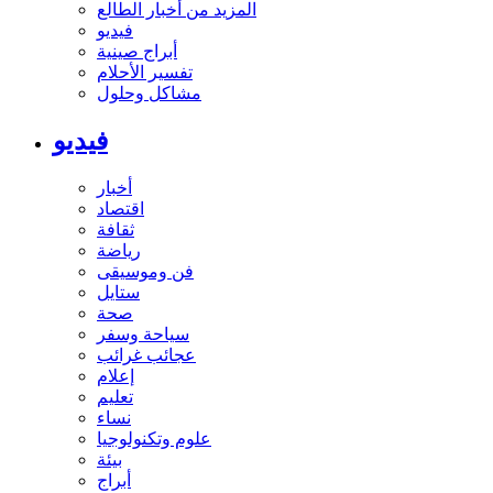
المزيد من أخبار الطالع
فيديو
أبراج صينية
تفسير الأحلام
مشاكل وحلول
فيديو
أخبار
اقتصاد
ثقافة
رياضة
فن وموسيقى
ستايل
صحة
سياحة وسفر
عجائب غرائب
إعلام
تعليم
نساء
علوم وتكنولوجيا
بيئة
أبراج