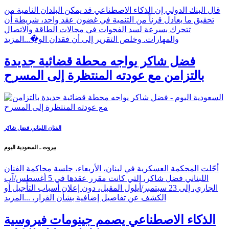
بروكسل - السعوديه اليوم
قال البنك الدولي إن الذكاء الاصطناعي قد يمكن البلدان النامية من
تحقيق ما يعادل قرناً من التنمية في غضون عقد واحد، شريطة أن
تتحرك بسرعة لسد الفجوات في مجالات الطاقة والاتصال
والمهارات. وخلص التقرير إلى أن فقدان الو�...
المزيد
فضل شاكر يواجه محطة قضائية جديدة
بالتزامن مع عودته المنتظرة إلى المسرح
الفنان اللبناني فضل شاكر
بيروت ـ السعودية اليوم
أجّلت المحكمة العسكرية في لبنان، الأربعاء، جلسة محاكمة الفنان
اللبناني فضل شاكر، التي كانت مقرر عقدها في 5 أغسطس/آب
الجاري، إلى 23 سبتمبر/أيلول المقبل، دون إعلان أسباب التأجيل أو
الكشف عن تفاصيل إضافية بشأن القرار، ...
المزيد