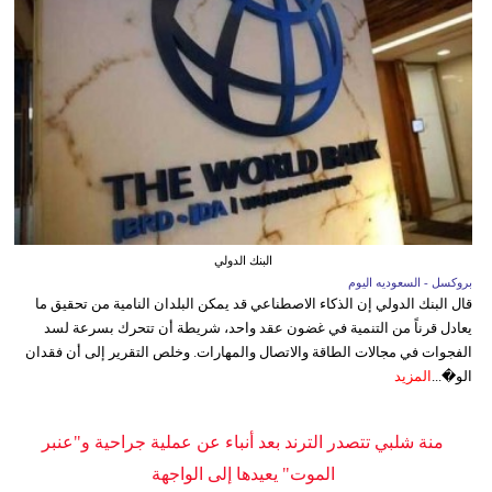
البنك الدولي
بروكسل - السعوديه اليوم
قال البنك الدولي إن الذكاء الاصطناعي قد يمكن البلدان النامية من تحقيق ما
يعادل قرناً من التنمية في غضون عقد واحد، شريطة أن تتحرك بسرعة لسد
الفجوات في مجالات الطاقة والاتصال والمهارات. وخلص التقرير إلى أن فقدان
الو�...
المزيد
منة شلبي تتصدر الترند بعد أنباء عن عملية جراحية و"عنبر
الموت" يعيدها إلى الواجهة