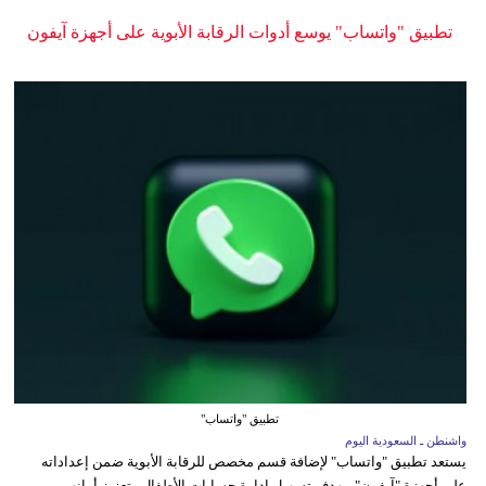
تطبيق "واتساب" يوسع أدوات الرقابة الأبوية على أجهزة آيفون
تطبيق "واتساب"
واشنطن ـ السعودية اليوم
يستعد تطبيق "واتساب" لإضافة قسم مخصص للرقابة الأبوية ضمن إعداداته
على أجهزة "آيفون"، بهدف تسهيل إدارة حسابات الأطفال وتعزيز أمانهم