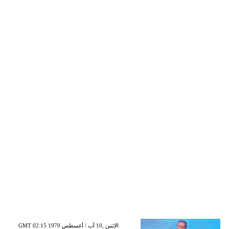
GMT 02:15 1970 الإثنين ,10 آب / أغسطس