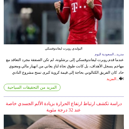
البولندي روبرت ليفاندوفسكي
مدريد ـ السعودية اليوم
عندما قدم روبرت ليفاندوفسكي إلى برشلونة، لم تكن الصفقة مجرد التعاقد مع
مهاجم يسجل الأهداف، بل كانت طوق نجاة لنادٍ يعاني من انهيار مالي ومعنوي
حاد. كان الفريق الكتالوني بحاجة إلى قيمة كروية كبرى تمنح مشروع النادي
ا�...
المزيد
المزيد من التحقيقات السياحية
دراسة تكشف ارتباط ارتفاع الحرارة بزيادة الألم الجسدي خاصة
عند 32 درجة مئوية