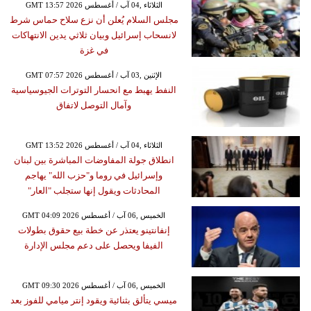
GMT 13:57 2026 الثلاثاء ,04 آب / أغسطس
مجلس السلام يُعلن أن نزع سلاح حماس شرط
لانسحاب إسرائيل وبيان ثلاثي يدين الانتهاكات
في غزة
GMT 07:57 2026 الإثنين ,03 آب / أغسطس
النفط يهبط مع انحسار التوترات الجيوسياسية
وآمال التوصل لاتفاق
GMT 13:52 2026 الثلاثاء ,04 آب / أغسطس
انطلاق جولة المفاوضات المباشرة بين لبنان
وإسرائيل في روما و"حزب الله" يهاجم
المحادثات ويقول إنها ستجلب "العار"
GMT 04:09 2026 الخميس ,06 آب / أغسطس
إنفانتينو يعتذر عن خطة بيع حقوق بطولات
الفيفا ويحصل على دعم مجلس الإدارة
GMT 09:30 2026 الخميس ,06 آب / أغسطس
ميسي يتألق بثنائية ويقود إنتر ميامي للفوز بعد