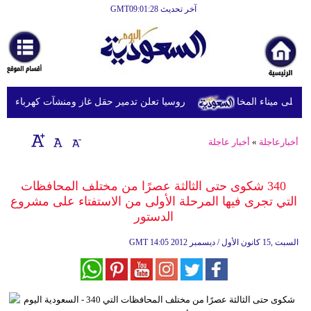
آخر تحديث GMT09:01:28
الرئيسية
أخبارعاجلة
رياضة
روسيا تعلن تدمير حقل غاز ومنشآت كهرباء في مق
ثقافة
إقتصاد
أخبارعاجلة
»
أخبار عاجلة
فن
‎340 شكوى حتى الثالثة عصرًا من مختلف المحافظات
وموسيقى
التي تجرى فيها المرحلة الأولى من الاستفتاء على مشروع
الدستور
أزياء
14:05 2012 السبت ,15 كانون الأول / ديسمبر
GMT
صحة
وتغذية
سياحة