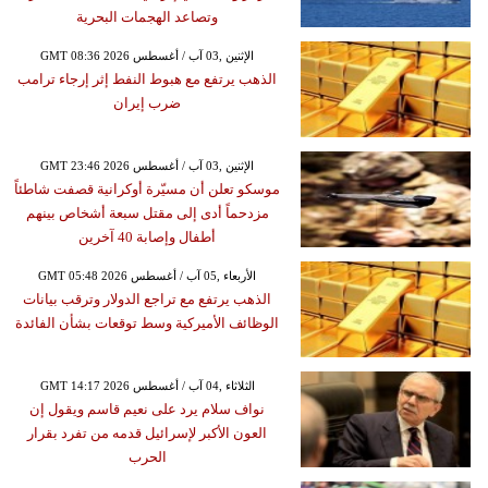
وتصاعد الهجمات البحرية
GMT 08:36 2026 الإثنين ,03 آب / أغسطس
الذهب يرتفع مع هبوط النفط إثر إرجاء ترامب
ضرب إيران
GMT 23:46 2026 الإثنين ,03 آب / أغسطس
موسكو تعلن أن مسيّرة أوكرانية قصفت شاطئاً
مزدحماً أدى إلى مقتل سبعة أشخاص بينهم
أطفال وإصابة 40 آخرين
GMT 05:48 2026 الأربعاء ,05 آب / أغسطس
الذهب يرتفع مع تراجع الدولار وترقب بيانات
الوظائف الأميركية وسط توقعات بشأن الفائدة
GMT 14:17 2026 الثلاثاء ,04 آب / أغسطس
نواف سلام يرد على نعيم قاسم ويقول إن
العون الأكبر لإسرائيل قدمه من تفرد بقرار
الحرب