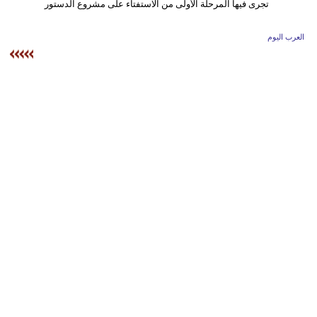
وسفر
ديكور
العرب اليوم
أخبار
إعلام
تعليم
مرأة
علوم
وتكنولوجيا
بيئة
مدوَّنات
أبراج