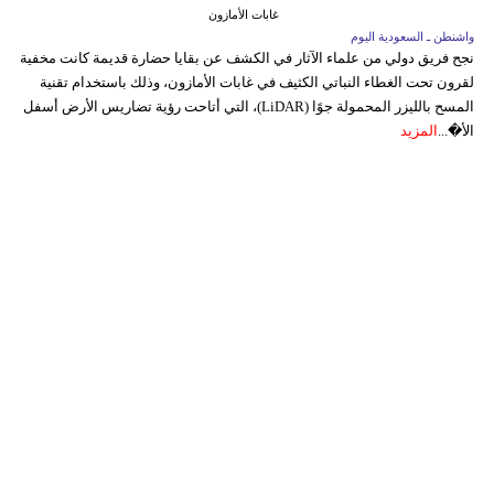
غابات الأمازون
واشنطن ـ السعودية اليوم
نجح فريق دولي من علماء الآثار في الكشف عن بقايا حضارة قديمة كانت مخفية
لقرون تحت الغطاء النباتي الكثيف في غابات الأمازون، وذلك باستخدام تقنية
المسح بالليزر المحمولة جوًا (LiDAR)، التي أتاحت رؤية تضاريس الأرض أسفل
الأ�...
المزيد