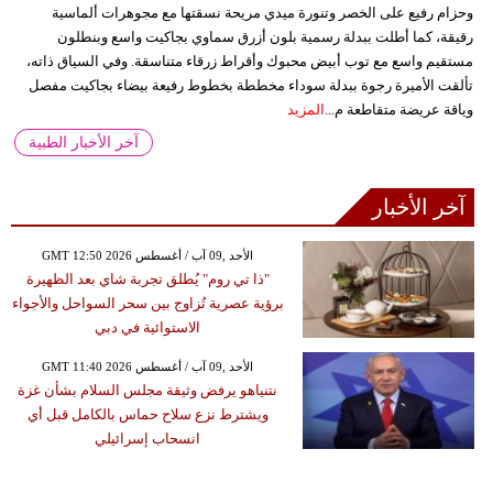
وحزام رفيع على الخصر وتنورة ميدي مريحة نسقتها مع مجوهرات ألماسية
رقيقة، كما أطلت ببدلة رسمية بلون أزرق سماوي بجاكيت واسع وبنطلون
مستقيم واسع مع توب أبيض محبوك وأقراط زرقاء متناسقة. وفي السياق ذاته،
تألقت الأميرة رجوة ببدلة سوداء مخططة بخطوط رفيعة بيضاء بجاكيت مفصل
وياقة عريضة متقاطعة م...
المزيد
آخر الأخبار الطبية
آخر الأخبار
GMT 12:50 2026 الأحد ,09 آب / أغسطس
"ذا تي روم" يُطلق تجربة شاي بعد الظهيرة
برؤية عصرية تُزاوج بين سحر السواحل والأجواء
الاستوائية في دبي
GMT 11:40 2026 الأحد ,09 آب / أغسطس
نتنياهو يرفض وثيقة مجلس السلام بشأن غزة
ويشترط نزع سلاح حماس بالكامل قبل أي
انسحاب إسرائيلي