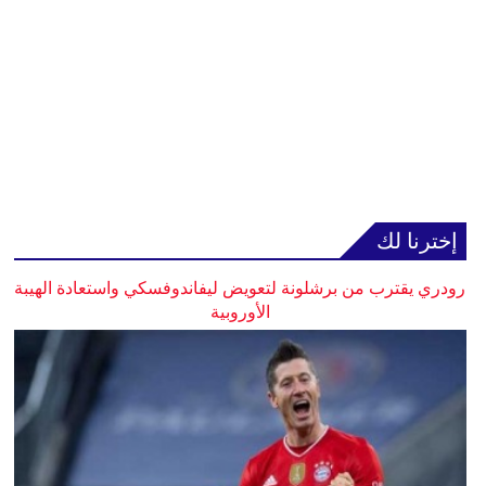
إخترنا لك
رودري يقترب من برشلونة لتعويض ليفاندوفسكي واستعادة الهيبة
الأوروبية