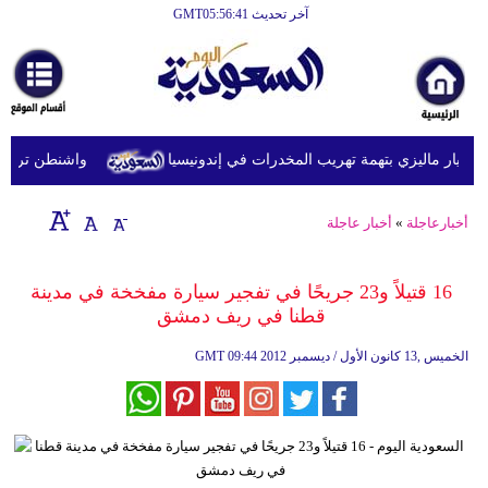
آخر تحديث GMT05:56:41
الرئيسية
أخبارعاجلة
رياضة
يار ماليزي بتهمة تهريب المخدرات في إندونيسيا
واشنطن ترفع عقو
ثقافة
إقتصاد
أخبارعاجلة
»
أخبار عاجلة
فن
16 قتيلاً و23 جريحًا في تفجير سيارة مفخخة في مدينة
وموسيقى
قطنا في ريف دمشق
أزياء
09:44 2012 الخميس ,13 كانون الأول / ديسمبر
GMT
صحة
وتغذية
سياحة