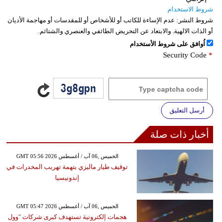
شروط الاستخدام
شروط النشر:
عدم الإساءة للكاتب أو للأشخاص أو للمقدسات أو مهاجمة الأديان
أو الذات الالهية. والابتعاد عن التحريض الطائفي والعنصري والشتائم.
اُوافق على شروط الأستخدام
Security Code
*
أرسل التعليق
أخبار ذات صلة
GMT 05:56 2026 الخميس ,06 آب / أغسطس
توقيف طيار ماليزي بتهمة تهريب المخدرات في
إندونيسيا
GMT 05:47 2026 الخميس ,06 آب / أغسطس
هجمات إلكترونية تستهدف كبرى شركات "وول