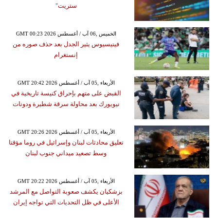
ستريت"
GMT 00:23 2026 الخميس ,06 آب / أغسطس
فينيسيوس يثير الجدل بعد حذف صوره من
إنستغرام
GMT 20:42 2026 الأربعاء ,05 آب / أغسطس
القبض على متهم بإحراق كنيسة تاريخية في
نيويورك بعد محاولة سرقة شطيرة ودونات
GMT 20:26 2026 الأربعاء ,05 آب / أغسطس
تعليق محادثات لبنان وإسرائيل في روما مؤقتا
وسط تصعيد ميداني جنوب لبنان
GMT 20:22 2026 الأربعاء ,05 آب / أغسطس
بزشكيان يكشف صعوبة التواصل مع المرشد
الأعلى في ظل التحديات التي تواجه إيران