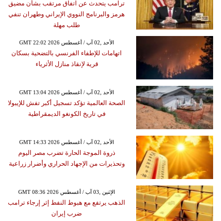
ترامب يتحدث عن اتفاق مرتقب بشأن مضيق
هرمز والبرنامج النووي الإيراني وطهران تنفي
طلب مهلة
GMT 22:02 2026 الأحد ,02 آب / أغسطس
اتهامات للإطفاء الفرنسي بالتضحية بسكان
قرية لإنقاذ منازل الأثرياء
GMT 13:04 2026 الأحد ,02 آب / أغسطس
الصحة العالمية تؤكد تسجيل أكبر تفش للإيبولا
في تاريخ الكونغو الديمقراطية
GMT 14:33 2026 الأحد ,02 آب / أغسطس
ذروة الموجة الحارة تضرب مصر اليوم
وتحذيرات من الإجهاد الحراري وأضرار زراعية
GMT 08:36 2026 الإثنين ,03 آب / أغسطس
الذهب يرتفع مع هبوط النفط إثر إرجاء ترامب
ضرب إيران