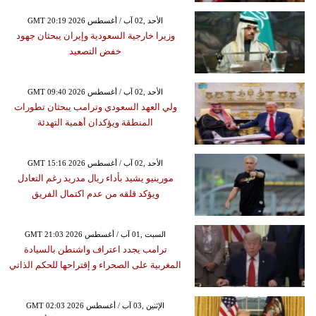
GMT 20:19 2026 الأحد ,02 آب / أغسطس
وزيرا خارجية السعودية وإيران يبحثان جهود
خفض التصعيد
GMT 09:40 2026 الأحد ,02 آب / أغسطس
ولي العهد السعودي وترامب يبحثان تطورات
المنطقة ويؤكدان أهمية التهدئة
GMT 15:16 2026 الأحد ,02 آب / أغسطس
مورينيو يشيد بأداء ريال مدريد رغم التعادل
ويؤكد قلقه من عدم اكتمال الفريق
GMT 21:03 2026 السبت ,01 آب / أغسطس
ترامب يجدد اعتراف واشنطن بالسيادة
المغربية على الصحراء و إقتراحها للحكم الذاتي
GMT 02:03 2026 الإثنين ,03 آب / أغسطس