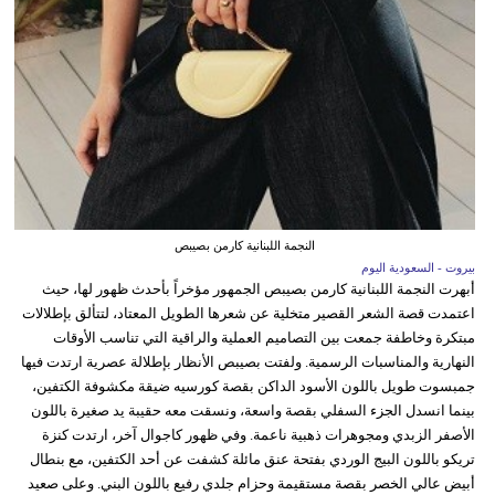
النجمة اللبنانية كارمن بصيبص
بيروت - السعودية اليوم
أبهرت النجمة اللبنانية كارمن بصيبص الجمهور مؤخراً بأحدث ظهور لها، حيث
اعتمدت قصة الشعر القصير متخلية عن شعرها الطويل المعتاد، لتتألق بإطلالات
مبتكرة وخاطفة جمعت بين التصاميم العملية والراقية التي تناسب الأوقات
النهارية والمناسبات الرسمية. ولفتت بصيبص الأنظار بإطلالة عصرية ارتدت فيها
جمبسوت طويل باللون الأسود الداكن بقصة كورسيه ضيقة مكشوفة الكتفين،
بينما انسدل الجزء السفلي بقصة واسعة، ونسقت معه حقيبة يد صغيرة باللون
الأصفر الزبدي ومجوهرات ذهبية ناعمة. وفي ظهور كاجوال آخر، ارتدت كنزة
تريكو باللون البيج الوردي بفتحة عنق مائلة كشفت عن أحد الكتفين، مع بنطال
أبيض عالي الخصر بقصة مستقيمة وحزام جلدي رفيع باللون البني. وعلى صعيد