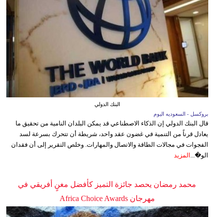
البنك الدولي
بروكسل - السعوديه اليوم
قال البنك الدولي إن الذكاء الاصطناعي قد يمكن البلدان النامية من تحقيق ما
يعادل قرناً من التنمية في غضون عقد واحد، شريطة أن تتحرك بسرعة لسد
الفجوات في مجالات الطاقة والاتصال والمهارات. وخلص التقرير إلى أن فقدان
الو�...
المزيد
محمد رمضان يحصد جائزة التميز كأفضل مغنٍ أفريقي في
مهرجان Africa Choice Awards