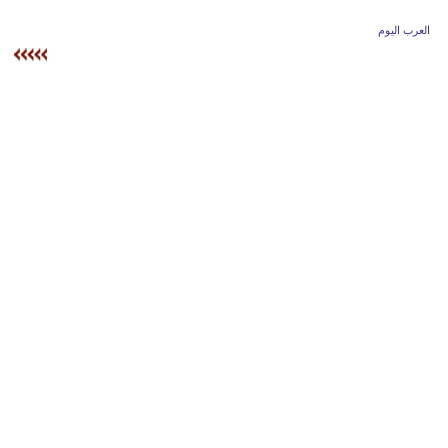
وسفر
العرب اليوم
ديكور
أخبار
إعلام
تعليم
مرأة
علوم
وتكنولوجيا
بيئة
مدوَّنات
أبراج