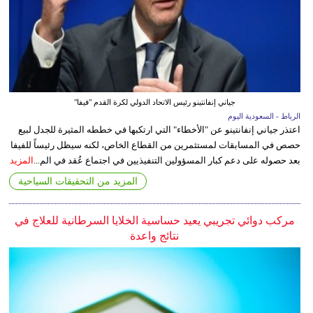
جياني إنفانتينو رئيس الاتحاد الدولي لكرة القدم "فيفا"
الرباط - السعودية اليوم
اعتذر جياني إنفانتينو عن "الأخطاء" التي ارتكبها في خططه المثيرة للجدل لبيع
حصص في المسابقات لمستثمرين من القطاع الخاص، لكنه سيظل رئيساً للفيفا
بعد حصوله على دعم كبار المسؤولين التنفيذيين في اجتماع عُقد في الم...
المزيد
المزيد من التحقيقات السياحية
مركب دوائي تجريبي يعيد حساسية الخلايا السرطانية للعلاج في
نتائج واعدة