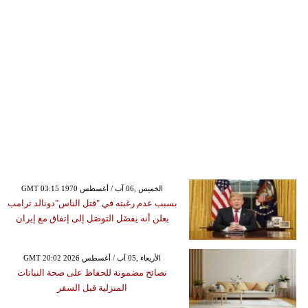
GMT 03:15 1970 الخميس ,06 آب / أغسطس
بسبب عدم رغبته في "قتل الناس"دونالد ترامب
يعلن أنه يفضَل التوصَل إلى إتفاق مع إيران
GMT 20:02 2026 الأربعاء ,05 آب / أغسطس
نصائح مضمونة للحفاظ على صحة النباتات
المنزلية قبل السفر