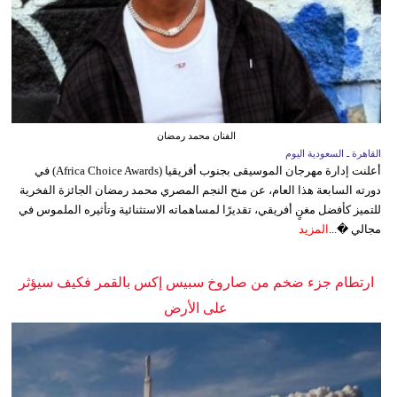
الفنان محمد رمضان
القاهرة ـ السعودية اليوم
أعلنت إدارة مهرجان الموسيقى بجنوب أفريقيا (Africa Choice Awards) في
دورته السابعة هذا العام، عن منح النجم المصري محمد رمضان الجائزة الفخرية
للتميز كأفضل مغنٍ أفريقي، تقديرًا لمساهماته الاستثنائية وتأثيره الملموس في
مجالي �...
المزيد
ارتطام جزء ضخم من صاروخ سبيس إكس بالقمر فكيف سيؤثر
على الأرض