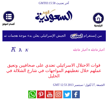
آخر تحديث GMT03:15:58
الرئيسية
أخبارعاجلة
رياضة
 من إنستغرام
الجيش الإسرائيلي يعلن بدء موجة هجمات تستهدف ج
ثقافة
إقتصاد
أخبارعاجلة
»
أخبار عاجلة
فن
قوات الاحتلال الاسرائيلي تعتدي على صحافيين وتعيق
وموسيقى
عملهم خلال تغطيتهم المواجهات في شارع الشلالة في
الخليل
أزياء
12:53 2013 الجمعة ,27 أيلول / سبتمبر
GMT
صحة
وتغذية
سياحة