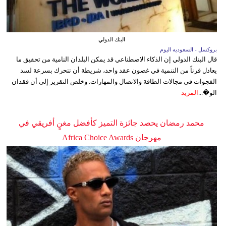
البنك الدولي
بروكسل - السعوديه اليوم
قال البنك الدولي إن الذكاء الاصطناعي قد يمكن البلدان النامية من تحقيق ما
يعادل قرناً من التنمية في غضون عقد واحد، شريطة أن تتحرك بسرعة لسد
الفجوات في مجالات الطاقة والاتصال والمهارات. وخلص التقرير إلى أن فقدان
الو�...
المزيد
محمد رمضان يحصد جائزة التميز كأفضل مغنٍ أفريقي في
مهرجان Africa Choice Awards