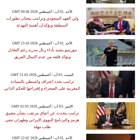
GMT 09:40 2026 الأحد ,02 آب / أغسطس
ولي العهد السعودي وترامب يبحثان تطورات
المنطقة ويؤكدان أهمية التهدئة
GMT 15:16 2026 الأحد ,02 آب / أغسطس
مورينيو يشيد بأداء ريال مدريد رغم التعادل
ويؤكد قلقه من عدم اكتمال الفريق
GMT 21:03 2026 السبت ,01 آب / أغسطس
ترامب يجدد اعتراف واشنطن بالسيادة
المغربية على الصحراء و إقتراحها للحكم الذاتي
GMT 02:03 2026 الإثنين ,03 آب / أغسطس
ترامب يتحدث عن اتفاق مرتقب بشأن مضيق
هرمز والبرنامج النووي الإيراني وطهران تنفي
طلب مهلة
GMT 22:02 2026 الأحد ,02 آب / أغسطس