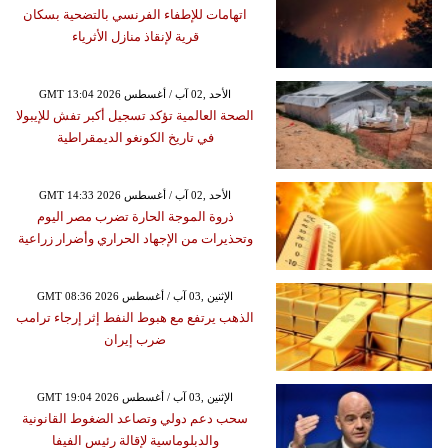
اتهامات للإطفاء الفرنسي بالتضحية بسكان
قرية لإنقاذ منازل الأثرياء
GMT 13:04 2026 الأحد ,02 آب / أغسطس
الصحة العالمية تؤكد تسجيل أكبر تفش للإيبولا
في تاريخ الكونغو الديمقراطية
GMT 14:33 2026 الأحد ,02 آب / أغسطس
ذروة الموجة الحارة تضرب مصر اليوم
وتحذيرات من الإجهاد الحراري وأضرار زراعية
GMT 08:36 2026 الإثنين ,03 آب / أغسطس
الذهب يرتفع مع هبوط النفط إثر إرجاء ترامب
ضرب إيران
GMT 19:04 2026 الإثنين ,03 آب / أغسطس
سحب دعم دولي وتصاعد الضغوط القانونية
والدبلوماسية لإقالة رئيس الفيفا