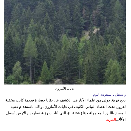
غابات الأمازون
واشنطن ـ السعودية اليوم
نجح فريق دولي من علماء الآثار في الكشف عن بقايا حضارة قديمة كانت مخفية
لقرون تحت الغطاء النباتي الكثيف في غابات الأمازون، وذلك باستخدام تقنية
المسح بالليزر المحمولة جوًا (LiDAR)، التي أتاحت رؤية تضاريس الأرض أسفل
الأ�...
المزيد