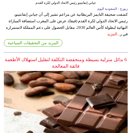
جياني إنفانتينو رئيس الاتحاد الدولي لكرة القدم
زيورخ - السعودية اليوم
كشفت صحيفة التايمز البريطانية عن مزاعم تشير إلى أن جياني إنفانتينو،
رئيس الاتحاد الدولي لكرة القدم (فيفا)، عرض على المغرب استضافة المباراة
النهائية لبطولة كأس العالم 2030، مقابل الحصول على دعم المملكة لاستمراره
في ر...
المزيد
المزيد من التحقيقات السياحية
6 بدائل منزلية بسيطة ومنخفضة التكلفة لتقليل استهلاك الأطعمة
فائقة المعالجة