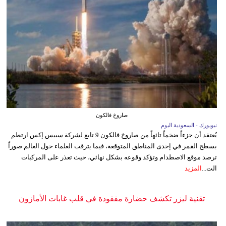
صاروخ فالكون
نيويورك - السعودية اليوم
يُعتقد أن جزءاً ضخماً تائهاً من صاروخ فالكون 9 تابع لشركة سبيس إكس ارتطم
بسطح القمر في إحدى المناطق المتوقعة، فيما يترقب العلماء حول العالم صوراً
ترصد موقع الاصطدام وتؤكد وقوعه بشكل نهائي، حيث تعذر على المركبات
الت...
المزيد
تقنية ليزر تكشف حضارة مفقودة في قلب غابات الأمازون