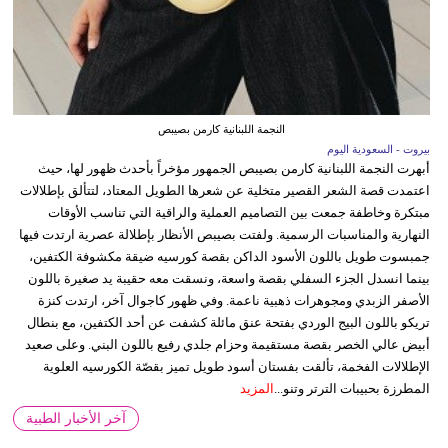
النجمة اللبنانية كارمن بصيبص
بيروت - السعودية اليوم
أبهرت النجمة اللبنانية كارمن بصيبص الجمهور مؤخراً بأحدث ظهور لها، حيث
اعتمدت قصة الشعر القصير متخلية عن شعرها الطويل المعتاد، لتتألق بإطلالات
مبتكرة وخاطفة جمعت بين التصاميم العملية والراقية التي تناسب الأوقات
النهارية والمناسبات الرسمية. ولفتت بصيبص الأنظار بإطلالة عصرية ارتدت فيها
جمبسوت طويل باللون الأسود الداكن بقصة كورسيه ضيقة مكشوفة الكتفين،
بينما انسدل الجزء السفلي بقصة واسعة، ونسقت معه حقيبة يد صغيرة باللون
الأصفر الزبدي ومجوهرات ذهبية ناعمة. وفي ظهور كاجوال آخر، ارتدت كنزة
تريكو باللون البيج الوردي بفتحة عنق مائلة كشفت عن أحد الكتفين، مع بنطال
أبيض عالي الخصر بقصة مستقيمة وحزام جلدي رفيع باللون البني. وعلى صعيد
الإطلالات الفخمة، تألقت بفستان أسود طويل تميز بقصّة الكورسيه العلوية
المطرزة بحبيبات الترتر وتنو...
المزيد
آخر الأخبار الطبية