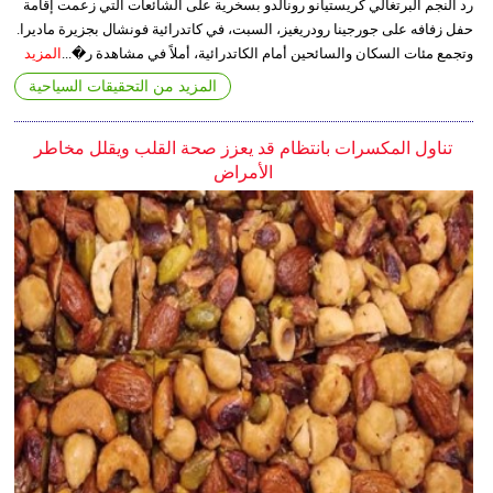
رد النجم البرتغالي كريستيانو رونالدو بسخرية على الشائعات التي زعمت إقامة
حفل زفافه على جورجينا رودريغيز، السبت، في كاتدرائية فونشال بجزيرة ماديرا.
وتجمع مئات السكان والسائحين أمام الكاتدرائية، أملاً في مشاهدة ر�...
المزيد
المزيد من التحقيقات السياحية
تناول المكسرات بانتظام قد يعزز صحة القلب ويقلل مخاطر
الأمراض