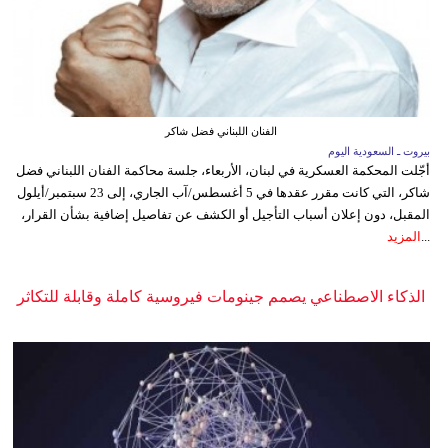
الفنان اللبناني فضل شاكر
بيروت ـ السعودية اليوم
أجّلت المحكمة العسكرية في لبنان، الأربعاء، جلسة محاكمة الفنان اللبناني فضل
شاكر، التي كانت مقرر عقدها في 5 أغسطس/آب الجاري، إلى 23 سبتمبر/أيلول
المقبل، دون إعلان أسباب التأجيل أو الكشف عن تفاصيل إضافية بشأن القرار،
...
المزيد
الذكاء الاصطناعي يصمم جينومات فيروسية كاملة وقابلة للتكاثر