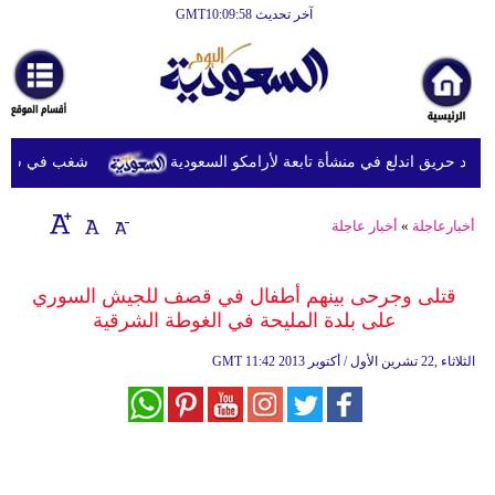
آخر تحديث GMT10:09:58
الرئيسية
أخبارعاجلة
رياضة
اد حريق اندلع في منشأة تابعة لأرامكو السعودية
شغب في سجون سريلانكا يودي
ثقافة
إقتصاد
أخبارعاجلة
»
أخبار عاجلة
فن
قتلى وجرحى بينهم أطفال في قصف للجيش السوري
وموسيقى
على بلدة المليحة في الغوطة الشرقية
أزياء
11:42 2013 الثلاثاء ,22 تشرين الأول / أكتوبر
GMT
صحة
وتغذية
سياحة