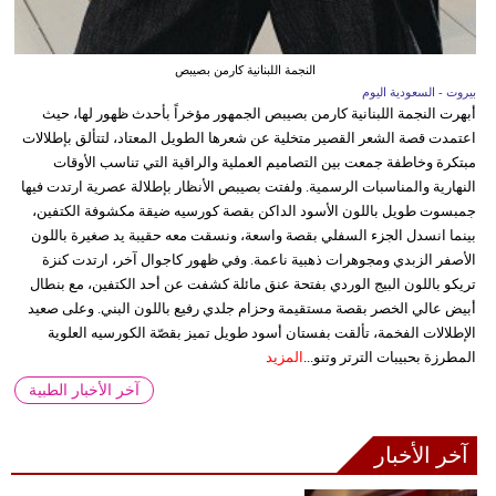
النجمة اللبنانية كارمن بصيبص
بيروت - السعودية اليوم
أبهرت النجمة اللبنانية كارمن بصيبص الجمهور مؤخراً بأحدث ظهور لها، حيث
اعتمدت قصة الشعر القصير متخلية عن شعرها الطويل المعتاد، لتتألق بإطلالات
مبتكرة وخاطفة جمعت بين التصاميم العملية والراقية التي تناسب الأوقات
النهارية والمناسبات الرسمية. ولفتت بصيبص الأنظار بإطلالة عصرية ارتدت فيها
جمبسوت طويل باللون الأسود الداكن بقصة كورسيه ضيقة مكشوفة الكتفين،
بينما انسدل الجزء السفلي بقصة واسعة، ونسقت معه حقيبة يد صغيرة باللون
الأصفر الزبدي ومجوهرات ذهبية ناعمة. وفي ظهور كاجوال آخر، ارتدت كنزة
تريكو باللون البيج الوردي بفتحة عنق مائلة كشفت عن أحد الكتفين، مع بنطال
أبيض عالي الخصر بقصة مستقيمة وحزام جلدي رفيع باللون البني. وعلى صعيد
الإطلالات الفخمة، تألقت بفستان أسود طويل تميز بقصّة الكورسيه العلوية
المطرزة بحبيبات الترتر وتنو...
المزيد
آخر الأخبار الطبية
آخر الأخبار