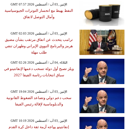
GMT 07:57 2026 الإثنين ,03 آب / أغسطس
النفط يهبط مع انحسار التوترات الجيوسياسية
وآمال التوصل لاتفاق
GMT 02:03 2026 الإثنين ,03 آب / أغسطس
ترامب يتحدث عن اتفاق مرتقب بشأن مضيق
هرمز والبرنامج النووي الإيراني وطهران تنفي
طلب مهلة
GMT 02:26 2026 الثلاثاء ,04 آب / أغسطس
ويلز تصبح أول دولة تسحب دعمها لإنفانتينو في
سباق انتخابات رئاسة الفيفا 2027
GMT 19:04 2026 الإثنين ,03 آب / أغسطس
سحب دعم دولي وتصاعد الضغوط القانونية
والدبلوماسية لإقالة رئيس الفيفا
GMT 10:19 2026 الإثنين ,03 آب / أغسطس
إنفانتينو يواجه أزمة ثقة داخل كرة القدم