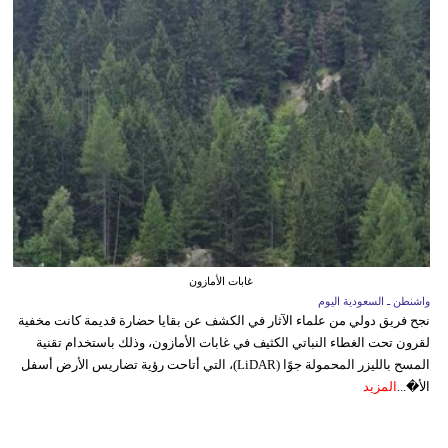
غابات الأمازون
واشنطن ـ السعودية اليوم
نجح فريق دولي من علماء الآثار في الكشف عن بقايا حضارة قديمة كانت مخفية
لقرون تحت الغطاء النباتي الكثيف في غابات الأمازون، وذلك باستخدام تقنية
المسح بالليزر المحمولة جوًا (LiDAR)، التي أتاحت رؤية تضاريس الأرض أسفل
الأ�...
المزيد