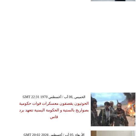
GMT 22:31 1970 الخميس ,06 آب / أغسطس
الحوثيون يقصفون معسكرات قوات حكومية
بصواريخ بالستية و الحكومة اليمنية تتعهد برد
قاس
GMT 20:02 2026 الأربعاء ,05 آب / أغسطس