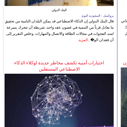
البنك الدولي
بروكسل - السعوديه اليوم
اني
قال البنك الدولي إن الذكاء الاصطناعي قد يمكن البلدان النامية من تحقيق
ي 5 أغسطس/آب الجاري، إلى 23
ما يعادل قرناً من التنمية في غضون عقد واحد، شريطة أن تتحرك بسرعة
ل
لسد الفجوات في مجالات الطاقة والاتصال والمهارات. وخلص التقرير إلى
أن فقدان الو�...
المزيد
ن
اختبارات أمنية تكشف مخاطر جديدة لوكلاء الذكاء
الاصطناعي المستقلين