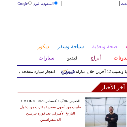
بحث
السعودية اليوم
Google
صحة وتغذية
سياحة وسفر
ديكور
دونات
أبراج
فيديو
سيارات
راة
انفجار سيارة مفخخة بجرمانا قرب دمشق يسفر عن
آخر الأخبار
GMT 02:01 2026 الخميس ,06 آب / أغسطس
طبيب من أصول مصرية يقترب من دخول
التاريخ الأميركي بعد فوزه بترشيح
الديمقراطيين