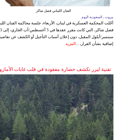
الفنان اللبناني فضل شاكر
بيروت ـ السعودية اليوم
أجّلت المحكمة العسكرية في لبنان، الأربعاء، جلسة محاكمة الفنان اللبن
فضل شاكر، التي كانت مقرر عقدها ف
سبتمبر/أيلول المقبل، دون إعلان أسباب التأجيل أو الكشف عن تفاصي
إضافية بشأن القرار، ...
المزيد
تقنية ليزر تكشف حضارة مفقودة في قلب غابات الأمازو