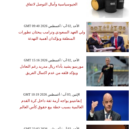
الجيوسياسية وآمال التوصل لاتفاق
GMT 09:40 2026 الأحد ,02 آب / أغسطس
ولي العهد السعودي وترامب يبحثان تطورات
المنطقة ويؤكدان أهمية التهدئة
GMT 15:16 2026 الأحد ,02 آب / أغسطس
مورينيو يشيد بأداء ريال مدريد رغم التعادل
ويؤكد قلقه من عدم اكتمال الفريق
GMT 10:19 2026 الإثنين ,03 آب / أغسطس
إنفانتينو يواجه أزمة ثقة داخل كرة القدم
العالمية بسبب خطة بيع حقوق كأس العالم
GMT 22:02 2026 الأحد ,02 آب / أغسطس