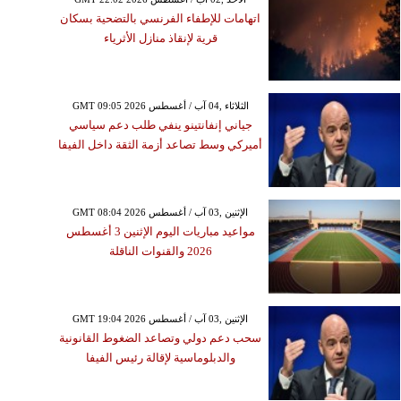
اتهامات للإطفاء الفرنسي بالتضحية بسكان
قرية لإنقاذ منازل الأثرياء
GMT 09:05 2026 الثلاثاء ,04 آب / أغسطس
جياني إنفانتينو ينفي طلب دعم سياسي
أميركي وسط تصاعد أزمة الثقة داخل الفيفا
GMT 08:04 2026 الإثنين ,03 آب / أغسطس
مواعيد مباريات اليوم الإثنين 3 أغسطس
2026 والقنوات الناقلة
GMT 19:04 2026 الإثنين ,03 آب / أغسطس
سحب دعم دولي وتصاعد الضغوط القانونية
والدبلوماسية لإقالة رئيس الفيفا