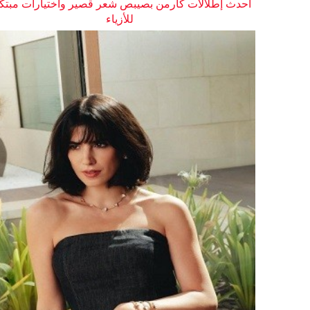
أحدث إطلالات كارمن بصيبص شعر قصير واختيارات مبتك
للأزياء