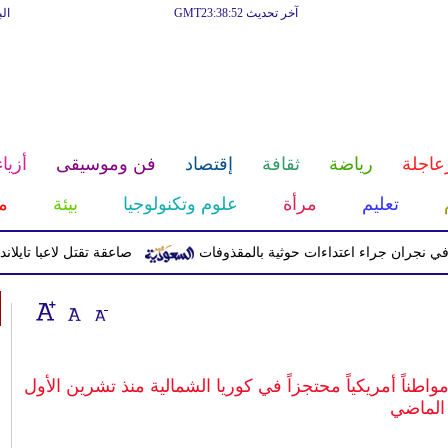
آخر تحديث GMT23:38:52
ال
عاجلة
رياضة
ثقافة
إقتصاد
فن وموسيقى
أزياء
تعليم
مرأة
علوم وتكنولوجيا
بيئة
م
صاعقة تقتل لاعبا تايلانديا وتصيب 12 آخرين خلال مبا
اطناً أمريكياً محتجزاً في كوريا الشمالية منذ تشرين الأول
الماضي