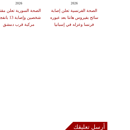
2026
2026
20
اليونيفيل ترصد إطلاق 113
الصحة الفرنسية تعلن إصابة
الصحة السورية تعلن مقت
ليا على لبنان
سائح بفيروس هانتا بعد عبوره
شخصين وإصابة 13 با
م واحد
فرنسا وعزله في إسبانيا
مركبة قرب دمشق
أرسل تعليقك