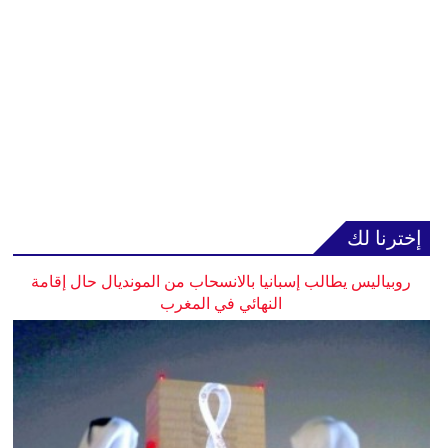
إخترنا لك
روبياليس يطالب إسبانيا بالانسحاب من المونديال حال إقامة
النهائي في المغرب