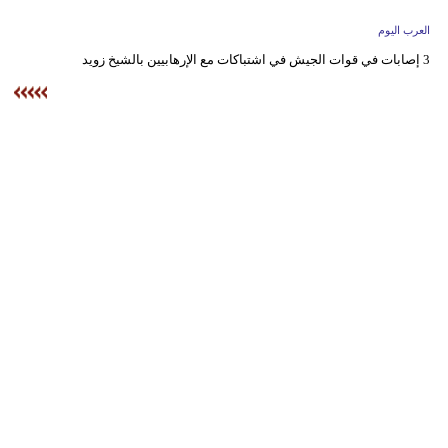
وسفر
العرب اليوم
ديكور
3 إصابات في قوات الجيش في اشتباكات مع الإرهابيين بالشيخ زويد
أخبار
إعلام
تعليم
مرأة
علوم
وتكنولوجيا
بيئة
مدوَّنات
أبراج