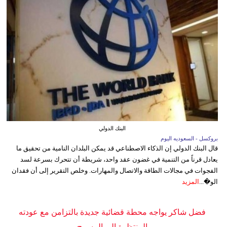
البنك الدولي
بروكسل - السعوديه اليوم
قال البنك الدولي إن الذكاء الاصطناعي قد يمكن البلدان النامية من تحقيق ما
يعادل قرناً من التنمية في غضون عقد واحد، شريطة أن تتحرك بسرعة لسد
الفجوات في مجالات الطاقة والاتصال والمهارات. وخلص التقرير إلى أن فقدان
الو�...
المزيد
فضل شاكر يواجه محطة قضائية جديدة بالتزامن مع عودته
المنتظرة إلى المسرح