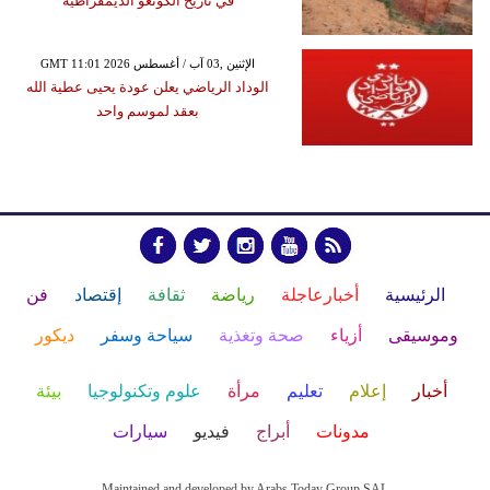
في تاريخ الكونغو الديمقراطية
GMT 11:01 2026 الإثنين ,03 آب / أغسطس
الوداد الرياضي يعلن عودة يحيى عطية الله
بعقد لموسم واحد
الرئيسية
أخبارعاجلة
رياضة
ثقافة
إقتصاد
فن
وموسيقى
أزياء
صحة وتغذية
سياحة وسفر
ديكور
أخبار
إعلام
تعليم
مرأة
علوم وتكنولوجيا
بيئة
مدونات
أبراج
فيديو
سيارات
Maintained and developed by Arabs Today Group SAL