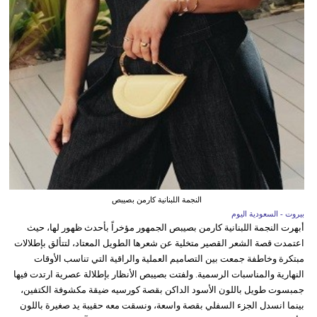
النجمة اللبنانية كارمن بصيبص
بيروت - السعودية اليوم
أبهرت النجمة اللبنانية كارمن بصيبص الجمهور مؤخراً بأحدث ظهور لها، حيث
اعتمدت قصة الشعر القصير متخلية عن شعرها الطويل المعتاد، لتتألق بإطلالات
مبتكرة وخاطفة جمعت بين التصاميم العملية والراقية التي تناسب الأوقات
النهارية والمناسبات الرسمية. ولفتت بصيبص الأنظار بإطلالة عصرية ارتدت فيها
جمبسوت طويل باللون الأسود الداكن بقصة كورسيه ضيقة مكشوفة الكتفين،
بينما انسدل الجزء السفلي بقصة واسعة، ونسقت معه حقيبة يد صغيرة باللون