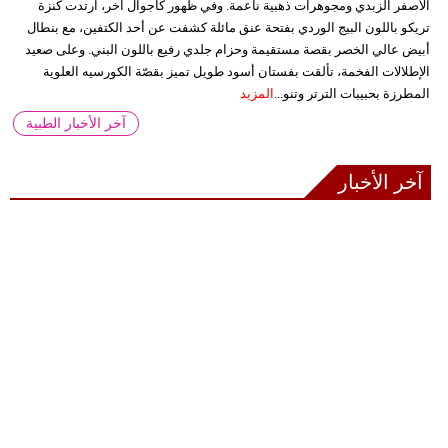
الأصفر الزبدي ومجوهرات ذهبية ناعمة. وفي ظهور كاجوال آخر، ارتدت كنزة
تريكو باللون البيج الوردي بفتحة عنق مائلة كشفت عن أحد الكتفين، مع بنطال
أبيض عالي الخصر بقصة مستقيمة وحزام جلدي رفيع باللون البني. وعلى صعيد
الإطلالات الفخمة، تألقت بفستان أسود طويل تميز بقصّة الكورسيه العلوية
المطرزة بحبيبات الترتر وتنو...
المزيد
آخر الأخبار الطبية
آخر الأخبار