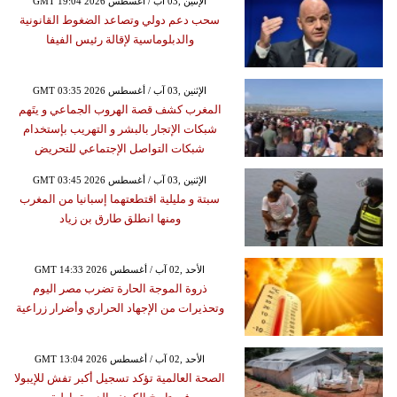
GMT 19:04 2026 الإثنين ,03 آب / أغسطس
سحب دعم دولي وتصاعد الضغوط القانونية
والدبلوماسية لإقالة رئيس الفيفا
GMT 03:35 2026 الإثنين ,03 آب / أغسطس
المغرب كشف قصة الهروب الجماعي و يتَهم
شبكات الإتجار بالبشر و التهريب بإستخدام
شبكات التواصل الإجتماعي للتحريض
GMT 03:45 2026 الإثنين ,03 آب / أغسطس
سبتة و مليلية اقتطعتهما إسبانيا من المغرب
ومنها انطلق طارق بن زياد
GMT 14:33 2026 الأحد ,02 آب / أغسطس
ذروة الموجة الحارة تضرب مصر اليوم
وتحذيرات من الإجهاد الحراري وأضرار زراعية
GMT 13:04 2026 الأحد ,02 آب / أغسطس
الصحة العالمية تؤكد تسجيل أكبر تفش للإيبولا