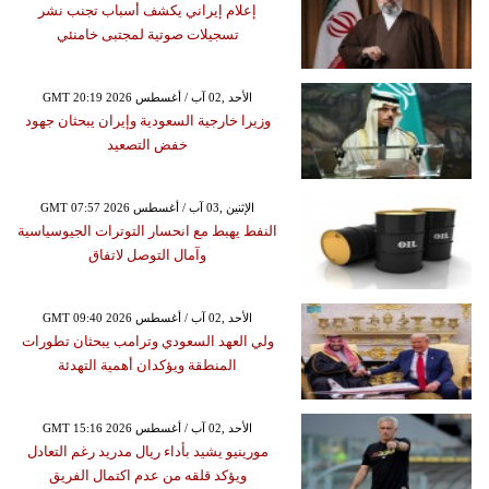
إعلام إيراني يكشف أسباب تجنب نشر
تسجيلات صوتية لمجتبى خامنئي
GMT 20:19 2026 الأحد ,02 آب / أغسطس
وزيرا خارجية السعودية وإيران يبحثان جهود
خفض التصعيد
GMT 07:57 2026 الإثنين ,03 آب / أغسطس
النفط يهبط مع انحسار التوترات الجيوسياسية
وآمال التوصل لاتفاق
GMT 09:40 2026 الأحد ,02 آب / أغسطس
ولي العهد السعودي وترامب يبحثان تطورات
المنطقة ويؤكدان أهمية التهدئة
GMT 15:16 2026 الأحد ,02 آب / أغسطس
مورينيو يشيد بأداء ريال مدريد رغم التعادل
ويؤكد قلقه من عدم اكتمال الفريق