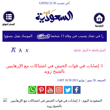
آخر تحديث GMT02:32:30
الرئيسية
أخبارعاجلة
رياضة
ا في تشاد يتسبب في وفاة 13 شخصا
الموساد يقيل مسؤولين بار
ثقافة
إقتصاد
أخبارعاجلة
»
أخبار عاجلة
فن
3 إصابات في قوات الجيش في اشتباكات مع الإرهابيين
وموسيقى
بالشيخ زويد
أزياء
16:59 2013 الجمعة ,26 تموز / يوليو
GMT
صحة
وتغذية
سياحة