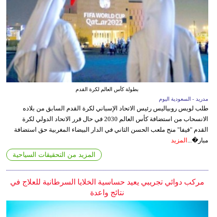
بطولة كأس العالم لكرة القدم
مدريد - السعودية اليوم
طلب لويس روبياليس رئيس الاتحاد الإسباني لكرة القدم السابق من بلاده
الانسحاب من استضافة كأس العالم 2030 في حال قرر الاتحاد الدولي لكرة
القدم "فيفا" منح ملعب الحسن الثاني في الدار البيضاء المغربية حق استضافة
مبار�...
المزيد
المزيد من التحقيقات السياحية
مركب دوائي تجريبي يعيد حساسية الخلايا السرطانية للعلاج في
نتائج واعدة