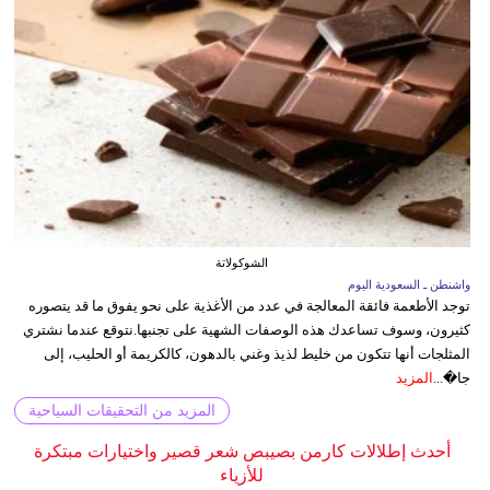
الشوكولاتة
واشنطن ـ السعودية اليوم
توجد الأطعمة فائقة المعالجة في عدد من الأغذية على نحو يفوق ما قد يتصوره
كثيرون، وسوف تساعدك هذه الوصفات الشهية على تجنبها.نتوقع عندما نشتري
المثلجات أنها تتكون من خليط لذيذ وغني بالدهون، كالكريمة أو الحليب، إلى
جا�...
المزيد
المزيد من التحقيقات السياحية
أحدث إطلالات كارمن بصيبص شعر قصير واختيارات مبتكرة
للأزياء