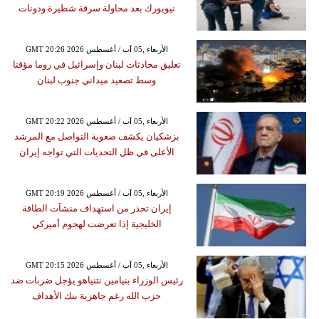
نيويورك بعد محاولة سرقة شطيرة ودونات
GMT 20:26 2026 الأربعاء ,05 آب / أغسطس
تعليق محادثات لبنان وإسرائيل في روما مؤقتا
وسط تصعيد ميداني جنوب لبنان
GMT 20:22 2026 الأربعاء ,05 آب / أغسطس
بزشكيان يكشف صعوبة التواصل مع المرشد
الأعلى في ظل التحديات التي تواجه إيران
GMT 20:19 2026 الأربعاء ,05 آب / أغسطس
إيران تحذر من استهداف منشآت الطاقة
الخليجية إذا تعرضت لهجوم أميركي
GMT 20:15 2026 الأربعاء ,05 آب / أغسطس
رئيس الوزراء بنيامين نتنياهو يؤجل ضربات ضد
حزب الله رغم جاهزية بنك الأهداف