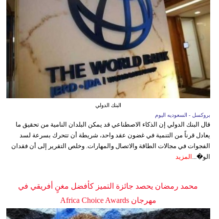
البنك الدولي
بروكسل - السعوديه اليوم
قال البنك الدولي إن الذكاء الاصطناعي قد يمكن البلدان النامية من تحقيق ما
يعادل قرناً من التنمية في غضون عقد واحد، شريطة أن تتحرك بسرعة لسد
الفجوات في مجالات الطاقة والاتصال والمهارات. وخلص التقرير إلى أن فقدان
الو�...
المزيد
محمد رمضان يحصد جائزة التميز كأفضل مغنٍ أفريقي في
مهرجان Africa Choice Awards