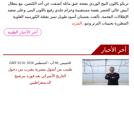
تريكو باللون البيج الوردي بفتحة عنق مائلة كشفت عن أحد الكتفين، مع بنطال
أبيض عالي الخصر بقصة مستقيمة وحزام جلدي رفيع باللون البني. وعلى صعيد
الإطلالات الفخمة، تألقت بفستان أسود طويل تميز بقصّة الكورسيه العلوية
المطرزة بحبيبات الترتر وتنو...
المزيد
آخر الأخبار الطبية
آخر الأخبار
GMT 02:01 2026 الخميس ,06 آب / أغسطس
طبيب من أصول مصرية يقترب من دخول
التاريخ الأميركي بعد فوزه بترشيح
الديمقراطيين