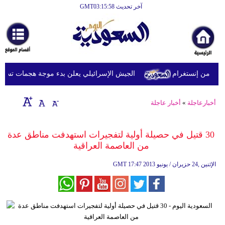
آخر تحديث GMT03:15:58
الرئيسية
أخبارعاجلة
رياضة
 من إنستغرام
الجيش الإسرائيلي يعلن بدء موجة هجمات تستهدف ج
ثقافة
إقتصاد
أخبارعاجلة
»
أخبار عاجلة
فن
30 قتيل في حصيلة أولية لتفجيرات استهدفت مناطق عدة
وموسيقى
من العاصمة العراقية‏
أزياء
17:47 2013 الإثنين ,24 حزيران / يونيو
GMT
صحة
وتغذية
سياحة