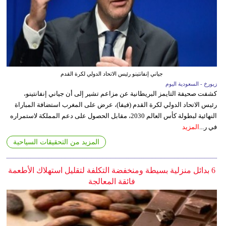
جياني إنفانتينو رئيس الاتحاد الدولي لكرة القدم
زيورخ - السعودية اليوم
كشفت صحيفة التايمز البريطانية عن مزاعم تشير إلى أن جياني إنفانتينو،
رئيس الاتحاد الدولي لكرة القدم (فيفا)، عرض على المغرب استضافة المباراة
النهائية لبطولة كأس العالم 2030، مقابل الحصول على دعم المملكة لاستمراره
في ر...
المزيد
المزيد من التحقيقات السياحية
6 بدائل منزلية بسيطة ومنخفضة التكلفة لتقليل استهلاك الأطعمة
فائقة المعالجة