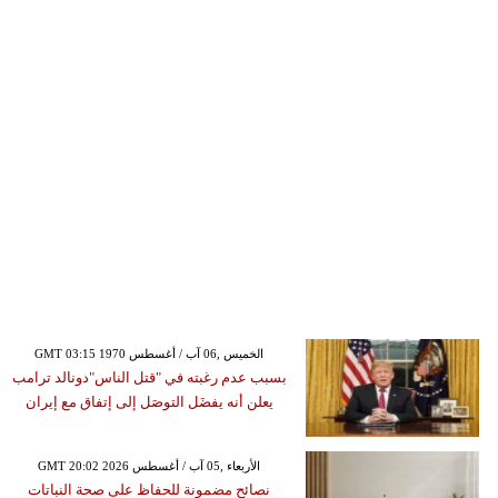
GMT 03:15 1970 الخميس ,06 آب / أغسطس
بسبب عدم رغبته في "قتل الناس"دونالد ترامب
يعلن أنه يفضَل التوصَل إلى إتفاق مع إيران
GMT 20:02 2026 الأربعاء ,05 آب / أغسطس
نصائح مضمونة للحفاظ على صحة النباتات