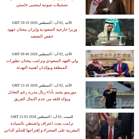
تسجيلات صوتية لمجتبى خامنئي
GMT 20:19 2026 الأحد ,02 آب / أغسطس
وزيرا خارجية السعودية وإيران يبحثان جهود
خفض التصعيد
GMT 09:40 2026 الأحد ,02 آب / أغسطس
ولي العهد السعودي وترامب يبحثان تطورات
المنطقة ويؤكدان أهمية التهدئة
GMT 15:16 2026 الأحد ,02 آب / أغسطس
مورينيو يشيد بأداء ريال مدريد رغم التعادل
ويؤكد قلقه من عدم اكتمال الفريق
GMT 21:03 2026 السبت ,01 آب / أغسطس
ترامب يجدد اعتراف واشنطن بالسيادة
المغربية على الصحراء و إقتراحها للحكم الذاتي