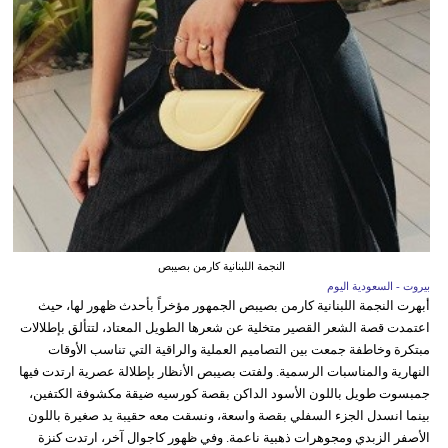
النجمة اللبنانية كارمن بصيبص
بيروت - السعودية اليوم
أبهرت النجمة اللبنانية كارمن بصيبص الجمهور مؤخراً بأحدث ظهور لها، حيث
اعتمدت قصة الشعر القصير متخلية عن شعرها الطويل المعتاد، لتتألق بإطلالات
مبتكرة وخاطفة جمعت بين التصاميم العملية والراقية التي تناسب الأوقات
النهارية والمناسبات الرسمية. ولفتت بصيبص الأنظار بإطلالة عصرية ارتدت فيها
جمبسوت طويل باللون الأسود الداكن بقصة كورسيه ضيقة مكشوفة الكتفين،
بينما انسدل الجزء السفلي بقصة واسعة، ونسقت معه حقيبة يد صغيرة باللون
الأصفر الزبدي ومجوهرات ذهبية ناعمة. وفي ظهور كاجوال آخر، ارتدت كنزة