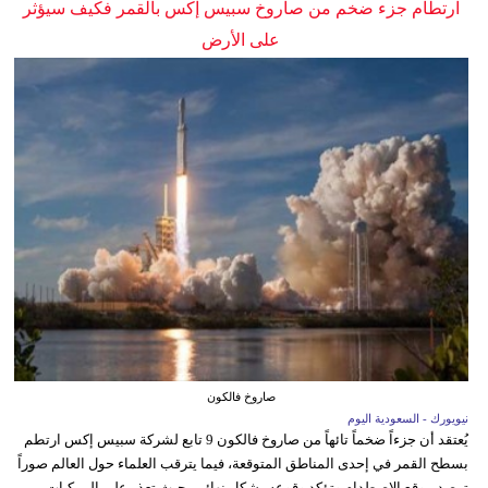
ارتطام جزء ضخم من صاروخ سبيس إكس بالقمر فكيف سيؤثر
على الأرض
صاروخ فالكون
نيويورك - السعودية اليوم
يُعتقد أن جزءاً ضخماً تائهاً من صاروخ فالكون 9 تابع لشركة سبيس إكس ارتطم
بسطح القمر في إحدى المناطق المتوقعة، فيما يترقب العلماء حول العالم صوراً
ترصد موقع الاصطدام وتؤكد وقوعه بشكل نهائي، حيث تعذر على المركبات