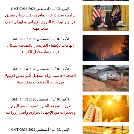
GMT 02:03 2026 الإثنين ,03 آب / أغسطس
ترامب يتحدث عن اتفاق مرتقب بشأن مضيق
هرمز والبرنامج النووي الإيراني وطهران تنفي
طلب مهلة
GMT 22:02 2026 الأحد ,02 آب / أغسطس
اتهامات للإطفاء الفرنسي بالتضحية بسكان
قرية لإنقاذ منازل الأثرياء
GMT 13:04 2026 الأحد ,02 آب / أغسطس
الصحة العالمية تؤكد تسجيل أكبر تفش للإيبولا
في تاريخ الكونغو الديمقراطية
GMT 14:33 2026 الأحد ,02 آب / أغسطس
ذروة الموجة الحارة تضرب مصر اليوم
وتحذيرات من الإجهاد الحراري وأضرار زراعية
GMT 08:36 2026 الإثنين ,03 آب / أغسطس