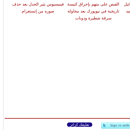
ئيل
القبض على متهم بإحراق كنيسة
فينيسيوس يثير الجدل بعد حذف
د
تاريخية في نيويورك بعد محاولة
صوره من إنستغرام
سرقة شطيرة ودونات
تعليقك كزائر