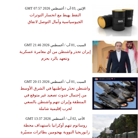
GMT 07:57 2026 الإثنين ,03 آب / أغسطس
النفط يهبط مع انحسار التوترات
الجيوسياسية وآمال التوصل لاتفاق
GMT 21:46 2026 السبت ,01 آب / أغسطس
إيران تحذر واشنطن من أي مغامرة عسكرية
وتتعهد بالرد بحزم
GMT 20:15 2026 السبت ,01 آب / أغسطس
واشنطن تحذَر مواطنيها في الشرق الأوسط
من إحتمال حدوث تصعيد غير متوقع في
المنطقة وإيران تتهم واشنطن بالسعي
لحرب إقليمية شاملة
GMT 13:37 2026 الأحد ,02 آب / أغسطس
روساتوم تتهم أوكرانيا باستهداف محطة
زابوريجيا النووية بهجومين بطائرات مسيّرة