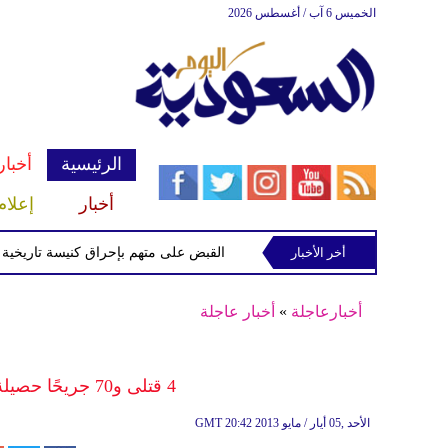
الخميس 6 آب / أغسطس 2026
الرئيسية
أخبار
أخبار
إعلام
ميداني جنوب لبنان
أخر الأخبار
القبض على متهم بإحراق كنيسة تاريخية في نيو
أخبارعاجلة
»
أخبار عاجلة
4 قتلى و70 جريحًا حصيلة العدوان الاسرائيلي على سورية
20:42 2013 الأحد ,05 أيار / مايو
GMT