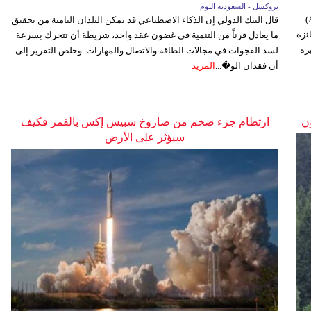
بروكسل - السعوديه اليوم
أعلنت إدارة مهرجان الموسيقى بجنوب أفريقيا (Africa Choice Awards)
قال البنك الدولي إن الذكاء الاصطناعي قد يمكن البلدان النامية من تحقيق
ئزة
ما يعادل قرناً من التنمية في غضون عقد واحد، شريطة أن تتحرك بسرعة
ره
لسد الفجوات في مجالات الطاقة والاتصال والمهارات. وخلص التقرير إلى
أن فقدان الو�...
المزيد
ن
ارتطام جزء ضخم من صاروخ سبيس إكس بالقمر فكيف
سيؤثر على الأرض