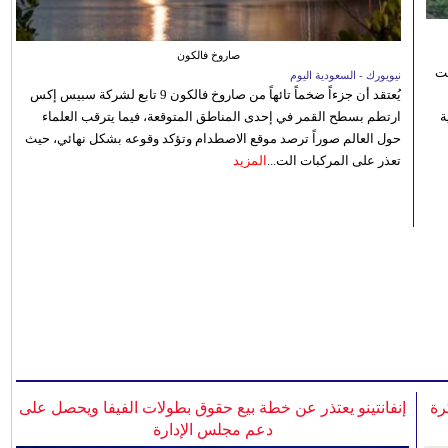
صاروخ فالكون
نت
نيويورك - السعودية اليوم
يُعتقد أن جزءاً ضخماً تائهاً من صاروخ فالكون 9 تابع لشركة سبيس إكس
 رؤية
ارتطم بسطح القمر في إحدى المناطق المتوقعة، فيما يترقب العلماء
حول العالم صوراً ترصد موقع الاصطدام وتؤكد وقوعه بشكل نهائي، حيث
تعذر على المركبات الت...
المزيد
رة
إنفانتينو يعتذر عن خطة بيع حقوق بطولات الفيفا ويحصل على
دعم مجلس الإدارة