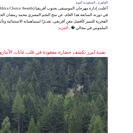
القاهرة ـ السعودية اليوم
في دورته السابعة هذا العام، عن منح النجم المصري محمد رمضان الجا
الفخرية للتميز كأفضل مغنٍ أفريقي، تقديرًا لمساهماته الاستثنائية وتأثي
الملموس في مجالي �...
المزيد
تقنية ليزر تكشف حضارة مفقودة في قلب غابات الأمازو