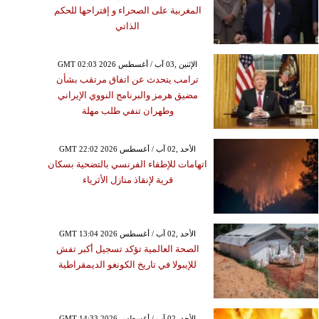
المغربية على الصحراء و إقتراحها للحكم
الذاتي
GMT 02:03 2026 الإثنين ,03 آب / أغسطس
ترامب يتحدث عن اتفاق مرتقب بشأن
مضيق هرمز والبرنامج النووي الإيراني
وطهران تنفي طلب مهلة
GMT 22:02 2026 الأحد ,02 آب / أغسطس
اتهامات للإطفاء الفرنسي بالتضحية بسكان
قرية لإنقاذ منازل الأثرياء
GMT 13:04 2026 الأحد ,02 آب / أغسطس
الصحة العالمية تؤكد تسجيل أكبر تفش
للإيبولا في تاريخ الكونغو الديمقراطية
GMT 14:33 2026 الأحد ,02 آب / أغسطس