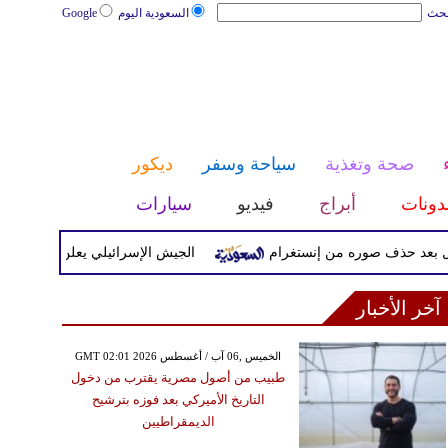
بحث
السعودية اليوم
Google
صحة وتغذية
سياحة وسفر
ديكور
دونات
أبراج
فيديو
سيارات
ذف صوره من إنستغرام
الجيش الإسرائيلي يعلن بدء موجة هجمات ت
آخر الأخبار
GMT 02:01 2026 الخميس ,06 آب / أغسطس
طبيب من أصول مصرية يقترب من دخول
التاريخ الأميركي بعد فوزه بترشيح
الديمقراطيين