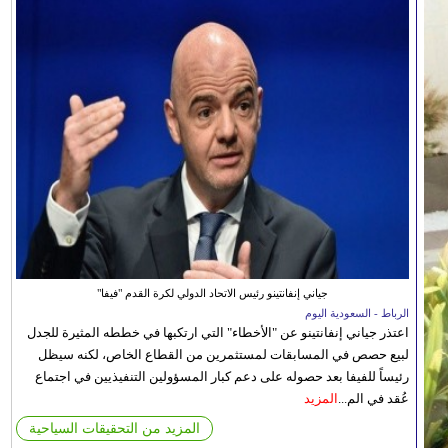
جياني إنفانتينو رئيس الاتحاد الدولي لكرة القدم "فيفا"
الرباط - السعودية اليوم
اعتذر جياني إنفانتينو عن "الأخطاء" التي ارتكبها في خططه المثيرة للجدل
لبيع حصص في المسابقات لمستثمرين من القطاع الخاص، لكنه سيظل
رئيساً للفيفا بعد حصوله على دعم كبار المسؤولين التنفيذيين في اجتماع
عُقد في الم...
المزيد
المزيد من التحقيقات السياحية