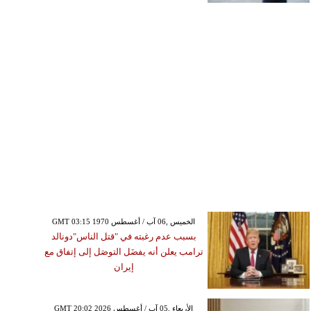
GMT 03:15 1970 الخميس ,06 آب / أغسطس
بسبب عدم رغبته في "قتل الناس"دونالد
ترامب يعلن أنه يفضَل التوصَل إلى إتفاق مع
إيران
GMT 20:02 2026 الأربعاء ,05 آب / أغسطس