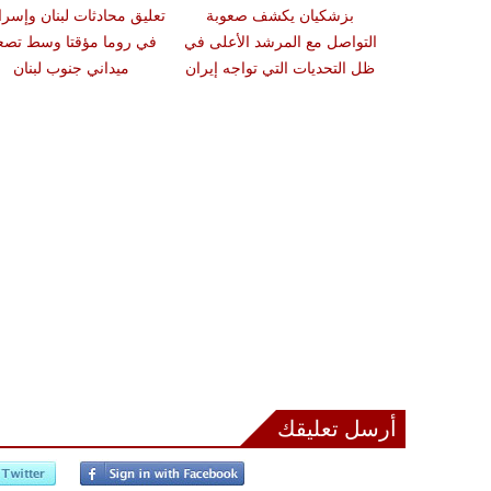
من استهداف
بزشكيان يكشف صعوبة
تعليق محادثات لبنان وإسرا
الخليجية إذا
التواصل مع المرشد الأعلى في
في روما مؤقتا وسط تصعي
وم أميركي
ظل التحديات التي تواجه إيران
ميداني جنوب لبنان
أرسل تعليقك