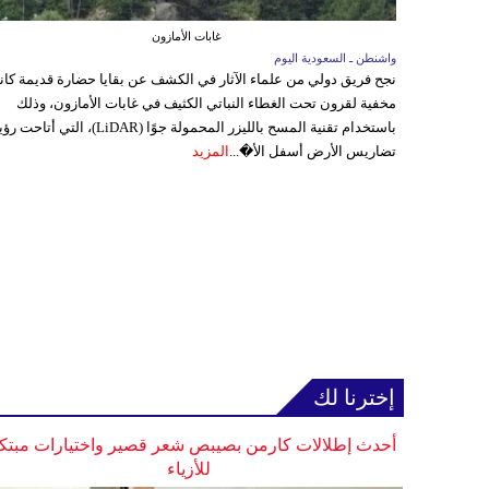
غابات الأمازون
واشنطن ـ السعودية اليوم
نجح فريق دولي من علماء الآثار في الكشف عن بقايا حضارة قديمة كا
مخفية لقرون تحت الغطاء النباتي الكثيف في غابات الأمازون، وذلك
باستخدام تقنية المسح بالليزر المحمولة جوًا (LiDAR)، التي أتاحت
تضاريس الأرض أسفل الأ�...
المزيد
إخترنا لك
أحدث إطلالات كارمن بصيبص شعر قصير واختيارات مبتك
للأزياء