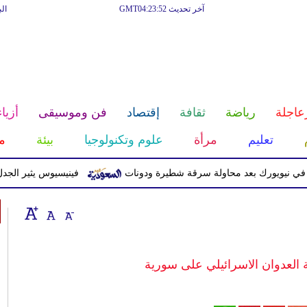
آخر تحديث GMT04:23:52
ال
عاجلة
رياضة
ثقافة
إقتصاد
فن وموسيقى
أزياء
تعليم
مرأة
علوم وتكنولوجيا
بيئة
م
يورك بعد محاولة سرقة شطيرة ودونات
فينيسيوس يثير الجدل بعد ح