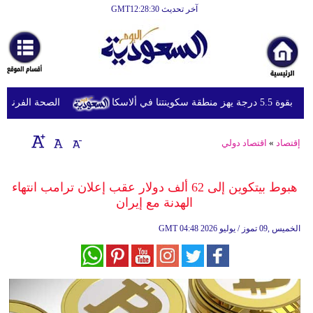
آخر تحديث GMT12:28:30
الرئيسية
أخبارعاجلة
رياضة
 منطقة سكوينتنا في ألاسكا
الصحة الفرنسية تعل
ثقافة
إقتصاد
إقتصاد
»
اقتصاد دولي
فن
هبوط بيتكوين إلى 62 ألف دولار عقب إعلان ترامب انتهاء
وموسيقى
الهدنة مع إيران
أزياء
04:48 2026 الخميس ,09 تموز / يوليو
GMT
صحة
وتغذية
سياحة