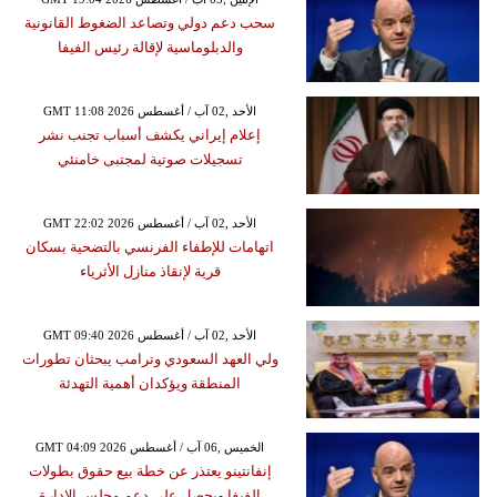
سحب دعم دولي وتصاعد الضغوط القانونية
والدبلوماسية لإقالة رئيس الفيفا
GMT 11:08 2026 الأحد ,02 آب / أغسطس
إعلام إيراني يكشف أسباب تجنب نشر
تسجيلات صوتية لمجتبى خامنئي
GMT 22:02 2026 الأحد ,02 آب / أغسطس
اتهامات للإطفاء الفرنسي بالتضحية بسكان
قرية لإنقاذ منازل الأثرياء
GMT 09:40 2026 الأحد ,02 آب / أغسطس
ولي العهد السعودي وترامب يبحثان تطورات
المنطقة ويؤكدان أهمية التهدئة
GMT 04:09 2026 الخميس ,06 آب / أغسطس
إنفانتينو يعتذر عن خطة بيع حقوق بطولات
الفيفا ويحصل على دعم مجلس الإدارة