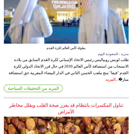
بطولة كأس العالم لكرة القدم
مدريد - السعودية اليوم
طلب لويس روبياليس رئيس الاتحاد الإسباني لكرة القدم السابق من بلاده
الانسحاب من استضافة كأس العالم 2030 في حال قرر الاتحاد الدولي لكرة
القدم "فيفا" منح ملعب الحسن الثاني في الدار البيضاء المغربية حق استضافة
مبار�...
المزيد
المزيد من التحقيقات السياحية
تناول المكسرات بانتظام قد يعزز صحة القلب ويقلل مخاطر
الأمراض