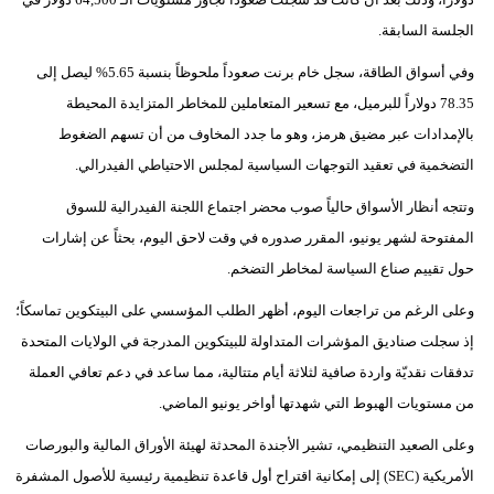
فيديو
الجلسة السابقة.
وفي أسواق الطاقة، سجل خام برنت صعوداً ملحوظاً بنسبة 5.65% ليصل إلى
سيارات
78.35 دولاراً للبرميل، مع تسعير المتعاملين للمخاطر المتزايدة المحيطة
بالإمدادات عبر مضيق هرمز، وهو ما جدد المخاوف من أن تسهم الضغوط
التضخمية في تعقيد التوجهات السياسية لمجلس الاحتياطي الفيدرالي.
وتتجه أنظار الأسواق حالياً صوب محضر اجتماع اللجنة الفيدرالية للسوق
المفتوحة لشهر يونيو، المقرر صدوره في وقت لاحق اليوم، بحثاً عن إشارات
حول تقييم صناع السياسة لمخاطر التضخم.
وعلى الرغم من تراجعات اليوم، أظهر الطلب المؤسسي على البيتكوين تماسكاً؛
إذ سجلت صناديق المؤشرات المتداولة للبيتكوين المدرجة في الولايات المتحدة
تدفقات نقديّة واردة صافية لثلاثة أيام متتالية، مما ساعد في دعم تعافي العملة
من مستويات الهبوط التي شهدتها أواخر يونيو الماضي.
وعلى الصعيد التنظيمي، تشير الأجندة المحدثة لهيئة الأوراق المالية والبورصات
الأمريكية (SEC) إلى إمكانية اقتراح أول قاعدة تنظيمية رئيسية للأصول المشفرة