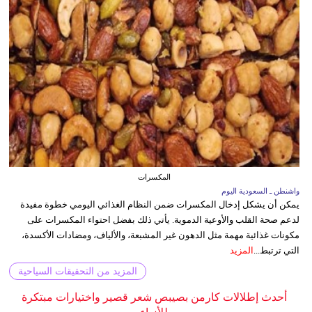
المكسرات
واشنطن ـ السعودية اليوم
يمكن أن يشكل إدخال المكسرات ضمن النظام الغذائي اليومي خطوة مفيدة
لدعم صحة القلب والأوعية الدموية. يأتي ذلك بفضل احتواء المكسرات على
مكونات غذائية مهمة مثل الدهون غير المشبعة، والألياف، ومضادات الأكسدة،
التي ترتبط...
المزيد
المزيد من التحقيقات السياحية
أحدث إطلالات كارمن بصيبص شعر قصير واختيارات مبتكرة