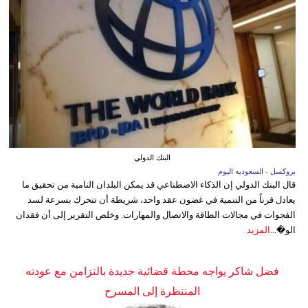
البنك الدولي
بروكسل - السعوديه اليوم
قال البنك الدولي إن الذكاء الاصطناعي قد يمكن البلدان النامية من تحقيق ما
يعادل قرناً من التنمية في غضون عقد واحد، شريطة أن تتحرك بسرعة لسد
الفجوات في مجالات الطاقة والاتصال والمهارات. وخلص التقرير إلى أن فقدان
الو�...
المزيد
فضل شاكر يواجه محطة قضائية جديدة بالتزامن مع عودته
المنتظرة إلى المسرح