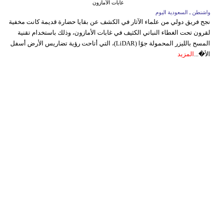
غابات الأمازون
واشنطن ـ السعودية اليوم
نجح فريق دولي من علماء الآثار في الكشف عن بقايا حضارة قديمة كانت مخفية
لقرون تحت الغطاء النباتي الكثيف في غابات الأمازون، وذلك باستخدام تقنية
المسح بالليزر المحمولة جوًا (LiDAR)، التي أتاحت رؤية تضاريس الأرض أسفل
الأ�...
المزيد