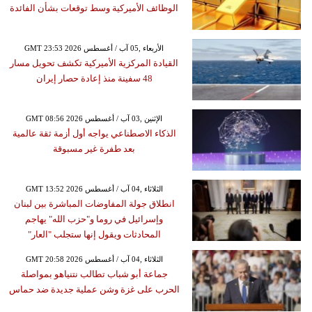
الوظائف الأميركية وسط توقعات بشأن الفائدة
GMT 23:53 2026 الأربعاء ,05 آب / أغسطس
القيادة المركزية الأميركية تكشف تحويل مسار
48 سفينة منذ إعادة حصار إيران
GMT 08:56 2026 الإثنين ,03 آب / أغسطس
الذكاء الاصطناعي يواجه أول أزمة ثقة عالمية
بعد طفرة غير مسبوقة
GMT 13:52 2026 الثلاثاء ,04 آب / أغسطس
انطلاق جولة المفاوضات المباشرة بين لبنان
وإسرائيل في روما و"حزب الله" يهاجم
المحادثات ويقول إنها ستجلب "العار"
GMT 20:58 2026 الثلاثاء ,04 آب / أغسطس
جماعة أبو شباب تطالب نتنياهو بمواصلة
الحرب على غزة وشن عملية جديدة ضد حماس