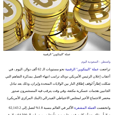
وسفر
ديكور
أخبار
إعلام
تعليم
عملة "البيتكوين" الرقمية
مرأة
واشنطن - السعودية اليوم
تراجعت
عملة "البيتكوين" الرقمية
نحو مستويات الـ 62 ألف دولار، اليوم ، في
علوم
أعقاب إعلان الرئيس الأمريكي دونالد ترامب انتهاء العمل بمذكرة التفاهم التي
وتكنولوجيا
شكلت إطاراً لوقف إطلاق النار بين الولايات المتحدة وإيران، وذلك بعد تبادل
بيئة
الجانبين هجمات عسكرية مكثفة، وفي وقت يترقب فيه المستثمرون صدور
محضر الاجتماع الأخير لمجلس الاحتياطي الفيدرالي (البنك المركزي الأمريكي).
مدوَّنات
وانخفضت
العملة المشفرة
الأكبر في العالم بنسبة 1.8% لتصل إلى 62,143.2
أبراج
دولاراً، وذلك بعد أن كانت قد سجلت صعوداً تجاوز مستويات الـ 64,500 دولار في