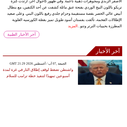
الأصفر الزبدي ومجوهرات ذهبية ناعمة. وفي ظهور كاجوال آخر، ارتدت كنزة
تريكو باللون البيج الوردي بفتحة عنق مائلة كشفت عن أحد الكتفين، مع بنطال
أبيض عالي الخصر بقصة مستقيمة وحزام جلدي رفيع باللون البني. وعلى صعيد
الإطلالات الفخمة، تألقت بفستان أسود طويل تميز بقصّة الكورسيه العلوية
المطرزة بحبيبات الترتر وتنو...
المزيد
آخر الأخبار الطبية
آخر الأخبار
GMT 21:29 2026 الجمعة ,07 آب / أغسطس
واشنطن تضغط لوقف إطلاق النار في غزة لمدة
أسبوعين تمهيدًا لتنفيذ خطة ترامب للسلام