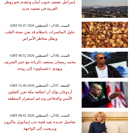
إسرائيل تقصف جنوب لبنان وتتقدم نحو زوطر
الغربية في تصعيد جديد
GMT 05:47 2026 السبت ,08 آب / أغسطس
تناول المكسرات بانتظام قد يعزز صحة القلب
ويقلل مخاطر الأمراض
GMT 06:52 2026 السبت ,08 آب / أغسطس
محمد رمضان يستعيد ذكرياته مع عمر الشريف
ويهدي «عشماوي» إلى روحه
GMT 15:40 2026 الجمعة ,07 آب / أغسطس
أردوغان يؤكد أن اتفاقية مكة تعزز التعاون
الأمني والدفاعي وتدعم استقرار المنطقة
GMT 08:41 2026 السبت ,08 آب / أغسطس
تفاصيل جديدة تعيد قصة حب إيمانويل ماكرون
وبريجيت إلى الواجهة