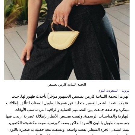
النجمة اللبنانية كارمن بصيبص
بيروت - السعودية اليوم
أبهرت النجمة اللبنانية كارمن بصيبص الجمهور مؤخراً بأحدث ظهور لها، حيث
اعتمدت قصة الشعر القصير متخلية عن شعرها الطويل المعتاد، لتتألق بإطلالات
مبتكرة وخاطفة جمعت بين التصاميم العملية والراقية التي تناسب الأوقات
النهارية والمناسبات الرسمية. ولفتت بصيبص الأنظار بإطلالة عصرية ارتدت فيها
جمبسوت طويل باللون الأسود الداكن بقصة كورسيه ضيقة مكشوفة الكتفين،
بينما انسدل الجزء السفلي بقصة واسعة، ونسقت معه حقيبة يد صغيرة باللون