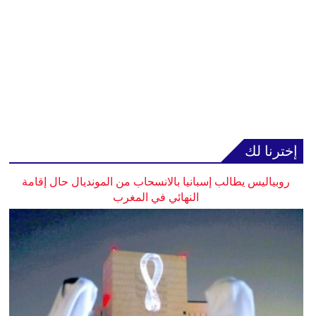
إخترنا لك
روبياليس يطالب إسبانيا بالانسحاب من المونديال حال إقامة
النهائي في المغرب