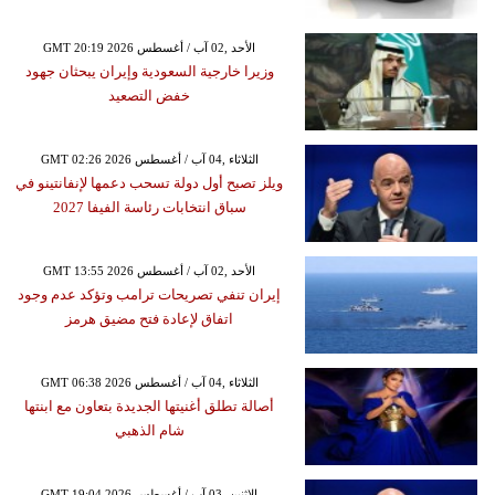
GMT 20:19 2026 الأحد ,02 آب / أغسطس
وزيرا خارجية السعودية وإيران يبحثان جهود
خفض التصعيد
GMT 02:26 2026 الثلاثاء ,04 آب / أغسطس
ويلز تصبح أول دولة تسحب دعمها لإنفانتينو في
سباق انتخابات رئاسة الفيفا 2027
GMT 13:55 2026 الأحد ,02 آب / أغسطس
إيران تنفي تصريحات ترامب وتؤكد عدم وجود
اتفاق لإعادة فتح مضيق هرمز
GMT 06:38 2026 الثلاثاء ,04 آب / أغسطس
أصالة تطلق أغنيتها الجديدة بتعاون مع ابنتها
شام الذهبي
GMT 19:04 2026 الإثنين ,03 آب / أغسطس