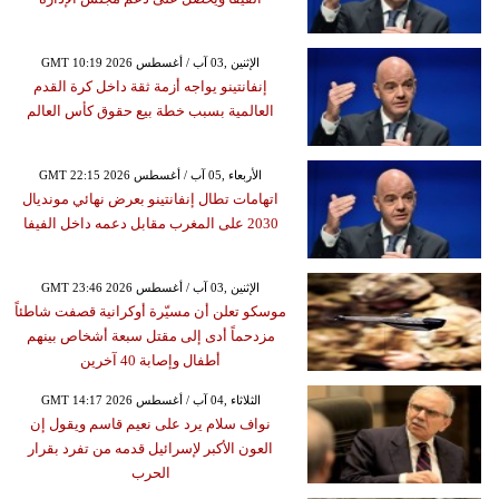
GMT 10:19 2026 الإثنين ,03 آب / أغسطس
إنفانتينو يواجه أزمة ثقة داخل كرة القدم
العالمية بسبب خطة بيع حقوق كأس العالم
GMT 22:15 2026 الأربعاء ,05 آب / أغسطس
اتهامات تطال إنفانتينو بعرض نهائي مونديال
2030 على المغرب مقابل دعمه داخل الفيفا
GMT 23:46 2026 الإثنين ,03 آب / أغسطس
موسكو تعلن أن مسيّرة أوكرانية قصفت شاطئاً
مزدحماً أدى إلى مقتل سبعة أشخاص بينهم
أطفال وإصابة 40 آخرين
GMT 14:17 2026 الثلاثاء ,04 آب / أغسطس
نواف سلام يرد على نعيم قاسم ويقول إن
العون الأكبر لإسرائيل قدمه من تفرد بقرار
الحرب