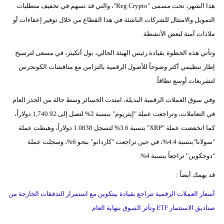
هذا الشهر، تحت مسمى "Reg Crypto"، والتي قد تسهم في تخفيف متطلبات
التمويل والامتثال للشركات الناشئة في هذا القطاع من خلال توفير إعفاءات أو
ملاذات آمنة لبعض الأنشطة.
وتأتي هذه الخطوة بقيادة رئيس الهيئة الحالي، بول أتكينز، في مسعى لترسيخ
إطار تنظيمي أكثر وضوحاً للأصول الرقمية بالتزامن مع مناقشات الكونجرس
لتشريعات أوسع نطاقاً.
وفي سوق العملات الرقمية البديلة، امتدت الخسائر وسط حالة من الحذر العام
في التعاملات، وتراجعت عملة "إيثريوم" بنسبة 2% لتصل إلى 1,740.92 دولاراً،
كما انخفضت عملة "XRP" بنسبة 3.6% لتسجل 1.0838 دولاراً، وهبطت عملة
"سولانا"بنسبة 4.4%، في حين تراجعت "كاردانو" بنحو 6%، وسجلت عملة
"دوجكوين" تراجعاً بنسبة 4%.
قد يهمك أيضاً :
أسعار العملات الرقمية تتراجع بقيادة بيتكوين مع استمرار التدفقات الخارجة من
صناديق الاستثمار ETF وتأثر السوق بنهاية العام