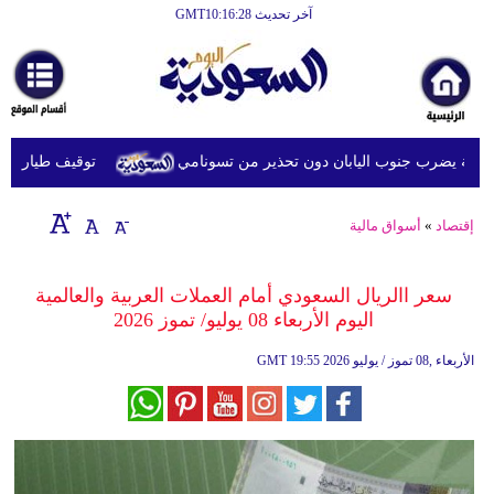
آخر تحديث GMT10:16:28
الرئيسية
أخبارعاجلة
رياضة
توقيف طيار ماليزي 
ثقافة
إقتصاد
إقتصاد
»
أسواق مالية
فن
سعر االريال السعودي أمام العملات العربية والعالمية
وموسيقى
اليوم الأربعاء 08 يوليو/ تموز 2026
أزياء
19:55 2026 الأربعاء ,08 تموز / يوليو
GMT
صحة
وتغذية
سياحة