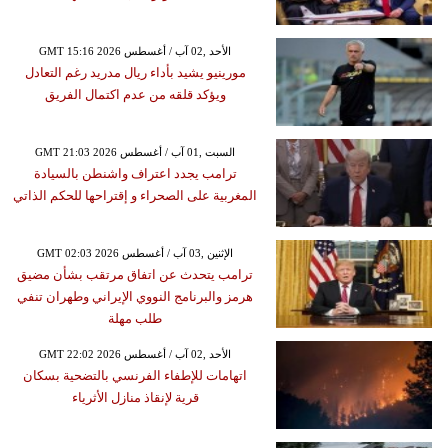
GMT 15:16 2026 الأحد ,02 آب / أغسطس
مورينيو يشيد بأداء ريال مدريد رغم التعادل
ويؤكد قلقه من عدم اكتمال الفريق
GMT 21:03 2026 السبت ,01 آب / أغسطس
ترامب يجدد اعتراف واشنطن بالسيادة
المغربية على الصحراء و إقتراحها للحكم الذاتي
GMT 02:03 2026 الإثنين ,03 آب / أغسطس
ترامب يتحدث عن اتفاق مرتقب بشأن مضيق
هرمز والبرنامج النووي الإيراني وطهران تنفي
طلب مهلة
GMT 22:02 2026 الأحد ,02 آب / أغسطس
اتهامات للإطفاء الفرنسي بالتضحية بسكان
قرية لإنقاذ منازل الأثرياء