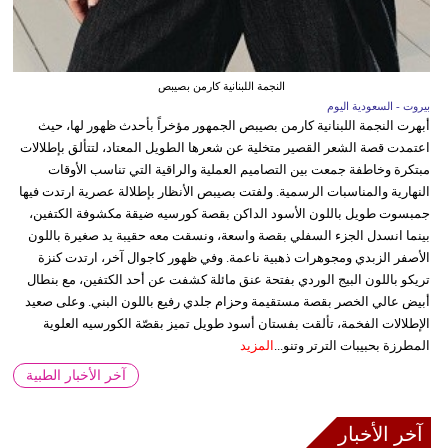
النجمة اللبنانية كارمن بصيبص
بيروت - السعودية اليوم
أبهرت النجمة اللبنانية كارمن بصيبص الجمهور مؤخراً بأحدث ظهور لها، حيث
اعتمدت قصة الشعر القصير متخلية عن شعرها الطويل المعتاد، لتتألق بإطلالات
مبتكرة وخاطفة جمعت بين التصاميم العملية والراقية التي تناسب الأوقات
النهارية والمناسبات الرسمية. ولفتت بصيبص الأنظار بإطلالة عصرية ارتدت فيها
جمبسوت طويل باللون الأسود الداكن بقصة كورسيه ضيقة مكشوفة الكتفين،
بينما انسدل الجزء السفلي بقصة واسعة، ونسقت معه حقيبة يد صغيرة باللون
الأصفر الزبدي ومجوهرات ذهبية ناعمة. وفي ظهور كاجوال آخر، ارتدت كنزة
تريكو باللون البيج الوردي بفتحة عنق مائلة كشفت عن أحد الكتفين، مع بنطال
أبيض عالي الخصر بقصة مستقيمة وحزام جلدي رفيع باللون البني. وعلى صعيد
الإطلالات الفخمة، تألقت بفستان أسود طويل تميز بقصّة الكورسيه العلوية
المطرزة بحبيبات الترتر وتنو...
المزيد
آخر الأخبار الطبية
آخر الأخبار