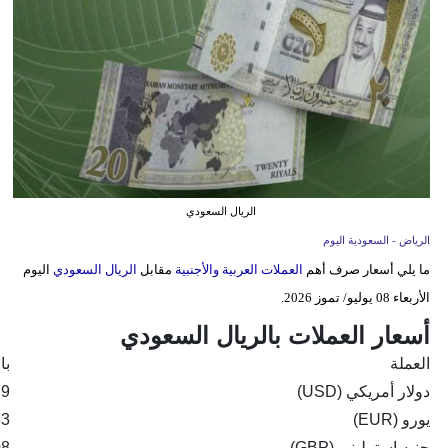
وسفر
ديكور
أخبار
إعلام
تعليم
الريال السعودي
مرأة
الرياض - السعودية اليوم
ما يلي أسعار صرف أهم
العملات العربية والأجنبية
مقابل
الريال السعودي
اليوم
علوم
الأربعاء 08 يوليو/ تموز 2026.
وتكنولوجيا
أسعار العملات بالريال السعودي
بيئة
العملة
با
مدوَّنات
دولار أمريكي (USD)
79
يورو (EUR)
33
أبراج
جنيه استرليني (GBP)
08