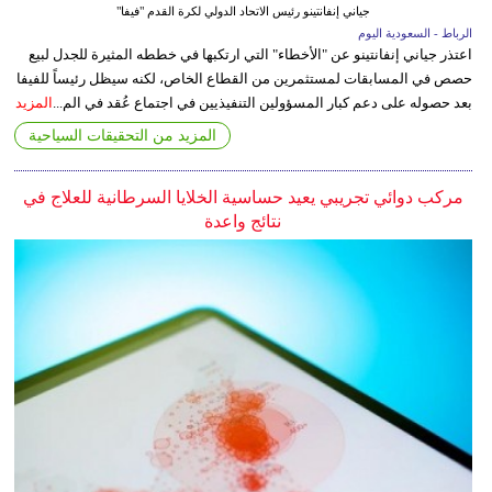
جياني إنفانتينو رئيس الاتحاد الدولي لكرة القدم "فيفا"
الرباط - السعودية اليوم
اعتذر جياني إنفانتينو عن "الأخطاء" التي ارتكبها في خططه المثيرة للجدل لبيع
حصص في المسابقات لمستثمرين من القطاع الخاص، لكنه سيظل رئيساً للفيفا
بعد حصوله على دعم كبار المسؤولين التنفيذيين في اجتماع عُقد في الم...
المزيد
المزيد من التحقيقات السياحية
مركب دوائي تجريبي يعيد حساسية الخلايا السرطانية للعلاج في
نتائج واعدة