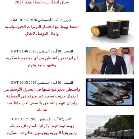
سباق انتخابات رئاسة الفيفا 2027
GMT 07:57 2026 الإثنين ,03 آب / أغسطس
النفط يهبط مع انحسار التوترات الجيوسياسية
وآمال التوصل لاتفاق
GMT 21:46 2026 السبت ,01 آب / أغسطس
إيران تحذر واشنطن من أي مغامرة عسكرية
وتتعهد بالرد بحزم
GMT 20:15 2026 السبت ,01 آب / أغسطس
واشنطن تحذَر مواطنيها في الشرق الأوسط من
إحتمال حدوث تصعيد غير متوقع في المنطقة
وإيران تتهم واشنطن بالسعي لحرب إقليمية
شاملة
GMT 13:37 2026 الأحد ,02 آب / أغسطس
روساتوم تتهم أوكرانيا باستهداف محطة
زابوريجيا النووية بهجومين بطائرات مسيّرة