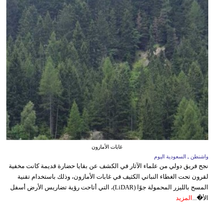
غابات الأمازون
واشنطن ـ السعودية اليوم
نجح فريق دولي من علماء الآثار في الكشف عن بقايا حضارة قديمة كانت مخفية
لقرون تحت الغطاء النباتي الكثيف في غابات الأمازون، وذلك باستخدام تقنية
المسح بالليزر المحمولة جوًا (LiDAR)، التي أتاحت رؤية تضاريس الأرض أسفل
الأ�...
المزيد