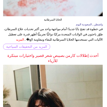
الخلايا السرطانية
واشنطن ـ السعودية اليوم
في خطوة قد تفتح بابًا جديدًا أمام مواجهة واحد من أكبر تحديات علاج السرطان،
طوّر باحثون في الولايات المتحدة مركبًا دوائيًّا تجريبيًّا أظهر قدرة على تعطيل
الآليات التي تستخدمها الخلايا السرطانية للبقاء ومقاومة الع�...
المزيد
المزيد من التحقيقات السياحية
أحدث إطلالات كارمن بصيبص شعر قصير واختيارات مبتكرة
للأزياء