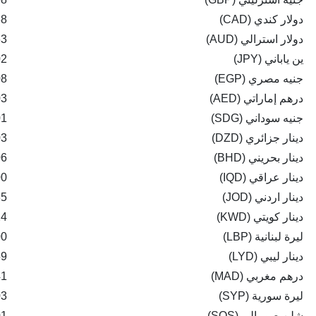
دولار كندي (CAD)
68
فيديو
دولار استرالي (AUD)
63
سيارات
ين ياباني (JPY)
02
جنيه مصري (EGP)
08
درهم إماراتي (AED)
03
جنيه سوداني (SDG)
01
دينار جزائري (DZD)
03
دينار بحريني (BHD)
06
دينار عراقي (IQD)
00
دينار اردني (JOD)
35
دينار كويتي (KWD)
24
ليرة لبنانية (LBP)
00
دينار ليبي (LYD)
59
درهم مغربي (MAD)
41
ليرة سورية (SYP)
03
شلن صومالي (SOS)
01