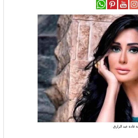
نة غادة عبد الرازق