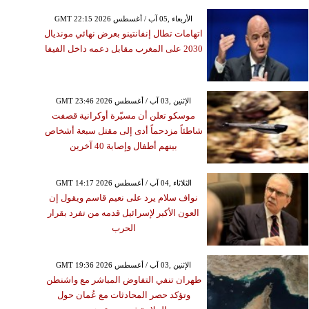
GMT 22:15 2026 الأربعاء ,05 آب / أغسطس
اتهامات تطال إنفانتينو بعرض نهائي مونديال
2030 على المغرب مقابل دعمه داخل الفيفا
GMT 23:46 2026 الإثنين ,03 آب / أغسطس
موسكو تعلن أن مسيّرة أوكرانية قصفت
شاطئاً مزدحماً أدى إلى مقتل سبعة أشخاص
بينهم أطفال وإصابة 40 آخرين
GMT 14:17 2026 الثلاثاء ,04 آب / أغسطس
نواف سلام يرد على نعيم قاسم ويقول إن
العون الأكبر لإسرائيل قدمه من تفرد بقرار
الحرب
GMT 19:36 2026 الإثنين ,03 آب / أغسطس
طهران تنفي التفاوض المباشر مع واشنطن
وتؤكد حصر المحادثات مع عُمان حول