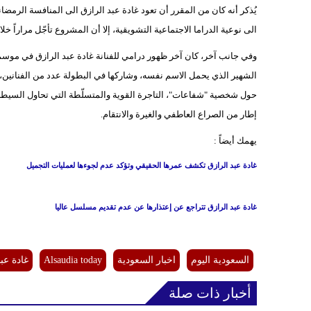
يُذكر أنه كان من المقرر أن تعود غادة عبد الرازق الى المنافسة الرمض
الى نوعية الدراما الاجتماعية التشويقية، إلا أن المشروع تأجّل مراراً خ
الشهير الذي يحمل الاسم نفسه، وشاركها في البطولة عدد من الفنانين
حول شخصية "شفاعات"، التاجرة القوية والمتسلّطة التي تحاول السيطرة
إطار من الصراع العاطفي والغيرة والانتقام.
يهمك أيضاً :
غادة عبد الرازق تكشف عمرها الحقيقي وتؤكد عدم لجوءها لعمليات التجميل
غادة عبد الرازق تتراجع عن إعتذارها عن عدم تقديم مسلسل عاليا
السعودية اليوم
اخبار السعودية
Alsaudia today
غادة عب
أخبار ذات صلة