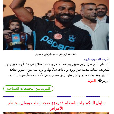
محمد صلاح نجم نادي طرابزون سبور
أنقرة - السعودية اليوم
استعان نادي طرابزون سبور بنجمه المصري محمد صلاح في مقطع مصور جديد،
للتعريف بثقافة مدينة طرابزون وعادات سكانها، والرد على من اعتبروا تعاقد
النادي معه مجرد حلم. ونشر طرابزون سبور، يوم الأحد، مقطعاً عبر حساباته
الرس�...
المزيد
المزيد من التحقيقات السياحية
تناول المكسرات بانتظام قد يعزز صحة القلب ويقلل مخاطر
الأمراض