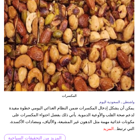
المكسرات
واشنطن ـ السعودية اليوم
يمكن أن يشكل إدخال المكسرات ضمن النظام الغذائي اليومي خطوة مفيدة
لدعم صحة القلب والأوعية الدموية. يأتي ذلك بفضل احتواء المكسرات على
مكونات غذائية مهمة مثل الدهون غير المشبعة، والألياف، ومضادات الأكسدة،
التي ترتبط...
المزيد
المزيد من التحقيقات السياحية