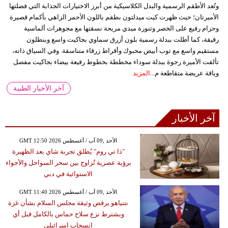
وتُعد الأطقم الرسمية والبدل الكلاسيكية من أبرز الاختيارات الجذابة التي فضلتها
الأميرتان؛ حيث ظهرت كيت ميدلتون بطقم باللون الأحمر الزاهي بأكمام قصيرة
وحزام رفيع على الخصر وتنورة ميدي مريحة نسقتها مع مجوهرات ألماسية
رقيقة، كما أطلت ببدلة رسمية بلون أزرق سماوي بجاكيت واسع وبنطلون
مستقيم واسع مع توب أبيض محبوك وأقراط زرقاء متناسقة. وفي السياق ذاته،
تألقت الأميرة رجوة ببدلة سوداء مخططة بخطوط رفيعة بيضاء بجاكيت مفصل
وياقة عريضة متقاطعة م...
المزيد
آخر الأخبار الطبية
آخر الأخبار
GMT 12:50 2026 الأحد ,09 آب / أغسطس
"ذا تي روم" يُطلق تجربة شاي بعد الظهيرة
برؤية عصرية تُزاوج بين سحر السواحل والأجواء
الاستوائية في دبي
GMT 11:40 2026 الأحد ,09 آب / أغسطس
نتنياهو يرفض وثيقة مجلس السلام بشأن غزة
ويشترط نزع سلاح حماس بالكامل قبل أي
انسحاب إسرائيلي