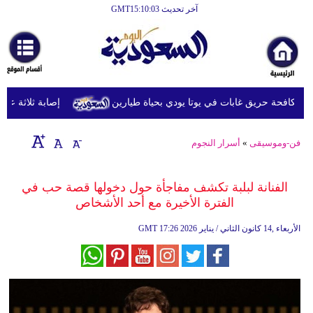
آخر تحديث GMT15:10:03
الرئيسية
أخبارعاجلة
رياضة
كافحة حريق غابات في يوتا يودي بحياة طيارين
إصابة ثلاثة عسكريين
ثقافة
إقتصاد
فن-وموسيقى
»
أسرار النجوم
فن
الفنانة لبلبة تكشف مفاجأة حول دخولها قصة حب في
وموسيقى
الفترة الأخيرة مع أحد الأشخاص
أزياء
17:26 2026 الأربعاء ,14 كانون الثاني / يناير
GMT
صحة
وتغذية
سياحة