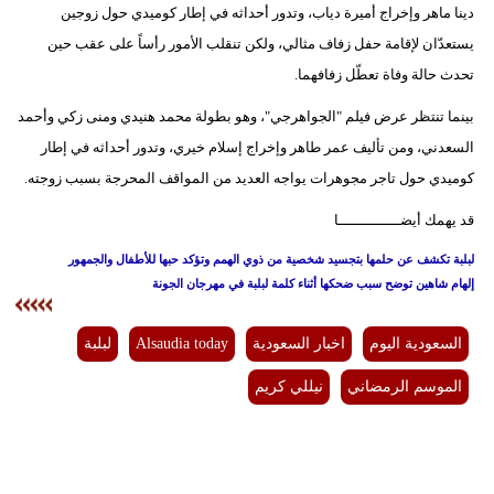
دينا ماهر وإخراج أميرة دياب، وتدور أحداثه في إطار كوميدي حول زوجين
يستعدّان لإقامة حفل زفاف مثالي، ولكن تنقلب الأمور رأساً على عقب حين
تحدث حالة وفاة تعطّل زفافهما.
بينما تنتظر عرض فيلم "الجواهرجي"، وهو بطولة محمد هنيدي ومنى زكي وأحمد
السعدني، ومن تأليف عمر طاهر وإخراج إسلام خيري، وتدور أحداثه في إطار
كوميدي حول تاجر مجوهرات يواجه العديد من المواقف المحرجة بسبب زوجته.
قد يهمك أيضــــــــــــــا
لبلبة تكشف عن حلمها بتجسيد شخصية من ذوي الهمم وتؤكد حبها للأطفال والجمهور
إلهام شاهين توضح سبب ضحكها أثناء كلمة لبلبة في مهرجان الجونة
السعودية اليوم
اخبار السعودية
Alsaudia today
لبلبة
الموسم الرمضاني
نيللي كريم