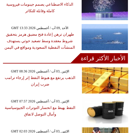
الذكاء الاصطناعي يصمم جينومات فيروسية
كاملة وقابلة للتكاثر
GMT 13:33 2026 الأحد ,09 آب / أغسطس
طهران ترهن إعادة فتح مضيق هرمز بتحقيق
شروط معقدة وسط تصعيد حوثي يستهدف
المنشآت النفطية السعودية ومواقع في اليمن
الأخبار الأكثر قراءة
GMT 08:36 2026 الإثنين ,03 آب / أغسطس
الذهب يرتفع مع هبوط النفط إثر إرجاء ترامب
ضرب إيران
GMT 07:57 2026 الإثنين ,03 آب / أغسطس
النفط يهبط مع انحسار التوترات الجيوسياسية
وآمال التوصل لاتفاق
GMT 02:03 2026 الإثنين ,03 آب / أغسطس