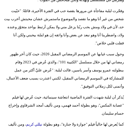
فيديو
وفجّرت لبلبة مفاجأة عن مرورها بقصة حب في الفترة الأخيرة، قائلةً: "حبّيت
شخص من غير أنا وهو ما نقصد والموضوع ماستمرش عشان محبتش أخرب بيت
سيارات
حد، لأن في ولاد ومش بحب ربّنا يزعل مني ولا يمكن أرتبط بواحد متجوّز وعنده
ولاد، واضطرينا أنا وهو نبعد عن بعض وأنا واثقه إن هو لسّة بيحبني ولكن أنا
قفلت قلبي خلاص".
وحول سبب غيابها عن الموسم الرمضاني المقبل 2026، حيث كان آخر ظهور
رمضاني لها من خلال مسلسل "الكتيبة 101"، والذي عُرض في 2023 وقام
ببطولته عمرو يوسف وآسر ياسين، قالت لبلبة: "عُرض عليَّ أكثر من عمل
للمشاركة في الموسم الرمضاني المقبل، لكنني اعتذرت بسبب ضعف الأعمال،
وأتمنى لكل زملائي التوفيق".
يُذكر أن لبلبة شهدت الفترة الماضية انتعاشة سينمائية، حيث عُرض لها فيلم
"عصابة المكس"، وهو بطولة أحمد فهمي، ومن تأليف أمجد الشرقاوي وإخراج
حسام سليمان.
كما يُعرض لها حالياً فيلم "جوازة ولا جنازة"، وهو بطولة
نيللي كريم
، ومن تأليف