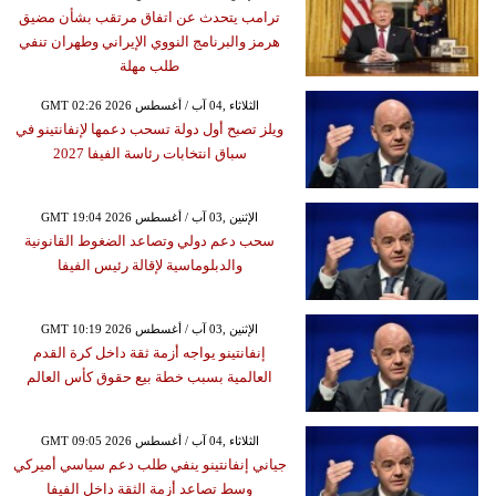
ترامب يتحدث عن اتفاق مرتقب بشأن مضيق
هرمز والبرنامج النووي الإيراني وطهران تنفي
طلب مهلة
GMT 02:26 2026 الثلاثاء ,04 آب / أغسطس
ويلز تصبح أول دولة تسحب دعمها لإنفانتينو في
سباق انتخابات رئاسة الفيفا 2027
GMT 19:04 2026 الإثنين ,03 آب / أغسطس
سحب دعم دولي وتصاعد الضغوط القانونية
والدبلوماسية لإقالة رئيس الفيفا
GMT 10:19 2026 الإثنين ,03 آب / أغسطس
إنفانتينو يواجه أزمة ثقة داخل كرة القدم
العالمية بسبب خطة بيع حقوق كأس العالم
GMT 09:05 2026 الثلاثاء ,04 آب / أغسطس
جياني إنفانتينو ينفي طلب دعم سياسي أميركي
وسط تصاعد أزمة الثقة داخل الفيفا