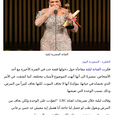
وسفر
ديكور
أخبار
إعلام
تعليم
الفنانة المصرية لبلبة
مرأة
القاهرة - السعودية اليوم
فجّرت
الفنانة لبلبة
مفاجأة حول دخولها قصة حب في الفترة الأخيرة مع أحد
علوم
الأشخاص، مشيرةً الى أنها أنهت الموضوع لأسباب مختلفة، كما كشفت عن الأمر
وتكنولوجيا
الذي تخشاه في حياتها، مؤكدةً أنها لا تخاف الموت، لكنها تخاف كثيراً من المرض،
بيئة
وذلك بسبب الوحدة التي تعيشها.
مدوَّنات
وقالت لبلبة خلال تصريحات لقناة LBC: "اتعوّدت على الوحدة ولكن بخاف من
المرض وبقول طب لو حصل ليا حاجة أنا هعمل إيه مفيش حد جنبي يرعاني
أبراج
وهترمي في مستشفى وبهدلة ولكن مبخافش من الموت".