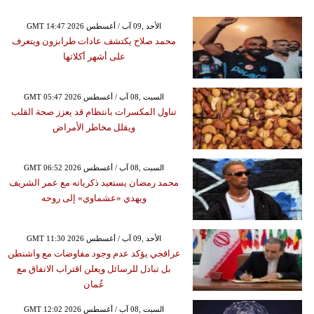
GMT 14:47 2026 الأحد ,09 آب / أغسطس
محمد صلاح يكتشف عادات طرابزون ويتعرف
على أشهر أكلاتها
GMT 05:47 2026 السبت ,08 آب / أغسطس
تناول المكسرات بانتظام قد يعزز صحة القلب
ويقلل مخاطر الأمراض
GMT 06:52 2026 السبت ,08 آب / أغسطس
محمد رمضان يستعيد ذكرياته مع عمر الشريف
ويهدي «عشماوي» إلى روحه
GMT 11:30 2026 الأحد ,09 آب / أغسطس
عراقجي يؤكد عدم وجود مفاوضات مع واشنطن
بل تبادل للرسائل ويعلن اقتراب الاتفاق مع
عُمان
GMT 12:02 2026 السبت ,08 آب / أغسطس