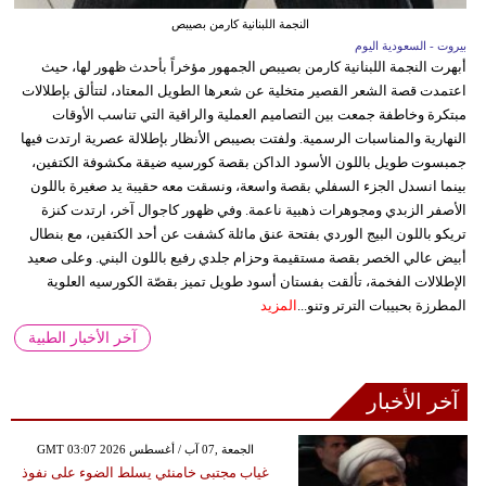
النجمة اللبنانية كارمن بصيبص
بيروت - السعودية اليوم
أبهرت النجمة اللبنانية كارمن بصيبص الجمهور مؤخراً بأحدث ظهور لها، حيث
اعتمدت قصة الشعر القصير متخلية عن شعرها الطويل المعتاد، لتتألق بإطلالات
مبتكرة وخاطفة جمعت بين التصاميم العملية والراقية التي تناسب الأوقات
النهارية والمناسبات الرسمية. ولفتت بصيبص الأنظار بإطلالة عصرية ارتدت فيها
جمبسوت طويل باللون الأسود الداكن بقصة كورسيه ضيقة مكشوفة الكتفين،
بينما انسدل الجزء السفلي بقصة واسعة، ونسقت معه حقيبة يد صغيرة باللون
الأصفر الزبدي ومجوهرات ذهبية ناعمة. وفي ظهور كاجوال آخر، ارتدت كنزة
تريكو باللون البيج الوردي بفتحة عنق مائلة كشفت عن أحد الكتفين، مع بنطال
أبيض عالي الخصر بقصة مستقيمة وحزام جلدي رفيع باللون البني. وعلى صعيد
الإطلالات الفخمة، تألقت بفستان أسود طويل تميز بقصّة الكورسيه العلوية
المطرزة بحبيبات الترتر وتنو...
المزيد
آخر الأخبار الطبية
آخر الأخبار
GMT 03:07 2026 الجمعة ,07 آب / أغسطس
غياب مجتبى خامنئي يسلط الضوء على نفوذ