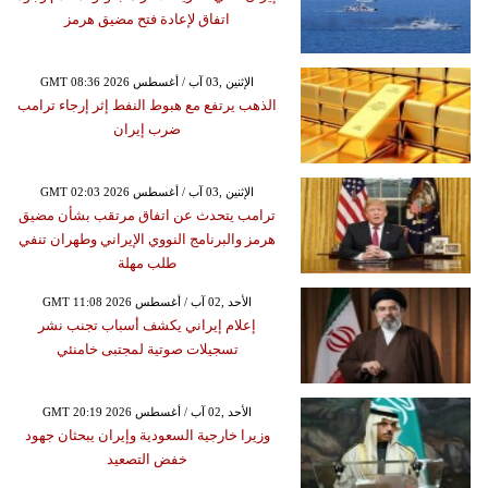
اتفاق لإعادة فتح مضيق هرمز
GMT 08:36 2026 الإثنين ,03 آب / أغسطس
الذهب يرتفع مع هبوط النفط إثر إرجاء ترامب
ضرب إيران
GMT 02:03 2026 الإثنين ,03 آب / أغسطس
ترامب يتحدث عن اتفاق مرتقب بشأن مضيق
هرمز والبرنامج النووي الإيراني وطهران تنفي
طلب مهلة
GMT 11:08 2026 الأحد ,02 آب / أغسطس
إعلام إيراني يكشف أسباب تجنب نشر
تسجيلات صوتية لمجتبى خامنئي
GMT 20:19 2026 الأحد ,02 آب / أغسطس
وزيرا خارجية السعودية وإيران يبحثان جهود
خفض التصعيد