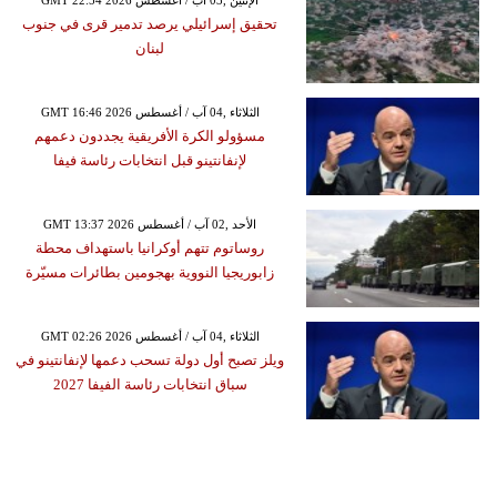
GMT 22:54 2026 الإثنين ,03 آب / أغسطس
تحقيق إسرائيلي يرصد تدمير قرى في جنوب
لبنان
GMT 16:46 2026 الثلاثاء ,04 آب / أغسطس
مسؤولو الكرة الأفريقية يجددون دعمهم
لإنفانتينو قبل انتخابات رئاسة فيفا
GMT 13:37 2026 الأحد ,02 آب / أغسطس
روساتوم تتهم أوكرانيا باستهداف محطة
زابوريجيا النووية بهجومين بطائرات مسيّرة
GMT 02:26 2026 الثلاثاء ,04 آب / أغسطس
ويلز تصبح أول دولة تسحب دعمها لإنفانتينو في
سباق انتخابات رئاسة الفيفا 2027