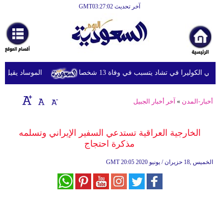
آخر تحديث GMT03:27:02
الرئيسية
أخبارعاجلة
رياضة
 الكوليرا في تشاد يتسبب في وفاة 13 شخصا
الموساد يقيل مسؤو
ثقافة
إقتصاد
أخبار-المدن
»
آخر أخبار الجبيل
فن
الخارجية العراقية تستدعي السفير الإيراني وتسلمه
وموسيقى
مذكرة احتجاج
أزياء
20:05 2020 الخميس ,18 حزيران / يونيو
GMT
صحة
وتغذية
سياحة