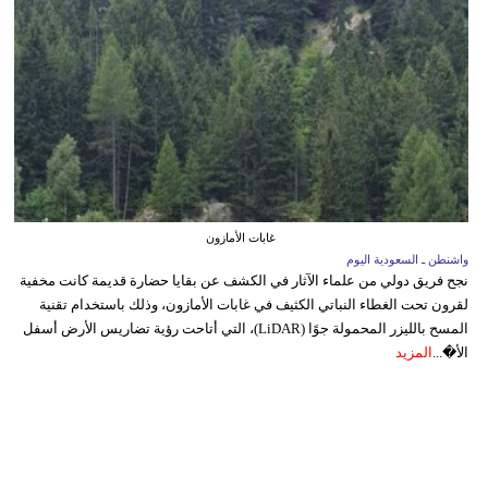
غابات الأمازون
واشنطن ـ السعودية اليوم
نجح فريق دولي من علماء الآثار في الكشف عن بقايا حضارة قديمة كانت مخفية
لقرون تحت الغطاء النباتي الكثيف في غابات الأمازون، وذلك باستخدام تقنية
المسح بالليزر المحمولة جوًا (LiDAR)، التي أتاحت رؤية تضاريس الأرض أسفل
الأ�...
المزيد