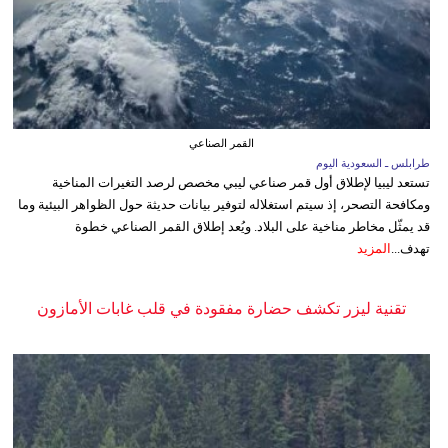
القمر الصناعي
طرابلس ـ السعودية اليوم
تستعد ليبيا لإطلاق أول قمر صناعي ليبي مخصص لرصد التغيرات المناخية
ومكافحة التصحر، إذ سيتم استغلاله لتوفير بيانات حديثة حول الظواهر البيئية وما
قد يمثّل مخاطر مناخية على البلاد. ويُعد إطلاق القمر الصناعي خطوة
تهدف...
المزيد
تقنية ليزر تكشف حضارة مفقودة في قلب غابات الأمازون