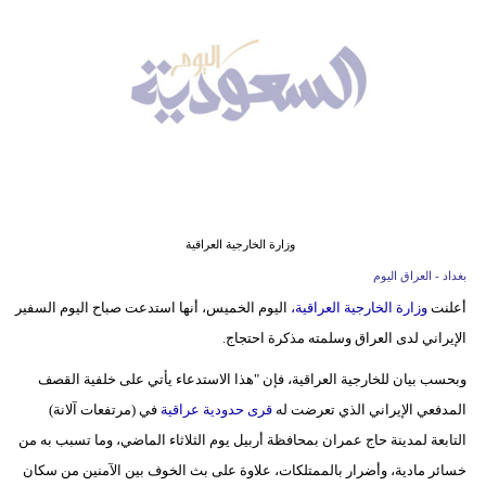
وسفر
ديكور
أخبار
إعلام
تعليم
وزارة الخارجية العراقية
مرأة
بغداد - العراق اليوم
علوم
أعلنت
وزارة الخارجية العراقية،
اليوم الخميس، أنها استدعت صباح اليوم السفير
وتكنولوجيا
الإيراني لدى العراق وسلمته مذكرة احتجاج.
بيئة
وبحسب بيان للخارجية العراقية، فإن "هذا الاستدعاء يأتي على خلفية القصف
المدفعي الإيراني الذي تعرضت له
قرى حدودية عراقية
في (مرتفعات آلانة)
مدوَّنات
التابعة لمدينة حاج عمران بمحافظة أربيل يوم الثلاثاء الماضي، وما تسبب به من
أبراج
خسائر مادية، وأضرار بالممتلكات، علاوة على بث الخوف بين الآمنين من سكان