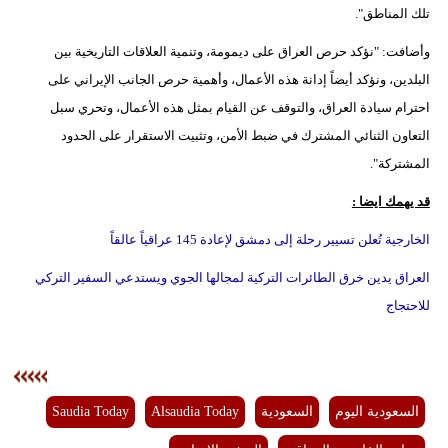
تلك المناطق".
فيديو
وأضافت: "نؤكد حرص العراق على ديمومة، وتنمية العلاقات التاريخية بين
سيارات
البلدين، ونؤكد أيضاً إدانة هذه الأعمال، وأهمية حرص الجانب الإيراني على
احترام سيادة العراق، والتوقف عن القيام بمثل هذه الأعمال، وتحري سبل
التعاون الثنائي المشترك في ضبط الأمن، وتثبيت الاستقرار على الحدود
المشتركة".
قد يهمك ايضا :
الخارجية تُعلن تسيير رحلة إلى دمشق لإعادة 145 عراقياً عالقاً
العراق يدين خرق الطائرات التركية لمجالها الجوي ويستدعي السفير التركي
للاحتجاج
السعودية اليوم
السعودية
Alsaudia Today
Saudia Today