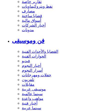
تقارير خاصة
نفط وبتروكيماويات
مصارف
قضايا ساخنة
أسواق مالية
أخبار الشركات
مدونات
فن وموسيقى
القضايا والأحداث الفنية
الحوارات الفنية
فيديو
أخبار النجوم
أسرار النجوم
حفلات ومهرجانات
تلفزيون
مقابلات
موسيقى عربية
سينما عالمية
مواهب واعدة
أخبار فنية
سينما عربية