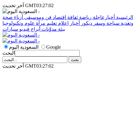
آخر تحديث GMT03:27:02
الرئيسية
أخبارعاجلة
رياضة
ثقافة
إقتصاد
فن وموسيقى
أزياء
صحة
وتغذية
سياحة وسفر
ديكور
أخبار
إعلام
تعليم
مرأة
علوم وتكنولوجيا
بيئة
مدوَّنات
أبراج
فيديو
سيارات
Google
السعودية اليوم
البحث
آخر تحديث GMT03:27:02