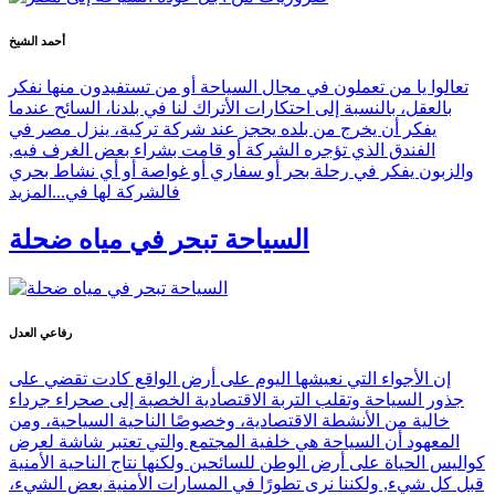
أحمد الشيخ
تعالوا يا من تعملون في مجال السياحة أو من تستفيدون منها نفكر
بالعقل، بالنسبة إلى احتكارات الأتراك لنا في بلدنا، السائح عندما
يفكر أن يخرج من بلده يحجز عند شركة تركية، ينزل مصر في
الفندق الذي تؤجره الشركة أو قامت بشراء بعض الغرف فيه,
والزبون يفكر في رحلة بحر أو سفاري أو غواصة أو أي نشاط بحري
فالشركة لها في...
المزيد
السياحة تبحر في مياه ضحلة
رفاعي العدل
إن الأجواء التي نعيشها اليوم على أرض الواقع كادت تقضي على
جذور السياحة وتقلب التربة الاقتصادية الخصبة إلى صحراء جرداء
خالية من الأنشطة الاقتصادية، وخصوصًا الناحية السياحية، ومن
المعهود أن السياحة هي خلفية المجتمع والتي تعتبر شاشة لعرض
كواليس الحياة على أرض الوطن للسائحين ولكنها نتاج الناحية الأمنية
قبل كل شيء, ولكننا نرى تطورًا في المسارات الأمنية بعض الشيء،