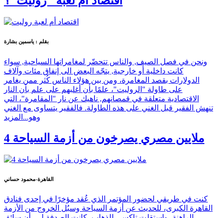
اقتصاد أم لعبة "روليت"؟
بقلم : ياسمين بشارة
ونحن في فصل الصيف, والناس تتحضّر لمغامراتها السياحية, سواء
كانت داخلية أو خارجية, يتجّه البعض الى إنفاق مئات وآلاف
الدولارات بقصد المغامرة، ومن بين هؤلاء الناس كُثر ممن يغامر
على طاولة "الروليت"، علمًا بأن أغلبهم على علم بأن النار
الاقتصادية متعلقة في قمصانهم, ناهيك عن نار "المقامرة"، التي
تنهش الفقير قبل الغني على هذه الطاولة. فالفقير يتساوى مع الغني
وهو...
المزيد
4 ملايين مصري يصرخون من أزمة السياحة
القاهرة-محمود حساني
كنت في طريقي لحضور المؤتمر الذي عُقد مؤخرًا في إحدى فنادق
القاهرة الكبرى، للحديث عن أزمة السياحة وسبُل الخروج من الأزمة
الراهنة، واستقلت تاكسي للذهاب، كانت الصدفة لي، أن سائق