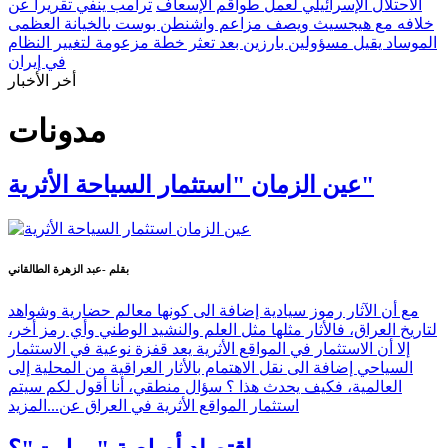
الاحتلال الإسرائيلي لعمل طواقم الإسعاف
ترامب ينفي تقريراً عن
خلافه مع هيجسيث ويصف مزاعم واشنطن بوست بالخيانة العظمى
الموساد يقيل مسؤولين بارزين بعد تعثر خطة مزعومة لتغيير النظام
في إيران
أخر الأخبار
مدونات
عين الزمان "استثمار السياحة الأثرية"
بقلم -عبد الزهرة الطالقاني
مع أن الآثار رموز سيادية إضافة الى كونها معالم حضارية وشواهد
لتاريخ العراق، فالأثار مثلها مثل العلم والنشيد الوطني وأي رمز أخر،
إلا أن الاستثمار في المواقع الأثرية يعد قفزة نوعية في الاستثمار
السياحي إضافة الى نقل الاهتمام بالأثار العراقية من المحلية إلى
العالمية، فكيف يحدث هذا ؟ سؤال منطقي، أنا أقول لكم سيتم
استثمار المواقع الأثرية في العراق عن...
المزيد