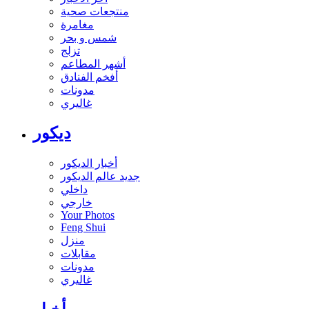
منتجعات صحية
مغامرة
شمس و بحر
تزلج
أشهر المطاعم
أفخم الفنادق
مدونات
غاليري
ديكور
أخبار الديكور
جديد عالم الديكور
داخلي
خارجي
Your Photos
Feng Shui
منزل
مقابلات
مدونات
غاليري