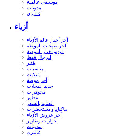
موسيقى عالمية
مدونات
غاليري
أزياء
آخر أخبار عالم الأزياء
آخر صيحات الموضة
فيديو أخبار الموضة
للرجال فقط
مُثير
مناسبات
إتيكيت
آخر موضة
جديد المحلات
مجوهرات
عطور
العناية بالشعر
ماكياج ومستحضرات
أخر عروض الأزياء
حوارات وتقارير
مدونات
غاليري