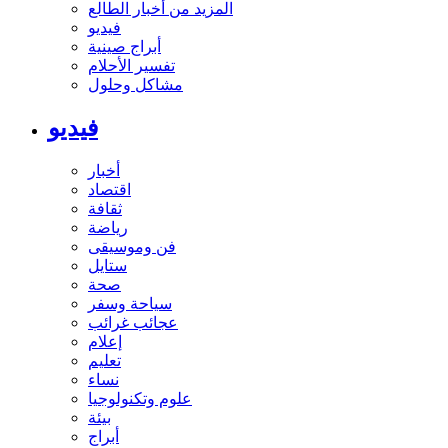
المزيد من أخبار الطالع
فيديو
أبراج صينية
تفسير الأحلام
مشاكل وحلول
فيديو
أخبار
اقتصاد
ثقافة
رياضة
فن وموسيقى
ستايل
صحة
سياحة وسفر
عجائب غرائب
إعلام
تعليم
نساء
علوم وتكنولوجيا
بيئة
أبراج