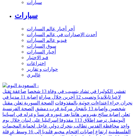
سيارات
سيارات
آخر أخبار عالم السيارات
أحدث الإصدارات في عالم السيارات
فيديو عالم السيارات
سوق السيارات
أخبار السيارات
قيد الاختبار
إختراعات
حوارات و تقارير
غاليري
تفشي الكوليرا في تشاد يتسبب في وفاة 13 شخصا
صاعقة تقتل
لاعبا تايلانديا وتصيب 12 آخرين خلال مباراة
إصابة 11 مدنياً في
نجران جراء اعتداءات حوثية بالمقذوفات
الصحة السورية تعلن مقتل
شخصين وإصابة 13 بانفجار مركبة قرب دمشق
الصحة الفرنسية
تعلن إصابة سائح بفيروس هانتا بعد عبوره فرنسا وعزله في إسبانيا
اليونيفيل ترصد إطلاق 113 مقذوفا إسرائيليا على لبنان خلال يوم
واحد
محافظة القدس تطالب بتحرك دولي عاجل لحماية المخيمات
الفلسطينية
ارتفاع إصابات اقتحام مخيم قلنديا إلى 16 وسط عرقلة