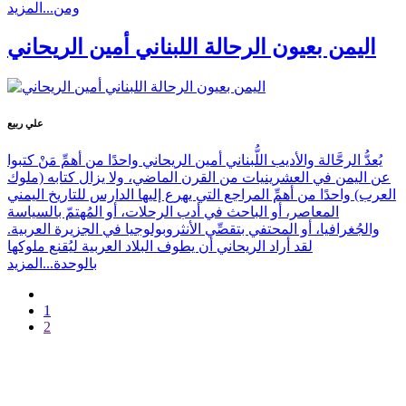
ومن...
المزيد
اليمن بعيون الرحالة اللبناني أمين الريحاني
علي ربيع
يُعدُّ الرحَّالة والأديب اللُّبناني أمين الريحاني واحدًا من أهمِّ مَنْ كتبوا
عن اليمن في العشرينيات من القرن الماضي، ولا يزال كتابه (ملوك
العرب) واحدًا من أهمِّ المراجع التي يهرع إليها الدارس للتاريخ اليمني
المعاصر، أو الباحث في أدب الرحلات، أو المُهتمّ بالسياسة
والجُغرافيا، أو المحتفي بتقصِّي الأنثروبولوجيا في الجزيرة العربية.
لقد أراد الريحاني أن يطوف البلاد العربية ليُقنع ملوكها
بالوحدة...
المزيد
1
2