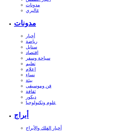
مدونات
غاليري
مدونات
أخبار
رياضة
ستايل
اقتصاد
سياحة وسفر
تعليم
إعلام
نساء
بيئة
فن وموسيقى
ثقافة
ديكور
علوم وتكنولوجيا
أبراج
أخبار الفلك والأبراج