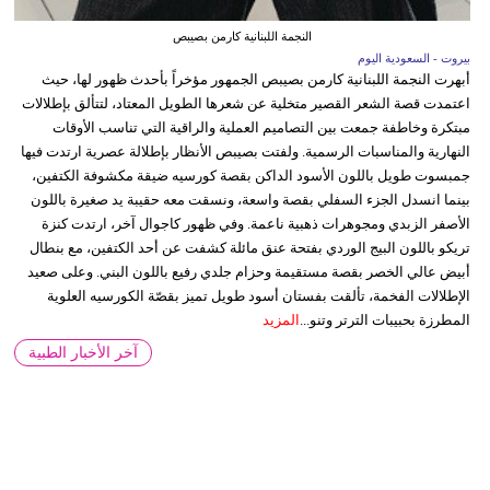
النجمة اللبنانية كارمن بصيبص
بيروت - السعودية اليوم
أبهرت النجمة اللبنانية كارمن بصيبص الجمهور مؤخراً بأحدث ظهور لها، حيث
اعتمدت قصة الشعر القصير متخلية عن شعرها الطويل المعتاد، لتتألق بإطلالات
مبتكرة وخاطفة جمعت بين التصاميم العملية والراقية التي تناسب الأوقات
النهارية والمناسبات الرسمية. ولفتت بصيبص الأنظار بإطلالة عصرية ارتدت فيها
جمبسوت طويل باللون الأسود الداكن بقصة كورسيه ضيقة مكشوفة الكتفين،
بينما انسدل الجزء السفلي بقصة واسعة، ونسقت معه حقيبة يد صغيرة باللون
الأصفر الزبدي ومجوهرات ذهبية ناعمة. وفي ظهور كاجوال آخر، ارتدت كنزة
تريكو باللون البيج الوردي بفتحة عنق مائلة كشفت عن أحد الكتفين، مع بنطال
أبيض عالي الخصر بقصة مستقيمة وحزام جلدي رفيع باللون البني. وعلى صعيد
الإطلالات الفخمة، تألقت بفستان أسود طويل تميز بقصّة الكورسيه العلوية
المطرزة بحبيبات الترتر وتنو...
المزيد
آخر الأخبار الطبية