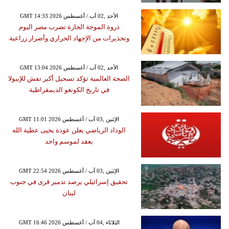
GMT 14:33 2026 الأحد ,02 آب / أغسطس
ذروة الموجة الحارة تضرب مصر اليوم
وتحذيرات من الإجهاد الحراري وأضرار زراعية
GMT 13:04 2026 الأحد ,02 آب / أغسطس
الصحة العالمية تؤكد تسجيل أكبر تفش للإيبولا
في تاريخ الكونغو الديمقراطية
GMT 11:01 2026 الإثنين ,03 آب / أغسطس
الوداد الرياضي يعلن عودة يحيى عطية الله
بعقد لموسم واحد
GMT 22:54 2026 الإثنين ,03 آب / أغسطس
تحقيق إسرائيلي يرصد تدمير قرى في جنوب
لبنان
GMT 16:46 2026 الثلاثاء ,04 آب / أغسطس