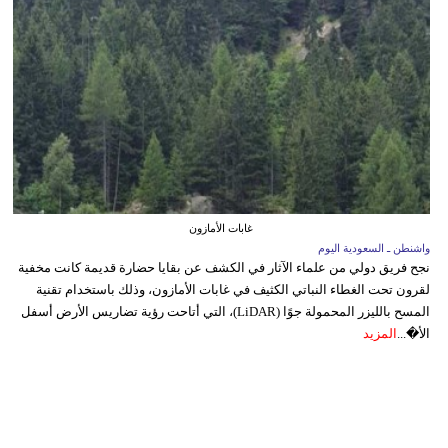
غابات الأمازون
واشنطن ـ السعودية اليوم
نجح فريق دولي من علماء الآثار في الكشف عن بقايا حضارة قديمة كانت مخفية
لقرون تحت الغطاء النباتي الكثيف في غابات الأمازون، وذلك باستخدام تقنية
المسح بالليزر المحمولة جوًا (LiDAR)، التي أتاحت رؤية تضاريس الأرض أسفل
الأ�...
المزيد