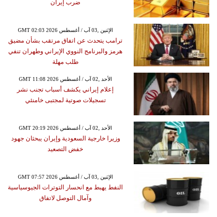
ضرب إيران
GMT 02:03 2026 الإثنين ,03 آب / أغسطس
ترامب يتحدث عن اتفاق مرتقب بشأن مضيق
هرمز والبرنامج النووي الإيراني وطهران تنفي
طلب مهلة
GMT 11:08 2026 الأحد ,02 آب / أغسطس
إعلام إيراني يكشف أسباب تجنب نشر
تسجيلات صوتية لمجتبى خامنئي
GMT 20:19 2026 الأحد ,02 آب / أغسطس
وزيرا خارجية السعودية وإيران يبحثان جهود
خفض التصعيد
GMT 07:57 2026 الإثنين ,03 آب / أغسطس
النفط يهبط مع انحسار التوترات الجيوسياسية
وآمال التوصل لاتفاق