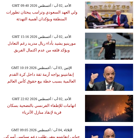
GMT 09:40 2026 الأحد ,02 آب / أغسطس
ولي العهد السعودي وترامب يبحثان تطورات
المنطقة ويؤكدان أهمية التهدئة
GMT 15:16 2026 الأحد ,02 آب / أغسطس
مورينيو يشيد بأداء ريال مدريد رغم التعادل
ويؤكد قلقه من عدم اكتمال الفريق
GMT 10:19 2026 الإثنين ,03 آب / أغسطس
إنفانتينو يواجه أزمة ثقة داخل كرة القدم
العالمية بسبب خطة بيع حقوق كأس العالم
GMT 22:02 2026 الأحد ,02 آب / أغسطس
اتهامات للإطفاء الفرنسي بالتضحية بسكان
قرية لإنقاذ منازل الأثرياء
GMT 09:05 2026 الثلاثاء ,04 آب / أغسطس
جياني إنفانتينو ينفي طلب دعم سياسي أميركي