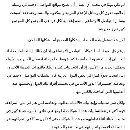
لم يكن يومًا في مخيلة أي انسان أن تصبح مواقع التواصل الاجتماعي وسيلة
إعلاميه تفوق كل وسائل الإعلام المرئية والمكتوبة والمسموعة، فقد أصبحت
وسائل التواصل الاجتماعي منصه إعلامية لكل فرد في المجتمع كل المجتمع
كبيرهم وصغيرهم
لكن هلا تستغل هذه المنصات بشكلها الصحيح أم بشكلها الخاطئ.
برغم كل الايجابيات لشبكات التواصل الاجتماعي إلا أن هنالك استخدامات خاطئه
أدت إلى إحداث شروخات أسرية كبيرة وصلت لمرحلة انفصال الكثير من الأزواج
وتفكك العديد من الأسر، إلا أن الايجابيات كثيره أيضًا، فالثورات العربية الأخيره
إلى انتجت تحولًا كبيرًا في بعض الدول العربية كان لشبكات التواصل الاجتماعي
وبخاصه "فيسبوك" الدور الأساس في تحشيد أفراد تلك الدول وتجييشها ضد
أنظمتها التي أطاحت بالكثير منها .
ولكل شي سلبياته وإيجابياته فالانتباه مطلوب وبخاصة لمن هم في سن المراهقه
فهم أكثر عرضه لسلبيات هذه الشبكات لذا يقع على عاتق الأسرة عبء كبير في
متابعة الأبناء أثناء تعاطيهم مع هذه الشبكات حتى لا تكون سببًا في انحرافهم عن
القيم الأخلاقيه ، وانجرافهم في مستنقع اللا عودة.