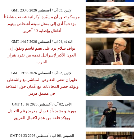
GMT 23:46 2026 الإثنين ,03 آب / أغسطس
موسكو تعلن أن مسيّرة أوكرانية قصفت شاطئاً
مزدحماً أدى إلى مقتل سبعة أشخاص بينهم
أطفال وإصابة 40 آخرين
GMT 14:17 2026 الثلاثاء ,04 آب / أغسطس
نواف سلام يرد على نعيم قاسم ويقول إن
العون الأكبر لإسرائيل قدمه من تفرد بقرار
الحرب
GMT 19:36 2026 الإثنين ,03 آب / أغسطس
طهران تنفي التفاوض المباشر مع واشنطن
وتؤكد حصر المحادثات مع عُمان حول الملاحة
في مضيق هرمز
GMT 15:16 2026 الأحد ,02 آب / أغسطس
مورينيو يشيد بأداء ريال مدريد رغم التعادل
ويؤكد قلقه من عدم اكتمال الفريق
GMT 04:23 2026 الخميس ,06 آب / أغسطس