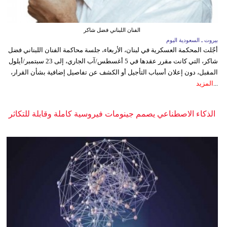
الفنان اللبناني فضل شاكر
بيروت ـ السعودية اليوم
أجّلت المحكمة العسكرية في لبنان، الأربعاء، جلسة محاكمة الفنان اللبناني فضل
شاكر، التي كانت مقرر عقدها في 5 أغسطس/آب الجاري، إلى 23 سبتمبر/أيلول
المقبل، دون إعلان أسباب التأجيل أو الكشف عن تفاصيل إضافية بشأن القرار،
...
المزيد
الذكاء الاصطناعي يصمم جينومات فيروسية كاملة وقابلة للتكاثر