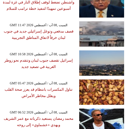
واشنطن تضغط لوقف إطلاق النار في غزة لمدة
أسبوعين تمهيدًا لتنفيذ خطة ترامب للسلام
GMT 11:47 2026 السبت ,08 آب / أغسطس
قصف مدفعي وتوغل إسرائيلي جديد في جنوب
لبنان خرقاً لاتفاق المناطق التجريبية
GMT 10:58 2026 السبت ,08 آب / أغسطس
إسرائيل تقصف جنوب لبنان وتتقدم نحو زوطر
الغربية في تصعيد جديد
GMT 05:47 2026 السبت ,08 آب / أغسطس
تناول المكسرات بانتظام قد يعزز صحة القلب
ويقلل مخاطر الأمراض
GMT 06:52 2026 السبت ,08 آب / أغسطس
محمد رمضان يستعيد ذكرياته مع عمر الشريف
ويهدي «عشماوي» إلى روحه