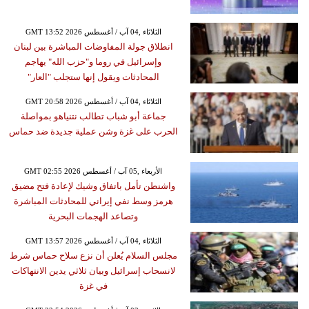
GMT 13:52 2026 الثلاثاء ,04 آب / أغسطس
انطلاق جولة المفاوضات المباشرة بين لبنان
وإسرائيل في روما و"حزب الله" يهاجم
المحادثات ويقول إنها ستجلب "العار"
GMT 20:58 2026 الثلاثاء ,04 آب / أغسطس
جماعة أبو شباب تطالب نتنياهو بمواصلة
الحرب على غزة وشن عملية جديدة ضد حماس
GMT 02:55 2026 الأربعاء ,05 آب / أغسطس
واشنطن تأمل باتفاق وشيك لإعادة فتح مضيق
هرمز وسط نفي إيراني للمحادثات المباشرة
وتصاعد الهجمات البحرية
GMT 13:57 2026 الثلاثاء ,04 آب / أغسطس
مجلس السلام يُعلن أن نزع سلاح حماس شرط
لانسحاب إسرائيل وبيان ثلاثي يدين الانتهاكات
في غزة