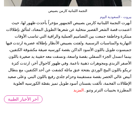
النجمة اللبنانية كارمن بصيبص
بيروت - السعودية اليوم
أبهرت النجمة اللبنانية كارمن بصيبص الجمهور مؤخراً بأحدث ظهور لها، حيث
اعتمدت قصة الشعر القصير متخلية عن شعرها الطويل المعتاد، لتتألق بإطلالات
مبتكرة وخاطفة جمعت بين التصاميم العملية والراقية التي تناسب الأوقات
النهارية والمناسبات الرسمية. ولفتت بصيبص الأنظار بإطلالة عصرية ارتدت فيها
جمبسوت طويل باللون الأسود الداكن بقصة كورسيه ضيقة مكشوفة الكتفين،
بينما انسدل الجزء السفلي بقصة واسعة، ونسقت معه حقيبة يد صغيرة باللون
الأصفر الزبدي ومجوهرات ذهبية ناعمة. وفي ظهور كاجوال آخر، ارتدت كنزة
تريكو باللون البيج الوردي بفتحة عنق مائلة كشفت عن أحد الكتفين، مع بنطال
أبيض عالي الخصر بقصة مستقيمة وحزام جلدي رفيع باللون البني. وعلى صعيد
الإطلالات الفخمة، تألقت بفستان أسود طويل تميز بقصّة الكورسيه العلوية
المطرزة بحبيبات الترتر وتنو...
المزيد
آخر الأخبار الطبية