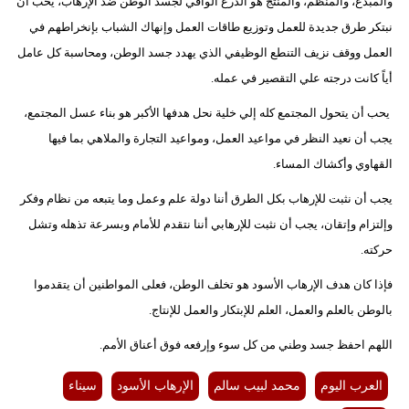
والمبدع، والمنظم، والمنتج هو الدرع الواقي لجسد الوطن ضد الإرهاب، يحب أن
نبتكر طرق جديدة للعمل وتوزيع طاقات العمل وإنهاك الشباب بإنخراطهم في
العمل ووقف نزيف التنطع الوظيفي الذي يهدد جسد الوطن، ومحاسبة كل عامل
أياً كانت درجته علي التقصير في عمله.
يحب أن يتحول المجتمع كله إلي خلية نحل هدفها الأكبر هو بناء عسل المجتمع،
يجب أن نعيد النظر في مواعيد العمل، ومواعيد التجارة والملاهي بما فيها
القهاوي وأكشاك المساء.
يجب أن نثبت للإرهاب بكل الطرق أننا دولة علم وعمل وما يتبعه من نظام وفكر
وإلتزام وإتقان، يجب أن نثبت للإرهابي أننا نتقدم للأمام وبسرعة تذهله وتشل
حركته.
فإذا كان هدف الإرهاب الأسود هو تخلف الوطن، فعلى المواطنين أن يتقدموا
بالوطن بالعلم والعمل، العلم للإبتكار والعمل للإنتاج.
اللهم احفظ جسد وطني من كل سوء وإرفعه فوق أعناق الأمم.
العرب اليوم
محمد لبيب سالم
الإرهاب الأسود
سيناء