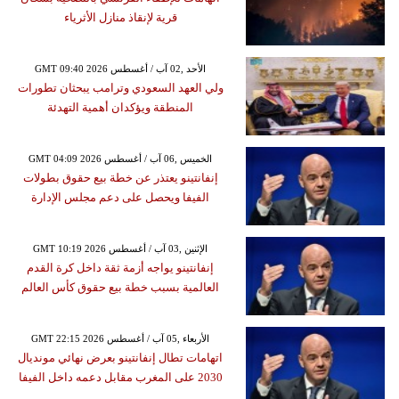
قرية لإنقاذ منازل الأثرياء
GMT 09:40 2026 الأحد ,02 آب / أغسطس
ولي العهد السعودي وترامب يبحثان تطورات
المنطقة ويؤكدان أهمية التهدئة
GMT 04:09 2026 الخميس ,06 آب / أغسطس
إنفانتينو يعتذر عن خطة بيع حقوق بطولات
الفيفا ويحصل على دعم مجلس الإدارة
GMT 10:19 2026 الإثنين ,03 آب / أغسطس
إنفانتينو يواجه أزمة ثقة داخل كرة القدم
العالمية بسبب خطة بيع حقوق كأس العالم
GMT 22:15 2026 الأربعاء ,05 آب / أغسطس
اتهامات تطال إنفانتينو بعرض نهائي مونديال
2030 على المغرب مقابل دعمه داخل الفيفا