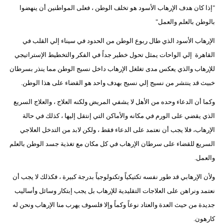
"إذا كان هدف الإرهاب الأسود هو تخلف الوطن ، فعلى المواطنين أن ينهضوا
بالوطن بالعلم والعمل"
الإرهاب الأسود الذي طال ربوع الوطن من الحدود في سيناء إلي القلب في
القاهرة إلي الواحات يمثل تحول خطير جداً في الفكر والتخطيط الإستراتيجي
للإرهاب والذي يعكس مدى تغلغل الإرهاب داخل نسيج الوطن مما ينذر بسرطان
خبيث قد ينتشر من نسيج إلي نسيج بهدف واحد هو القضاء على هذا الوطن.
وكما أن الدعاء وحده من الأهل لا يشفي المريض ولكنه العلاج ، والعلاج السريع
الذي يقضي على الورم في مكانه والأماكن التي إنتقل إليها ، كذلك في حالة
الإرهاب، فلا يجب أن نعتمد على الدعاء فقط ، ولكن لابد من التدخل العلاجي
السريع للقضاء على سرطان الإرهاب في كل مكان مع تغذية جسد الوطن بالعلم
والعمل.
ولأن الإرهابي قد طور نفسه تكتيكياً وتكنولوجياً بدرجة كبيرة ، فكذلك لا يجب أن
نعتمد ونراهن على العلاجات التقليدية للإرهاب بل يجب إبتكار وسائل وأساليب
جديدة من حيث العدة والعتاد نوعاً وكماً وإلا فلسوف يهرب منا الإرهاب ونحن له
كارهون.