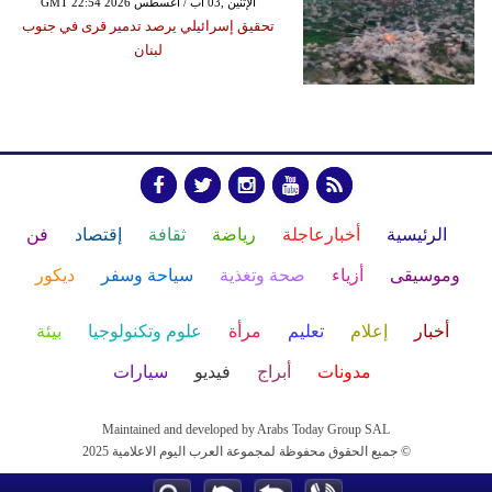
GMT 22:54 2026 الإثنين ,03 آب / أغسطس
تحقيق إسرائيلي يرصد تدمير قرى في جنوب
لبنان
الرئيسية
أخبارعاجلة
رياضة
ثقافة
إقتصاد
فن
وموسيقى
أزياء
صحة وتغذية
سياحة وسفر
ديكور
أخبار
إعلام
تعليم
مرأة
علوم وتكنولوجيا
بيئة
مدونات
أبراج
فيديو
سيارات
Maintained and developed by Arabs Today Group SAL
جميع الحقوق محفوظة لمجموعة العرب اليوم الاعلامية 2025 ©