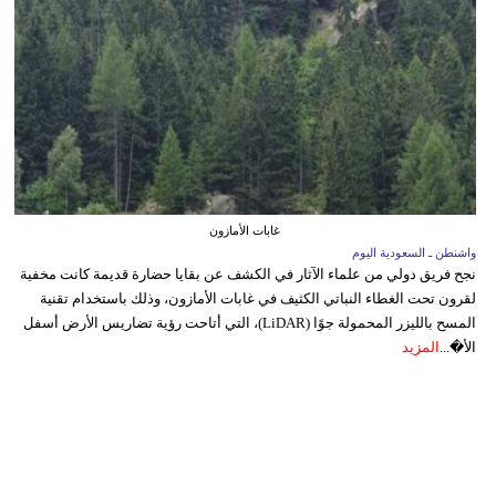
غابات الأمازون
واشنطن ـ السعودية اليوم
نجح فريق دولي من علماء الآثار في الكشف عن بقايا حضارة قديمة كانت مخفية
لقرون تحت الغطاء النباتي الكثيف في غابات الأمازون، وذلك باستخدام تقنية
المسح بالليزر المحمولة جوًا (LiDAR)، التي أتاحت رؤية تضاريس الأرض أسفل
الأ�...
المزيد