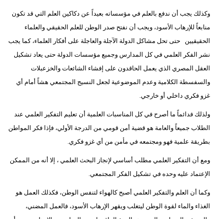
وكذلك يجب أن ندفع بالعلم في مؤسساته بعيداً عن دكاكين العلم التي قد تكون
منابعاً للإرهاب الأسود، ويجب أن نفتح صدر الوطن للعلم الحقيقي والعلماء
الحقيقيين حتى تحل مشاكل الدولة الآجلة والعاجلة على أفكار العلماء، كما يجب
نشر الفكر العلمي في كل المدارس وجميع مؤسسات الدولة حتى يعاد تشكيل
العقل المصري الذي يعمل الحاقدون على إفشاء الشائعات والخزعبلات
والسفسطة الكلامية وعدم الموضوعية لجعل النسيج المجتمعي هشاً أمام أي
غزو فكري داخلي أو خارجي.
ولذلك فدائماً ما أصرح في كل المناسبات العلمية أن تعليم التفكير العلمي عند
الطلاب جميعاً والعامة هو قضية أمن قومي من الدرجة الأولي، فإذا فكر المواطن
بطريقة علمية فهو ومجتمعه في مأمن من أي غزو فكري.
ومع أن التفكير العلمي مطلب أساسي لإنجاز البحث العلمي ، إلا أنه من الممكن
الإعتماد عليه وحده في تشكيل الفكر المجتمعي.
وكما أن العلم والتفكير العلمي أصبح كالهواء لتنفس الوطن، فكذلك العمل هو
الغذاء والماء لقوة الوطن ليتغلب ويقهر الإرهاب الأسود، فالعمل المضني،