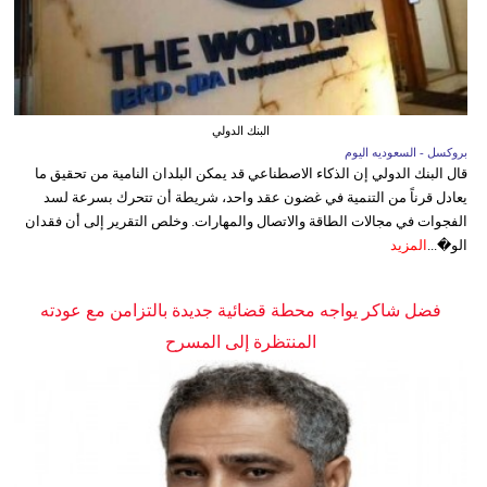
البنك الدولي
بروكسل - السعوديه اليوم
قال البنك الدولي إن الذكاء الاصطناعي قد يمكن البلدان النامية من تحقيق ما
يعادل قرناً من التنمية في غضون عقد واحد، شريطة أن تتحرك بسرعة لسد
الفجوات في مجالات الطاقة والاتصال والمهارات. وخلص التقرير إلى أن فقدان
الو�...
المزيد
فضل شاكر يواجه محطة قضائية جديدة بالتزامن مع عودته
المنتظرة إلى المسرح