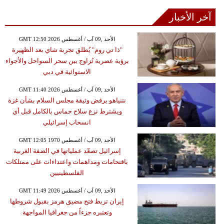
آخر الأخبار
GMT 12:50 2026 الأحد ,09 آب / أغسطس
"ذا تي روم" يُطلق تجربة شاي بعد الظهيرة
برؤية عصرية تُزاوج بين سحر السواحل والأجواء
الاستوائية في دبي
GMT 11:40 2026 الأحد ,09 آب / أغسطس
نتنياهو يرفض وثيقة مجلس السلام بشأن غزة
ويشترط نزع سلاح حماس بالكامل قبل أي
انسحاب إسرائيلي
GMT 12:05 1970 الأحد ,09 آب / أغسطس
إسرائيل تصعّد عملياتها في الضفة الغربية
باقتحامات ومداهمات واعتداءات على ممتلكات
الفلسطينيين
GMT 11:49 2026 الأحد ,09 آب / أغسطس
إيران تربط فتح مضيق هرمز بقبول شروطها
وتعتبره جزءاً من جغرافيا المواجهة