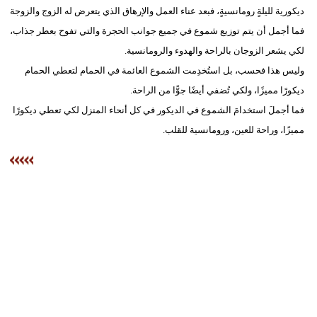
ديكورية لليلةٍ رومانسيةٍ، فبعد عناء العمل والإرهاق الذي يتعرض له الزوج والزوجة
فما أجمل أن يتم توزيع شموع في جميع جوانب الحجرة والتي تفوح بعطر جذاب،
لكي يشعر الزوجان بالراحة والهدوء والرومانسية.
وليس هذا فحسب، بل استُخدِمت الشموع العائمة في الحمام لتعطي الحمام
ديكورًا مميزًا، ولكي تُضفي أيضًا جوًّا من الراحة.
فما أجملَ استخدامَ الشموع في الديكور في كل أنحاء المنزل لكي تعطي ديكورًا
مميزًا، وراحة للعين، ورومانسية للقلب.