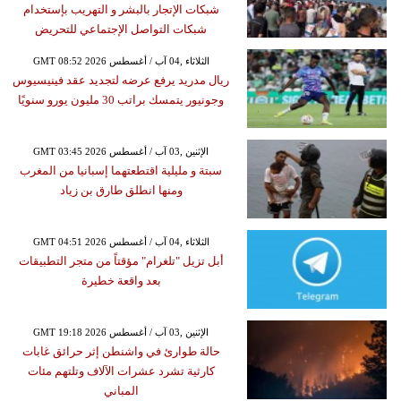
شبكات الإتجار بالبشر و التهريب بإستخدام
شبكات التواصل الإجتماعي للتحريض
GMT 08:52 2026 الثلاثاء ,04 آب / أغسطس
ريال مدريد يرفع عرضه لتجديد عقد فينيسيوس
وجونيور يتمسك براتب 30 مليون يورو سنويًا
GMT 03:45 2026 الإثنين ,03 آب / أغسطس
سبتة و مليلية اقتطعتهما إسبانيا من المغرب
ومنها انطلق طارق بن زياد
GMT 04:51 2026 الثلاثاء ,04 آب / أغسطس
أبل تزيل "تلغرام" مؤقتاً من متجر التطبيقات
بعد واقعة خطيرة
GMT 19:18 2026 الإثنين ,03 آب / أغسطس
حالة طوارئ في واشنطن إثر حرائق غابات
كارثية تشرد عشرات الآلاف وتلتهم مئات
المباني