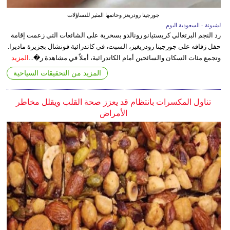
جورجينا رودريغز وخاتمها المثير للتساؤلات
لشبونة - السعودية اليوم
رد النجم البرتغالي كريستيانو رونالدو بسخرية على الشائعات التي زعمت إقامة
حفل زفافه على جورجينا رودريغيز، السبت، في كاتدرائية فونشال بجزيرة ماديرا.
وتجمع مئات السكان والسائحين أمام الكاتدرائية، أملاً في مشاهدة ر�...
المزيد
المزيد من التحقيقات السياحية
تناول المكسرات بانتظام قد يعزز صحة القلب ويقلل مخاطر
الأمراض