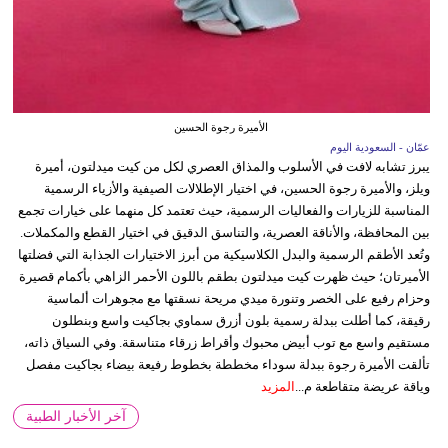
الأميرة رجوة الحسين
عمّان - السعودية اليوم
يبرز تشابه لافت في الأسلوب والمذاق العصري لكل من كيت ميدلتون، أميرة
ويلز، والأميرة رجوة الحسين، في اختيار الإطلالات الصيفية والأزياء الرسمية
المناسبة للزيارات والفعاليات الرسمية، حيث تعتمد كل منهما على خيارات تجمع
بين المحافظة، والأناقة العصرية، والتناسق الدقيق في اختيار القطع والمكملات.
وتُعد الأطقم الرسمية والبدل الكلاسيكية من أبرز الاختيارات الجذابة التي فضلتها
الأميرتان؛ حيث ظهرت كيت ميدلتون بطقم باللون الأحمر الزاهي بأكمام قصيرة
وحزام رفيع على الخصر وتنورة ميدي مريحة نسقتها مع مجوهرات ألماسية
رقيقة، كما أطلت ببدلة رسمية بلون أزرق سماوي بجاكيت واسع وبنطلون
مستقيم واسع مع توب أبيض محبوك وأقراط زرقاء متناسقة. وفي السياق ذاته،
تألقت الأميرة رجوة ببدلة سوداء مخططة بخطوط رفيعة بيضاء بجاكيت مفصل
وياقة عريضة متقاطعة م...
المزيد
آخر الأخبار الطبية