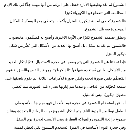
الشموعُ لم تعُد وظيفتها الأنارة فقط، على الرغم من أنها مهمة جدًّا في تلك الأيام
المظلمة، التي تنقطع فيها الكهرباء كثيرًا.
فالشموع تُعطي لمسة ديكورية للمنزل بأكمله، وتعطي هدوءًا وسكينةً للمكان
الموجودة فيه تلك الشموع.
وتطوّر تصميم الشموع كثيرًا في الآونة الأخيرة، وأصبح له مُصمِّمون مختصون،
فالشموع لم تعُد بلا شكل، بل أصبح لها العديد من الأشكال التي تُغيِّر من شكل
ديكور المنزل.
فإذا تحدثنا عن الشموع التي يتم وضعها في حجرة الاستقبال، فتمّ ابتكار العديد
من الأشكال، والتي يُستخدم فيها فنُّ "الديكوباج"، وهو فن القص واللصق، فيقوم
المُصمِّم بقص صورة تُعجبه ولتكن صورة للأهرامات الثلاثة، ثم يقوم بلصقها على
شمعة مُجوَّفة من الداخل، وعندما يتم إنارتها تضيء تلك الصورة، مما يُعطي
مظهرًا ديكوريًا ليس له مثيل.
أما عن استخدام الشموع في حجرة نوم الأطفال فهو مهم جدًا، لأنه يعطي
للطفل نوعًا من الهدوء التامّ، وتم ابتكار الشموع ذوات الروائح المتعددة، وهناك
شموع برائحة الليمون والفواكه العطرة، وهي الأنسب لحجرة نوم الطفل.
وفي حجرة النوم الأساسية في المنزل تُستخدم الشموع لكي تُعطي لمسة