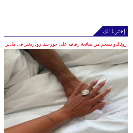
إخترنا لك
رونالدو يسخر من شائعة زفافه على جورجينا رودريغيز في ماديرا