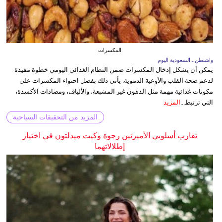
المكسرات
واشنطن ـ السعودية اليوم
يمكن أن يشكل إدخال المكسرات ضمن النظام الغذائي اليومي خطوة مفيدة
لدعم صحة القلب والأوعية الدموية. يأتي ذلك بفضل احتواء المكسرات على
مكونات غذائية مهمة مثل الدهون غير المشبعة، والألياف، ومضادات الأكسدة،
التي ترتبط...
المزيد
المزيد من التحقيقات السياحية
تقارب أسلوبي الأميرتين رجوة وكيت ميدلتون في اختيار
إطلالاتهما