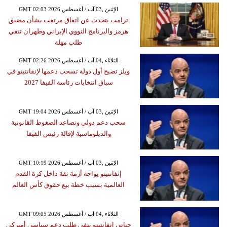
GMT 02:03 2026 الإثنين ,03 آب / أغسطس
ترامب يتحدث عن اتفاق مرتقب بشأن مضيق
هرمز والبرنامج النووي الإيراني وطهران تنفي
طلب مهلة
GMT 02:26 2026 الثلاثاء ,04 آب / أغسطس
ويلز تصبح أول دولة تسحب دعمها لإنفانتينو في
سباق انتخابات رئاسة الفيفا 2027
GMT 19:04 2026 الإثنين ,03 آب / أغسطس
سحب دعم دولي وتصاعد الضغوط القانونية
والدبلوماسية لإقالة رئيس الفيفا
GMT 10:19 2026 الإثنين ,03 آب / أغسطس
إنفانتينو يواجه أزمة ثقة داخل كرة القدم
العالمية بسبب خطة بيع حقوق كأس العالم
GMT 09:05 2026 الثلاثاء ,04 آب / أغسطس
جياني إنفانتينو ينفي طلب دعم سياسي أميركي