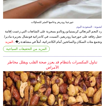
جورجينا رودريغز وخاتمها المثير للتساؤلات
لشبونة - السعودية اليوم
رد النجم البرتغالي كريستيانو رونالدو بسخرية على الشائعات التي زعمت إقامة
حفل زفافه على جورجينا رودريغيز، السبت، في كاتدرائية فونشال بجزيرة ماديرا.
وتجمع مئات السكان والسائحين أمام الكاتدرائية، أملاً في مشاهدة ر�...
المزيد
المزيد من التحقيقات السياحية
تناول المكسرات بانتظام قد يعزز صحة القلب ويقلل مخاطر
الأمراض