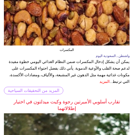
المكسرات
واشنطن ـ السعودية اليوم
يمكن أن يشكل إدخال المكسرات ضمن النظام الغذائي اليومي خطوة مفيدة
لدعم صحة القلب والأوعية الدموية. يأتي ذلك بفضل احتواء المكسرات على
مكونات غذائية مهمة مثل الدهون غير المشبعة، والألياف، ومضادات الأكسدة،
التي ترتبط...
المزيد
المزيد من التحقيقات السياحية
تقارب أسلوبي الأميرتين رجوة وكيت ميدلتون في اختيار
إطلالاتهما