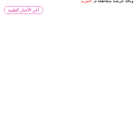
وياقة عريضة متقاطعة م...
المزيد
آخر الأخبار الطبية