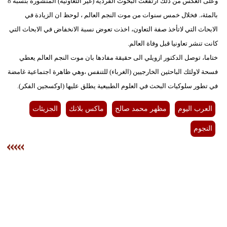
وعلى العكس من ذلك ارتفعت البحوث الفردية (غير التعاونية) المنشورة بنسبة 8
بالمئة،. فخلال خمس سنوات من موت النجم العالم ، لوحظ ان الزيادة في
الابحاث التي لاتأخذ صفة التعاون، اخذت تعوض نسبة الانخفاض في الابحاث التي
كانت تنشر تعاونيا قبل وفاة العالم.
ختاما، توصل الدكتور ازويلي الى حقيقة مفادها بان موت النجم العالم يعطي
فسحة لاولئك الباحثين الخارجيين (الغرباء) للتنفس ،وهي ظاهرة اجتماعية غامضة
في تطور سلوكيات البحث في العلوم الطبيعية يطلق عليها (اوكسجين الفكر).
العرب اليوم
مظهر محمد صالح
ماكس بلانك
الجزيئات
النجوم