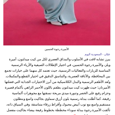
الأميرة رجوة الحسين
عمّان - السعودية اليوم
يبرز تشابه لافت في الأسلوب والمذاق العصري لكل من كيت ميدلتون، أميرة
ويلز، والأميرة رجوة الحسين، في اختيار الإطلالات الصيفية والأزياء الرسمية
المناسبة للزيارات والفعاليات الرسمية، حيث تعتمد كل منهما على خيارات تجمع
بين المحافظة، والأناقة العصرية، والتناسق الدقيق في اختيار القطع والمكملات.
وتُعد الأطقم الرسمية والبدل الكلاسيكية من أبرز الاختيارات الجذابة التي فضلتها
الأميرتان؛ حيث ظهرت كيت ميدلتون بطقم باللون الأحمر الزاهي بأكمام قصيرة
وحزام رفيع على الخصر وتنورة ميدي مريحة نسقتها مع مجوهرات ألماسية
رقيقة، كما أطلت ببدلة رسمية بلون أزرق سماوي بجاكيت واسع وبنطلون
مستقيم واسع مع توب أبيض محبوك وأقراط زرقاء متناسقة. وفي السياق ذاته،
تألقت الأميرة رجوة ببدلة سوداء مخططة بخطوط رفيعة بيضاء بجاكيت مفصل