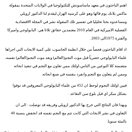
اهتم الباحثون في معهد ماساسوتش للتكنولوجيا في الولايات المتحدة بمقولة
ماكس بلانك يوم قالها وهو على كرسيه الهزاز،ليقدم لنا الدكتور ازويلي
ومساعدوه بحثا تحليليا في تفسير تلك المقولة نشر في المجلة الاقتصادية
الفصلية الاميركية في العام 2010 معتمدين حقائق ثلاثا هي: البايولوجي واميركا
والفترة 1975الى 2003 .
اذ اقام الباحثون فحصاً من خلال انظمة الحاسوب على كمية الابحات التي اجراها
علماء البايولوجي حصرياً قبل موت النجم(العالم) وبعد موت النجم(العالم) نفسه،
متضمنة كلا النوعين من الناس،اولئك ممن تعاون مع النجم في تنفيذ ابحاثه
وممن لم يتعاون مع النجم وانفرد بنفسه في صنع ابحاثه.
فبين اولئك النجوم لوحظ ان 452 من علماء البايولوجي المعروفين قد توفوا
بشكل مبكر اي قبل بلوغ سن التقاعد .
وبهذا فان النتائج التي خرج بها الدكتور ازويلي وفريقه قد توصلت : الى ان
التعاون في نشر الابحاث التي كانت تتم مع النجم نفسه قد انخفض بنسبة 40
بالمئة سنويا.