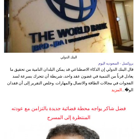
البنك الدولي
بروكسل - السعوديه اليوم
قال البنك الدولي إن الذكاء الاصطناعي قد يمكن البلدان النامية من تحقيق ما
يعادل قرناً من التنمية في غضون عقد واحد، شريطة أن تتحرك بسرعة لسد
الفجوات في مجالات الطاقة والاتصال والمهارات. وخلص التقرير إلى أن فقدان
الو�...
المزيد
فضل شاكر يواجه محطة قضائية جديدة بالتزامن مع عودته
المنتظرة إلى المسرح