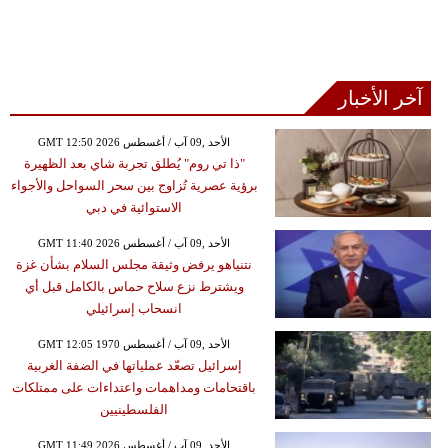
آخر الأخبار
GMT 12:50 2026 الأحد ,09 آب / أغسطس
"ذا تي روم" يُطلق تجربة شاي بعد الظهيرة
برؤية عصرية تُزاوج بين سحر السواحل والأجواء
الاستوائية في دبي
GMT 11:40 2026 الأحد ,09 آب / أغسطس
نتنياهو يرفض وثيقة مجلس السلام بشأن غزة
ويشترط نزع سلاح حماس بالكامل قبل أي
انسحاب إسرائيلي
GMT 12:05 1970 الأحد ,09 آب / أغسطس
إسرائيل تصعّد عملياتها في الضفة الغربية
باقتحامات ومداهمات واعتداءات على ممتلكات
الفلسطينيين
GMT 11:49 2026 الأحد ,09 آب / أغسطس