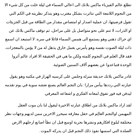
تطلع عالم الفيزياء ماكس بلانك الى اعالي السماء في ليلة خلت من كل شيء الا
من النجوم اللامعة التي تناثرت بشكل مغترب وهو يتذكر نظريته في الكم التي
تقول فرضيتها، ان عملية اصدار او امتصاص مقدار من الطاقة من قبل الجزيئات
او الذرات، لا تتم على نحو متواصل بل على مراحل، ثم توقف ماكس بلانك عن
اي حراك ذهني وهو يستمع الى همس السماء قائلا في سره: لا استبعد ان اسمع
ذات ليلة الصوت نفسه وهو يأمرني بعمل خارق يذهل له من لا يؤمن بالمعجزات،
فقد قال العلم في النجوم كلمته ولكن ما هي في الحقيقة الا افراد عالم آثروا
الوحدة فتباعدوا عن بعضهم آلاف السنين الضوئية.
غادر ماكس بلانك حديقة منزله وجلس على كرسيه الهزاز في مكتبه وهو يقول
عبارته التي رددها بيأس مرارا :بان النجم العالم يصنع نعشه سوية في يوم تقدمه
ليدفن فيه فور تفوق لمعانه الفكري و اشعاعه المعرفي.
لقد اراد ماكس بلانك من اطلاق عبارته الاخيرة ليقول لنا بان موت العقل
المهيمن اوالنجم العالِم في حقل معارفه سيحرر الاخرين ممن لديهم وجهات نظر
مختلفة لبلوغ افكارهم ونشرها بحرية اوسع قبل ان تطأ اصابع ارجلهم الارض
الصلدة التي اسسها نفوذ ذلك النجم قبل ان يدركه الموت .