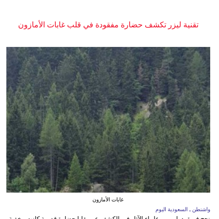
تقنية ليزر تكشف حضارة مفقودة في قلب غابات الأمازون
غابات الأمازون
واشنطن ـ السعودية اليوم
نجح فريق دولي من علماء الآثار في الكشف عن بقايا حضارة قديمة كانت مخفية