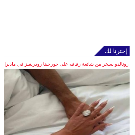
إخترنا لك
رونالدو يسخر من شائعة زفافه على جورجينا رودريغيز في ماديرا