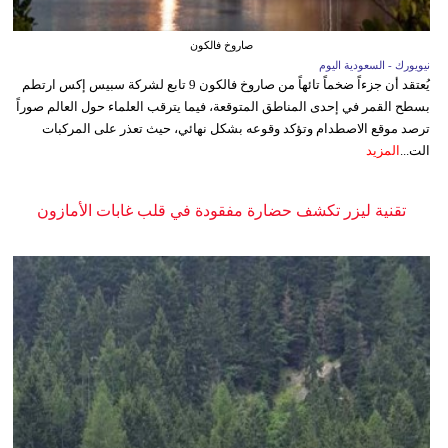
صاروخ فالكون
نيويورك - السعودية اليوم
يُعتقد أن جزءاً ضخماً تائهاً من صاروخ فالكون 9 تابع لشركة سبيس إكس ارتطم
بسطح القمر في إحدى المناطق المتوقعة، فيما يترقب العلماء حول العالم صوراً
ترصد موقع الاصطدام وتؤكد وقوعه بشكل نهائي، حيث تعذر على المركبات
الت...
المزيد
تقنية ليزر تكشف حضارة مفقودة في قلب غابات الأمازون