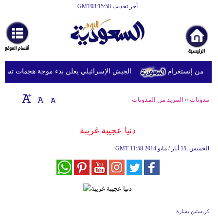
آخر تحديث GMT03:15:58
 من إنستغرام
الجيش الإسرائيلي يعلن بدء موجة هجمات تستهدف ج
مدونات
»
المزيد من المدونات
دنيا عجيبة غريبة
11:58 2014 الخميس ,15 أيار / مايو
GMT
كريستين بشارة