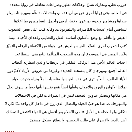
حروب تعلن، ومعارك تشنّ، وخلافات تظهر وصراعات تتعاظم في زوايا محددة
في العالم، وفي زوايا أخرى عروض أزياء تقام، واحتفالات تنظّم ومهرجانات يعلو
صداها ومشاهير ونجوم يهرعون لاختيار أرقى وأجمل التصاميم وربما أغلاها
للتنافس أمام عدسات الكاميرات والتلفزيونات. وكأنه كتب على بعض الشعوب
العيش والتأقلم مع وضع مأساوي أساسه القتل والتعذيب وفقدان الأحباء، بينما
كتب لشعوب اخرى التمتّع بالحياة والعيش في اجواء من الاكتفاء والرفاه والتميّز.
ولكن المميز في الموضوع أن هذه الشعوب المتألمة تتابع متى استطاعت
احداث العالم الآخر، مثل الزفاف الملكي في بريطانيا والذي انتظرته أقطاب
العالم أجمع، ومهرجان كان بنسخته الجديدة وغيرها من عروض الأزياء لأهمّ دور
الأياء العالمية . ألعلّها ترى في هذه الحياة والمناسبات املاً بحياة جديدة، حياة
تملأها الألوان والورود والأموال، ولعلّها ايضاً تقنع نفسها بأنها يوماً ما سوف تحلّ
هي مكانها وتتصدّر عناوين الصحف ليس في الصراعات لكن في الاحتفالات
والمهرجانات. هذا هو حبّ الحياة والنضال الذي زرع في داخل كل واحد منّا لكي لا
نتخّلى ولو للحظة عن الأمل فتبقى الاحلام بغدٍ أفضل هي الدواء الأفضل للتمسّك
اكثر بالدنيا والإصرار على طلب التحسين والتطوّر بشكل مستمرّ.