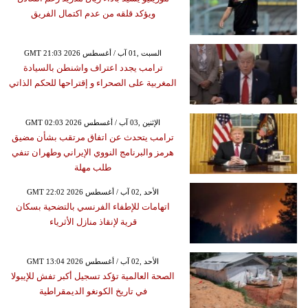
ويؤكد قلقه من عدم اكتمال الفريق
GMT 21:03 2026 السبت ,01 آب / أغسطس
ترامب يجدد اعتراف واشنطن بالسيادة
المغربية على الصحراء و إقتراحها للحكم الذاتي
GMT 02:03 2026 الإثنين ,03 آب / أغسطس
ترامب يتحدث عن اتفاق مرتقب بشأن مضيق
هرمز والبرنامج النووي الإيراني وطهران تنفي
طلب مهلة
GMT 22:02 2026 الأحد ,02 آب / أغسطس
اتهامات للإطفاء الفرنسي بالتضحية بسكان
قرية لإنقاذ منازل الأثرياء
GMT 13:04 2026 الأحد ,02 آب / أغسطس
الصحة العالمية تؤكد تسجيل أكبر تفش للإيبولا
في تاريخ الكونغو الديمقراطية