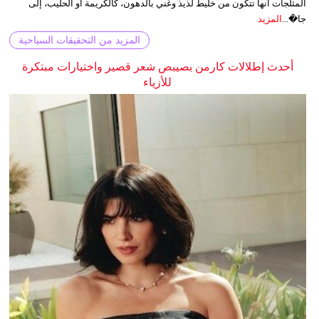
المثلجات أنها تتكون من خليط لذيذ وغني بالدهون، كالكريمة أو الحليب، إلى
جا�...
المزيد
المزيد من التحقيقات السياحية
أحدث إطلالات كارمن بصيبص شعر قصير واختيارات مبتكرة
للأزياء