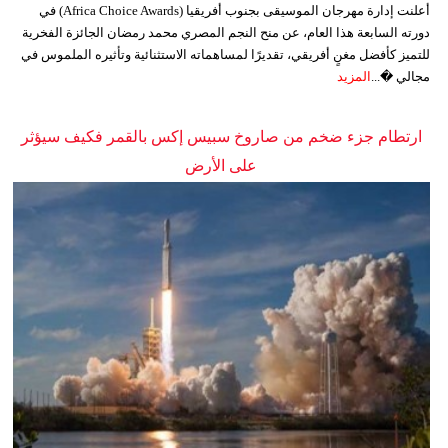
أعلنت إدارة مهرجان الموسيقى بجنوب أفريقيا (Africa Choice Awards) في
دورته السابعة هذا العام، عن منح النجم المصري محمد رمضان الجائزة الفخرية
للتميز كأفضل مغنٍ أفريقي، تقديرًا لمساهماته الاستثنائية وتأثيره الملموس في
مجالي �...
المزيد
ارتطام جزء ضخم من صاروخ سبيس إكس بالقمر فكيف سيؤثر
على الأرض