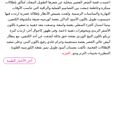
اعتمدت قصة الشعر القصير متخلية عن شعرها الطويل المعتاد، لتتألق بإطلالات
مبتكرة وخاطفة جمعت بين التصاميم العملية والراقية التي تناسب الأوقات
النهارية والمناسبات الرسمية. ولفتت بصيبص الأنظار بإطلالة عصرية ارتدت فيها
جمبسوت طويل باللون الأسود الداكن بقصة كورسيه ضيقة مكشوفة الكتفين،
بينما انسدل الجزء السفلي بقصة واسعة، ونسقت معه حقيبة يد صغيرة باللون
الأصفر الزبدي ومجوهرات ذهبية ناعمة. وفي ظهور كاجوال آخر، ارتدت كنزة
تريكو باللون البيج الوردي بفتحة عنق مائلة كشفت عن أحد الكتفين، مع بنطال
أبيض عالي الخصر بقصة مستقيمة وحزام جلدي رفيع باللون البني. وعلى صعيد
الإطلالات الفخمة، تألقت بفستان أسود طويل تميز بقصّة الكورسيه العلوية
المطرزة بحبيبات الترتر وتنو...
المزيد
آخر الأخبار الطبية