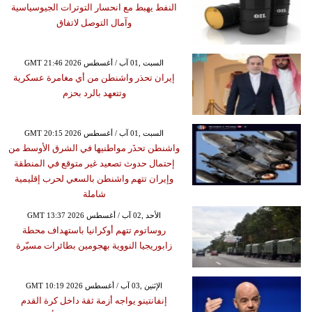
النفط يهبط مع انحسار التوترات الجيوسياسية
وآمال التوصل لاتفاق
GMT 21:46 2026 السبت ,01 آب / أغسطس
إيران تحذر واشنطن من أي مغامرة عسكرية
وتتعهد بالرد بحزم
GMT 20:15 2026 السبت ,01 آب / أغسطس
واشنطن تحذَر مواطنيها في الشرق الأوسط من
إحتمال حدوث تصعيد غير متوقع في المنطقة
وإيران تتهم واشنطن بالسعي لحرب إقليمية
شاملة
GMT 13:37 2026 الأحد ,02 آب / أغسطس
روساتوم تتهم أوكرانيا باستهداف محطة
زابوريجيا النووية بهجومين بطائرات مسيّرة
GMT 10:19 2026 الإثنين ,03 آب / أغسطس
إنفانتينو يواجه أزمة ثقة داخل كرة القدم