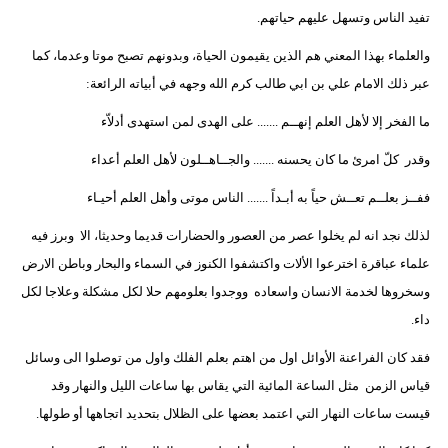
تفيد الناس وتسهل عليهم حياتهم.
والعلماء بهذا المعني هم الذين يقيمون الحياة، وبدونهم تصبح موتا وعدما، كما
عبر ذلك الامام علي بن ابي طالب كرم الله وجهه في أبياته الرائعة:
ما الفخر إلا لأهل العلم إنهــم ....... على الهدى لمن استهدى أدلاّء
وقدر كلّ امرئ ما كان يحسنه ....... والجــاهــلون لأهل العلم أعداء
ففــز بعلــم تعــش حياً به أبـداً ....... الناس موتى وأهل العلم أحيـاء
لذلك نجد انه لم يخلوا عصر من العصور والحضارات قديما وحديثا، الا وبرز فيه
علماء عباقرة اخترعوا الألات واكتشفوا الكنوز في السماء والبحار وباطن الارض
وسخروها لخدمة الانسان واسعاده ووجدوا بعلومهم حلا لكل مشكلة وعلاجا لكل
داء.
فقد كان الفراعنة الأوائل اول من اهتم بعلم الفلك واول من توصلوا الى وسائل
قياس الزمن مثل الساعة المائية التي يقاس بها ساعات الليل والنهار وقد
قيست ساعات النهار التي اعتمد بعضها على الظلال بتحديد اتجاهها أو طولها.