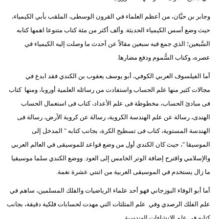
وجابر بن حيَّان، من أعظم العلماء في القرون الوسطى، الملقب بأبي الكيمياء،
حيث وضع أسس الكيمياء الحديثة. وألف أكثر من مئة كتاب متنوعا اهمها كتابه
السَّبعين؛ الذي جمع فيه سبعين مقالاً عن أحدث ما وصلت إليه الكيمياء في
عصره، وكتاب السُّموم ودفع مضارها.
أما الفيلسوف العربي الكوفي، أبو يوسف يعقوب بن الكندي فقد ابدع في
مجالات كثير منها علم الحساب واستفادت من رسائله العلمية أوروبا، ومنها كتاب
فى مبادئ الحساب، مخطوطة فى علم الأعداد، كتاب فى استعمال الحساب
الهندى، رسالة عن علم الهندسة الكروية، رسالة عن كروية الأرض، رسالة فى
الهندسة المستوية، كتاب فى تسطيح الكرة، بجانب كتابه " المدخل إلى
الموسيقا "، حيث كان الكندي أول من وضع قواعد للموسيقى في العالم العربي
والإسلامي واقترح إضافة الوتر الخامس إلى العود. ووضع الكندي سلما موسيقيا
ما زال يستخدم في الموسيقى العربية من اثنتي عشرة نغمة.
أما أبو الوفاء البوزجاني فهو أحد علماء الرياضيات والفلك المسلمين، ساهم في
علم الفلك الرصدي وفي علم المثلثات التي مهدت لحسابات فلكية دقيقة، بجانب
كتابه في علم الإنشاءات الهندسية.