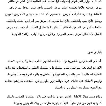
كما كان الوزير الفرعوني إمحوتب أول طبيب في العالم، عالج اكثر من مائتي
مرض، فوضع علاجا لخمسة عشر مرض باطني، وأحد عشر علاجا لمرض في
المثانة، وعشرة علاجات لمرض المستقيم. كما اكتشف حوالي 29 مرض للعيون
ووضع علاج لهم، واكتشف علاج لما يقارب 18 مرض من أمراض الجلد، واكتشف
علاجات لامراض الشعر والأظافر اللسان. كما تعامل الطبيب أمحوتب مع مرض
السل، كما عالج مرض حصى المرارة، وعلاج مرض التهاب الزائدة الدودية.
بابل وآشور
أما في الحضارتين الاشورية والبابلية فقد اشتهر الطب ايضا وكان لدي الاطباء
الادوات لمعالجة المرضى، مثل المشارط والمنشار الطبي والملاقط والعدسات
الطبية لضعاف البصر والمبارد الصغيرة والشاش وجبائر جاهزة وضماد وغيرها،
وتوسع الاطباء في تدليك الارجل والصدر والظهر ودهن العضلات بمراهم مختلفة
مع النصح بممارسة التمارين الرياضية.
وذاع صيت هؤلاء الاطباء الآشوريين والبابليين في بلاد المشرق القديم، ولذلك
كانوا يدعون من قبل ملوك البلاد مجاورة مثل مصر وبلاد الحيثيين وغيرها