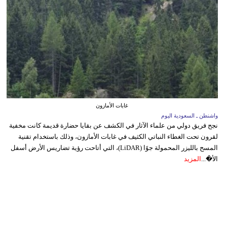
غابات الأمازون
واشنطن ـ السعودية اليوم
نجح فريق دولي من علماء الآثار في الكشف عن بقايا حضارة قديمة كانت مخفية
لقرون تحت الغطاء النباتي الكثيف في غابات الأمازون، وذلك باستخدام تقنية
المسح بالليزر المحمولة جوًا (LiDAR)، التي أتاحت رؤية تضاريس الأرض أسفل
الأ�...
المزيد