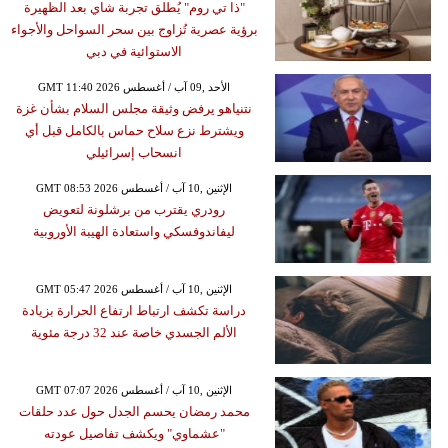
"ذا تي روم" يُطلق تجربة شاي بعد الظهيرة
برؤية عصرية تُزاوج بين سحر السواحل والأجواء
الاستوائية في دبي
GMT 11:40 2026 الأحد ,09 آب / أغسطس
نتنياهو يرفض وثيقة مجلس السلام بشأن غزة
ويشترط نزع سلاح حماس بالكامل قبل أي
انسحاب إسرائيلي
GMT 08:53 2026 الإثنين ,10 آب / أغسطس
رودري يقترب من برشلونة لتعويض
ليفاندوفسكي واستعادة الهيبة الأوروبية
GMT 05:47 2026 الإثنين ,10 آب / أغسطس
دراسة تكشف ارتباط ارتفاع الحرارة بزيادة
الألم الجسدي خاصة عند 32 درجة مئوية
GMT 07:07 2026 الإثنين ,10 آب / أغسطس
محمد رمضان يحسم الجدل حول عدد حلقات
"عشماوي" ويكشف تفاصيل عودته