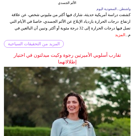
الألم الجسدي
واشنطن ـ السعودية اليوم
كشفت دراسة أمريكية حديثة، شارك فيها أكثر من مليوني شخص، عن علاقة
ارتفاع درجات الحرارة بازدياد الإبلاغ عن الألم الجسدي، خاصةً في الأيام التي
تصل فيها درجات الحرارة إلى 32 درجة مئوية أو أكثر. وتبين أن البالغين في
م...
المزيد
المزيد من التحقيقات السياحية
تقارب أسلوبي الأميرتين رجوة وكيت ميدلتون في اختيار
إطلالاتهما