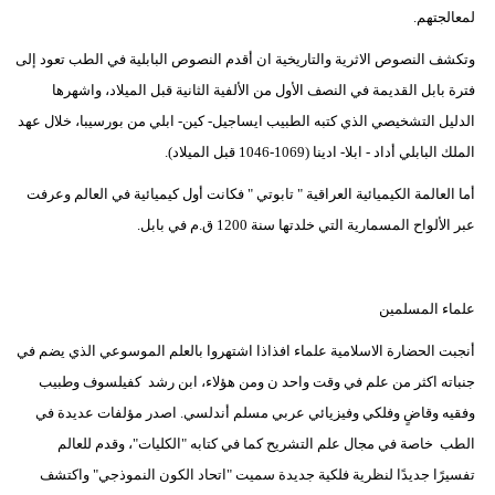
لمعالجتهم.
وتكشف النصوص الاثرية والتاريخية ان أقدم النصوص البابلية في الطب تعود إلى
فترة بابل القديمة في النصف الأول من الألفية الثانية قبل الميلاد، واشهرها
الدليل التشخيصي الذي كتبه الطبيب ايساجيل- كين- ابلي من بورسيبا، خلال عهد
الملك البابلي أداد - ابلا- ادينا (1069-1046 قبل الميلاد).
أما العالمة الكيميائية العراقية " تابوتي " فكانت أول كيميائية في العالم وعرفت
عبر الألواح المسمارية التي خلدتها سنة 1200 ق.م في بابل.
علماء المسلمين
أنجبت الحضارة الاسلامية علماء افذاذا اشتهروا بالعلم الموسوعي الذي يضم في
جنباته اكثر من علم في وقت واحد ن ومن هؤلاء، ابن رشد كفيلسوف وطبيب
وفقيه وقاضٍ وفلكي وفيزيائي عربي مسلم أندلسي. اصدر مؤلفات عديدة في
الطب خاصة في مجال علم التشريح كما في كتابه "الكليات"، وقدم للعالم
تفسيرًا جديدًا لنظرية فلكية جديدة سميت "اتحاد الكون النموذجي" واكتشف