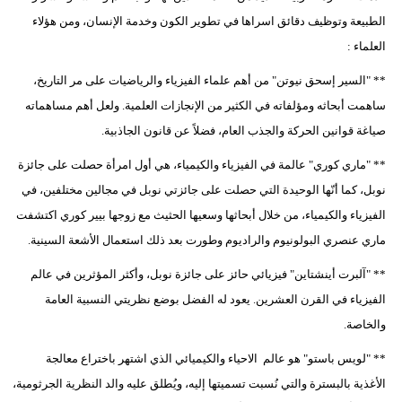
الطبيعة وتوظيف دقائق اسراها في تطوير الكون وخدمة الإنسان، ومن هؤلاء
العلماء :
** "السير إسحق نيوتن" من أهم علماء الفيزياء والرياضيات على مر التاريخ،
ساهمت أبحاثه ومؤلفاته في الكثير من الإنجازات العلمية. ولعل أهم مساهماته
صياغة قوانين الحركة والجذب العام، فضلاً عن قانون الجاذبية.
** "ماري كوري" عالمة في الفيزياء والكيمياء، هي أول امرأة حصلت على جائزة
نوبل، كما أنّها الوحيدة التي حصلت على جائزتي نوبل في مجالين مختلفين، في
الفيزياء والكيمياء، من خلال أبحاثها وسعيها الحثيث مع زوجها بيير كوري اكتشفت
ماري عنصري البولونيوم والراديوم وطورت بعد ذلك استعمال الأشعة السينية.
** "آلبرت أينشتاين" فيزيائي حائز على جائزة نوبل، وأكثر المؤثرين في عالم
الفيزياء في القرن العشرين. يعود له الفضل بوضع نظريتي النسبية العامة
والخاصة.
** "لويس باستو" هو عالم الاحياء والكيميائي الذي اشتهر باختراع معالجة
الأغذية بالبسترة والتي نُسبت تسميتها إليه، ويُطلق عليه والد النظرية الجرثومية،