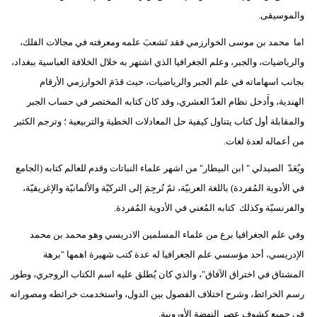
والموسيقى.
اما محمد بن موسى الخوارزمي فقد تَشعبَ علمه ومعرفته في مجالات الفلك،
والرياضيات، والجبر، وعلم الجغرافيا الذي اشتهر به خلال الخلافة العباسية ببغداد،
بجانب اسهاماته في علم الجبر والرياضيات، حيث قدَمَ الخوارزمي الأرقام
الهندية، وأَدخل نظام العدّ العشري، وقد كان كتابه المختصر في حساب الجبر
والمقابلة أول كتاب يتناول كيفية حل المعادلات الخطية والتربيعية ؛ وترجم الكثير
من أعماله لعدة لغات.
ويُعَدّ الصيدلي " ابن البيطار" من اشهر علماء النباتات وقدم للعالم كتابه (الجامع
في الأدوية المُفردة) باللغة العربيّة، ثمّ تُرجِمَ إلى التركيّة والألمانيّة والإغريقيّة،
والفرنسيّة وكذلك كتابه المُغني في الأدوية المُفردة.
وفي علم الجغرافيا برع من علماء المسلمين الادريسي وهو محمد بن محمد
الإدريسي، أحد مؤسسي علم الجغرافيا له عدة كتب شهيرة اهمها "برهة
المشتاق في اختراق الآفاق"، والذي كان يُطلق عليه اسم الكتاب الروجري، وطور
رسم الخرائط، وشرح اختلاف الفصول بين الدول، واستخدمت خرائطه ومصوراته
في جميع كشوف عصر النهضة الأوروبية.