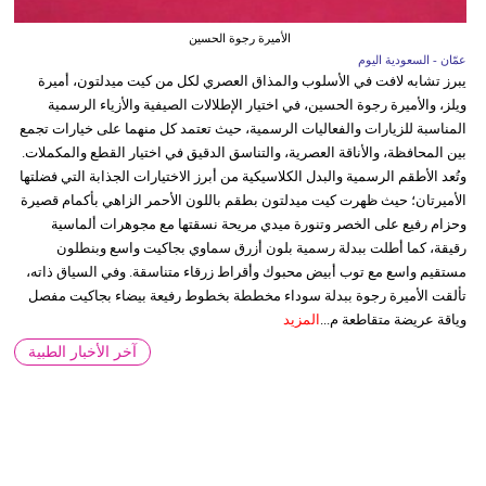
الأميرة رجوة الحسين
عمّان - السعودية اليوم
يبرز تشابه لافت في الأسلوب والمذاق العصري لكل من كيت ميدلتون، أميرة
ويلز، والأميرة رجوة الحسين، في اختيار الإطلالات الصيفية والأزياء الرسمية
المناسبة للزيارات والفعاليات الرسمية، حيث تعتمد كل منهما على خيارات تجمع
بين المحافظة، والأناقة العصرية، والتناسق الدقيق في اختيار القطع والمكملات.
وتُعد الأطقم الرسمية والبدل الكلاسيكية من أبرز الاختيارات الجذابة التي فضلتها
الأميرتان؛ حيث ظهرت كيت ميدلتون بطقم باللون الأحمر الزاهي بأكمام قصيرة
وحزام رفيع على الخصر وتنورة ميدي مريحة نسقتها مع مجوهرات ألماسية
رقيقة، كما أطلت ببدلة رسمية بلون أزرق سماوي بجاكيت واسع وبنطلون
مستقيم واسع مع توب أبيض محبوك وأقراط زرقاء متناسقة. وفي السياق ذاته،
تألقت الأميرة رجوة ببدلة سوداء مخططة بخطوط رفيعة بيضاء بجاكيت مفصل
وياقة عريضة متقاطعة م...
المزيد
آخر الأخبار الطبية