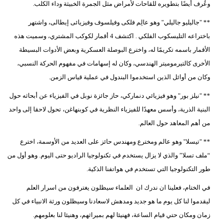
وعُرف أيضًا بتطويره للقاحات لأمراض مثل الجمرة الخبيثة وداء الكلب.
** "جاليليو جاليلي" وهو عالِم فلكى وفيلسوف وفيزيائى إيطالى، واشتهر
باختراعه التليسكوب الفلكي . اكتشف 4 أقمار لكوكب المشتري، وسميت هذه
الأقمار باسمه تكريمًا له، واخترع البوصلة العسكرية وبعض الأدوات البسيطة
الأخرى كالتيرموميتر الهندسي، وكان له إسهامات في مفهوم الحركة النسبي،
وكان من أوائل الذين استخدموا البندول في عملية قياس الزمن.
** "نيلز بور" وهو فيزيائي دنماركي، حاز جائزة نوبل في الفيزياء عن أبحاثه حول
البنية الذرية، وأسس معهدًا للفيزياء النظرية في كوبنهاغن، تحول لاحقا إلى واحد
من أهم المعاهد حول العالم.
** "تيسلا" وهو عالم ومخترع ومهندس حائز على العديد من الأوسمة، اخترع
“ملف تسلا” والذي لا يزال يستخدم في تكنولوجيا الراديو حتى اليوم. وهو أول من
طور التكنولوجيا التي تستخدم في هواتفنا الذكية.
في الختام، فعلينا ان ندرك ان العلماء سيظلون يغترفون من اسرار العلم
ليقدموا لنا كل يوم ما هو جديد ومدهش لاسعادنا وسيظلون ورثة الانبياء في كل
زمان ومكان حتي قيام الساعة، فهنيئا لهم بميراثهم، وهنيئا لنا بعلومهم.