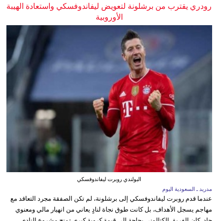
رودري يقترب من برشلونة لتعويض ليفاندوفسكي واستعادة الهيبة
الأوروبية
البولندي روبرت ليفاندوفسكي
مدريد ـ السعودية اليوم
عندما قدم روبرت ليفاندوفسكي إلى برشلونة، لم تكن الصفقة مجرد التعاقد مع
مهاجم يسجل الأهداف، بل كانت طوق نجاة لنادٍ يعاني من انهيار مالي ومعنوي
حاد. كان الفريق الكتالوني بحاجة إلى قيمة كروية كبرى تمنح مشروع النادي