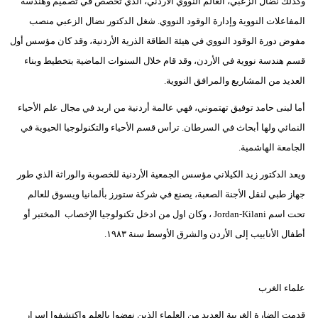
وكذلك نضال الزعبي، العالم النووي الأردني، الذي تخصص في تصميم وهندسة
المفاعلات النووية وإدارة الوقود النووي. شغل الدكتور نضال الزعبي منصب
مفوض دورة الوقود النووي في هيئة الطاقة الذرية الأردنية، وقد كان مؤسس أول
قسم هندسة نووية في الأردن، وقد قام خلال السنوات الماضية بتخطيط وبناء
العديد من المشاريع والمرافق النووية.
أما لبنى حامد توفيق تهتموني، فهي عالمة أردنية من اربد في مجال علم الأحياء
النمائي ولها أبحاث في السرطان. ترأس قسم الأحياء والتكنولوجيا الحيوية في
الجامعة الهاشمية.
ويعد الدكتور زيد الكيلاني مؤسس الجمعية الأردنية للخصوبة والوراثة الذي طور
جهاز طبي لنقل الأجنة الصعبة، يصنع في شركة ستورز بألمانيا ويسوق للعالم
تحت اسم Jordan-Kilani ، وكان اول من ادخل تكنولوجيا الإخصاب المختبر أو
أطفال الأنابيب إلى الأردن والشرق الأوسط سنة ١٩٨٣.
علماء الغرب
قدمت الضارة الغربية العديد من العلماء الذين نهضوا بالعلم واكتشفوا اسرار