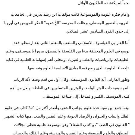
نجماً لم يكتشفه الفلكيون الأوائل.
وامام فكره علومه والموسوعية كانت مؤلفات ابن رشد تدرس في الجامعات
الغربية بالعصور الوسطى، و ظلت المدرسة “الرُّشدية” الفكر المهيمن في أوروبا
إلى حدود القرن السادس عشر الميلادي.
أما الفارابي الفيلسوف الاسلامي والملقب بالمعلم الثاني بعد ارسطو، فقد
توسع في العلوم المختلفة بدءا من الفلسفة والمنطق، مرورا بالموسيقى، وعلم
الطبيعيات والرياضيات والطب والفيزياء، وتتجلى أهم إسهاماته العلمية فى كتابه
«إحصاء العلوم» الذى وضع فيه المبادئ الأساسية للعلوم وتصنيفها.
وطور الفارابى آلة القانون الموسيقية، وكان أول مَن قدم وصفا لآلة الرباب
الموسيقية ذات الوتر الواحد، والوترين المتساويين فى الغلظة، ولعل من أهم
كتبه: الموسيقى الكبير والمدخل إلى صناعة الموسيقى.
بينما جمع ابن سينا عدة علوم بجانب الشعر، وأصدر أكثر من 240 كتاب في علوم
الفلك والنبات والحيوان والأرصاد الجوية، وعلم النفس والطب، منها كتابه الشهير
" القانون في الطب "، و"كتاب الشفاء" وهو موسوعة علمية تغطي مجالات
المنطق، والعلوم الطبيعية، وعلم النفس، والهندسة، وعلم الفلك، والحساب