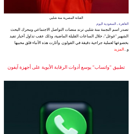
الفنانة المصرية منة شلبي
القاهرة ـ السعودية اليوم
تصدر اسم النجمة منة شلبي ترند منصات التواصل الاجتماعي ومحرك البحث
الشهير "غوغل"، خلال الساعات القليلة الماضية، وذلك عقب تداول أخبار تفيد
بخضوعها لعملية جراحية دقيقة في القولون. وأثارت هذه الأنباء قلق محبيها
و...
المزيد
تطبيق "واتساب" يوسع أدوات الرقابة الأبوية على أجهزة آيفون