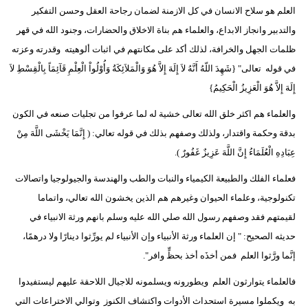
العلم هو سلاح الانسان في كل الازمنة لضمان رجاحة العقل وحسن التفكير
والتدبير وانجاز الابداع، والعلماء هم بناة الاخلاق والحضارات، وجنود الله في قهر
ظلمات الجهل والخرافة، لذلك أكد على مكانتهم في اثبات ألوهيته وقدرته وعزته
في قوله تعالى" {شَهِدَ اللّهُ أَنَّهُ لاَ إِلَهَ إِلاَّ هُوَ وَالْمَلاَئِكَةُ وَأُوْلُواْ الْعِلْمِ قَآئِمَاً بِالْقِسْطِ لاَ
إِلَهَ إِلاَّ هُوَ الْعَزِيزُ الْحَكِيمُ}
والعلماء هم اكثر خلق الله تعالى خشية له لما عرفوا من تجليات صنعه في الكون
بدقة وحكمة واقتدار، ولذلك وصفهم بذلك في قوله تعالي: ( إِنَّمَا يَخْشَى اللَّهَ مِنْ
عِبَادِهِ الْعُلَمَاءُ إِنَّ اللَّهَ عَزِيزٌ غَفُورٌ ).
فعلماء الفلك والطبيعة الكيمياء والنبات والطب والهندسة والجيولوجيا واتصالات
تكنولوجية، وعلماء الحيوان وغيرهم هم الذين يخشون الله تعالي، واتماما
لقيمتهم فقد وصفهم رسول الله صلي الله عليه وسلم بانهم ورثة الانبياء في
حديثه الصحيح: " إن العلماء ورثة الأنبياء وإن الأنبياء لم يورِّثوا دينارًا ولا درهمًا،
إنَّما ورَّثوا العلم فمن أخذَه أخذ بحظٍّ وافر".
فالعلماء يتوارثون العلم ويطورونه ويسلمونه للاجيال اللاحقة عليهم ليستفيدوا
به ويكملوا مسيرة استحداث الأدوات واكتشاف الكنوز وتوالي الاختراعات التي