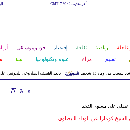
آخر تحديث GMT17:30:42
ال
عاجلة
رياضة
ثقافة
إقتصاد
فن وموسيقى
أزياء
تعليم
مرأة
علوم وتكنولوجيا
بيئة
م
 وفاة 13 شخصا
تجدد القصف الصاروخي للحوثيين على معس
ق عضلي على مستوى الفخذ
 الشيخ كومارا عن الوداد البيضاوي