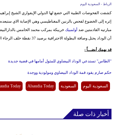
الرباط - السعودية اليوم
كشفت الفحوصات الطبية التي خضع لها الدولي الإيفواري الشيخ إبراه
إثره إلى الخضوع لفحص بالرنين المغناطيسي وهي الإصابة الاي ستبعده 
مبارتيه القادمتين ضد
أولمبيك
خريبكة بمركب محمد الخامس بالدارالبيضاء
أن الوداد يحتل وصافة البطولة الاحترافية برصيد 37 نقطة خلف الرجاء المتصدر برصيد 39 نقطة.
قد يهمك أيضـــاً :
"الطاس" تستدعي الوداد البيضاوي للمثول أمامها في قضية جديدة
حكم صارم يقود قمة الوداد البيضاوي ومولودية ووجدة
السعودية اليوم
السعودية
Alsaudia Today
audia Today
أخبار ذات صلة