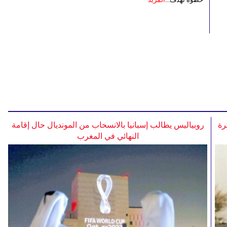
رة
روبياليس يطالب إسبانيا بالانسحاب من المونديال حال إقامة
النهائي في المغرب