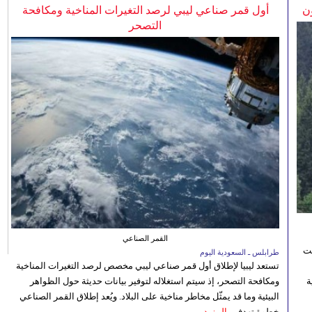
ن
أول قمر صناعي ليبي لرصد التغيرات المناخية ومكافحة
التصحر
القمر الصناعي
نت
طرابلس ـ السعودية اليوم
تستعد ليبيا لإطلاق أول قمر صناعي ليبي مخصص لرصد التغيرات المناخية
 رؤية
ومكافحة التصحر، إذ سيتم استغلاله لتوفير بيانات حديثة حول الظواهر
البيئية وما قد يمثّل مخاطر مناخية على البلاد. ويُعد إطلاق القمر الصناعي
خطوة تهدف...
المزيد