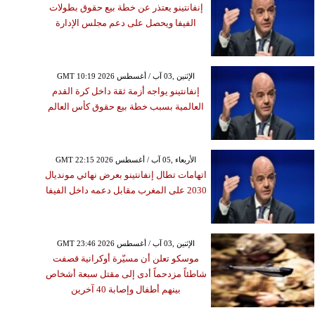
إنفانتينو يعتذر عن خطة بيع حقوق بطولات
الفيفا ويحصل على دعم مجلس الإدارة
GMT 10:19 2026 الإثنين ,03 آب / أغسطس
إنفانتينو يواجه أزمة ثقة داخل كرة القدم
العالمية بسبب خطة بيع حقوق كأس العالم
GMT 22:15 2026 الأربعاء ,05 آب / أغسطس
اتهامات تطال إنفانتينو بعرض نهائي مونديال
2030 على المغرب مقابل دعمه داخل الفيفا
GMT 23:46 2026 الإثنين ,03 آب / أغسطس
موسكو تعلن أن مسيّرة أوكرانية قصفت
شاطئاً مزدحماً أدى إلى مقتل سبعة أشخاص
بينهم أطفال وإصابة 40 آخرين