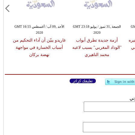
 الثاني / يناير GMT
الجمعة ,31 تموز / يوليو GMT 23:18
الأحد ,09 آب / أغسطس GMT 16:55
2020
2020
يره
أزمة جديدة تطرق أبواب
غاريدو يبيّن أن آداء التحكيم من
ني
"الوداد المغربي" بسبب لاعبه
أسباب الخسارة في مواجهة
محمد الناهيري
نهضة بركان
تعليقك كزائر
وني