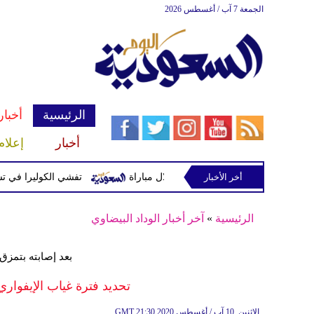
الجمعة 7 آب / أغسطس 2026
الرئيسية
أخبار
أخبار
إعلام
وتصيب 12 آخرين خلال مباراة
أخر الأخبار
تفشي الكوليرا في تشاد يتسبب في
الرئيسية
»
آخر أخبار الوداد البيضاوي
بعد إصابته بتمز
تحديد فترة غياب الإيفواري
21:30 2020 الإثنين ,10 آب / أغسطس
GMT