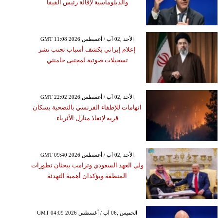
والدبلوماسية لإقالة رئيس الفيفا
GMT 11:08 2026 الأحد ,02 آب / أغسطس
إعلام إيراني يكشف أسباب تجنب نشر
تسجيلات صوتية لمجتبى خامنئي
GMT 22:02 2026 الأحد ,02 آب / أغسطس
اتهامات للإطفاء الفرنسي بالتضحية بسكان
قرية لإنقاذ منازل الأثرياء
GMT 09:40 2026 الأحد ,02 آب / أغسطس
ولي العهد السعودي وترامب يبحثان تطورات
المنطقة ويؤكدان أهمية التهدئة
GMT 04:09 2026 الخميس ,06 آب / أغسطس