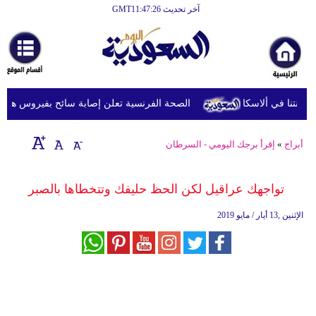
آخر تحديث GMT11:47:26
الرئيسية
أخبارعاجلة
رياضة
الصحة الفرنسية تعلن إصابة سائح بفيروس هانتا بعد 
ثقافة
إقتصاد
أبراج
»
إقرأ برجك اليومي - السرطان
فن
تواجهك عراقيل لكن الحظ حليفك وتتخطاها بالصبر
وموسيقى
الإثنين ,13 أيار / مايو 2019
أزياء
صحة
وتغذية
سياحة