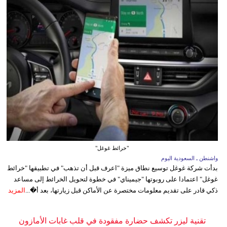
"خرائط غوغل"
واشنطن ـ السعودية اليوم
بدأت شركة غوغل توسيع نطاق ميزة "اعرف قبل أن تذهب" في تطبيقها "خرائط
غوغل" اعتمادا على روبوتها "جيميناي" في خطوة لتحويل الخرائط إلى مساعد
ذكي قادر على تقديم معلومات مختصرة عن الأماكن قبل زيارتها، بعد أ�...
المزيد
تقنية ليزر تكشف حضارة مفقودة في قلب غابات الأمازون