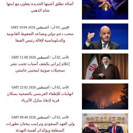
أصالة تطلق أغنيتها الجديدة بتعاون مع ابنتها
شام الذهبي
GMT 19:04 2026 الإثنين ,03 آب / أغسطس
سحب دعم دولي وتصاعد الضغوط القانونية
والدبلوماسية لإقالة رئيس الفيفا
GMT 11:08 2026 الأحد ,02 آب / أغسطس
إعلام إيراني يكشف أسباب تجنب نشر
تسجيلات صوتية لمجتبى خامنئي
GMT 22:02 2026 الأحد ,02 آب / أغسطس
اتهامات للإطفاء الفرنسي بالتضحية بسكان
قرية لإنقاذ منازل الأثرياء
GMT 09:40 2026 الأحد ,02 آب / أغسطس
ولي العهد السعودي وترامب يبحثان تطورات
المنطقة ويؤكدان أهمية التهدئة