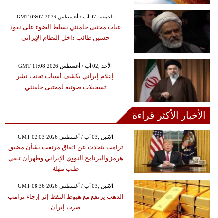
GMT 03:07 2026 الجمعة ,07 آب / أغسطس
غياب مجتبى خامنئي يسلط الضوء على نفوذ
حسين طائب داخل النظام الإيراني
GMT 11:08 2026 الأحد ,02 آب / أغسطس
إعلام إيراني يكشف أسباب تجنب نشر
تسجيلات صوتية لمجتبى خامنئي
الأخبار الأكثر قراءة
GMT 02:03 2026 الإثنين ,03 آب / أغسطس
ترامب يتحدث عن اتفاق مرتقب بشأن مضيق
هرمز والبرنامج النووي الإيراني وطهران تنفي
طلب مهلة
GMT 08:36 2026 الإثنين ,03 آب / أغسطس
الذهب يرتفع مع هبوط النفط إثر إرجاء ترامب
ضرب إيران