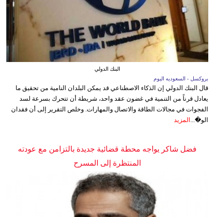
البنك الدولي
بروكسل - السعوديه اليوم
قال البنك الدولي إن الذكاء الاصطناعي قد يمكن البلدان النامية من تحقيق ما
يعادل قرناً من التنمية في غضون عقد واحد، شريطة أن تتحرك بسرعة لسد
الفجوات في مجالات الطاقة والاتصال والمهارات. وخلص التقرير إلى أن فقدان
الو�...
المزيد
فضل شاكر يواجه محطة قضائية جديدة بالتزامن مع عودته
المنتظرة إلى المسرح