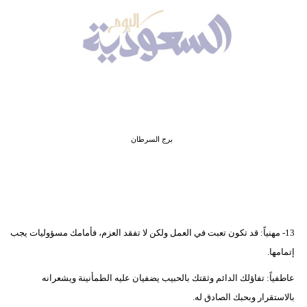
وسفر
ديكور
أخبار
إعلام
تعليم
برج السرطان
مرأة
علوم
وتكنولوجيا
13- مهنياً: قد تكون تعبت في العمل ولكن لا تفقد العزم، فأمامك مسؤوليات يجب
بيئة
إتمامها.
مدوَّنات
عاطفياً: تفاؤلك الدائم وثقتك بالحبيب يضفيان عليه الطمأنينة ويشعرانه
أبراج
بالاستقرار وبحبك الصادق له.