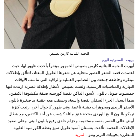
النجمة اللبنانية كارمن بصيبص
بيروت - السعودية اليوم
أبهرت النجمة اللبنانية كارمن بصيبص الجمهور مؤخراً بأحدث ظهور لها، حيث
اعتمدت قصة الشعر القصير متخلية عن شعرها الطويل المعتاد، لتتألق بإطلالات
مبتكرة وخاطفة جمعت بين التصاميم العملية والراقية التي تناسب الأوقات
النهارية والمناسبات الرسمية. ولفتت بصيبص الأنظار بإطلالة عصرية ارتدت فيها
جمبسوت طويل باللون الأسود الداكن بقصة كورسيه ضيقة مكشوفة الكتفين،
بينما انسدل الجزء السفلي بقصة واسعة، ونسقت معه حقيبة يد صغيرة باللون
الأصفر الزبدي ومجوهرات ذهبية ناعمة. وفي ظهور كاجوال آخر، ارتدت كنزة
تريكو باللون البيج الوردي بفتحة عنق مائلة كشفت عن أحد الكتفين، مع بنطال
أبيض عالي الخصر بقصة مستقيمة وحزام جلدي رفيع باللون البني. وعلى صعيد
الإطلالات الفخمة، تألقت بفستان أسود طويل تميز بقصّة الكورسيه العلوية
المطرزة بحبيبات الترتر وتنو...
المزيد