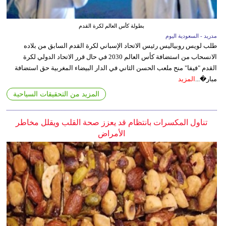
بطولة كأس العالم لكرة القدم
مدريد - السعودية اليوم
طلب لويس روبياليس رئيس الاتحاد الإسباني لكرة القدم السابق من بلاده
الانسحاب من استضافة كأس العالم 2030 في حال قرر الاتحاد الدولي لكرة
القدم "فيفا" منح ملعب الحسن الثاني في الدار البيضاء المغربية حق استضافة
مبار�...
المزيد
المزيد من التحقيقات السياحية
تناول المكسرات بانتظام قد يعزز صحة القلب ويقلل مخاطر
الأمراض