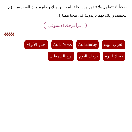
صحياً: لا تتململ ولا تتذمر من إلحاح المقربين منك وطلبهم منك القيام بما يلزم
فيديو
لتخفيف وزنك، فهم يريدونك في صحة ممتازة.
سيارات
إقرأ برجك الاسبوعي
العرب اليوم
Arabstoday
Arab News
اخبار الأبراج
حظك اليوم
برجك اليوم
برج السرطان