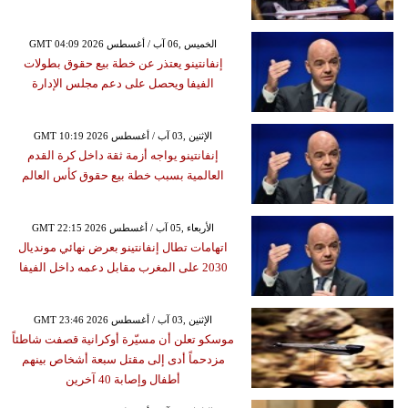
GMT 04:09 2026 الخميس ,06 آب / أغسطس
إنفانتينو يعتذر عن خطة بيع حقوق بطولات
الفيفا ويحصل على دعم مجلس الإدارة
GMT 10:19 2026 الإثنين ,03 آب / أغسطس
إنفانتينو يواجه أزمة ثقة داخل كرة القدم
العالمية بسبب خطة بيع حقوق كأس العالم
GMT 22:15 2026 الأربعاء ,05 آب / أغسطس
اتهامات تطال إنفانتينو بعرض نهائي مونديال
2030 على المغرب مقابل دعمه داخل الفيفا
GMT 23:46 2026 الإثنين ,03 آب / أغسطس
موسكو تعلن أن مسيّرة أوكرانية قصفت شاطئاً
مزدحماً أدى إلى مقتل سبعة أشخاص بينهم
أطفال وإصابة 40 آخرين