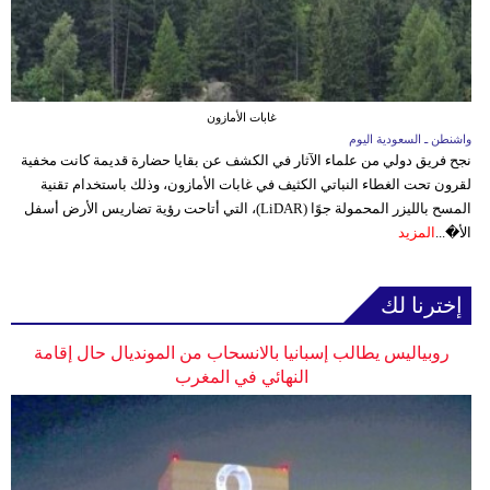
غابات الأمازون
واشنطن ـ السعودية اليوم
نجح فريق دولي من علماء الآثار في الكشف عن بقايا حضارة قديمة كانت مخفية
لقرون تحت الغطاء النباتي الكثيف في غابات الأمازون، وذلك باستخدام تقنية
المسح بالليزر المحمولة جوًا (LiDAR)، التي أتاحت رؤية تضاريس الأرض أسفل
الأ�...
المزيد
إخترنا لك
روبياليس يطالب إسبانيا بالانسحاب من المونديال حال إقامة
النهائي في المغرب