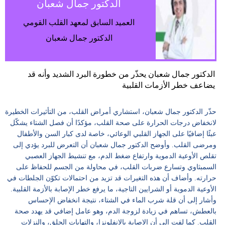
الدكتور جمال شعبان
وسفر
العميد السابق لمعهد القلب القومي
ديكور
الدكتور جمال شعبان
أخبار
إعلام
الدكتور جمال شعبان يحذّر من خطورة البرد الشديد وأنه قد
يضاعف خطر الأزمات القلبية
تعليم
حذّر الدكتور جمال شعبان، استشاري أمراض القلب، من التأثيرات الخطيرة
مرأة
لانخفاض درجات الحرارة على صحة القلب، مؤكدًا أن فصل الشتاء يشكّل
عبئًا إضافيًا على الجهاز القلبي الوعائي، خاصة لدى كبار السن والأطفال
علوم
ومرضى القلب. وأوضح الدكتور جمال شعبان أن التعرض للبرد يؤدي إلى
وتكنولوجيا
تقلص الأوعية الدموية وارتفاع ضغط الدم، مع تنشيط الجهاز العصبي
السمبثاوي وتسارع ضربات القلب، في محاولة من الجسم للحفاظ على
بيئة
حرارته. وأضاف أن هذه التغيرات قد تزيد من احتمالات تكوّن الجلطات في
الأوعية الدموية أو الشرايين التاجية، ما يرفع خطر الإصابة بالأزمة القلبية.
مدوَّنات
وأشار إلى أن قلة شرب الماء في الشتاء، نتيجة انخفاض الإحساس
بالعطش، تساهم في زيادة لزوجة الدم، وهو عامل إضافي قد يهدد صحة
أبراج
القلب. كما لفت إلى أن الإصابة بالإنفلونزا، والتهابات الحلق، والنزلات