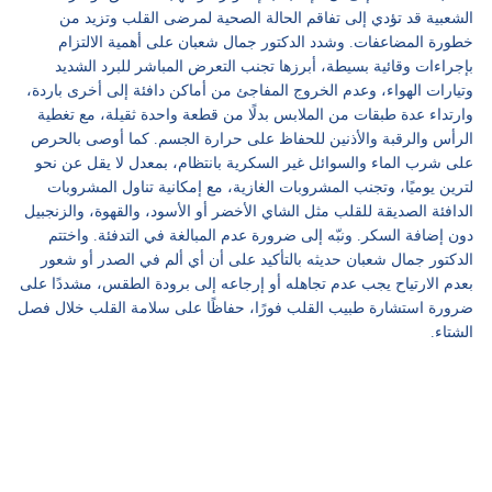
الشعبية قد تؤدي إلى تفاقم الحالة الصحية لمرضى القلب وتزيد من
فيديو
خطورة المضاعفات. وشدد الدكتور جمال شعبان على أهمية الالتزام
بإجراءات وقائية بسيطة، أبرزها تجنب التعرض المباشر للبرد الشديد
سيارات
وتيارات الهواء، وعدم الخروج المفاجئ من أماكن دافئة إلى أخرى باردة،
وارتداء عدة طبقات من الملابس بدلًا من قطعة واحدة ثقيلة، مع تغطية
الرأس والرقبة والأذنين للحفاظ على حرارة الجسم. كما أوصى بالحرص
على شرب الماء والسوائل غير السكرية بانتظام، بمعدل لا يقل عن نحو
لترين يوميًا، وتجنب المشروبات الغازية، مع إمكانية تناول المشروبات
الدافئة الصديقة للقلب مثل الشاي الأخضر أو الأسود، والقهوة، والزنجبيل
دون إضافة السكر. ونبّه إلى ضرورة عدم المبالغة في التدفئة. واختتم
الدكتور جمال شعبان حديثه بالتأكيد على أن أي ألم في الصدر أو شعور
بعدم الارتياح يجب عدم تجاهله أو إرجاعه إلى برودة الطقس، مشددًا على
ضرورة استشارة طبيب القلب فورًا، حفاظًا على سلامة القلب خلال فصل
الشتاء.