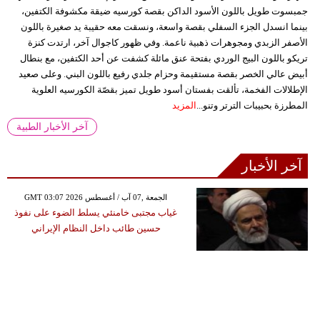
جمبسوت طويل باللون الأسود الداكن بقصة كورسيه ضيقة مكشوفة الكتفين،
بينما انسدل الجزء السفلي بقصة واسعة، ونسقت معه حقيبة يد صغيرة باللون
الأصفر الزبدي ومجوهرات ذهبية ناعمة. وفي ظهور كاجوال آخر، ارتدت كنزة
تريكو باللون البيج الوردي بفتحة عنق مائلة كشفت عن أحد الكتفين، مع بنطال
أبيض عالي الخصر بقصة مستقيمة وحزام جلدي رفيع باللون البني. وعلى صعيد
الإطلالات الفخمة، تألقت بفستان أسود طويل تميز بقصّة الكورسيه العلوية
المطرزة بحبيبات الترتر وتنو...
المزيد
آخر الأخبار الطبية
آخر الأخبار
GMT 03:07 2026 الجمعة ,07 آب / أغسطس
غياب مجتبى خامنئي يسلط الضوء على نفوذ
حسين طائب داخل النظام الإيراني