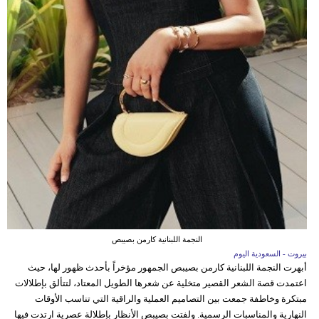
النجمة اللبنانية كارمن بصيبص
بيروت - السعودية اليوم
أبهرت النجمة اللبنانية كارمن بصيبص الجمهور مؤخراً بأحدث ظهور لها، حيث
اعتمدت قصة الشعر القصير متخلية عن شعرها الطويل المعتاد، لتتألق بإطلالات
مبتكرة وخاطفة جمعت بين التصاميم العملية والراقية التي تناسب الأوقات
النهارية والمناسبات الرسمية. ولفتت بصيبص الأنظار بإطلالة عصرية ارتدت فيها