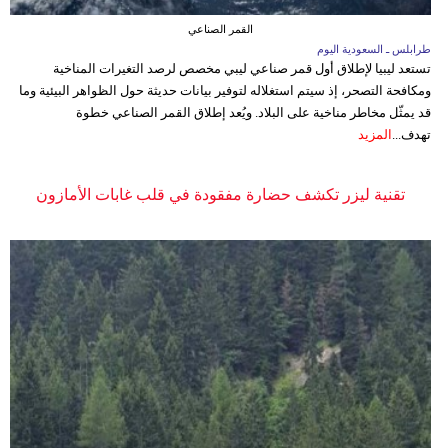
القمر الصناعي
طرابلس ـ السعودية اليوم
تستعد ليبيا لإطلاق أول قمر صناعي ليبي مخصص لرصد التغيرات المناخية
ومكافحة التصحر، إذ سيتم استغلاله لتوفير بيانات حديثة حول الظواهر البيئية وما
قد يمثّل مخاطر مناخية على البلاد. ويُعد إطلاق القمر الصناعي خطوة
تهدف...
المزيد
تقنية ليزر تكشف حضارة مفقودة في قلب غابات الأمازون