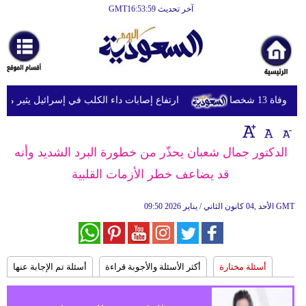
آخر تحديث GMT16:53:59
الرئيسية
أخبارعاجلة
رياضة
13 شخصا
ارتفاع إصابات داء الكلب في إسرائيل يثير مخاوف م
ثقافة
إقتصاد
الدكتور جمال شعبان يحذّر من خطورة البرد الشديد وأنه
فن
قد يضاعف خطر الأزمات القلبية
وموسيقى
GMT
09:50 2026 الأحد ,04 كانون الثاني / يناير
أزياء
صحة
وتغذية
أسئلة مختارة
أكثر الأسئلة والأجوبة قراءة
أسئلة تم الإجابة عنها
سياحة