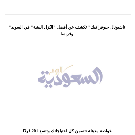
"ناشيونال جيوفرافيك" تكشف عن أفضل "النُزل البيئية" في السويد
وفرنسا
غواصة مذهلة تتضمن كل احتياجاتك وتتسع لـ20 فردًا