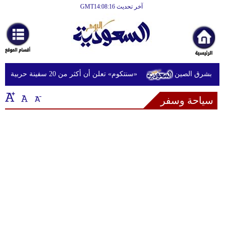
آخر تحديث GMT14:08:16
الرئيسية
أخبارعاجلة
رياضة
«سنتكوم» تعلن أن أكثر من 20 سفينة حربية أميركية تدعم حصار إيران في الشرق الأوسط
ثقافة
سياحة وسفر
إقتصاد
فن
وموسيقى
أزياء
صحة
وتغذية
سياحة