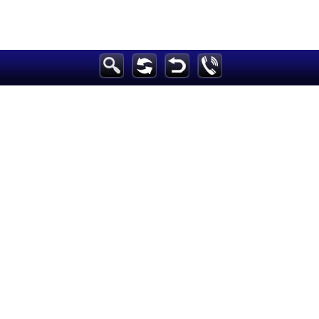
الرئيسية
أخبارعاجلة
رياضة
ثقافة
إقتصاد
فن
وموسيقى
أزياء
صحة وتغذية
سياحة وسفر
ديكور
أخبار
إعلام
تعليم
مرأة
علوم وتكنولوجيا
بيئة
مدونات
أبراج
فيديو
سيارات
Maintained and developed by Arabs Today Group SAL
جميع الحقوق محفوظة لمجموعة العرب اليوم الاعلامية 2025 ©