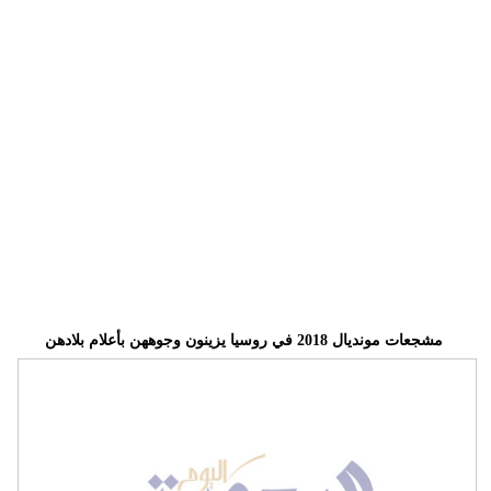
وسفر
ديكور
أخبار
إعلام
تعليم
مرأة
علوم
وتكنولوجيا
مشجعات مونديال 2018 في روسيا يزينون وجوههن بأعلام بلادهن
بيئة
مدوَّنات
أبراج