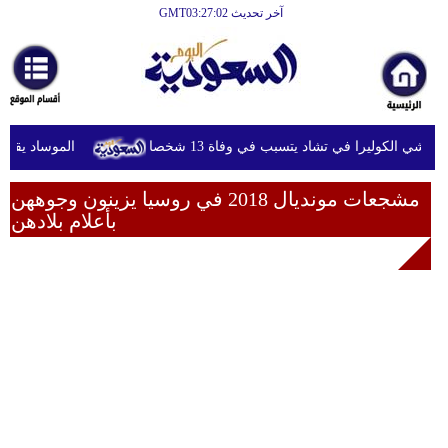
آخر تحديث GMT03:27:02
الرئيسية
أخبارعاجلة
رياضة
تفشي الكوليرا في تشاد يتسبب في وفاة 13 شخصا
الموساد يقيل م
ثقافة
إقتصاد
مشجعات مونديال 2018 في روسيا يزينون وجوههن
بأعلام بلادهن
فن
وموسيقى
أزياء
صحة
وتغذية
سياحة