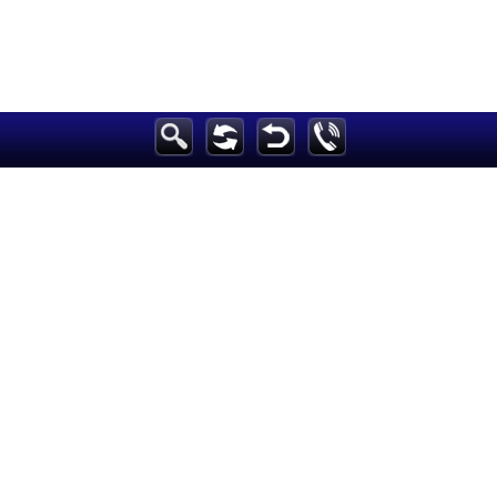
الرئيسية
أخبارعاجلة
رياضة
ثقافة
إقتصاد
فن
وموسيقى
أزياء
صحة وتغذية
سياحة وسفر
ديكور
أخبار
إعلام
تعليم
مرأة
علوم وتكنولوجيا
بيئة
مدونات
أبراج
فيديو
سيارات
Maintained and developed by Arabs Today Group SAL
جميع الحقوق محفوظة لمجموعة العرب اليوم الاعلامية 2025 ©