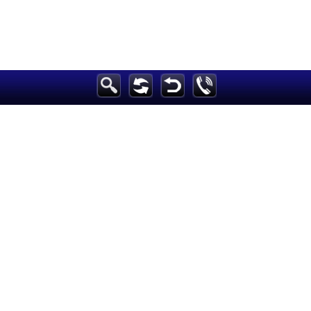
الرئيسية
أخبارعاجلة
رياضة
ثقافة
إقتصاد
فن
وموسيقى
أزياء
صحة وتغذية
سياحة وسفر
ديكور
أخبار
إعلام
تعليم
مرأة
علوم وتكنولوجيا
بيئة
مدونات
أبراج
فيديو
سيارات
Maintained and developed by Arabs Today Group SAL
جميع الحقوق محفوظة لمجموعة العرب اليوم الاعلامية 2025 ©