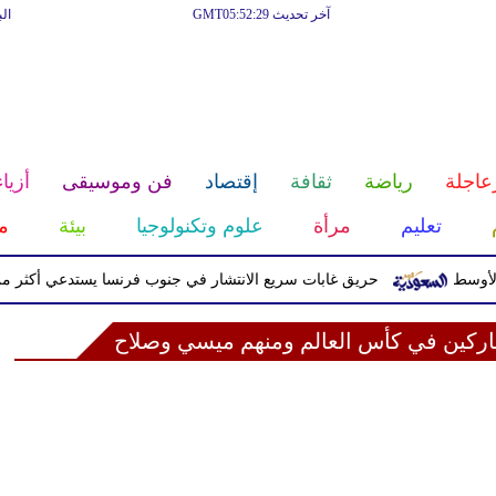
آخر تحديث GMT05:52:29
ال
عاجلة
رياضة
ثقافة
إقتصاد
فن وموسيقى
أزياء
تعليم
مرأة
علوم وتكنولوجيا
بيئة
م
حريق غابات سريع الانتشار في جنوب فرنسا يستدعي أكثر من 200 عنصر إطفاء وإجلاء سكان
شاركين في كأس العالم ومنهم ميسي وصلاح